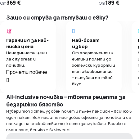
369 €
189 €
От
От
Защо си струва да пътуваш с eSky?
Гаранция за най-
Най-богат
ниска цена
избор
Ненадминати цени
От апартаменти и
за city break и
евтини полети до
почивки.
хотелски курорти и
Прочети повече
топ авиокомпании
– пътуваш по твой
вкус.
All-inclusive почивка – твоята рецепта за
безгрижно бягство
Избери топ хотел, удобен полет и пълен пансион – всичко в
един пакет. Виж нашите най-добри оферти за почивка и се
наслади на спокойствието, което заслужаваш. Всичко е
планирано, всичко е включено!