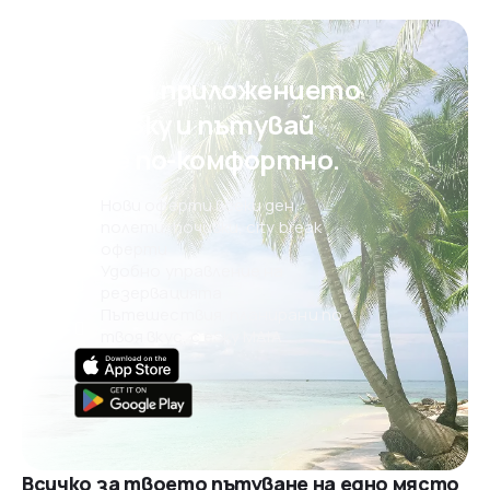
Свали приложението
на eSky и пътувай
още по-комфортно.
Нови оферти всеки ден:
полети, почивки, city break
оферти
Удобно управление на
резервацията
Пътешествия, планирани по
твоя вкус, с eSky MAIA
Всичко за твоето пътуване на едно място