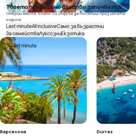
Твоето перфектно бягство започва тук
Открий места, които си струва да посетиш през цялата
година
Last minute
All inclusive
Само за възрастни
За семейства
Луксозни
Екзотика
Last minute
Last minute
Барселона
Durres