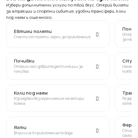
Избери допълнителни услуги по твой вкус. Открий билети
за атракции и спортни събития, удобни трансфери, коли
под наем и още много.
Полет
Евтини полети
Открий 
Спести от полети, харчи за приключения
за най-
Почивки
City B
Открий най-добрите дестинации за
Намери 
почивка
чужбина
Коли под наем
Транс
Изследвай без ограничения на четири
Резерви
колела
хотела 
Фери
Яхти
Стигни 
Впусни се в приключение по вода
самолет