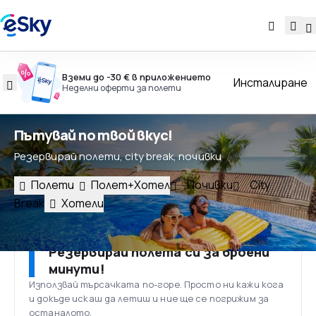
Вземи до -30 € в приложението
Инсталиране
Неделни оферти за полети
Пътувай по твой вкус!
Резервирай полети, city break, почивки
Полети
Полет+Хотел
Почивки
City
Break
Хотели
Резервирай полета си за броени
минути!
Използвай търсачката по-горе. Просто ни кажи кога
и докъде искаш да летиш и ние ще се погрижим за
останалото.