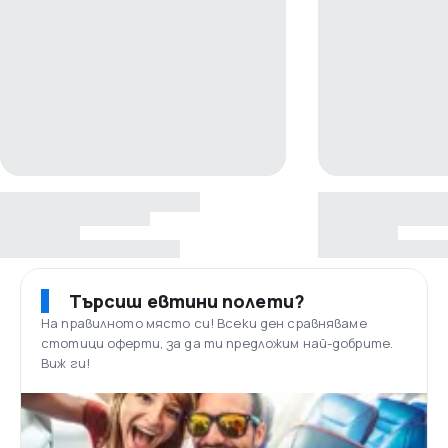
Търсиш евтини полети?
На правилното място си! Всеки ден сравняваме
стотици оферти, за да ти предложим най-добрите.
Виж ги!