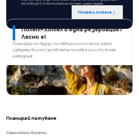
от eSky.pl S.A на посочения от мен имейл адрес.
Покажи повече
Полет+Хотел в една резервация?
Лесно е!
Планирай по-бързо, по-евтино и по-лесно, като
избереш всичко за твоята почивка или city break
наведнъж.
Планирай пътуване
Самолетни билети