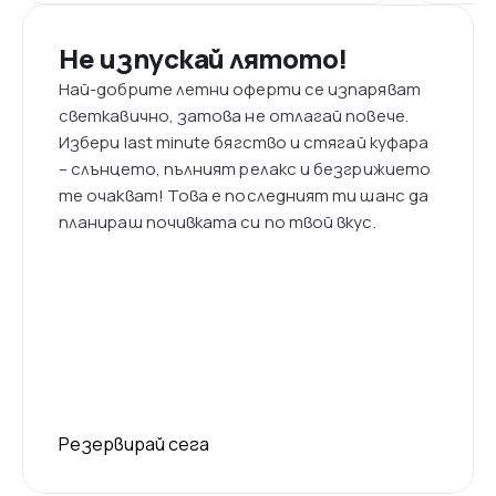
Не изпускай лятото!
Най-добрите летни оферти се изпаряват
светкавично, затова не отлагай повече.
Избери last minute бягство и стягай куфара
– слънцето, пълният релакс и безгрижието
те очакват! Това е последният ти шанс да
планираш почивката си по твой вкус.
Резервирай сега