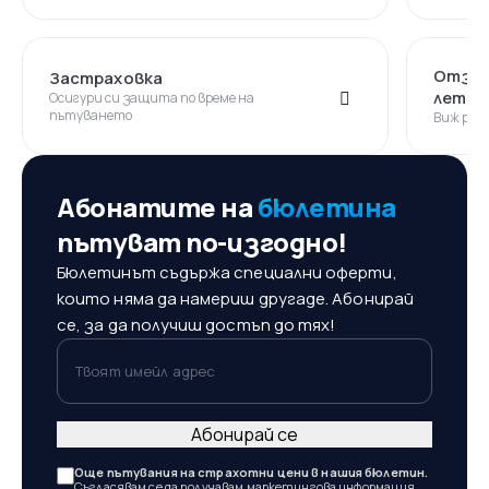
Отзив
Застраховка
лети
Осигури си защита по време на
пътуването
Виж реа
Абонатите на
бюлетина
пътуват по-изгодно!
Бюлетинът съдържа специални оферти,
които няма да намериш другаде. Абонирай
се, за да получиш достъп до тях!
Твоят имейл адрес
Абонирай се
Още пътувания на страхотни цени в нашия бюлетин.
Съгласявам се да получавам маркетингова информация