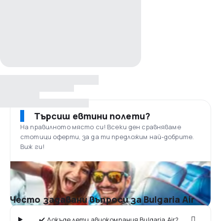
Търсиш евтини полети?
На правилното място си! Всеки ден сравняваме
стотици оферти, за да ти предложим най-добрите.
Виж ги!
Често задавани въпроси за Bulgaria Air
✔️ Докъде лети авиокомпания Bulgaria Air?