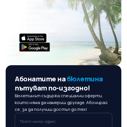
полети, почивки, city break
оферти
Удобно управление на
резервацията
Пътешествия, планирани по
твоя вкус, с eSky MAIA
Абонатите на
бюлетина
пътуват по-изгодно!
Бюлетинът съдържа специални оферти,
които няма да намериш другаде. Абонирай
се, за да получиш достъп до тях!
Твоят имейл адрес