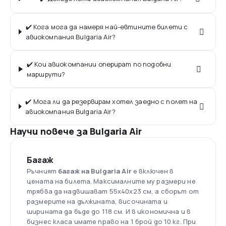
✔️ Кога мога да намеря най-евтините билети с
авиокомпания Bulgaria Air?
✔️ Кои авиокомпании оперират по подобни
маршрути?
✔️ Мога ли да резервирам хотел заедно с полет на
авиокомпания Bulgaria Air?
Научи повече за Bulgaria Air
Багаж
Ръчният
багаж на Bulgaria Air
е включен в
цената на билета. Максималните му размери не
трябва да надвишават 55x40x23 см, а сборът от
размерите на дължината, височината и
ширината да бъде до 118 см. И в икономична и в
бизнес класа имате право на 1 брой до 10 кг. При