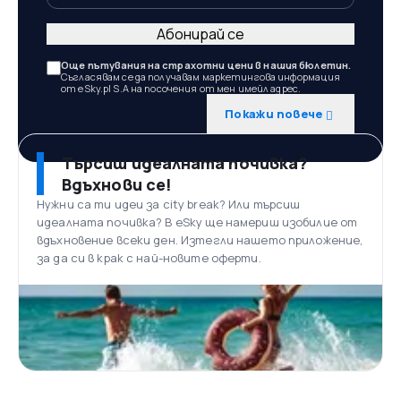
Абонирай се
Още пътувания на страхотни цени в нашия бюлетин.
Съгласявам се да получавам маркетингова информация
от eSky.pl S.A на посочения от мен имейл адрес.
Покажи повече
Търсиш идеалната почивка?
Вдъхнови се!
Нужни са ти идеи за city break? Или търсиш
идеалната почивка? В eSky ще намериш изобилие от
вдъхновение всеки ден. Изтегли нашето приложение,
за да си в крак с най-новите оферти.