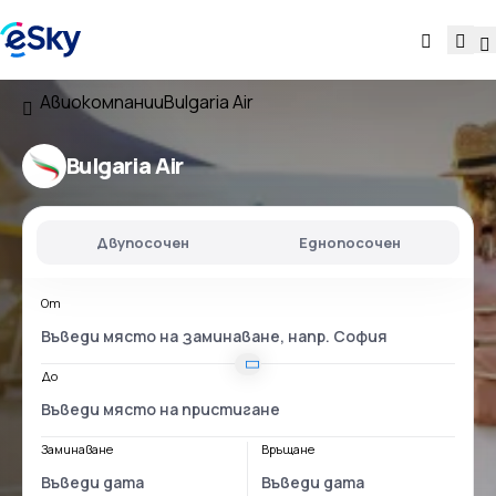
Авиокомпании
Bulgaria Air
Bulgaria Air
Двупосочен
Еднопосочен
От
До
Заминаване
Връщане