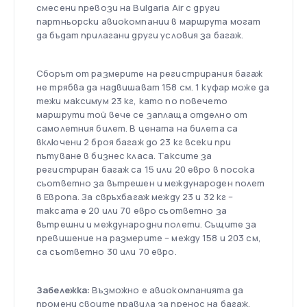
смесени превози на Bulgaria Air с други
партньорски авиокомпании в маршрута могат
да бъдат прилагани други условия за багаж.
Сборът от размерите на регистрирания багаж
не трябва да надвишават 158 см. 1 куфар може да
тежи максимум 23 кг, като по повечето
маршрути той вече се заплаща отделно от
самолетния билет. В цената на билета са
включени 2 броя багаж до 23 кг всеки при
пътуване в бизнес класа. Таксите за
регистриран багаж сa 15 или 20 евро в посока
съответно за вътрешен и международен полет
в Европа. За свръхбагаж между 23 и 32 кг –
таксата е 20 или 70 евро съответно за
вътрешни и международни полети. Същите за
превишение на размерите – между 158 и 203 см,
са съответно 30 или 70 евро.
Забележка:
Възможно е авиокомпанията да
промени своите правила за пренос на багаж,