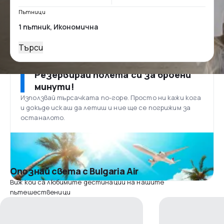
Пътници
Търси
Резервирай полета си за броени
минути!
Използвай търсачката по-горе. Просто ни кажи кога
и докъде искаш да летиш и ние ще се погрижим за
останалото.
Опознай света с Bulgaria Air
Виж кои са любимите дестинации на нашите
пътешественици