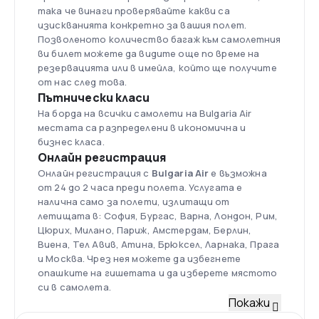
така че винаги проверявайте какви са
изискванията конкретно за вашия полет.
Позволеното количество багаж към самолетния
ви билет можете да видите още по време на
резервацията или в имейла, който ще получите
от нас след това.
Пътнически класи
На борда на всички самолети на Bulgaria Air
местата са разпределени в икономична и
бизнес класа.
Онлайн регистрация
Онлайн регистрация с
Bulgaria Air
е възможна
от 24 до 2 часа преди полета. Услугата е
налична само за полети, излитащи от
летищата в: София, Бургас, Варна, Лондон, Рим,
Цюрих, Милано, Париж, Амстердам, Берлин,
Виена, Тел Авив, Атина, Брюксел, Ларнака, Прага
и Москва. Чрез нея можете да избегнете
опашките на гишетата и да изберете мястото
си в самолета.
Флот
Покажи
Към 2016 г. авиокомпанията разполага с 13