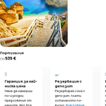
Португалия
939 €
От
Гаранция за най-
Резервация с
ниска цена
депозит
Няма да намериш
Резервирай сега с
по-изгодни
депозит, плати
предложения от
останалото по-
нашите. Ако все
късно.
Виж повече