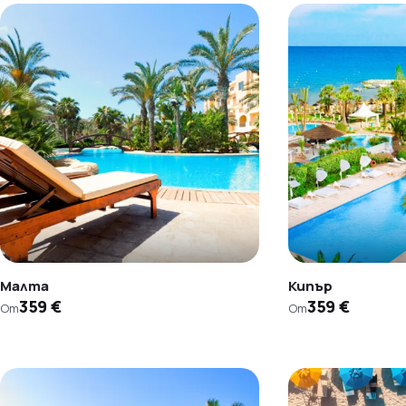
Малта
Кипър
359 €
359 €
От
От