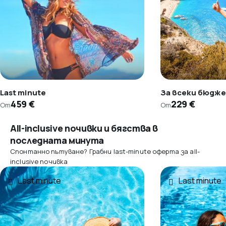
Last minute
За всеки бюдж
459 €
229 €
От
От
All-inclusive почивки и бягства в
последната минута
Спонтанно пътуване? Грабни last-minute оферта за all-
inclusive почивка
Last minute
Last minute