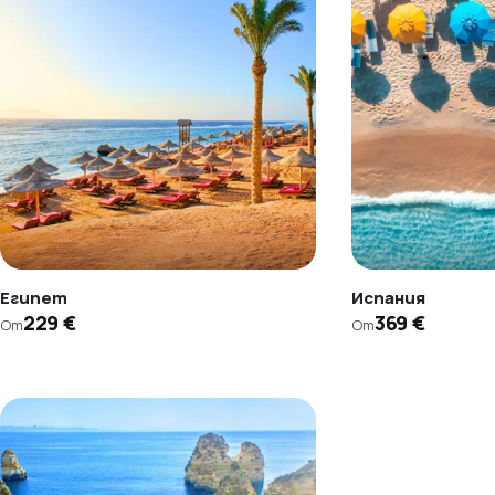
Египет
Испания
229 €
369 €
От
От