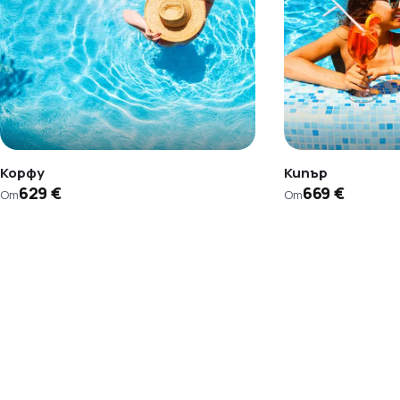
Корфу
Кипър
629 €
669 €
От
От
Помощ от консултант
Имаш нужда от съдействие
при избора на пакет?