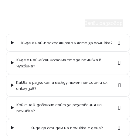
С удоволствие ще ти помогнем да планираш
мечтаното пътуване. Заяви разговор с наш
консултант.
Заяви разговор
Къде е най-подходящото място за почивка?
Къде е най-евтиното място за почивка в
чужбина?
Каква е разликата между пълен пансион и ол
инклузив?
Кой е най-добрият сайт за резервация на
почивка?
Къде да отидем на почивка с деца?