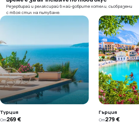
Резервирай и релаксирай в най-добрите хотели, съобразени
с твоя стил на пътуване.
Турция
Гърция
269 €
279 €
От
От