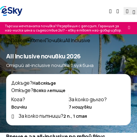
Търсиш мечтаната почивка? Резервация с депозит, Гаранция за
най-ниска цена и съдействие 24/7 – eSky е твоят най-добър избор.
Полет+Хотел
Почивки
All Inclusive
All Inclusive почивки 2026
Открий all-inclusive почивка в чужбина
Докъде?
Откъде?
Кога?
За колко дълго?
За колко пътници?
Време е за all-inclusive по твой вкус