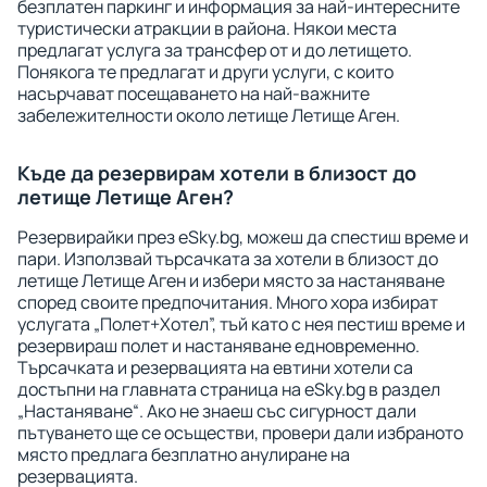
безплатен паркинг и информация за най-интересните
туристически атракции в района. Някои места
предлагат услуга за трансфер от и до летището.
Понякога те предлагат и други услуги, с които
насърчават посещаването на най-важните
забележителности около летище Летище Аген.
Къде да резервирам хотели в близост до
летище Летище Аген?
Резервирайки през eSky.bg, можеш да спестиш време и
пари. Използвай търсачката за хотели в близост до
летище Летище Аген и избери място за настаняване
според своите предпочитания. Много хора избират
услугата „Полет+Хотел”, тъй като с нея пестиш време и
резервираш полет и настаняване едновременно.
Търсачката и резервацията на евтини хотели са
достъпни на главната страница на eSky.bg в раздел
„Настаняване“. Ако не знаеш със сигурност дали
пътуването ще се осъществи, провери дали избраното
място предлага безплатно анулиране на
резервацията.