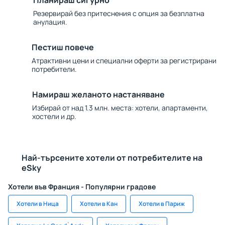
Планираш сигурно
Резервирай без притеснения с опция за безплатна
анулация.
Пестиш повече
Атрактивни цени и специални оферти за регистрирани
потребители.
Намираш желаното настаняване
Избирай от над 1.3 млн. места: хотели, апартаменти,
хостели и др.
Най-търсените хотели от потребителите на
eSky
Хотели във Франция - Популярни градове
Хотели в Ница
Хотели в Кан
Хотели в Париж