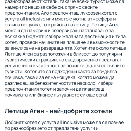
разнообразие от хотели, така че всеки турист може да
намери по нещо за себе си, спрямо своите
предпочитания. Ако предпочиташ луксозен хотел с
услуга all inclusive или място с уютна атмосфера и
евтина нощувка, то в района на летище Летище Аген
можеш да намериш и резервираш настаняване за
всякакъв бюджет. Избери желаната дестинация и типа
хотел, провери начините на плащане и възможностите
за анулиране на резервацията. Хотелите около летище
Летище Аген са разположени в близост до популярни
туристически атракции, но същевременно предлагат
уединение и възможност за почивка, далеч от тълпите
туристи. Хотелите са подходящи както за по-дълга
почивка, така и за една нощувка, когато можеш да
разгледаш забележителностите наоколо. Избери
предпочитания хотел и започни да планираш
почивката или бизнес пътуването си още сега!
Летище Аген – най-добрите хотели
Добрият хотел с услуга all inclusive може да се познае
по разнообразието от предлагани услуги и