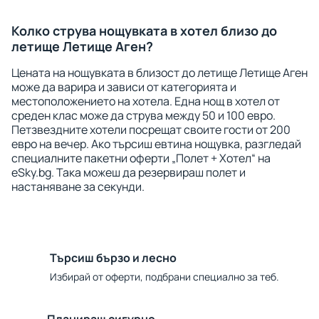
Колко струва нощувката в хотел близо до
летище Летище Аген?
Цената на нощувката в близост до летище Летище Аген
може да варира и зависи от категорията и
местоположението на хотела. Една нощ в хотел от
среден клас може да струва между 50 и 100 евро.
Петзвездните хотели посрещат своите гости от 200
евро на вечер. Ако търсиш евтина нощувка, разгледай
специалните пакетни оферти „Полет + Хотел“ на
eSky.bg. Така можеш да резервираш полет и
настаняване за секунди.
Търсиш бързо и лесно
Избирай от оферти, подбрани специално за теб.