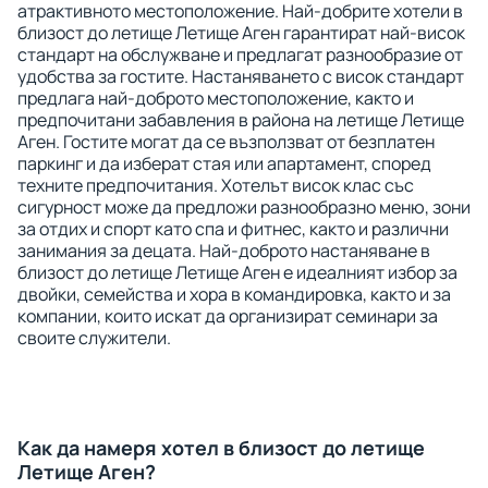
атрактивното местоположение. Най-добрите хотели в
близост до летище Летище Аген гарантират най-висок
стандарт на обслужване и предлагат разнообразие от
удобства за гостите. Настаняването с висок стандарт
предлага най-доброто местоположение, както и
предпочитани забавления в района на летище Летище
Аген. Гостите могат да се възползват от безплатен
паркинг и да изберат стая или апартамент, според
техните предпочитания. Хотелът висок клас със
сигурност може да предложи разнообразно меню, зони
за отдих и спорт като спа и фитнес, както и различни
занимания за децата. Най-доброто настаняване в
близост до летище Летище Аген е идеалният избор за
двойки, семейства и хора в командировка, както и за
компании, които искат да организират семинари за
своите служители.
Как да намеря хотел в близост до летище
Летище Аген?