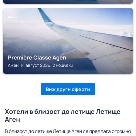
АЖЕН
Première Classe Agen
Ажен, 14 август 2026, 2 нощувки
Виж други оферти
Хотели в близост до летище Летище
Аген
В близост до летище Летище Аген се предлага огромно