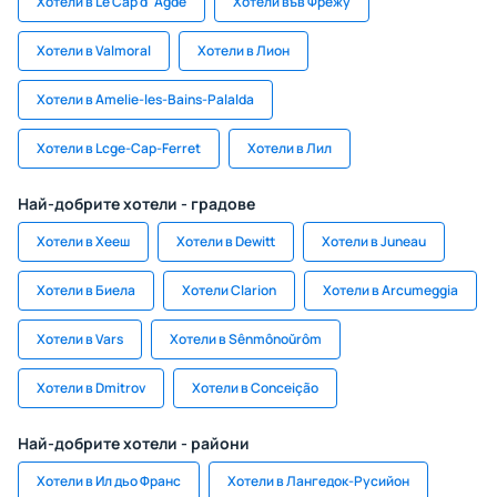
Хотели в Le Cap d`Agde
Хотели във Фрежу
Хотели в Valmoral
Хотели в Лион
Хотели в Amelie-les-Bains-Palalda
Хотели в Lcge-Cap-Ferret
Хотели в Лил
Най-добрите хотели - градове
Хотели в Хееш
Хотели в Dewitt
Хотели в Juneau
Хотели в Биела
Хотели Clarion
Хотели в Arcumeggia
Хотели в Vars
Хотели в Sênmônoŭrôm
Хотели в Dmitrov
Хотели в Conceição
Най-добрите хотели - райони
Хотели в Ил дьо Франс
Хотели в Лангедок-Русийон