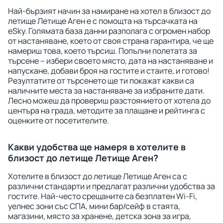
Най-бързият начин за намиране на хотел в близост до
летище Летище Аген е с помощта на търсачката на
eSky. Голямата база данни разполага с огромен набор
от настаняване, което от своя страна гарантира, че ще
намериш това, което търсиш. Попълни полетата за
търсене – избери своето място, дата на настаняване и
напускане, добави броя на гостите и стаите, и готово!
Резултатите от търсенето ще ти покажат какви са
наличните места за настаняване за избраните дати.
Лесно можеш да провериш разстоянието от хотела до
центъра на града, методите за плащане и рейтинга с
оценките от посетителите.
Какви удобства ще намеря в хотелите в
близост до летище Летище Аген?
Хотелите в близост до летище Летище Аген са с
различни стандарти и предлагат различни удобства за
гостите. Най-често срещаните са безплатен Wi-Fi,
уелнес зони със СПА, мини бар/сейф в стаята,
магазини, място за хранене, детска зона за игра,