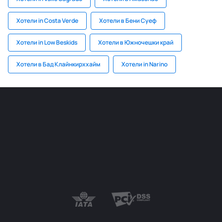
Хотели in Costa Verde
Хотели в Бени Суеф
Хотели in Low Beskids
Хотели в Южночешки край
Хотели в Бад Клайнкирххайм
Хотели in Narino