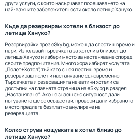
други услуги, с които насърчават посещаването на
най-важните забележителности около летище Хануко.
Къде да резервирам хотели в близост до
летище Хануко?
Резервирайки през eSky.bg, можеш да спестиш време и
пари. Използвай търсачката за хотели в близост до
летище Хануко и избери място за настаняване според
своите предпочитания. Много хора избират услугата
„Полет+Хотел”, тъй като с нея пестиш време и
резервираш полет и настаняване едновременно.
Търсачката и резервацията на евтини хотели са
достъпни на главната страница на eSky.bg в раздел
„Настаняване“. Ако не знаеш със сигурност дали
пътуването ще се осъществи, провери дали избраното
място предлага безплатно анулиране на
резервацията.
Колко струва нощувката в хотел близо до
летище Хануко?