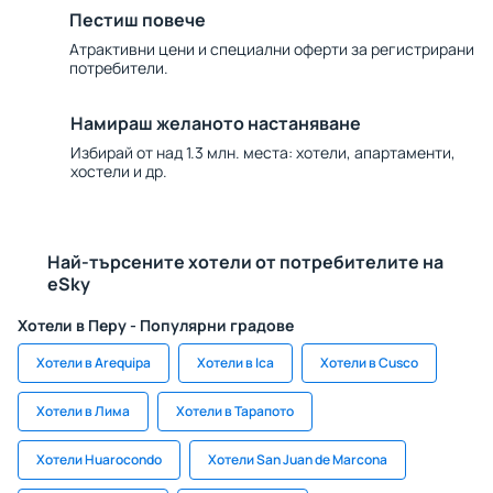
Пестиш повече
Атрактивни цени и специални оферти за регистрирани
потребители.
Намираш желаното настаняване
Избирай от над 1.3 млн. места: хотели, апартаменти,
хостели и др.
Най-търсените хотели от потребителите на
eSky
Хотели в Перу - Популярни градове
Хотели в Arequipa
Хотели в Ica
Хотели в Cusco
Хотели в Лима
Хотели в Тарапото
Хотели Huarocondo
Хотели San Juan de Marcona