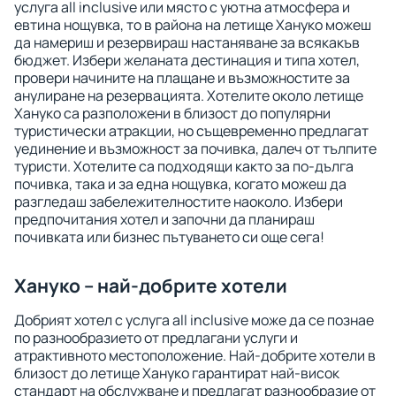
услуга all inclusive или място с уютна атмосфера и
евтина нощувка, то в района на летище Хануко можеш
да намериш и резервираш настаняване за всякакъв
бюджет. Избери желаната дестинация и типа хотел,
провери начините на плащане и възможностите за
анулиране на резервацията. Хотелите около летище
Хануко са разположени в близост до популярни
туристически атракции, но същевременно предлагат
уединение и възможност за почивка, далеч от тълпите
туристи. Хотелите са подходящи както за по-дълга
почивка, така и за една нощувка, когато можеш да
разгледаш забележителностите наоколо. Избери
предпочитания хотел и започни да планираш
почивката или бизнес пътуването си още сега!
Хануко – най-добрите хотели
Добрият хотел с услуга all inclusive може да се познае
по разнообразието от предлагани услуги и
атрактивното местоположение. Най-добрите хотели в
близост до летище Хануко гарантират най-висок
стандарт на обслужване и предлагат разнообразие от