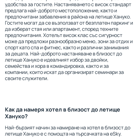
удобства за гостите. Настаняването с висок стандарт
предлага най-доброто местоположение, както и
предпочитани забавления в района на летище Хануко.
Гостите могат да се възползват от безплатен паркинг и
да изберат стая или апартамент, според техните
предпочитания. Хотелът висок клас със сигурност
може да предложи разнообразно меню, зони за отдих и
спорт като спа и фитнес, както и различни занимания
за децата. Най-доброто настаняване в близост до
летище Хануко е идеалният избор за двойки,
семейства и хора в командировка, както и за
компании, които искат да организират семинари за
своите служители.
Как да намеря хотел в близост до летище
Хануко?
Най-бързият начин за намиране на хотел в близост до
летище Хануко е с помощта на търсачката на eSky.