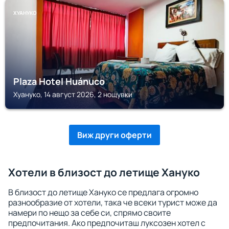
ХУАНУКО
Plaza Hotel Huánuco
Хуануко, 14 август 2026, 2 нощувки
Виж други оферти
Хотели в близост до летище Хануко
В близост до летище Хануко се предлага огромно
разнообразие от хотели, така че всеки турист може да
намери по нещо за себе си, спрямо своите
предпочитания. Ако предпочиташ луксозен хотел с