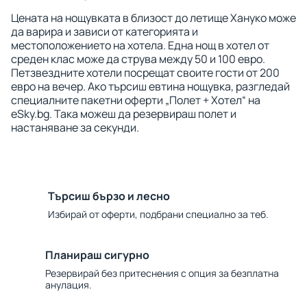
Цената на нощувката в близост до летище Хануко може
да варира и зависи от категорията и
местоположението на хотела. Една нощ в хотел от
среден клас може да струва между 50 и 100 евро.
Петзвездните хотели посрещат своите гости от 200
евро на вечер. Ако търсиш евтина нощувка, разгледай
специалните пакетни оферти „Полет + Хотел“ на
eSky.bg. Така можеш да резервираш полет и
настаняване за секунди.
Търсиш бързо и лесно
Избирай от оферти, подбрани специално за теб.
Планираш сигурно
Резервирай без притеснения с опция за безплатна
анулация.