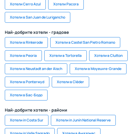
Хотели Cerro Azul
Хотели Pacora
Хотели в San Juan de Lurigancho
Най-добрите хотели - градове
Хотели в Rinkerode
Хотели в Castel San Pietro Romano
Хотели в Peoria
Хотели в Tortorella
Хотели в Clutton
Хотели в Neustadt an der Aisch
Хотели в Moyeuvre-Grande
Хотели в Ponterwyd
Хотели в Cléder
Хотели в Бас-Бодо
Най-добрите хотели - райони
Хотели in Costa Sur
Хотели in Junín National Reserve
Хотели in Valle Sagrado
Хотели в Амазонас