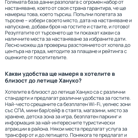
Голямата база данни разполага с огромен набор от
настаняване, което от своя страна гарантира, че ще
намериш това, което търсиш. Попълни полетата за
търсене – избери своето място, дата на настаняване и
напускане, добави броя на гостите и стаите, и готово!
Резултатите от търсенето ще ти покажат какви са
наличните места за настаняване за избраните дати.
Лесно можеш да провериш разстоянието от хотела до
центъра на града, методите за плащане и рейтинга с
оценките от посетителите.
Какви удобства ще намеря в хотелите в
близост до летище Хануко?
Хотелите в близост до летище Хануко са с различни
стандарти и предлагат различни удобства за гостите.
Най-често срещаните са безплатен Wi-Fi, уелнес зони
със СПА, мини бар/сейф в стаята, магазини, място за
хранене, детска зона за игра, безплатен паркинг и
информация за най-интересните туристически
атракции в района. Някои места предлагат услуга за
трансфер от и до летището. Понякога те предлагат и