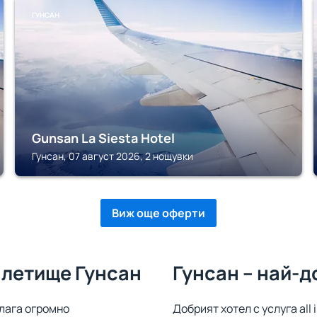
ГУНСАН
Gunsan La Siesta Hotel
Гунсан, 07 август 2026, 2 нощувки
Виж още оферти
 летище Гунсан
Гунсан – най-д
длага огромно
Добрият хотел с услуга all 