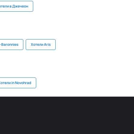
отели в Джечеон
-Baronnies
Хотели Aris
Хотели in Novohrad