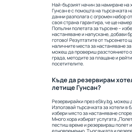
Най-бързият начин за намиране на 
Гунсан е с помощта на търсачката н
данни разполага с огромен набор от
своя страна гарантира, че ще намер
Попълни полетата за търсене – избе
настаняване и напускане, добави бр
готово! Резултатите от търсенето щ
наличните места за настаняване за
можеш да провериш разстоянието от
града, методите за плащане и рейти
посетителите.
Къде да резервирам хотел
летище Гунсан?
Резервирайки през eSky.bg, можеш 
Използвай търсачката за хотели в б
избери място за настаняване споре
Много хора избират услугата „Полет
пестиш време и резервираш полет 
едновременно. Търсачката и резерв