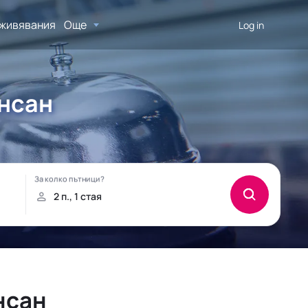
живявания
Още
Log in
унсан
нсан