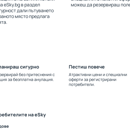
а eSky.bg в раздел
можеш да резервираш поле
игурност дали пътуването
раното място предлага
ята.
ланираш сигурно
Пестиш повече
зервирай без притеснения с
Атрактивни цени и специални
ция за безплатна анулация.
оферти за регистрирани
потребители.
ребителите на eSky
дове