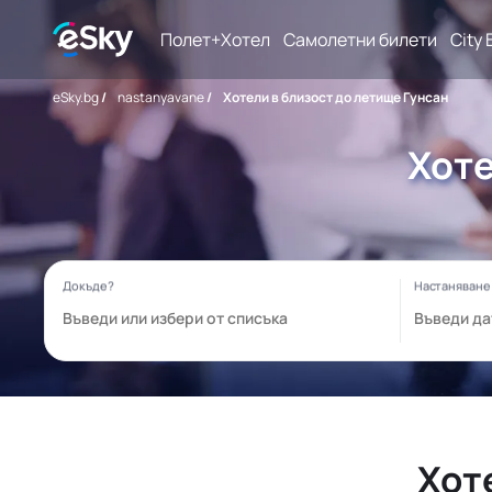
Полет+Хотел
Самолетни билети
City 
eSky.bg
/
nastanyavane
/
Хотели в близост до летище Гунсан
Хоте
Хот