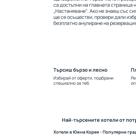
са достъпни на главната страница н
„Настаняване“. Ако не знаеш със с
ще се осъществи, провери дали изб
безплатно анулиране на резерваци
Търсиш бързо и лесно
П
Избирай от оферти, подбрани
Ре
специално за теб.
оп
Най-търсените хотели от пот
Хотели в Южна Корея - Популярни гра