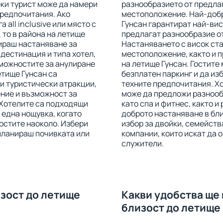
еки турист може да намери
разнообразието от предлаг
предпочитания. Ако
местоположение. Най-добр
 all inclusive или място с
Гунсан гарантират най-вис
 то в района на летище
предлагат разнообразие от
ираш настаняване за
Настаняването с висок ст
дестинация и типа хотел,
местоположение, както и 
зможностите за анулиране
на летище Гунсан. Гостите 
етище Гунсан са
безплатен паркинг и да из
и туристически атракции,
техните предпочитания. Хо
ние и възможност за
може да предложи разнообр
. Хотелите са подходящи
като спа и фитнес, както и
а една нощувка, когато
доброто настаняване в бли
стите наоколо. Избери
избор за двойки, семейства
планираш почивката или
компании, които искат да 
служители.
изост до летище
Какви удобства ще 
близост до летище