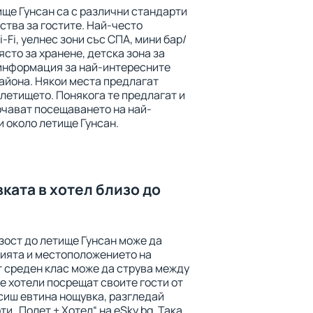
ище Гунсан са с различни стандарти
ства за гостите. Най-често
-Fi, уелнес зони със СПА, мини бар/
ясто за хранене, детска зона за
 информация за най-интересните
айона. Някои места предлагат
 летището. Понякога те предлагат и
ърчават посещаването на най-
 около летище Гунсан.
ката в хотел близо до
зост до летище Гунсан може да
рията и местоположението на
от среден клас може да струва между
те хотели посрещат своите гости от
рсиш евтина нощувка, разгледай
и „Полет + Хотел“ на eSky.bg. Така