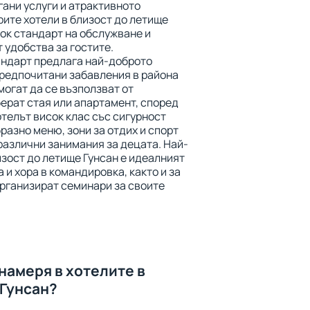
ани услуги и атрактивното
ите хотели в близост до летище
ок стандарт на обслужване и
 удобства за гостите.
андарт предлага най-доброто
предпочитани забавления в района
могат да се възползват от
берат стая или апартамент, според
телът висок клас със сигурност
азно меню, зони за отдих и спорт
 различни занимания за децата. Най-
зост до летище Гунсан е идеалният
 и хора в командировка, както и за
организират семинари за своите
намеря в хотелите в
 Гунсан?