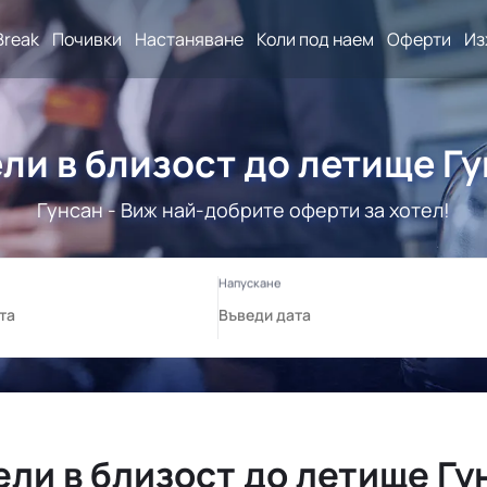
Break
Почивки
Настаняване
Коли под наем
Оферти
Из
ли в близост до летище Г
Гунсан - Виж най-добрите оферти за хотел!
ели в близост до летище Гу