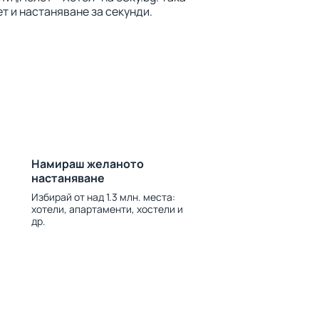
т и настаняване за секунди.
Намираш желаното
настаняване
Избирай от над 1.3 млн. места:
хотели, апартаменти, хостели и
др.