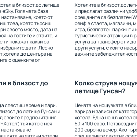
хотел в близост до летище
Хотелите в близост до лет
а eSky. Голямата база
и предлагат различни удоб
 настаняване, което от
срещаните са безплатен Wi
иш това, което търсиш.
сейф в стаята, магазини, м
ри своето място, дата на
игра, безплатен паркинг и
оя на гостите и стаите, и
туристически атракции в р
е ти покажат какви са
услуга за трансфер от и до
 избраните дати. Лесно
други услуги, с които нас
 хотела до центъра на
важните забележителности
нга с оценките от
и в близост до
Колко струва нощув
летище Гунсан?
да спестиш време и пари.
Цената на нощувката в бли
лизост до летище Гунсан и
варира и зависи от катего
д своите предпочитания.
хотела. Една нощ в хотел 
+Хотел”, тъй като с нея
50 и 100 евро. Петзвездни
и настаняване
200 евро на вечер. Ако тъ
ацията на евтини хотели
специалните пакетни оферт