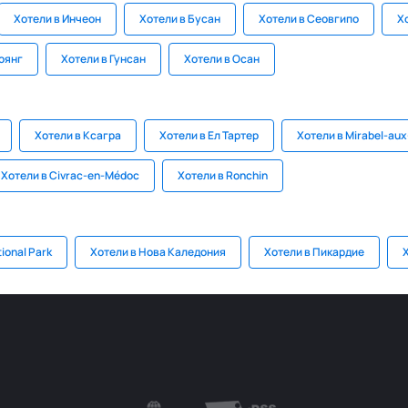
Хотели в Инчеон
Хотели в Бусан
Хотели в Сеовгипо
Х
Гоянг
Хотели в Гунсан
Хотели в Осан
Хотели в Ксагра
Хотели в Ел Тартер
Хотели в Mirabel-aux
Хотели в Civrac-en-Médoc
Хотели в Ronchin
tional Park
Хотели в Нова Каледония
Хотели в Пикардие