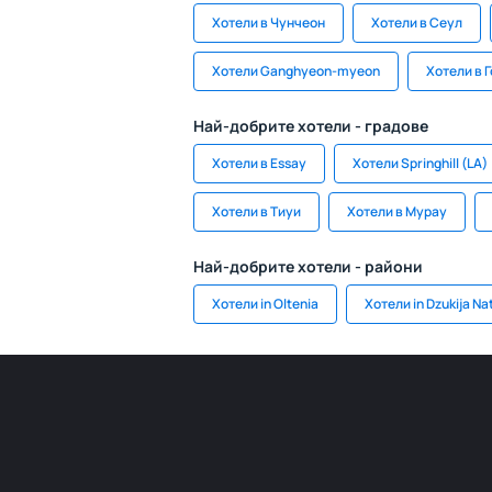
Хотели в Чунчеон
Хотели в Сеул
Хотели Ganghyeon-myeon
Хотели в 
Най-добрите хотели - градове
Хотели в Essay
Хотели Springhill (LA)
Хотели в Тиуи
Хотели в Мурау
Най-добрите хотели - райони
Хотели in Oltenia
Хотели in Dzukija Na