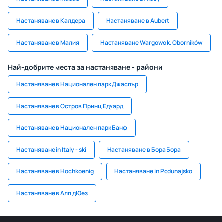
Настаняване в Калдера
Настаняване в Aubert
Настаняване в Малия
Настаняване Wargowo k. Oborników
Най-добрите места за настаняване - райони
Настаняване в Национален парк Джаспър
Настаняване в Остров Принц Едуард
Настаняване в Национален парк Банф
Настаняване in Italy - ski
Настаняване в Бора Бора
Настаняване в Hochkoenig
Настаняване in Podunajsko
Настаняване в Алп дЮез