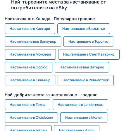
Най-търсените места за настаняване от
потребителите на eSky
Настаняване в Канада - Популярни градове
Настаняване в Калгари
Настаняване в Едмънтън
Настаняване във Ванкувър
Настаняване в Торонто
Настаняване в Монреал
Настаняване в Сент Катаринс
Настаняване в Осоюс
Настаняване във Ватерло
Настаняване в Кичънър
Настаняване в Ревълстоук
Най-добрите места за настаняване - градове
Настаняване в Токоа
Настаняване в Landerneau
Настаняване в Oldisleben
Настаняване в Молен
Настаняване в Macau
Настаняване в Alcoy