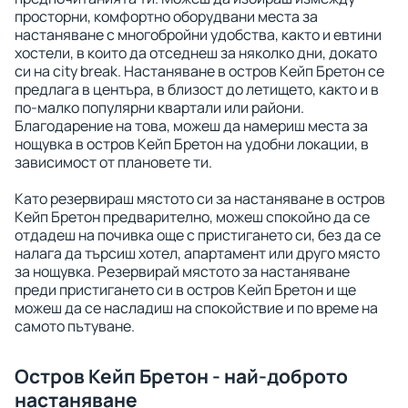
просторни, комфортно оборудвани места за
настаняване с многобройни удобства, както и евтини
хостели, в които да отседнеш за няколко дни, докато
си на city break. Настаняване в остров Кейп Бретон се
предлага в центъра, в близост до летището, както и в
по-малко популярни квартали или райони.
Благодарение на това, можеш да намериш места за
нощувка в остров Кейп Бретон на удобни локации, в
зависимост от плановете ти.
Като резервираш мястото си за настаняване в остров
Кейп Бретон предварително, можеш спокойно да се
отдадеш на почивка още с пристигането си, без да се
налага да търсиш хотел, апартамент или друго място
за нощувка. Резервирай мястото за настаняване
преди пристигането си в остров Кейп Бретон и ще
можеш да се насладиш на спокойствие и по време на
самото пътуване.
Остров Кейп Бретон - най-доброто
настаняване