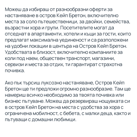
Можеш да избираш от разнообразни оферти за
настаняване в остров Кейп Бретон, включително
места за соло пътешественици, за двойки, семейства,
възрастни хора и групи. Посетителите могат да
отседнат в апартаменти, хотели и къщи за гости, които
предлагат максимална уединеност и са разположени
на удобни локации в центъра на Остров Кейп Бретон.
Удобствата в близост, включително компаниите за
коли под наем, обществен транспорт, магазини,
сервизи и места за отдих, ти гарантират страхотна
почивка.
Ако пък търсиш луксозно настаняване, Остров Кейп
Бретон ще ти предложи огромно разнообразие. Там ще
намериш всичко необходимо за твоята почивка или
бизнес пътуване. Можеш да резервираш нощувката си
в остров Кейп Бретон на места с удобства за хора с
ограничена мобилност, с бебета, с малки деца, както и
пътуващи с домашни любимци.