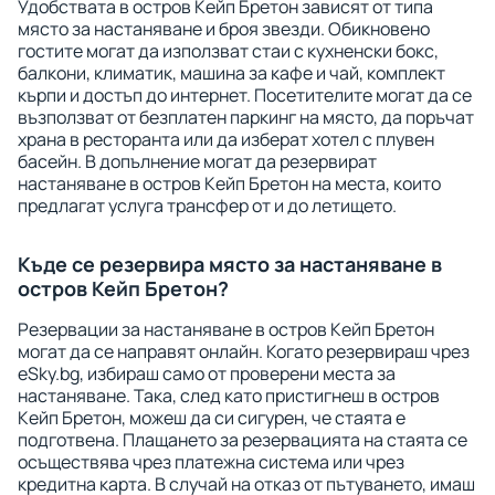
Удобствата в остров Кейп Бретон зависят от типа
място за настаняване и броя звезди. Обикновено
гостите могат да използват стаи с кухненски бокс,
балкони, климатик, машина за кафе и чай, комплект
кърпи и достъп до интернет. Посетителите могат да се
възползват от безплатен паркинг на място, да поръчат
храна в ресторанта или да изберат хотел с плувен
басейн. В допълнение могат да резервират
настаняване в остров Кейп Бретон на места, които
предлагат услуга трансфер от и до летището.
Къде се резервира място за настаняване в
остров Кейп Бретон?
Резервации за настаняване в остров Кейп Бретон
могат да се направят онлайн. Когато резервираш чрез
eSky.bg, избираш само от проверени места за
настаняване. Така, след като пристигнеш в остров
Кейп Бретон, можеш да си сигурен, че стаята е
подготвена. Плащането за резервацията на стаята се
осъществява чрез платежна система или чрез
кредитна карта. В случай на отказ от пътуването, имаш