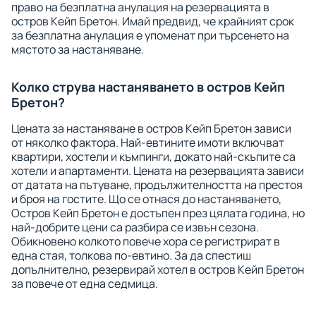
право на безплатна анулация на резервацията в
остров Кейп Бретон. Имай предвид, че крайният срок
за безплатна анулация е упоменат при търсенето на
мястото за настаняване.
Колко струва настаняването в остров Кейп
Бретон?
Цената за настаняване в остров Кейп Бретон зависи
от няколко фактора. Най-евтините имоти включват
квартири, хостели и къмпинги, докато най-скъпите са
хотели и апартаменти. Цената на резервацията зависи
от датата на пътуване, продължителността на престоя
и броя на гостите. Що се отнася до настаняването,
Остров Кейп Бретон е достъпен през цялата година, но
най-добрите цени са разбира се извън сезона.
Обикновено колкото повече хора се регистрират в
една стая, толкова по-евтино. За да спестиш
допълнително, резервирай хотел в остров Кейп Бретон
за повече от една седмица.