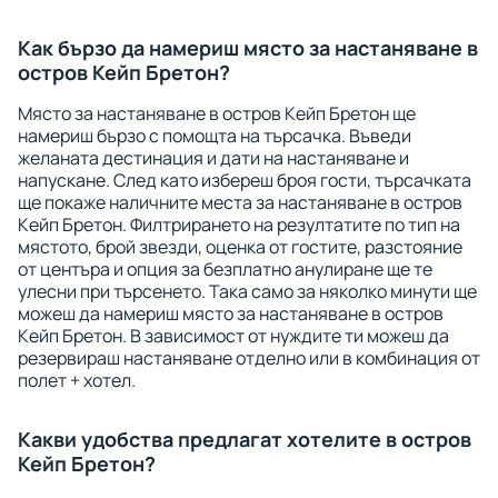
Как бързо да намериш място за настаняване в
остров Кейп Бретон?
Място за настаняване в остров Кейп Бретон ще
намериш бързо с помощта на търсачка. Въведи
желаната дестинация и дати на настаняване и
напускане. След като избереш броя гости, търсачката
ще покаже наличните места за настаняване в остров
Кейп Бретон. Филтрирането на резултатите по тип на
мястото, брой звезди, оценка от гостите, разстояние
от центъра и опция за безплатно анулиране ще те
улесни при търсенето. Така само за няколко минути ще
можеш да намериш място за настаняване в остров
Кейп Бретон. В зависимост от нуждите ти можеш да
резервираш настаняване отделно или в комбинация от
полет + хотел.
Какви удобства предлагат хотелите в остров
Кейп Бретон?