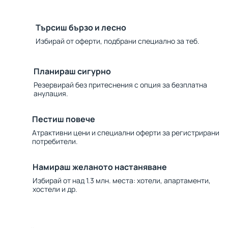
Търсиш бързо и лесно
Избирай от оферти, подбрани специално за теб.
Планираш сигурно
Резервирай без притеснения с опция за безплатна
анулация.
Пестиш повече
Атрактивни цени и специални оферти за регистрирани
потребители.
Намираш желаното настаняване
Избирай от над 1.3 млн. места: хотели, апартаменти,
хостели и др.