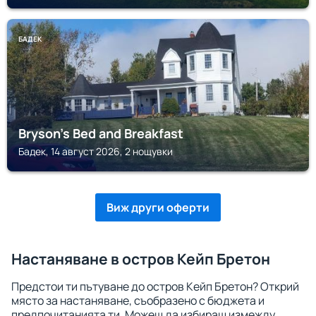
БАДЕК
Bryson's Bed and Breakfast
Бадек, 14 август 2026, 2 нощувки
Виж други оферти
Настаняване в остров Кейп Бретон
Предстои ти пътуване до остров Кейп Бретон? Открий
място за настаняване, съобразено с бюджета и
предпочитанията ти. Можеш да избираш измежду