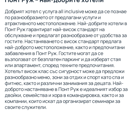
Добрият хотел с услуга all inclusive може да се познае
по разнообразието от предлагани услуги и
атрактивното местоположение. Най-добрите хотели в
Понт Руж гарантират най-висок стандарт на
обслужване и предлагат разнообразие от удобства за
гостите. Настаняването с висок стандарт предлага
най-доброто местоположение, както и предпочитани
забавления в Понт Руж. Гостите могат да се
възползват от безплатен паркинг и да изберат стая
или апартамент, според техните предпочитания.
Хотелът висок клас със сигурност може да предложи
разнообразно меню, зони за отдих и спорт като спа и
фитнес, както и различни занимания за децата. Най-
доброто настаняване в Понт Руж е идеалният избор за
двойки, семейства и хора в командировка, както и за
компании, които искат да организират семинари за
своите служители.