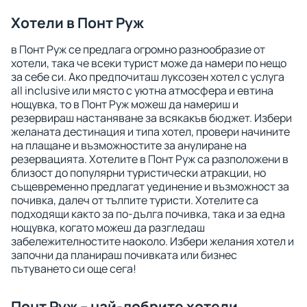
Хотели в Понт Руж
в Понт Руж се предлага огромно разнообразие от
хотели, така че всеки турист може да намери по нещо
за себе си. Ако предпочиташ луксозен хотел с услуга
all inclusive или място с уютна атмосфера и евтина
нощувка, то в Понт Руж можеш да намериш и
резервираш настаняване за всякакъв бюджет. Избери
желаната дестинация и типа хотел, провери начините
на плащане и възможностите за анулиране на
резервацията. Хотелите в Понт Руж са разположени в
близост до популярни туристически атракции, но
същевременно предлагат уединение и възможност за
почивка, далеч от тълпите туристи. Хотелите са
подходящи както за по-дълга почивка, така и за една
нощувка, когато можеш да разгледаш
забележителностите наоколо. Избери желания хотел и
започни да планираш почивката или бизнес
пътуването си още сега!
Понт Руж – най-добрите хотели