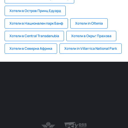
Хотели в Остров Принц Едуард
Хотели в Национален парк Банф
Хотели in Oltenia
Хотели в Central Transdanubia
Хотели в Окръг Прахова
Хотели в Северна Африка
Хотели in Villarrica National Park