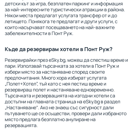
детски кът за игра, безплатен паркинг и информация
за най-интересните туристически атракции в района.
Някои места предлагат услугата трансфер от и до
летището. Понякога те предлагат и други услуги, с
които насърчават посещаването на най-важните
забележителности в Понт Руж.
Къде да резервирам хотели в Понт Руж?
Резервирайки през eSky.bg, можеш да спестиш време и
пари. Използвай търсачката за хотели в Понт Руж и
избери място за настаняване според своите
предпочитания. Много хора избират услугата
„Полет+Хотел”, тъй като с нея пестиш време и
резервираш полет и настаняване едновременно.
Търсачката и резервацията на изгодни хотели са
достъпни на главната страница на eSky.bg в раздел
„Настаняване“. Ако не знаеш със сигурност дали
пътуването ще се осъществи, провери дали избраното
място предлага безплатно анулиране на
резервацията.