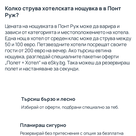
Колко струва хотелската нощувка в в Понт
Руж?
Цената на нощувката в Понт Руж може да варира и
зависи от категорията и местоположението на хотела.
Една нощ в хотел от среден клас може да струва между
50 и 100 евро. Петзвездните хотели посрещат своите
гости от 200 евро на вечер. Ако търсиш евтина
нощувка, разгледай специалните пакетни оферти
„Полет + Хотел“ на eSky.bg. Така можеш да резервираш
полет и настаняване за секунди.
Търсиш бързо и лесно
Избирай от оферти, подбрани специално за теб.
Планираш сигурно
Резервирай без притеснения с опция за безплатна