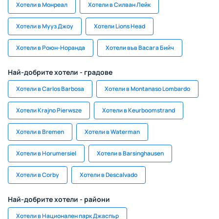
Хотели в Монреал
Хотели в Силван Лейк
Хотели в Мууз Джоу
Хотели Lions Head
Хотели в Роюн-Норанда
Хотели във Васага Бийч
Най-добрите хотели - градове
Хотели в Carlos Barbosa
Хотели в Montanaso Lombardo
Хотели Krajno Pierwsze
Хотели в Keurboomstrand
Хотели в Bremen
Хотели в Waterman
Хотели в Horumersiel
Хотели в Barsinghausen
Хотели в Corby
Хотели в Descalvado
Най-добрите хотели - райони
Хотели в Национален парк Джаспър