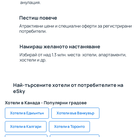
анулация.
Пестиш повече
Атрактивни цени и специални оферти за регистрирани
потребители.
Намираш желаното настаняване
Избирай от над 1.3 млн. места: хотели, апартаменти,
хостели и др.
Най-търсените хотели от потребителите на
eSky
Хотели в Канада - Популярни градове
Хотели в Едмънтън
Хотели във Ванкувър
Хотели в Калгари
Хотели в Торонто