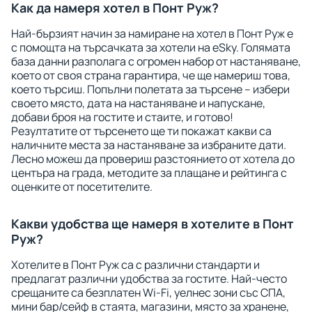
Как да намеря хотел в Понт Руж?
Най-бързият начин за намиране на хотел в Понт Руж е
с помощта на търсачката за хотели на eSky. Голямата
база данни разполага с огромен набор от настаняване,
което от своя страна гарантира, че ще намериш това,
което търсиш. Попълни полетата за търсене – избери
своето място, дата на настаняване и напускане,
добави броя на гостите и стаите, и готово!
Резултатите от търсенето ще ти покажат какви са
наличните места за настаняване за избраните дати.
Лесно можеш да провериш разстоянието от хотела до
центъра на града, методите за плащане и рейтинга с
оценките от посетителите.
Какви удобства ще намеря в хотелите в Понт
Руж?
Хотелите в Понт Руж са с различни стандарти и
предлагат различни удобства за гостите. Най-често
срещаните са безплатен Wi-Fi, уелнес зони със СПА,
мини бар/сейф в стаята, магазини, място за хранене,