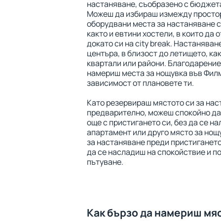
настаняване, съобразено с бюджета
Можеш да избираш измежду просто
оборудвани места за настаняване с
както и евтини хостели, в които да 
докато си на city break. Настаняван
центъра, в близост до летището, ка
квартали или райони. Благодарение
намериш места за нощувка във Филм
зависимост от плановете ти.
Като резервираш мястото си за на
предварително, можеш спокойно да
още с пристигането си, без да се на
апартамент или друго място за нощ
за настаняване преди пристигането
да се насладиш на спокойствие и п
пътуване.
Как бързо да намериш мя