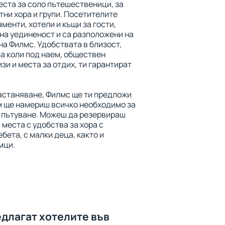
еста за соло пътешественици, за
тни хора и групи. Посетителите
менти, хотели и къщи за гости,
на уединеност и са разположени на
на Филмс. Удобствата в близост,
а коли под наем, обществен
зи и места за отдих, ти гарантират
настаняване, Филмс ще ти предложи
м ще намериш всичко необходимо за
с пътуване. Можеш да резервираш
 места с удобства за хора с
бета, с малки деца, както и
мци.
едлагат хотелите във