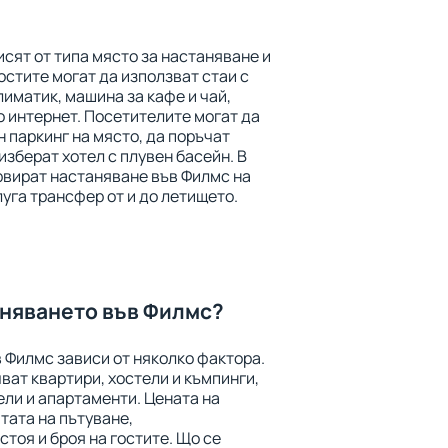
сят от типа място за настаняване и
остите могат да използват стаи с
лиматик, машина за кафе и чай,
о интернет. Посетителите могат да
н паркинг на място, да поръчат
изберат хотел с плувен басейн. В
рвират настаняване във Филмс на
луга трансфер от и до летището.
аняването във Филмс?
 Филмс зависи от няколко фактора.
ат квартири, хостели и къмпинги,
ели и апартаменти. Цената на
тата на пътуване,
тоя и броя на гостите. Що се