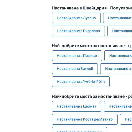
Настаняване в Швейцария - Популярн
Настаняване в Лугано
Настаняване 
Настаняване в Ридералп
Настаняван
Най-добрите места за настаняване - г
Настаняване в Пешице
Настаняване
Настаняване Burwell
Настаняване в 
Настаняване в Yvré-le-Pôlin
Най-добрите места за настаняване - 
Настаняване в Цермат
Настаняване
Настаняване в Коста делАзахар
Нас