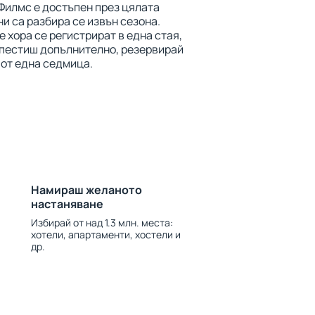
Филмс е достъпен през цялата
ни са разбира се извън сезона.
 хора се регистрират в една стая,
спестиш допълнително, резервирай
 от една седмица.
Намираш желаното
настаняване
Избирай от над 1.3 млн. места:
хотели, апартаменти, хостели и
др.