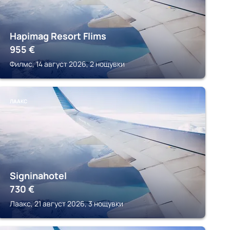
Hapimag Resort Flims
955
€
Филмс, 14 август 2026, 2 нощувки
ЛААКС
Signinahotel
730
€
Лаакс, 21 август 2026, 3 нощувки