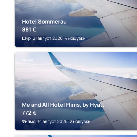
Hotel Sommerau
881
€
Шур, 21 август 2026, 4 нощувки
ФИЛМС
Me and All Hotel Flims, by Hyatt
772
€
Филмс, 14 август 2026, 2 нощувки