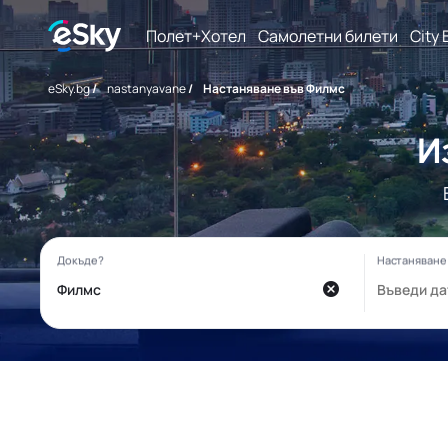
Полет+Хотел
Самолетни билети
City 
eSky.bg
/
nastanyavane
/
Настаняване във Филмс
И