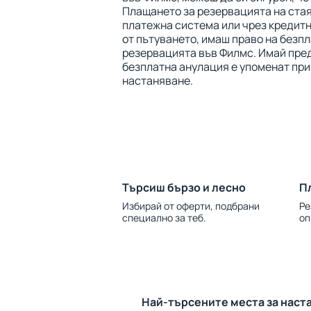
Плащането за резервацията на ста
платежна система или чрез кредитна
от пътуването, имаш право на безп
резервацията във Филмс. Имай пред
безплатна анулация е упоменат при
настаняване.
Търсиш бързо и лесно
П
Избирай от оферти, подбрани
Ре
специално за теб.
оп
Най-търсените места за наст