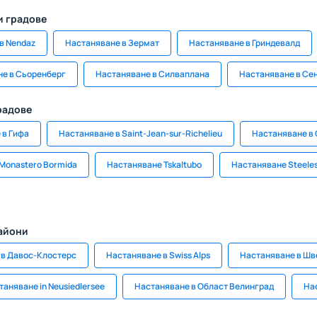
и градове
в Nendaz
Настаняване в Зермат
Настаняване в Гриндевалд
е в Сьоренберг
Настаняване в Силваплана
Настаняване в Се
радове
 в Гифа
Настаняване в Saint-Jean-sur-Richelieu
Настаняване в C
Monastero Bormida
Настаняване Tskaltubo
Настаняване Steeles
райони
 в Давос-Клостерс
Настаняване в Swiss Alps
Настаняване в Ш
таняване in Neusiedlersee
Настаняване в Област Велинград
На