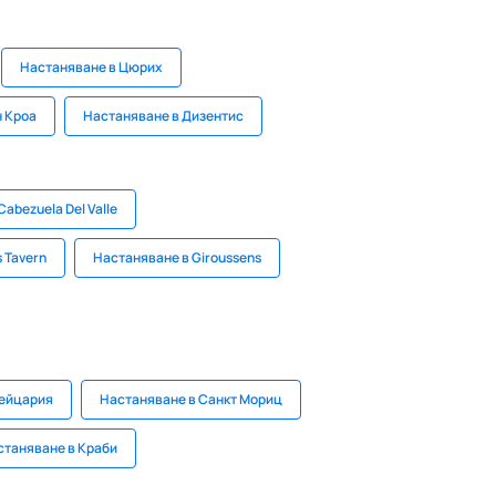
Настаняване в Цюрих
н Кроа
Настаняване в Дизентис
abezuela Del Valle
 Tavern
Настаняване в Giroussens
вейцария
Настаняване в Санкт Мориц
станяване в Краби