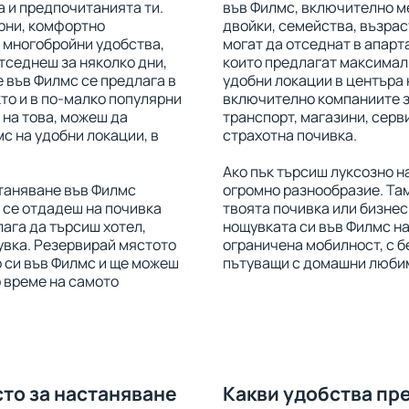
 и предпочитанията ти.
във Филмс, включително м
рни, комфортно
двойки, семейства, възрас
 многобройни удобства,
могат да отседнат в апарта
отседнеш за няколко дни,
които предлагат максимал
е във Филмс се предлага в
удобни локации в центъра 
кто и в по-малко популярни
включително компаниите з
 на това, можеш да
транспорт, магазини, серви
с на удобни локации, в
страхотна почивка.
Ако пък търсиш луксозно 
станяване във Филмс
огромно разнообразие. Та
 се отдадеш на почивка
твоята почивка или бизне
лага да търсиш хотел,
нощувката си във Филмс на
увка. Резервирай мястото
ограничена мобилност, с бе
 си във Филмс и ще можеш
пътуващи с домашни люби
о време на самото
сто за настаняване
Какви удобства пр