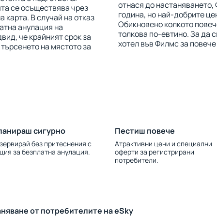
отнася до настаняването, 
ята се осъществява чрез
година, но най-добрите це
 карта. В случай на отказ
Обикновено колкото повече
латна анулация на
толкова по-евтино. За да 
вид, че крайният срок за
хотел във Филмс за повече
 търсенето на мястото за
ланираш сигурно
Пестиш повече
зервирай без притеснения с
Атрактивни цени и специални
ция за безплатна анулация.
оферти за регистрирани
потребители.
аняване от потребителите на eSky