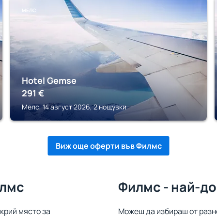
МЕЛС
Hotel Gemse
291
€
Мелс, 14 август 2026, 2 нощувки
Виж още оферти във Филмс
илмс
Филмс - най-д
крий място за
Можеш да избираш от разн