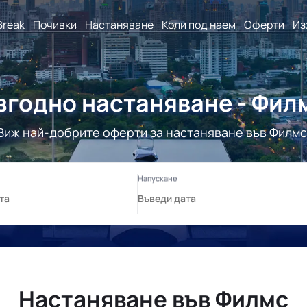
Break
Почивки
Настаняване
Коли под наем
Оферти
Из
згодно настаняване - Фил
Виж най-добрите оферти за настаняване във Филмс
Настаняване във Филмс