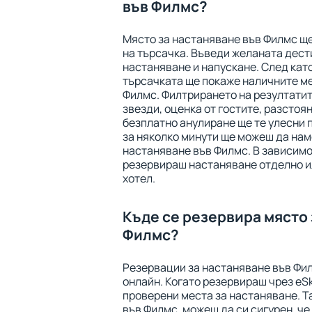
във Филмс?
Място за настаняване във Филмс щ
на търсачка. Въведи желаната дест
настаняване и напускане. След като
търсачката ще покаже наличните ме
Филмс. Филтрирането на резултатите
звезди, оценка от гостите, разстоян
безплатно анулиране ще те улесни 
за няколко минути ще можеш да нам
настаняване във Филмс. В зависимо
резервираш настаняване отделно ил
хотел.
Къде се резервира място 
Филмс?
Резервации за настаняване във Фил
онлайн. Когато резервираш чрез eSk
проверени места за настаняване. Т
във Филмс, можеш да си сигурен, че