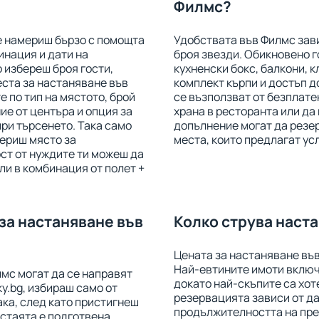
Филмс?
е намериш бързо с помощта
Удобствата във Филмс зави
инация и дати на
броя звезди. Обикновено г
 избереш броя гости,
кухненски бокс, балкони, к
ста за настаняване във
комплект кърпи и достъп д
 по тип на мястото, брой
се възползват от безплате
ие от центъра и опция за
храна в ресторанта или да 
при търсенето. Така само
допълнение могат да резе
ериш място за
места, които предлагат ус
ст от нуждите ти можеш да
и в комбинация от полет +
за настаняване във
Колко струва наст
Цената за настаняване във
Най-евтините имоти включв
мс могат да се направят
докато най-скъпите са хот
y.bg, избираш само от
резервацията зависи от да
ака, след като пристигнеш
продължителността на прес
 стаята е подготвена.