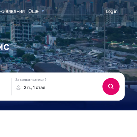
живявания
Още
Log in
мс
!