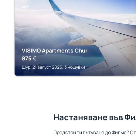
ШУР
VISIMO Apartments Chur
875
€
Шур, 21 август 2026, 3 нощувки
Настаняване във Ф
Предстои ти пътуване до Филмс? От