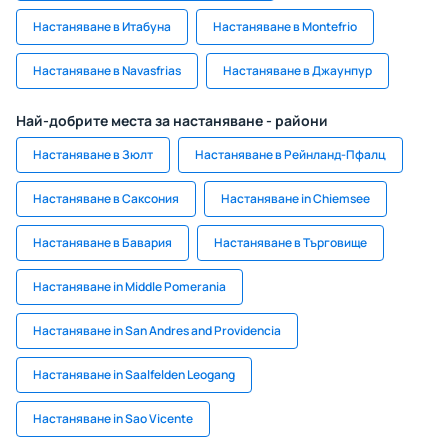
Настаняване в Итабуна
Настаняване в Montefrio
Настаняване в Navasfrias
Настаняване в Джаунпур
Най-добрите места за настаняване - райони
Настаняване в Зюлт
Настаняване в Рейнланд-Пфалц
Настаняване в Саксония
Настаняване in Chiemsee
Настаняване в Бавария
Настаняване в Търговище
Настаняване in Middle Pomerania
Настаняване in San Andres and Providencia
Настаняване in Saalfelden Leogang
Настаняване in Sao Vicente