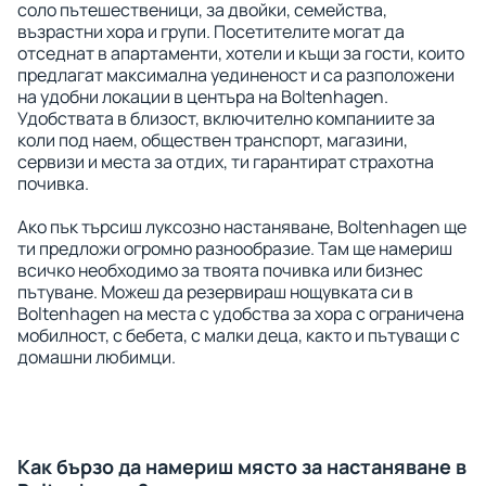
соло пътешественици, за двойки, семейства,
възрастни хора и групи. Посетителите могат да
отседнат в апартаменти, хотели и къщи за гости, които
предлагат максимална уединеност и са разположени
на удобни локации в центъра на Boltenhagen.
Удобствата в близост, включително компаниите за
коли под наем, обществен транспорт, магазини,
сервизи и места за отдих, ти гарантират страхотна
почивка.
Ако пък търсиш луксозно настаняване, Boltenhagen ще
ти предложи огромно разнообразие. Там ще намериш
всичко необходимо за твоята почивка или бизнес
пътуване. Можеш да резервираш нощувката си в
Boltenhagen на места с удобства за хора с ограничена
мобилност, с бебета, с малки деца, както и пътуващи с
домашни любимци.
Как бързо да намериш място за настаняване в