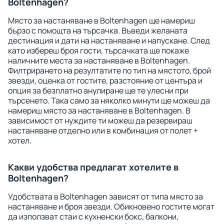
Boltenhagen?
Място за настаняване в Boltenhagen ще намериш
бързо с помощта на търсачка. Въведи желаната
дестинация и дати на настаняване и напускане. След
като избереш броя гости, търсачката ще покаже
наличните места за настаняване в Boltenhagen.
Филтрирането на резултатите по тип на мястото, брой
звезди, оценка от гостите, разстояние от центъра и
опция за безплатно анулиране ще те улесни при
търсенето. Така само за няколко минути ще можеш да
намериш място за настаняване в Boltenhagen. В
зависимост от нуждите ти можеш да резервираш
настаняване отделно или в комбинация от полет +
хотел.
Какви удобства предлагат хотелите в
Boltenhagen?
Удобствата в Boltenhagen зависят от типа място за
настаняване и броя звезди. Обикновено гостите могат
да използват стаи с кухненски бокс, балкони,