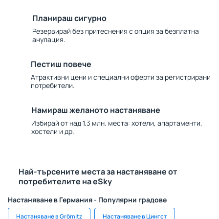
Планираш сигурно
Резервирай без притеснения с опция за безплатна
анулация.
Пестиш повече
Атрактивни цени и специални оферти за регистрирани
потребители.
Намираш желаното настаняване
Избирай от над 1.3 млн. места: хотели, апартаменти,
хостели и др.
Най-търсените места за настаняване от
потребителите на eSky
Настаняване в Германия - Популярни градове
Настаняване в Grömitz
Настаняване в Цингст