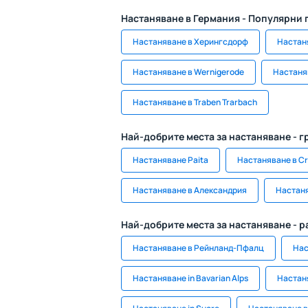
Настаняване в Германия - Популярни 
Настаняване в Херингсдорф
Настан
Настаняване в Wernigerode
Настаня
Настаняване в Traben Trarbach
Най-добрите места за настаняване - г
Настаняване Paita
Настаняване в Cr
Настаняване в Александрия
Настаня
Най-добрите места за настаняване - 
Настаняване в Рейнланд-Пфалц
Нас
Настаняване in Bavarian Alps
Настан