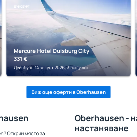
ДУЙСБУРГ
Mercure Hotel Duisburg City
331
€
Дуйсбург, 14 август 2026, 3 нощувки
Виж още оферти в Oberhausen
rhausen
Oberhausen - 
настаняване
n? Открий място за