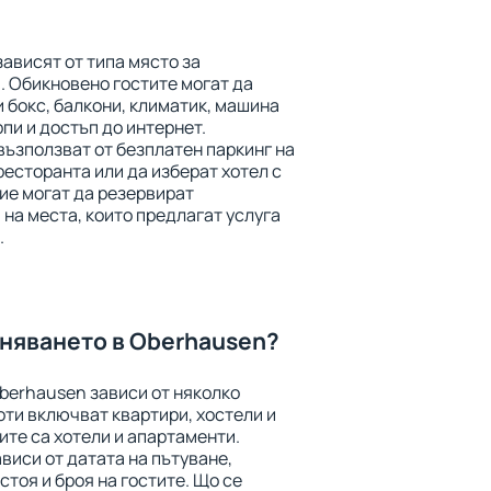
ависят от типа място за
. Обикновено гостите могат да
и бокс, балкони, климатик, машина
рпи и достъп до интернет.
възползват от безплатен паркинг на
ресторанта или да изберат хотел с
ие могат да резервират
на места, които предлагат услуга
.
аняването в Oberhausen?
berhausen зависи от няколко
ти включват квартири, хостели и
ите са хотели и апартаменти.
виси от датата на пътуване,
тоя и броя на гостите. Що се