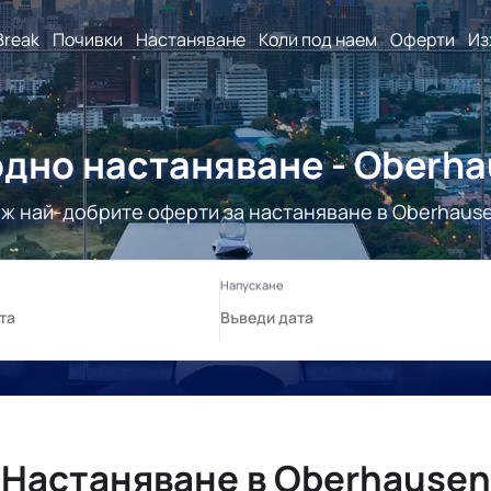
Break
Почивки
Настаняване
Коли под наем
Оферти
Из
дно настаняване - Oberh
ж най-добрите оферти за настаняване в Oberhaus
Настаняване в Oberhausen