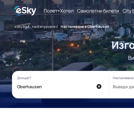
Полет+Хотел
Самолетни билети
City 
eSky.bg
/
nastanyavane
/
Настаняване в Oberhausen
Изго
Ви