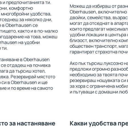
 и предпочитанията ти.
Можеш да избираш от разн
рни, комфортно
Oberhausen, включително 
 многобройни удобства,
двойки, семейства, възрас
отседнеш за няколко дни,
могат да отседнат в апарта
е в Oberhausen се
които предлагат максимал
тището, както и в по-малко
удобни локации в центъра 
агодарение на това, можеш
близост, включително комп
rhausen на удобни
обществен транспорт, мага
 ти.
гарантират страхотна почи
станяване в Oberhausen
Ако пък търсиш луксозно н
 се отдадеш на почивка
предложи огромно разнооб
лага да търсиш хотел,
необходимо за твоята поч
увка. Резервирай мястото
резервираш нощувката си 
 си в Oberhausen и ще
за хора с ограничена мобил
ие и по време на самото
и пътуващи с домашни люб
сто за настаняване
Какви удобства пр