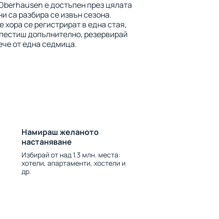
 Oberhausen е достъпен през цялата
ни са разбира се извън сезона.
 хора се регистрират в една стая,
спестиш допълнително, резервирай
ече от една седмица.
Намираш желаното
настаняване
Избирай от над 1.3 млн. места:
хотели, апартаменти, хостели и
др.