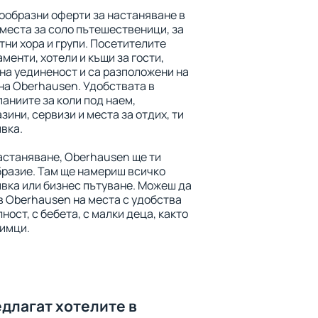
ообразни оферти за настаняване в
места за соло пътешественици, за
тни хора и групи. Посетителите
менти, хотели и къщи за гости,
на уединеност и са разположени на
на Oberhausen. Удобствата в
аниите за коли под наем,
зини, сервизи и места за отдих, ти
вка.
астаняване, Oberhausen ще ти
разие. Там ще намериш всичко
ивка или бизнес пътуване. Можеш да
в Oberhausen на места с удобства
ност, с бебета, с малки деца, както
имци.
едлагат хотелите в