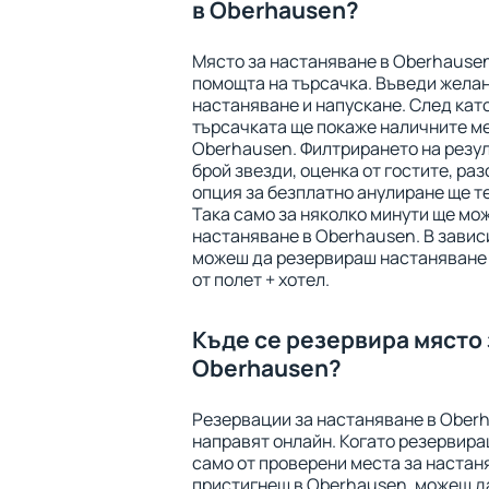
в Oberhausen?
Място за настаняване в Oberhause
помощта на търсачка. Въведи желан
настаняване и напускане. След като
търсачката ще покаже наличните ме
Oberhausen. Филтрирането на резул
брой звезди, оценка от гостите, ра
опция за безплатно анулиране ще те
Така само за няколко минути ще мо
настаняване в Oberhausen. В завис
можеш да резервираш настаняване 
от полет + хотел.
Къде се резервира място 
Oberhausen?
Резервации за настаняване в Oberh
направят онлайн. Когато резервира
само от проверени места за настаня
пристигнеш в Oberhausen, можеш да 