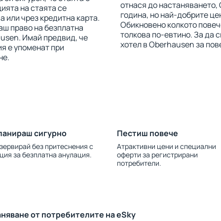
отнася до настаняването,
ията на стаята се
година, но най-добрите це
 или чрез кредитна карта.
Обикновено колкото повече
маш право на безплатна
толкова по-евтино. За да 
usen. Имай предвид, че
хотел в Oberhausen за пов
ия е упоменат при
не.
ланираш сигурно
Пестиш повече
зервирай без притеснения с
Атрактивни цени и специални
ция за безплатна анулация.
оферти за регистрирани
потребители.
аняване от потребителите на eSky