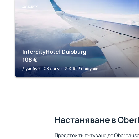
ДУЙСБУРГ
IntercityHotel Duisburg
108
€
Дуйсбург, 08 август 2026, 2 нощувки
Настаняване в Obe
Предстои ти пътуване до Oberhause