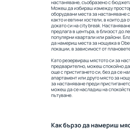
настаняване, съобразено с бюджета
Можеш да избираш измежду просто
оборудвани места за настаняване с
както и евтини хостели, в които да 
докато си на city break. Настаняван
предлага в центъра, в близост до ле
популярни квартали или райони. Бл
да намериш места за нощувка в Obe
локации, в зависимост от плановете
Като резервираш мястото си за на
предварително, можеш спокойно да
още с пристигането си, без да се на
апартамент или друго място за нощ
за настаняване преди пристигането
можеш да се насладиш на спокойств
пътуване.
Как бързо да намериш мя