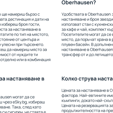
Oberhausen?
n ще намериш бързо с
Удобствата в Oberhausen з
ата дестинация и дати на
настаняване и броя звезди
 избереш броя гости,
използват стаи с кухненск
ста за настаняване в
за кафе и чай, комплект къ
татите по тип на мястото,
Посетителите могат да се 
зстояние от центъра и
място, да поръчат храна в 
 улесни при търсенето.
плувен басейн. В допълнен
жеш да намериш място за
настаняване в Oberhausen 
имост от нуждите ти
трансфер от и до летището
отделно или в комбинация
за настаняване в
Колко струва наст
Цената за настаняване в O
фактора. Най-евтините имо
ausen могат да се
къмпинги, докато най-скъп
ш чрез eSky.bg, избираш
Цената на резервацията за
ване. Така, след като
продължителността на прес
си сигурен, че стаята е