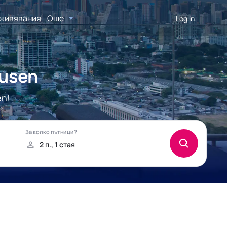
живявания
Още
Log in
ausen
en!