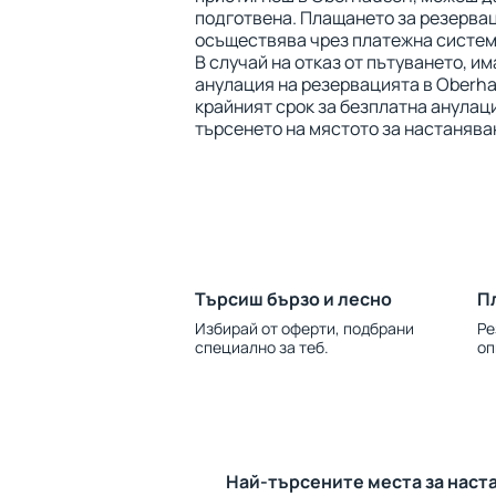
подготвена. Плащането за резервац
осъществява чрез платежна система
В случай на отказ от пътуването, и
анулация на резервацията в Oberha
крайният срок за безплатна анулац
търсенето на мястото за настанява
Търсиш бързо и лесно
П
Избирай от оферти, подбрани
Ре
специално за теб.
оп
Най-търсените места за наст