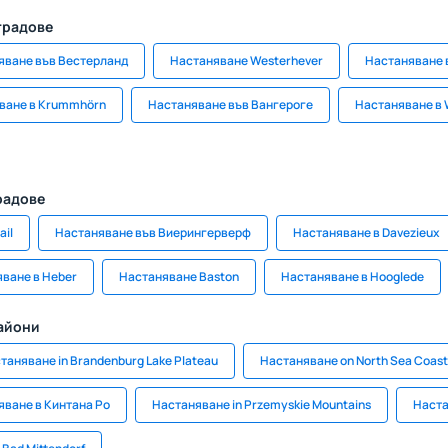
градове
яване във Вестерланд
Настаняване Westerhever
Настаняване 
ване в Krummhörn
Настаняване във Вангероге
Настаняване в 
радове
ail
Настаняване във Виерингерверф
Настаняване в Davezieux
ване в Heber
Настаняване Baston
Настаняване в Hooglede
райони
таняване in Brandenburg Lake Plateau
Настаняване on North Sea Coast
яване в Кинтана Ро
Настаняване in Przemyskie Mountains
Наста