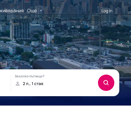
живявания
Още
Log in