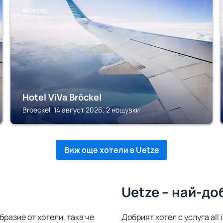
BROECKEL
Hotel ViVa Bröckel
Broeckel, 14 август 2026, 2 нощувки
Виж още хотели в Uetze
Uetze – най-до
бразие от хотели, така че
Добрият хотел с услуга all 