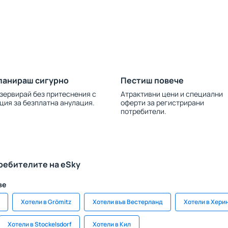
ланираш сигурно
Пестиш повече
зервирай без притеснения с
Атрактивни цени и специални
ция за безплатна анулация.
оферти за регистрирани
потребители.
ребителите на eSky
ве
Хотели в Grömitz
Хотели във Вестерланд
Хотели в Хери
Хотели в Stockelsdorf
Хотели в Кил