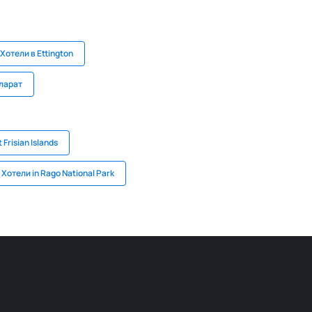
Хотели в Ettington
аларат
 Frisian Islands
Хотели in Rago National Park