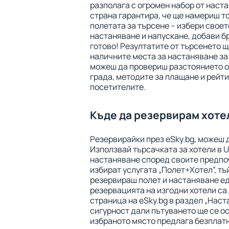
разполага с огромен набор от наста
страна гарантира, че ще намериш т
полетата за търсене – избери своет
настаняване и напускане, добави бр
готово! Резултатите от търсенето щ
наличните места за настаняване за
можеш да провериш разстоянието от
града, методите за плащане и рейти
посетителите.
Къде да резервирам хотел
Резервирайки през eSky.bg, можеш 
Използвай търсачката за хотели в U
настаняване според своите предпо
избират услугата „Полет+Хотел”, тъ
резервираш полет и настаняване е
резервацията на изгодни хотели са
страница на eSky.bg в раздел „Наст
сигурност дали пътуването ще се о
избраното място предлага безплат