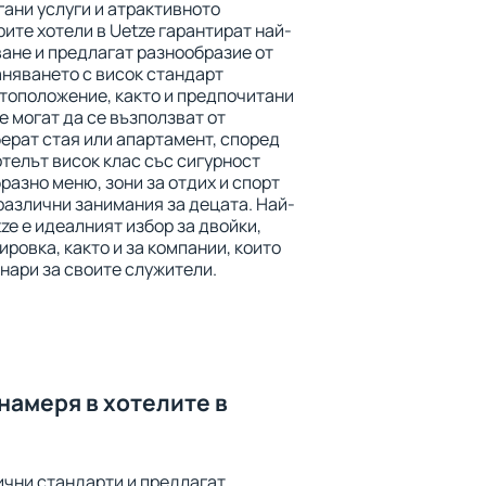
ани услуги и атрактивното
те хотели в Uetze гарантират най-
ане и предлагат разнообразие от
аняването с висок стандарт
тоположение, както и предпочитани
е могат да се възползват от
берат стая или апартамент, според
телът висок клас със сигурност
азно меню, зони за отдих и спорт
 различни занимания за децата. Най-
ze е идеалният избор за двойки,
ировка, както и за компании, които
нари за своите служители.
намеря в хотелите в
лични стандарти и предлагат