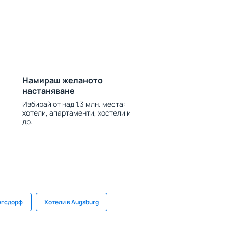
Намираш желаното
настаняване
Избирай от над 1.3 млн. места:
хотели, апартаменти, хостели и
др.
нгсдорф
Хотели в Augsburg