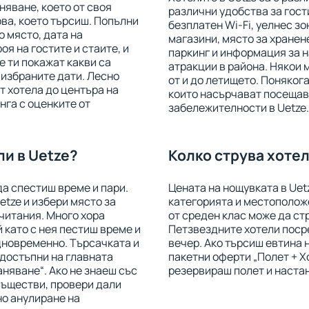
няване, което от своя
различни удобства за гост
ова, което търсиш. Попълни
безплатен Wi-Fi, уелнес зо
о място, дата на
магазини, място за хранене
оя на гостите и стаите, и
паркинг и информация за 
е ти покажат какви са
атракции в района. Някои 
 избраните дати. Лесно
от и до летището. Понякога
 хотела до центъра на
които насърчават посещав
нга с оценките от
забележителности в Uetze.
и в Uetze?
Колко струва хотел
да спестиш време и пари.
Цената на нощувката в Uet
etze и избери място за
категорията и местоположе
читания. Много хора
от среден клас може да стр
й като с нея пестиш време и
Петзвездните хотели посре
дновременно. Търсачката и
вечер. Ако търсиш евтина
 достъпни на главната
пакетни оферти „Полет + Х
аняване“. Ако не знаеш със
резервираш полет и настан
съществи, провери дали
но анулиране на