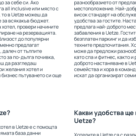
о за себе си. Ако
разнообразието от предлаг
 all inclusive или място с
местоположение. Най-добри
 то в Uetze можеш да
висок стандарт на обслужв
 за всякакъв бюджет.
удобства за гостите. Наст
 хотел, провери начините
предлага най-доброто мес
лиране на резервацията.
забавления в Uetze. Гостит
 близост до популярни
безплатен паркинг и да из
еменно предлагат
техните предпочитания. Хо
, далеч от тълпите
може да предложи разнообр
то за по-дълга почивка,
като спа и фитнес, както и
еш да разгледаш
доброто настаняване в Uet
ри желания хотел и
семейства и хора в команд
 бизнес пътуването си още
искат да организират семи
tze?
Какви удобства ще 
Uetze?
отел в Uetze е с помощта
олямата база данни
Хотелите в Uetze са с раз