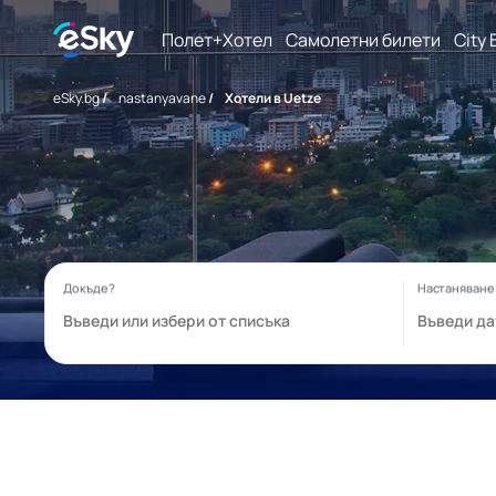
Полет+Хотел
Самолетни билети
City 
eSky.bg
/
nastanyavane
/
Хотели в Uetze