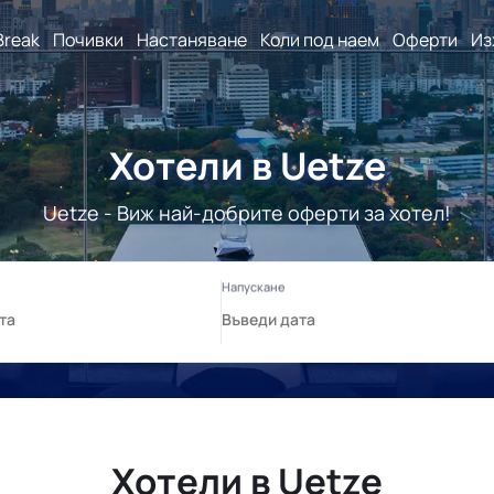
Break
Почивки
Настаняване
Коли под наем
Оферти
Из
Хотели в Uetze
Uetze - Виж най-добрите оферти за хотел!
Хотели в Uetze