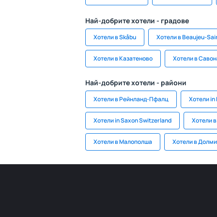
Най-добрите хотели - градове
Хотели в Skåbu
Хотели в Beaujeu-Sain
Хотели в Казатеново
Хотели в Савон
Най-добрите хотели - райони
Хотели в Рейнланд-Пфалц
Хотели in
Хотели in Saxon Switzerland
Хотели в
Хотели в Малополша
Хотели в Долми