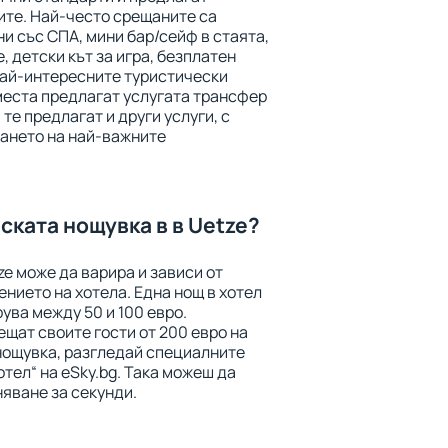
ите. Най-често срещаните са
ни със СПА, мини бар/сейф в стаята,
, детски кът за игра, безплатен
най-интересните туристически
места предлагат услугата трансфер
 те предлагат и други услуги, с
ането на най-важните
ската нощувка в в Uetze?
ze може да варира и зависи от
нието на хотела. Една нощ в хотел
ува между 50 и 100 евро.
щат своите гости от 200 евро на
 нощувка, разгледай специалните
отел“ на eSky.bg. Така можеш да
яване за секунди.