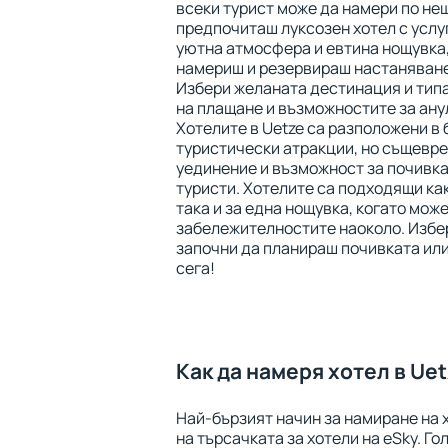
всеки турист може да намери по нещ
предпочиташ луксозен хотел с услуга
уютна атмосфера и евтина нощувка,
намериш и резервираш настаняване
Избери желаната дестинация и типа
на плащане и възможностите за ану
Хотелите в Uetze са разположени в
туристически атракции, но същевр
уединение и възможност за почивка
туристи. Хотелите са подходящи как
така и за една нощувка, когато мож
забележителностите наоколо. Избе
започни да планираш почивката или
сега!
Как да намеря хотел в Ue
Най-бързият начин за намиране на х
на търсачката за хотели на eSky. Г