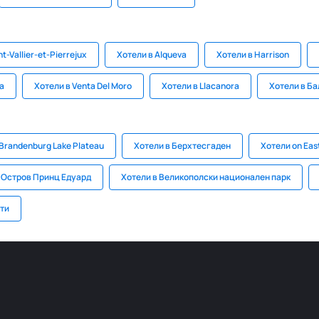
t-Vallier-et-Pierrejux
Хотели в Alqueva
Хотели в Harrison
а
Хотели в Venta Del Moro
Хотели в Llacanora
Хотели в Б
 Brandenburg Lake Plateau
Хотели в Берхтесгаден
Хотели on East
 Остров Принц Едуард
Хотели в Великополски национален парк
ти