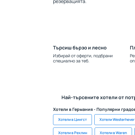
резервацията.
Търсиш бързо и лесно
П
Избирай от оферти, подбрани
Ре
специално за теб.
оп
Най-търсените хотели от пот
Хотели в Германия - Популярни градо
Хотели в Цингст
Хотели Westerhever
Хотели в Рехлин
Хотели в Waren