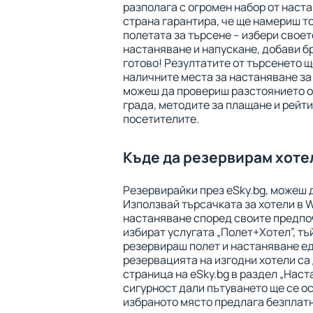
разполага с огромен набор от наста
страна гарантира, че ще намериш т
полетата за търсене – избери своет
настаняване и напускане, добави бр
готово! Резултатите от търсенето щ
наличните места за настаняване за
можеш да провериш разстоянието от
града, методите за плащане и рейти
посетителите.
Къде да резервирам хоте
Резервирайки през eSky.bg, можеш 
Използвай търсачката за хотели в 
настаняване според своите предпо
избират услугата „Полет+Хотел”, тъ
резервираш полет и настаняване е
резервацията на изгодни хотели са
страница на eSky.bg в раздел „Наст
сигурност дали пътуването ще се о
избраното място предлага безплат