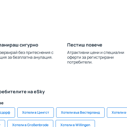
ланираш сигурно
Пестиш повече
зервирай без притеснения с
Атрактивни цени и специални
ция за безплатна анулация.
оферти за регистрирани
потребители.
ребителите на eSky
ве
гсдорф
Хотели в Цингст
Хотели във Вестерланд
Хотели в
w
Хотели в Großenbrode
Хотели в Willingen