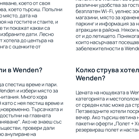
няване, което от своя
различни удобства за гост
ова, което търсиш. Попълни
безплатен Wi-Fi, уелнес зо
о място, дата на
магазини, място за хранене
оя на гостите и стаите, и
паркинг и информация за 
е ти покажат какви са
атракции в района. Някои 
 избраните дати. Лесно
от и до летището. Понякога
 хотела до центъра на
които насърчават посещав
нга с оценките от
забележителности в Wend
ли в Wenden?
Колко струва хотел
Wenden?
да спестиш време и пари.
Wenden и избери място за
Цената на нощувката в Wen
читания. Много хора
категорията и местоположе
й като с нея пестиш време и
от среден клас може да стр
дновременно. Търсачката и
Петзвездните хотели посре
 достъпни на главната
вечер. Ако търсиш евтина
аняване“. Ако не знаеш със
пакетни оферти „Полет + Х
съществи, провери дали
резервираш полет и настан
но анулиране на