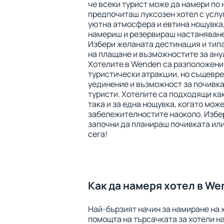
че всеки турист може да намери по 
предпочиташ луксозен хотел с услуга
уютна атмосфера и евтина нощувка
намериш и резервираш настаняване
Избери желаната дестинация и типа
на плащане и възможностите за ану
Хотелите в Wenden са разположени 
туристически атракции, но същевр
уединение и възможност за почивка
туристи. Хотелите са подходящи как
така и за една нощувка, когато мож
забележителностите наоколо. Избе
започни да планираш почивката или
сега!
Как да намеря хотел в W
Най-бързият начин за намиране на 
помощта на търсачката за хотели на