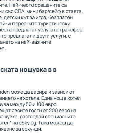
ите. Най-често срещаните са
ни със СПА, мини бар/сейф в стаята,
, детски кът за игра, безплатен
най-интересните туристически
места предлагат услугата трансфер
 те предлагат и други услуги, с
ането на най-важните
en.
ската нощувка в в
den може да варира и зависи от
нието на хотела. Една нощ в хотел
ува между 50 и 100 евро.
щат своите гости от 200 евро на
 нощувка, разгледай специалните
отел“ на eSky.bg. Така можеш да
яване за секунди.