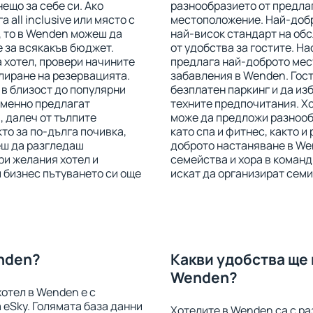
нещо за себе си. Ако
разнообразието от предлаг
 all inclusive или място с
местоположение. Най-добр
, то в Wenden можеш да
най-висок стандарт на об
 за всякакъв бюджет.
от удобства за гостите. Н
 хотел, провери начините
предлага най-доброто мес
лиране на резервацията.
забавления в Wenden. Гост
в близост до популярни
безплатен паркинг и да из
еменно предлагат
техните предпочитания. Хо
, далеч от тълпите
може да предложи разнообр
то за по-дълга почивка,
като спа и фитнес, както и
еш да разгледаш
доброто настаняване в Wen
ри желания хотел и
семейства и хора в команд
 бизнес пътуването си още
искат да организират семи
enden?
Какви удобства ще 
Wenden?
хотел в Wenden е с
 eSky. Голямата база данни
Хотелите в Wenden са с ра