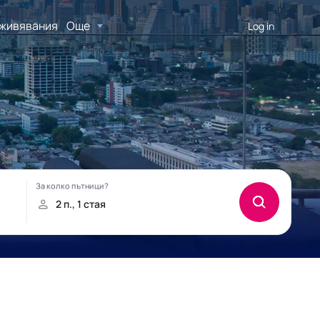
живявания
Още
Log in