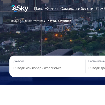
Полет+Хотел
Самолетни билети
City 
eSky.bg
/
nastanyavane
/
Хотели в Wenden