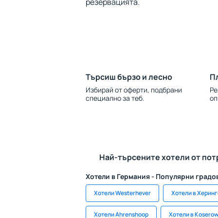
резервацията.
Търсиш бързо и лесно
П
Избирай от оферти, подбрани
Ре
специално за теб.
оп
Най-търсените хотели от пот
Хотели в Германия - Популярни градо
Хотели Westerhever
Хотели в Херин
Хотели Ahrenshoop
Хотели в Kosero