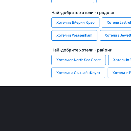
Най-добрите хотели - градове
Хотели в Бйерингбрьо
Хотели Jastre
Хотели в Weasenham
Хотели в Jewett
Най-добрите хотели - райони
Хотели on North Sea Coast
Хотели in 
Хотели на Съншайн Коуст
Хотели in 