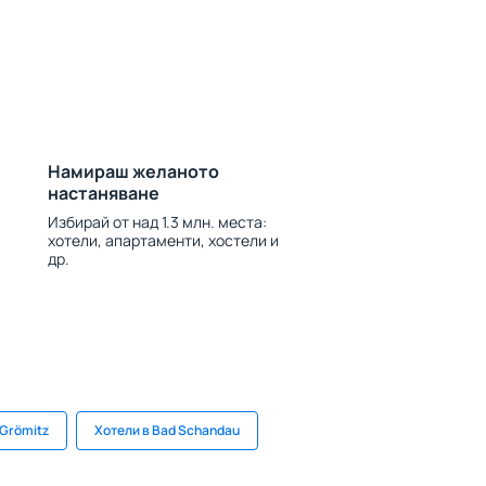
Намираш желаното
настаняване
Избирай от над 1.3 млн. места:
хотели, апартаменти, хостели и
др.
 Grömitz
Хотели в Bad Schandau