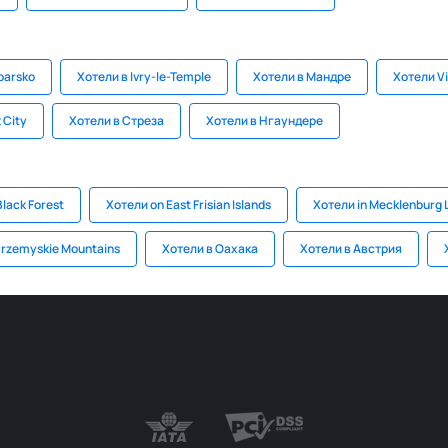
barsko
Хотели в Ivry-le-Temple
Хотели в Мандре
Хотели Vi
 City
Хотели в Стреза
Хотели в Нгаундере
Black Forest
Хотели on East Frisian Islands
Хотели in Mecklenburg 
Przemyskie Mountains
Хотели в Оахака
Хотели в Австрия