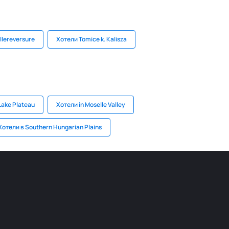
llereversure
Хотели Tomice k. Kalisza
Lake Plateau
Хотели in Moselle Valley
Хотели в Southern Hungarian Plains