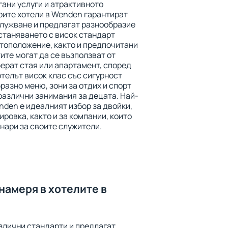
ани услуги и атрактивното
ите хотели в Wenden гарантират
служване и предлагат разнообразие
астаняването с висок стандарт
тоположение, както и предпочитани
ите могат да се възползват от
берат стая или апартамент, според
телът висок клас със сигурност
азно меню, зони за отдих и спорт
 различни занимания за децата. Най-
den е идеалният избор за двойки,
ировка, както и за компании, които
нари за своите служители.
намеря в хотелите в
злични стандарти и предлагат