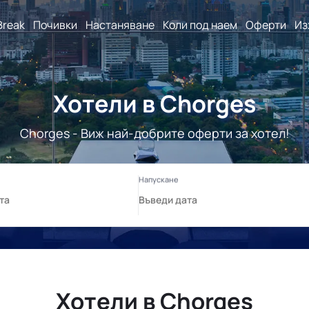
Break
Почивки
Настаняване
Коли под наем
Оферти
Из
Хотели в Chorges
Chorges - Виж най-добрите оферти за хотел!
Хотели в Chorges