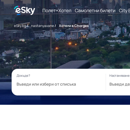
Полет+Хотел
Самолетни билети
City 
eSky.bg
/
nastanyavane
/
Хотели в Chorges