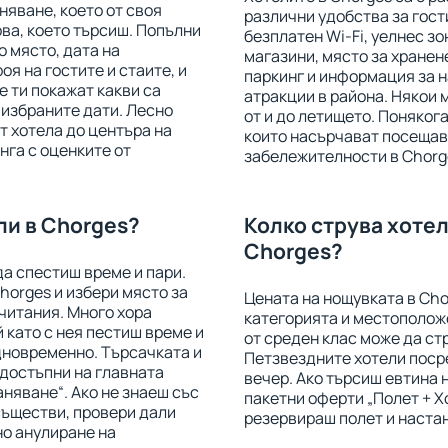
няване, което от своя
различни удобства за гост
ова, което търсиш. Попълни
безплатен Wi-Fi, уелнес зо
о място, дата на
магазини, място за хранене
оя на гостите и стаите, и
паркинг и информация за 
е ти покажат какви са
атракции в района. Някои 
 избраните дати. Лесно
от и до летището. Понякога
 хотела до центъра на
които насърчават посещав
нга с оценките от
забележителности в Chorg
ли в Chorges?
Колко струва хотел
Chorges?
да спестиш време и пари.
horges и избери място за
Цената на нощувката в Cho
читания. Много хора
категорията и местоположе
й като с нея пестиш време и
от среден клас може да стр
дновременно. Търсачката и
Петзвездните хотели посре
 достъпни на главната
вечер. Ако търсиш евтина
аняване“. Ако не знаеш със
пакетни оферти „Полет + Х
съществи, провери дали
резервираш полет и настан
но анулиране на