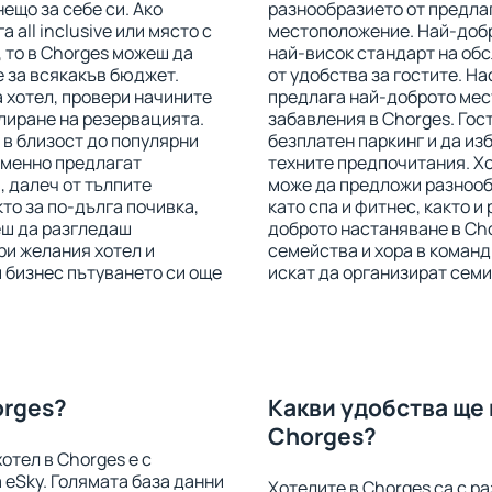
нещо за себе си. Ако
разнообразието от предлаг
 all inclusive или място с
местоположение. Най-добр
 то в Chorges можеш да
най-висок стандарт на об
 за всякакъв бюджет.
от удобства за гостите. Н
 хотел, провери начините
предлага най-доброто мес
лиране на резервацията.
забавления в Chorges. Гос
 в близост до популярни
безплатен паркинг и да из
еменно предлагат
техните предпочитания. Хо
, далеч от тълпите
може да предложи разнообр
то за по-дълга почивка,
като спа и фитнес, както и
еш да разгледаш
доброто настаняване в Cho
ри желания хотел и
семейства и хора в команд
 бизнес пътуването си още
искат да организират семи
orges?
Какви удобства ще 
Chorges?
отел в Chorges е с
 eSky. Голямата база данни
Хотелите в Chorges са с р