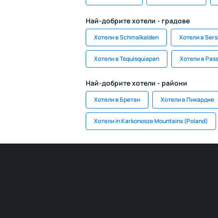
Най-добрите хотели - градове
Хотели в Schmalkalden
Хотели в Ser
Хотели в Tequisquiapan
Хотели в Pass
Най-добрите хотели - райони
Хотели в Бретан
Хотели в Пикардие
Хотели in Karkonosze Mountains (Poland)