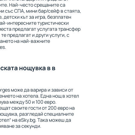
ите. Най-често срещаните са
ни със СПА, мини бар/сейф в стаята,
, детски кът за игра, безплатен
най-интересните туристически
места предлагат услугата трансфер
 те предлагат и други услуги, с
ането на най-важните
es.
ската нощувка в в
rges може да варира и зависи от
нието на хотела. Една нощ в хотел
ува между 50 и 100 евро.
щат своите гости от 200 евро на
 нощувка, разгледай специалните
отел“ на eSky.bg. Така можеш да
яване за секунди.