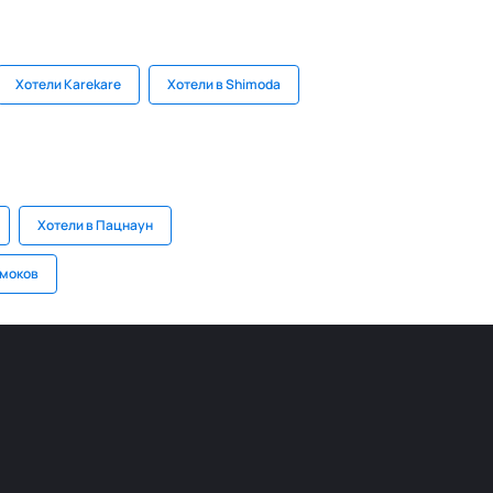
Хотели Karekare
Хотели в Shimoda
Хотели в Пацнаун
амоков