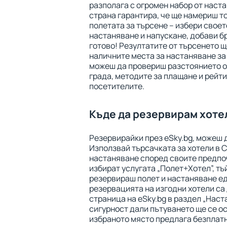
разполага с огромен набор от наста
страна гарантира, че ще намериш т
полетата за търсене – избери своет
настаняване и напускане, добави бр
готово! Резултатите от търсенето щ
наличните места за настаняване за
можеш да провериш разстоянието от
града, методите за плащане и рейти
посетителите.
Къде да резервирам хоте
Резервирайки през eSky.bg, можеш 
Използвай търсачката за хотели в C
настаняване според своите предпо
избират услугата „Полет+Хотел”, тъ
резервираш полет и настаняване е
резервацията на изгодни хотели са
страница на eSky.bg в раздел „Наст
сигурност дали пътуването ще се о
избраното място предлага безплат