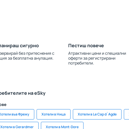
ланираш сигурно
Пестиш повече
зервирай без притеснения с
Атрактивни цени и специални
ция за безплатна анулация.
оферти за регистрирани
потребители.
ребителите на eSky
ове
Хотели във Фрежу
Хотели в Ница
Хотели в Le Cap d`Agde
Хотели в Gerardmer
Хотели в Mont-Dore