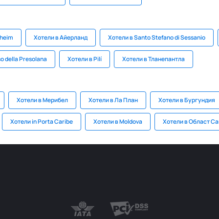
sheim
Хотели в Айерланд
Хотели в Santo Stefano di Sessanio
o della Presolana
Хотели в Pilí
Хотели в Тланепантла
Хотели в Мерибел
Хотели в Ла План
Хотели в Бургундия
Хотели in Porta Caribe
Хотели в Moldova
Хотели в Област С