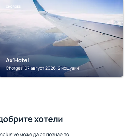
CHORGES
Ax'Hotel
Chorges, 07 август 2026, 2 нощувки
добрите хотели
inclusive може да се познае по