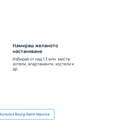
Намираш желаното
настаняване
Избирай от над 1.3 млн. места:
хотели, апартаменти, хостели и
др.
Хотели в Bourg-Saint-Maurice