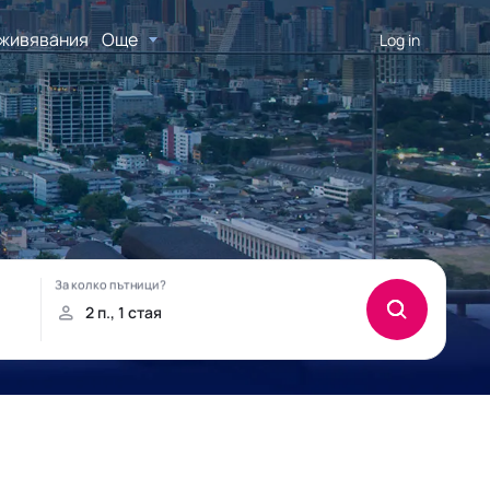
живявания
Още
Log in