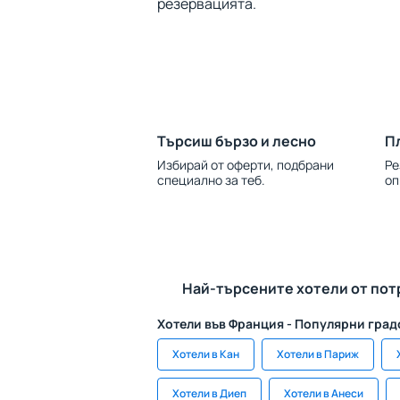
резервацията.
Търсиш бързо и лесно
П
Избирай от оферти, подбрани
Ре
специално за теб.
оп
Най-търсените хотели от пот
Хотели във Франция - Популярни град
Хотели в Кан
Хотели в Париж
Хотели в Диеп
Хотели в Анеси