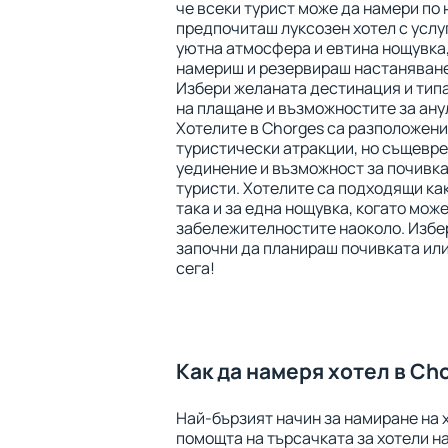
че всеки турист може да намери по 
предпочиташ луксозен хотел с услуга
уютна атмосфера и евтина нощувка,
намериш и резервираш настаняване
Избери желаната дестинация и типа
на плащане и възможностите за ану
Хотелите в Chorges са разположени
туристически атракции, но същевр
уединение и възможност за почивка
туристи. Хотелите са подходящи как
така и за една нощувка, когато мож
забележителностите наоколо. Избе
започни да планираш почивката или
сега!
Как да намеря хотел в Ch
Най-бързият начин за намиране на х
помощта на търсачката за хотели на