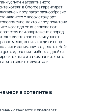
ани услуги и атрактивното
ите хотели в Chorges гарантират
служване и предлагат разнообразие
астаняването с висок стандарт
тоположение, както и предпочитани
тите могат да се възползват от
берат стая или апартамент, според
телът висок клас със сигурност
азно меню, зони за отдих и спорт
 различни занимания за децата. Най-
rges е идеалният избор за двойки,
ировка, както и за компании, които
нари за своите служители.
намеря в хотелите в
азлични стандарти и предлагат