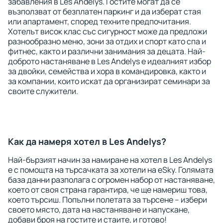
забавления в Les Andelys. Гостите могат да се
възползват от безплатен паркинг и да изберат стая
или апартамент, според техните предпочитания.
Хотелът висок клас със сигурност може да предложи
разнообразно меню, зони за отдих и спорт като спа и
фитнес, както и различни занимания за децата. Най-
доброто настаняване в Les Andelys е идеалният избор
за двойки, семейства и хора в командировка, както и
за компании, които искат да организират семинари за
своите служители.
Как да намеря хотел в Les Andelys?
Най-бързият начин за намиране на хотел в Les Andelys
е с помощта на търсачката за хотели на eSky. Голямата
база данни разполага с огромен набор от настаняване,
което от своя страна гарантира, че ще намериш това,
което търсиш. Попълни полетата за търсене – избери
своето място, дата на настаняване и напускане,
добави броя на гостите и стаите, и готово!