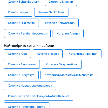
Хотели Sultan Bathery
Хотели в Skocjan
Хотели Loggos
Хотели Sankt Anna
Хотели в Friolzheim
Хотели в Schwarzach
Хотели в Penrhyndeudreath
Хотели в Алатри
Най-добрите хотели - райони
Хотели в Юра
Хотели в Лорен
Хотели във Франция
Хотели в Аквитания
Хотели в Лазурен бряг
Хотели в Чихуахуа
Хотели in Swietokrzyskie Mountains
Хотели в Черноморска ривиера
Хотели in Blyde River Canyon Nature Reserve
Хотели в Рейнланд-Пфалц