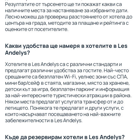
Резултатите от търсенето ще ти покажат какви са
наличните места за настаняване за избраните дати.
Лесно можеш да провериш разстоянието от хотела до
центъра на града, методите за плащане и рейтинга с
оценките от посетителите.
Какви удобства ще намеря в хотелите в Les
Andelys?
Хотелите в Les Andelys са с различни стандарти и
предлагат различни удобства за гостите. Най-често
срещаните са безплатен Wi-Fi, уелнес зони със СПА,
мини бар/сейф в стаята, магазини, място за хранене,
детски кът за игра, безплатен паркинг и информация
за най-интересните туристически атракции в района.
Някои места предлагат услугата трансфер от и до
летището. Понякога те предлагат и други услуги, с
които насърчават посещаването на най-важните
забележителности в Les Andelys.
Къде да резервирам хотели в Les Andelys?