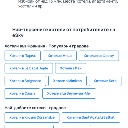
Избирай от над 1.3 млн. места: хотели, апартаменти,
хостели и др.
Най-търсените хотели от потребителите на
eSky
Хотели във Франция - Популярни градове
Хотели в Париж
Хотели в Ница
Хотели във Фрежу
Хотели в Le Cap d`Agde
Хотели в Кан
Хотели в Seignosse
Хотели в Mimizan
Хотели в Sete
Хотели в Cassis
Хотели в La Seyne-sur-Mer
Най-добрите хотели - градове
Хотели в Krosno Odrzańskie
Хотели в Sant'Agata Li Battiati