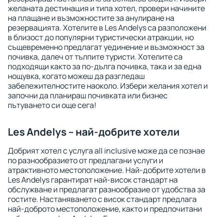
желаната дестинация и типа хотел, провери начините
на плащане и възможностите за анулиране на
резервацията. Хотелите в Les Andelys са разположени
в близост до популярни туристически атракции, но
същевременно предлагат уединение и възможност за
почивка, далеч от тълпите туристи. Хотелите са
подходящи както за по-дълга почивка, така и за една
нощувка, когато можеш да разгледаш
забележителностите наоколо. Избери желания хотел и
започни да планираш почивката или бизнес
пътуването си още сега!
Les Andelys – най-добрите хотели
Добрият хотел с услуга all inclusive може да се познае
по разнообразието от предлагани услуги и
атрактивното местоположение. Най-добрите хотели в
Les Andelys гарантират най-висок стандарт на
обслужване и предлагат разнообразие от удобства за
гостите. Настаняването с висок стандарт предлага
най-доброто местоположение, както и предпочитани