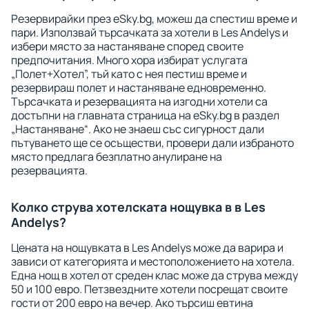
Резервирайки през eSky.bg, можеш да спестиш време и
пари. Използвай търсачката за хотели в Les Andelys и
избери място за настаняване според своите
предпочитания. Много хора избират услугата
„Полет+Хотел”, тъй като с нея пестиш време и
резервираш полет и настаняване едновременно.
Търсачката и резервацията на изгодни хотели са
достъпни на главната страница на eSky.bg в раздел
„Настаняване“. Ако не знаеш със сигурност дали
пътуването ще се осъществи, провери дали избраното
място предлага безплатно анулиране на
резервацията.
Колко струва хотелската нощувка в в Les
Andelys?
Цената на нощувката в Les Andelys може да варира и
зависи от категорията и местоположението на хотела.
Една нощ в хотел от среден клас може да струва между
50 и 100 евро. Петзвездните хотели посрещат своите
гости от 200 евро на вечер. Ако търсиш евтина