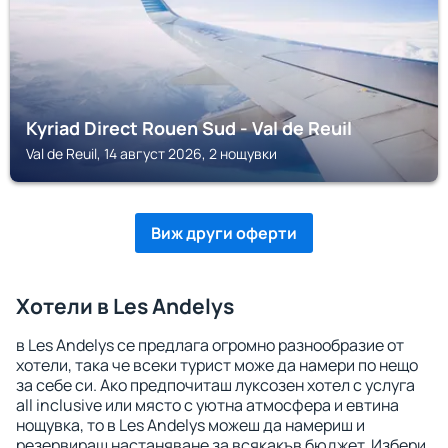
Kyriad Direct Rouen Sud - Val de Reuil
Val de Reuil, 14 август 2026, 2 нощувки
Виж други оферти
Хотели в Les Andelys
в Les Andelys се предлага огромно разнообразие от
хотели, така че всеки турист може да намери по нещо
за себе си. Ако предпочиташ луксозен хотел с услуга
all inclusive или място с уютна атмосфера и евтина
нощувка, то в Les Andelys можеш да намериш и
резервираш настаняване за всякакъв бюджет. Избери