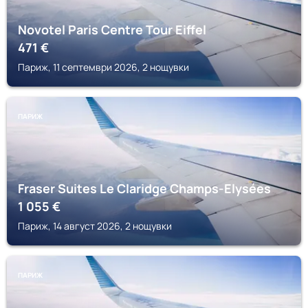
Novotel Paris Centre Tour Eiffel
471
€
Париж, 11 септември 2026, 2 нощувки
ПАРИЖ
Fraser Suites Le Claridge Champs-Elysées
1 055
€
Париж, 14 август 2026, 2 нощувки
ПАРИЖ