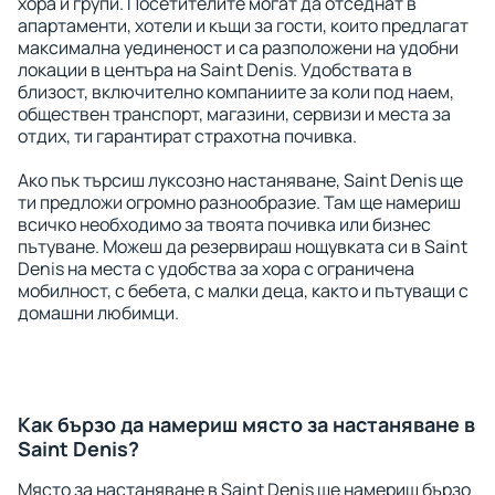
хора и групи. Посетителите могат да отседнат в
апартаменти, хотели и къщи за гости, които предлагат
максимална уединеност и са разположени на удобни
локации в центъра на Saint Denis. Удобствата в
близост, включително компаниите за коли под наем,
обществен транспорт, магазини, сервизи и места за
отдих, ти гарантират страхотна почивка.
Ако пък търсиш луксозно настаняване, Saint Denis ще
ти предложи огромно разнообразие. Там ще намериш
всичко необходимо за твоята почивка или бизнес
пътуване. Можеш да резервираш нощувката си в Saint
Denis на места с удобства за хора с ограничена
мобилност, с бебета, с малки деца, както и пътуващи с
домашни любимци.
Как бързо да намериш място за настаняване в
Saint Denis?
Място за настаняване в Saint Denis ще намериш бързо