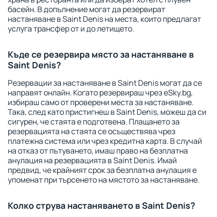
басейн. В допълнение могат да резервират
настаняване в Saint Denis на места, които предлагат
услуга трансфер от и до летището.
Къде се резервира място за настаняване в
Saint Denis?
Резервации за настаняване в Saint Denis могат да се
направят онлайн. Когато резервираш чрез eSky.bg,
избираш само от проверени места за настаняване.
Така, след като пристигнеш в Saint Denis, можеш да си
сигурен, че стаята е подготвена. Плащането за
резервацията на стаята се осъществява чрез
платежна система или чрез кредитна карта. В случай
на отказ от пътуването, имаш право на безплатна
анулация на резервацията в Saint Denis. Имай
предвид, че крайният срок за безплатна анулация е
упоменат при търсенето на мястото за настаняване.
Колко струва настаняването в Saint Denis?