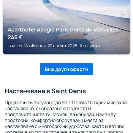
Aparthotel Adagio Paris Porte de Versailles
246
€
Issy-les-Moulineaux, 22 август 2026, 2 нощувки
Виж други оферти
Настаняване в Saint Denis
Предстои ти пътуване до Saint Denis? Открий място за
настаняване, съобразено с бюджета и
предпочитанията ти. Можеш да избираш измежду
просторни, комфортно оборудвани места за
настаняване с многобройни удобства, както и евтини
хостели, в които да отседнеш за няколко дни, докато