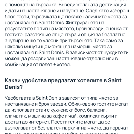
с помощта на търсачка. Въведи желаната дестинация
и дати на настаняване и напускане. След като избереш
броя гости, търсачката ще покаже наличните места за
настаняване в Saint Denis. Филтрирането на
резултатите по тип на мястото, брой звезди, оценка от
гостите, разстояние от центъра и опция за безплатно
анулиране ще те улесни при търсенето. Така само за
няколко минути ще можеш да намериш място за
настаняване в Saint Denis. В зависимост от нуждите ти
можеш да резервираш настаняване отделно или в
комбинация от полет + хотел.
Какви удобства предлагат хотелите в Saint
Denis?
Удобствата в Saint Denis зависят от типа място за
настаняване и броя звезди. Обикновено гостите могат
да използват стаи с кухненски бокс, балкони,
климатик, машина за кафе и чай, комплект кърпи и
достъп до интернет. Посетителите могат да се
възползват от безплатен паркинг на място, да поръчат
храна в ресторанта или да изберат хотел с плувен