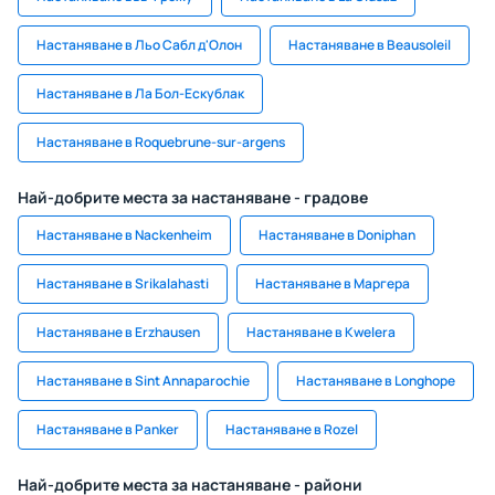
Настаняване в Льо Сабл д'Олон
Настаняване в Beausoleil
Настаняване в Ла Бол-Ескублак
Настаняване в Roquebrune-sur-argens
Най-добрите места за настаняване - градове
Настаняване в Nackenheim
Настаняване в Doniphan
Настаняване в Srikalahasti
Настаняване в Маргера
Настаняване в Erzhausen
Настаняване в Kwelera
Настаняване в Sint Annaparochie
Настаняване в Longhope
Настаняване в Panker
Настаняване в Rozel
Най-добрите места за настаняване - райони