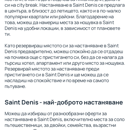
си на city break. Настаняване в Saint Denis се предлага
в центъра, в близост до летището, както и в по-малко
популярни квартали или райони. Благодарение на
това, можеш да намериш места за нощувка в Saint
Denis на удобни локации, в зависимост от плановете
ти.
Като резервираш мястото си за настаняване в Saint
Denis предварително, можеш спокойно да се отдадеш
на почивка още с пристигането си, без да се налага да
търсиш хотел, апартамент или друго място за нощувка.
Резервирай мястото за настаняване преди
пристигането си в Saint Denis и ще можеш да се
насладиш на спокойствие и по време на самото
пътуване.
Saint Denis - най-доброто настаняване
Можеш да избираш от разнообразни оферти за
настаняване в Saint Denis, включително места за соло
пътешественици, за двойки, семейства, възрастни