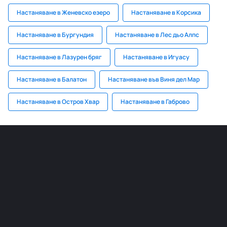
Настаняване в Женевско езеро
Настаняване в Корсика
Настаняване в Бургундия
Настаняване в Лес дьо Алпс
Настаняване в Лазурен бряг
Настаняване в Игуасу
Настаняване в Балатон
Настаняване във Виня дел Мар
Настаняване в Остров Хвар
Настаняване в Габрово