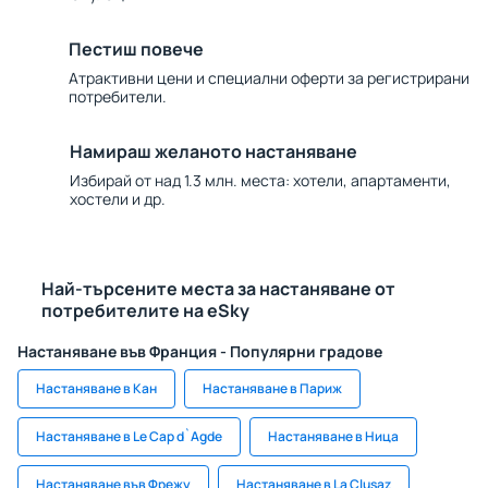
Пестиш повече
Атрактивни цени и специални оферти за регистрирани
потребители.
Намираш желаното настаняване
Избирай от над 1.3 млн. места: хотели, апартаменти,
хостели и др.
Най-търсените места за настаняване от
потребителите на eSky
Настаняване във Франция - Популярни градове
Настаняване в Кан
Настаняване в Париж
Настаняване в Le Cap d`Agde
Настаняване в Ница
Настаняване във Фрежу
Настаняване в La Clusaz