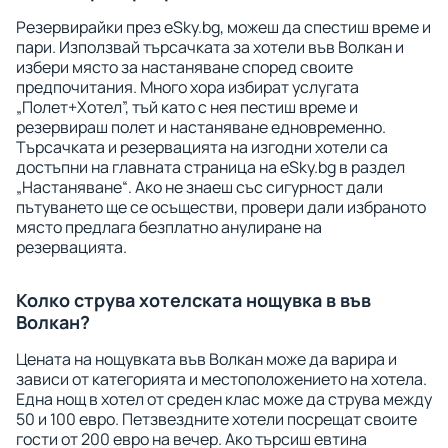
Резервирайки през eSky.bg, можеш да спестиш време и
пари. Използвай търсачката за хотели във Волкан и
избери място за настаняване според своите
предпочитания. Много хора избират услугата
„Полет+Хотел”, тъй като с нея пестиш време и
резервираш полет и настаняване едновременно.
Търсачката и резервацията на изгодни хотели са
достъпни на главната страница на eSky.bg в раздел
„Настаняване“. Ако не знаеш със сигурност дали
пътуването ще се осъществи, провери дали избраното
място предлага безплатно анулиране на
резервацията.
Колко струва хотелската нощувка в във
Волкан?
Цената на нощувката във Волкан може да варира и
зависи от категорията и местоположението на хотела.
Една нощ в хотел от среден клас може да струва между
50 и 100 евро. Петзвездните хотели посрещат своите
гости от 200 евро на вечер. Ако търсиш евтина