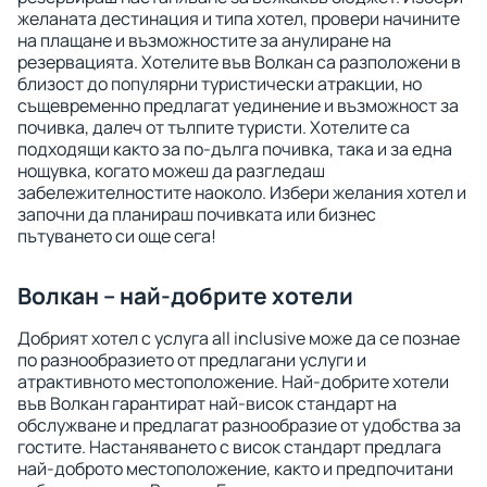
желаната дестинация и типа хотел, провери начините
на плащане и възможностите за анулиране на
резервацията. Хотелите във Волкан са разположени в
близост до популярни туристически атракции, но
същевременно предлагат уединение и възможност за
почивка, далеч от тълпите туристи. Хотелите са
подходящи както за по-дълга почивка, така и за една
нощувка, когато можеш да разгледаш
забележителностите наоколо. Избери желания хотел и
започни да планираш почивката или бизнес
пътуването си още сега!
Волкан – най-добрите хотели
Добрият хотел с услуга all inclusive може да се познае
по разнообразието от предлагани услуги и
атрактивното местоположение. Най-добрите хотели
във Волкан гарантират най-висок стандарт на
обслужване и предлагат разнообразие от удобства за
гостите. Настаняването с висок стандарт предлага
най-доброто местоположение, както и предпочитани