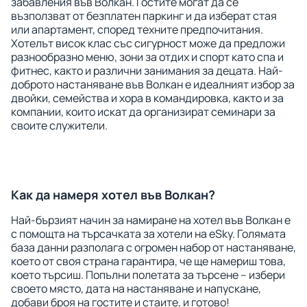
забавления във Волкан. Гостите могат да се
възползват от безплатен паркинг и да изберат стая
или апартамент, според техните предпочитания.
Хотелът висок клас със сигурност може да предложи
разнообразно меню, зони за отдих и спорт като спа и
фитнес, както и различни занимания за децата. Най-
доброто настаняване във Волкан е идеалният избор за
двойки, семейства и хора в командировка, както и за
компании, които искат да организират семинари за
своите служители.
Как да намеря хотел във Волкан?
Най-бързият начин за намиране на хотел във Волкан е
с помощта на търсачката за хотели на eSky. Голямата
база данни разполага с огромен набор от настаняване,
което от своя страна гарантира, че ще намериш това,
което търсиш. Попълни полетата за търсене – избери
своето място, дата на настаняване и напускане,
добави броя на гостите и стаите, и готово!