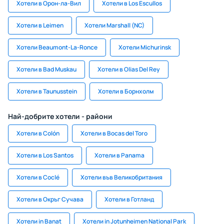
Хотели в Орон-ла-Вил
Хотели в Los Escullos
Хотели в Leimen
Хотели Marshall (NC)
Хотели Beaumont-La-Ronce
Хотели Michurinsk
Хотели в Bad Muskau
Хотели в Olias Del Rey
Хотели в Taunusstein
Хотели в Борнхолм
Най-добрите хотели - райони
Хотели в Colón
Хотели в Bocas del Toro
Хотели в Los Santos
Хотели в Panama
Хотели в Coclé
Хотели във Великобритания
Хотели в Окръг Сучава
Хотели в Готланд
Хотели in Banat
Хотели in Jotunheimen National Park