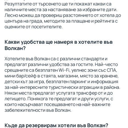
Резултатите от търсенето ще ти покажат какви са
наличните места за настаняване за избраните дати.
Лесно можеш да провериш разстоянието от хотела до
центъра на града, методите за плащане и рейтинга с
оценките от посетителите.
Какви удобства ще намеря в хотелите във
Волкан?
Хотелите във Волкан са с различни стандарти и
предлагат различни удобства за гостите. Най-често
срещаните са безплатен Wi-Fi, уелнес зони със СПА,
мини бар/сейф в стаята, магазини, място за хранене,
детски кът за игра, безплатен паркинг и информация
за най-интересните туристически атракции в района.
Някои места предлагат услугата трансфер от и до
летището. Понякога те предлагат и други услуги, с
които насърчават посещаването на най-важните
забележителности във Волкан.
Къде да резервирам хотели във Волкан?