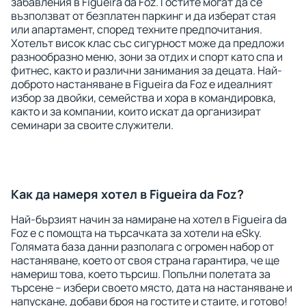
забавления в Figueira da Foz. Гостите могат да се
възползват от безплатен паркинг и да изберат стая
или апартамент, според техните предпочитания.
Хотелът висок клас със сигурност може да предложи
разнообразно меню, зони за отдих и спорт като спа и
фитнес, както и различни занимания за децата. Най-
доброто настаняване в Figueira da Foz е идеалният
избор за двойки, семейства и хора в командировка,
както и за компании, които искат да организират
семинари за своите служители.
Как да намеря хотел в Figueira da Foz?
Най-бързият начин за намиране на хотел в Figueira da
Foz е с помощта на търсачката за хотели на eSky.
Голямата база данни разполага с огромен набор от
настаняване, което от своя страна гарантира, че ще
намериш това, което търсиш. Попълни полетата за
търсене – избери своето място, дата на настаняване и
напускане, добави броя на гостите и стаите, и готово!