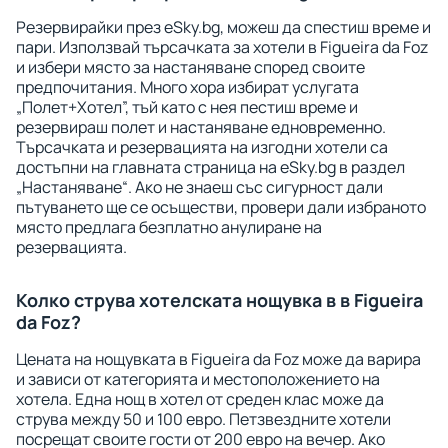
Резервирайки през eSky.bg, можеш да спестиш време и
пари. Използвай търсачката за хотели в Figueira da Foz
и избери място за настаняване според своите
предпочитания. Много хора избират услугата
„Полет+Хотел”, тъй като с нея пестиш време и
резервираш полет и настаняване едновременно.
Търсачката и резервацията на изгодни хотели са
достъпни на главната страница на eSky.bg в раздел
„Настаняване“. Ако не знаеш със сигурност дали
пътуването ще се осъществи, провери дали избраното
място предлага безплатно анулиране на
резервацията.
Колко струва хотелската нощувка в в Figueira
da Foz?
Цената на нощувката в Figueira da Foz може да варира
и зависи от категорията и местоположението на
хотела. Една нощ в хотел от среден клас може да
струва между 50 и 100 евро. Петзвездните хотели
посрещат своите гости от 200 евро на вечер. Ако