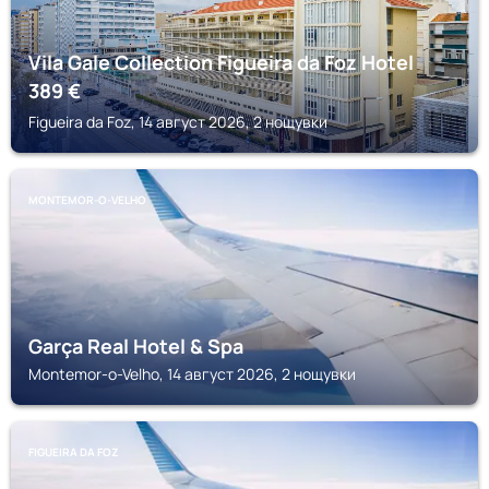
Vila Gale Collection Figueira da Foz Hotel
389
€
Figueira da Foz, 14 август 2026, 2 нощувки
MONTEMOR-O-VELHO
Garça Real Hotel & Spa
Montemor-o-Velho, 14 август 2026, 2 нощувки
FIGUEIRA DA FOZ