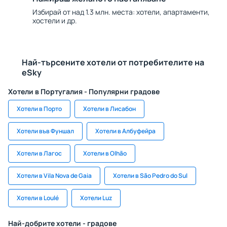
Избирай от над 1.3 млн. места: хотели, апартаменти,
хостели и др.
Най-търсените хотели от потребителите на
eSky
Хотели в Португалия - Популярни градове
Хотели в Порто
Хотели в Лисабон
Хотели във Фуншал
Хотели в Албуфейра
Хотели в Лагос
Хотели в Olhão
Хотели в Vila Nova de Gaia
Хотели в São Pedro do Sul
Хотели в Loulé
Хотели Luz
Най-добрите хотели - градове