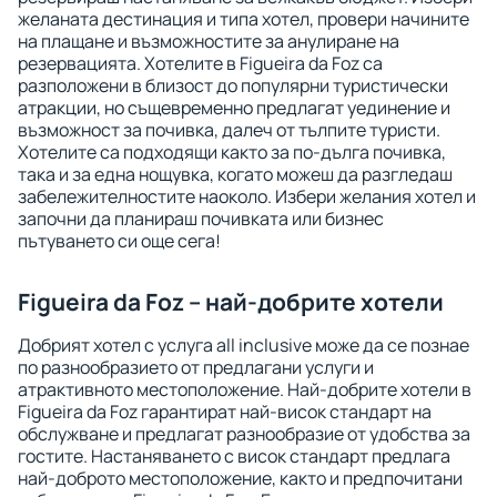
желаната дестинация и типа хотел, провери начините
на плащане и възможностите за анулиране на
резервацията. Хотелите в Figueira da Foz са
разположени в близост до популярни туристически
атракции, но същевременно предлагат уединение и
възможност за почивка, далеч от тълпите туристи.
Хотелите са подходящи както за по-дълга почивка,
така и за една нощувка, когато можеш да разгледаш
забележителностите наоколо. Избери желания хотел и
започни да планираш почивката или бизнес
пътуването си още сега!
Figueira da Foz – най-добрите хотели
Добрият хотел с услуга all inclusive може да се познае
по разнообразието от предлагани услуги и
атрактивното местоположение. Най-добрите хотели в
Figueira da Foz гарантират най-висок стандарт на
обслужване и предлагат разнообразие от удобства за
гостите. Настаняването с висок стандарт предлага
най-доброто местоположение, както и предпочитани