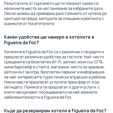
Резултатите от търсенето ще ти покажат какви са
наличните места за настаняване за избраните дати.
Лесно можеш да провериш разстоянието от хотела до
центъра на града, методите за плащане и рейтинга с
оценките от посетителите.
Какви удобства ще намеря в хотелите в
Figueira da Foz?
Хотелите в Figueira da Foz са с различни стандарти и
предлагат различни удобства за гостите. Най-често
срещаните са безплатен Wi-Fi, уелнес зони със СПА,
мини бар/сейф в стаята, магазини, място за хранене,
детски кът за игра, безплатен паркинг и информация
за най-интересните туристически атракции в района.
Някои места предлагат услугата трансфер от и до
летището. Понякога те предлагат и други услуги, с
които насърчават посещаването на най-важните
забележителности в Figueira da Foz.
Къде да резервирам хотели в Figueira da Foz?