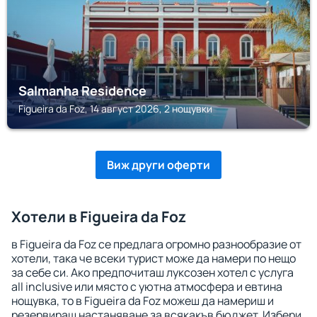
Salmanha Residence
Figueira da Foz, 14 август 2026, 2 нощувки
Виж други оферти
Хотели в Figueira da Foz
в Figueira da Foz се предлага огромно разнообразие от
хотели, така че всеки турист може да намери по нещо
за себе си. Ако предпочиташ луксозен хотел с услуга
all inclusive или място с уютна атмосфера и евтина
нощувка, то в Figueira da Foz можеш да намериш и
резервираш настаняване за всякакъв бюджет. Избери