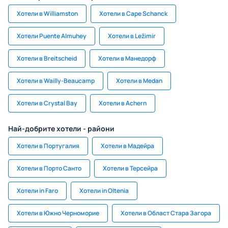
Хотели в Williamston
Хотели в Cape Schanck
Хотели Puente Almuhey
Хотели в Ležimir
Хотели в Breitscheid
Хотели в Манедорф
Хотели в Wailly-Beaucamp
Хотели в Medan
Хотели в Crystal Bay
Хотели в Achern
Най-добрите хотели - райони
Хотели в Португалия
Хотели в Мадейра
Хотели в Порто Санто
Хотели в Терсейра
Хотели in Faro
Хотели in Oltenia
Хотели в Южно Черноморие
Хотели в Област Стара Загора