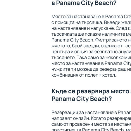
в Panama City Beach?
Място за настаняване в Panama Cit
с помощта на търсачка. Въведи жел
на настаняване и напускане. След к
търсачката ще покаже наличните ме
Panama City Beach. Филтрирането на
мястото, брой звезди, оценка от го
центъра и опция за безплатно анули
търсенето. Така само за няколко м
място за настаняване в Panama City
нуждите ти можеш да резервираш н
комбинация от полет + хотел.
Къде се резервира място 
Panama City Beach?
Резервации за настаняване в Panam
направят онлайн. Когато резервира
само от проверени места за настаня
пристигнеш в Panama City Beach, мо