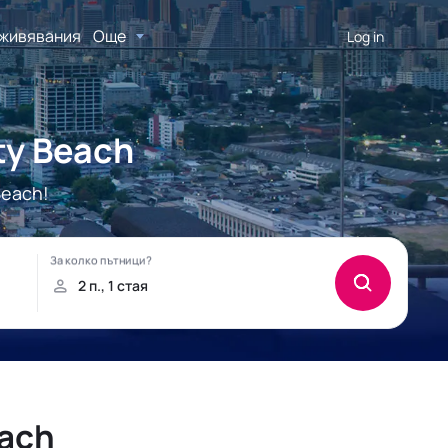
живявания
Още
Log in
ty Beach
Beach!
each