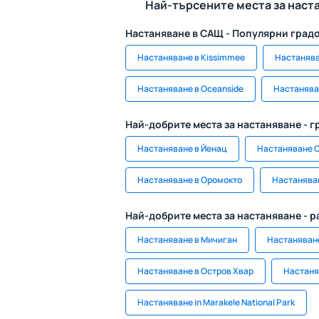
Най-търсените места за наст
Настаняване в САЩ - Популярни град
Настаняване в Kissimmee
Настанява
Настаняване в Oceanside
Настанява
Най-добрите места за настаняване - г
Настаняване в Йенац
Настаняване 
Настаняване в Оромокто
Настаняване
Най-добрите места за настаняване - 
Настаняване в Мичиган
Настаняване 
Настаняване в Остров Хвар
Настаня
Настаняване in Marakele National Park