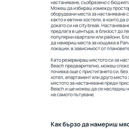
настаняване, съобразено с бюджета
Можеш да избираш измежду просто
оборудвани места за настаняване с
както и евтини хостели, в които да 
докато си на city break. Настаняван
предлага в центъра, в близост до ле
популярни квартали или райони. Бл
да намериш места за нощувка в Pan
локации, в зависимост от плановете
Като резервираш мястото си за нас
Beach предварително, можеш споко
почивка още с пристигането си, без
хотел, апартамент или друго място
мястото за настаняване преди прис
Beach и ще можеш да се насладиш н
на самото пътуване.
Как бързо да намериш мя