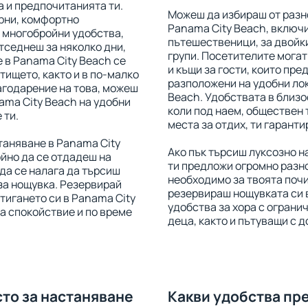
 и предпочитанията ти.
Можеш да избираш от разн
рни, комфортно
Panama City Beach, включи
 многобройни удобства,
пътешественици, за двойки
отседнеш за няколко дни,
групи. Посетителите могат
е в Panama City Beach се
и къщи за гости, които пр
тището, както и в по-малко
разположени на удобни лок
агодарение на това, можеш
Beach. Удобствата в близо
ama City Beach на удобни
коли под наем, обществен 
 ти.
места за отдих, ти гаранти
таняване в Panama City
Ако пък търсиш луксозно н
йно да се отдадеш на
ти предложи огромно разн
 да се налага да търсиш
необходимо за твоята поч
 за нощувка. Резервирай
резервираш нощувката си в
тигането си в Panama City
удобства за хора с огранич
а спокойствие и по време
деца, както и пътуващи с
сто за настаняване
Какви удобства пр