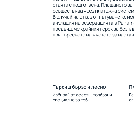
стаята е подготвена. Плащането за
осъществява чрез платежна система
В случай на отказ от пътуването, и
анулация на резервацията в Panama
предвид, че крайният срок за безп
при търсенето на мястото за наста
Търсиш бързо и лесно
П
Избирай от оферти, подбрани
Ре
специално за теб.
оп