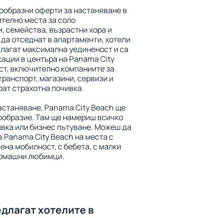
ообразни оферти за настаняване в
телно места за соло
, семейства, възрастни хора и
 да отседнат в апартаменти, хотели
едлагат максимална уединеност и са
ации в центъра на Panama City
ст, включително компаниите за
транспорт, магазини, сервизи и
рат страхотна почивка.
астаняване, Panama City Beach ще
ообразие. Там ще намериш всичко
ивка или бизнес пътуване. Можеш да
 Panama City Beach на места с
ена мобилност, с бебета, с малки
 домашни любимци.
едлагат хотелите в