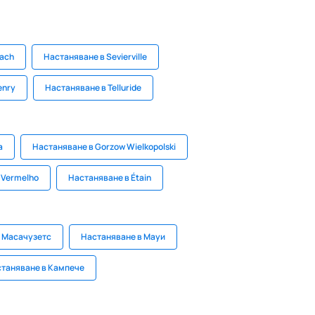
each
Настаняване в Sevierville
enry
Настаняване в Telluride
a
Настаняване в Gorzow Wielkopolski
o Vermelho
Настаняване в Étain
 Масачузетс
Настаняване в Мауи
таняване в Кампече