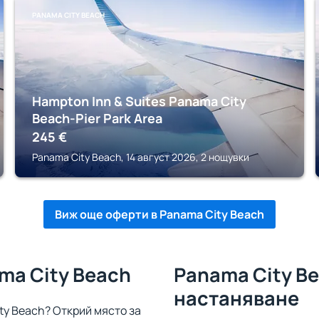
PANAMA CITY BEACH
Hampton Inn & Suites Panama City
Beach-Pier Park Area
245
€
Panama City Beach, 14 август 2026, 2 нощувки
Виж още оферти в Panama City Beach
ma City Beach
Panama City Be
настаняване
ty Beach? Открий място за