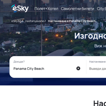
Полет+Хотел
Самолетни билети
City 
eSky.bg
/
nastanyavane
/
Настаняване в Panama City Beach
Изгодно
Виж н
Нас