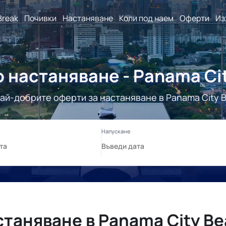
Break
Почивки
Настаняване
Коли под наем
Оферти
Из
 настаняване - Panama Ci
ай-добрите оферти за настаняване в Panama City 
таняване в Panama City B