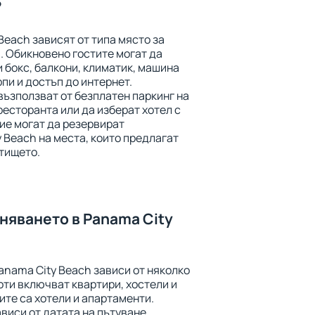
?
Beach зависят от типа място за
. Обикновено гостите могат да
и бокс, балкони, климатик, машина
рпи и достъп до интернет.
възползват от безплатен паркинг на
ресторанта или да изберат хотел с
ие могат да резервират
 Beach на места, които предлагат
етището.
няването в Panama City
anama City Beach зависи от няколко
ти включват квартири, хостели и
ите са хотели и апартаменти.
виси от датата на пътуване,