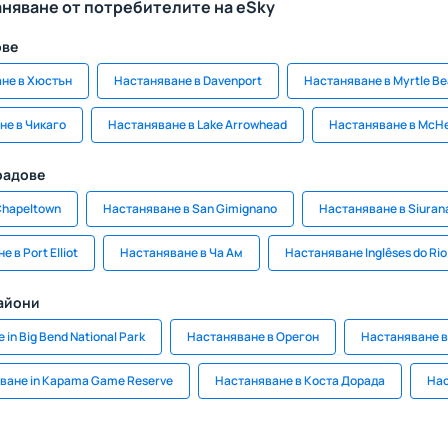
аняване от потребителите на eSky
ове
не в Хюстън
Настаняване в Davenport
Настаняване в Myrtle B
не в Чикаго
Настаняване в Lake Arrowhead
Настаняване в McH
радове
Chapeltown
Настаняване в San Gimignano
Настаняване в Siuran
 в Port Elliot
Настаняване в Ча Ам
Настаняване Inglêses do Ri
райони
in Big Bend National Park
Настаняване в Орегон
Настаняване в
ване in Kapama Game Reserve
Настаняване в Коста Дорада
Нас