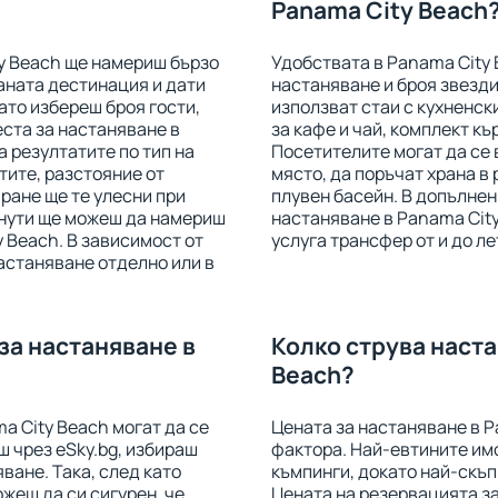
Panama City Beach
y Beach ще намериш бързо
Удобствата в Panama City 
аната дестинация и дати
настаняване и броя звезди
ато избереш броя гости,
използват стаи с кухненск
ста за настаняване в
за кафе и чай, комплект къ
 резултатите по тип на
Посетителите могат да се 
стите, разстояние от
място, да поръчат храна в 
ране ще те улесни при
плувен басейн. В допълнен
инути ще можеш да намериш
настаняване в Panama City
 Beach. В зависимост от
услуга трансфер от и до л
астаняване отделно или в
за настаняване в
Колко струва наста
Beach?
a City Beach могат да се
Цената за настаняване в P
ш чрез eSky.bg, избираш
фактора. Най-евтините имо
ване. Така, след като
къмпинги, докато най-скъп
жеш да си сигурен, че
Цената на резервацията за