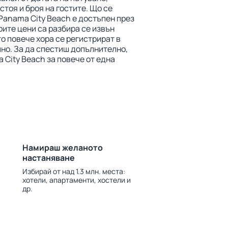
тоя и броя на гостите. Що се
Panama City Beach е достъпен през
рите цени са разбира се извън
о повече хора се регистрират в
ино. За да спестиш допълнително,
 City Beach за повече от една
Намираш желаното
настаняване
Избирай от над 1.3 млн. места:
хотели, апартаменти, хостели и
др.