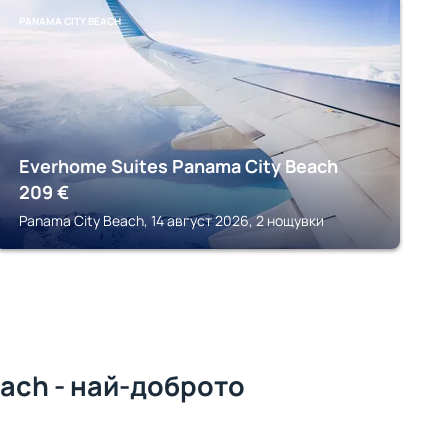
PANAMA CITY BEACH
Everhome Suites Panama City Beach
209
€
Panama City Beach, 14 август 2026, 2 нощувки
ach - най-доброто