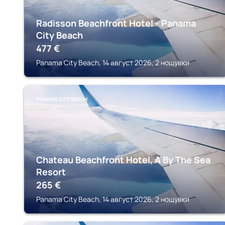
Radisson Beachfront Hotel - Panama
City Beach
477
€
Panama City Beach, 14 август 2026, 2 нощувки
PANAMA CITY BEACH
Chateau Beachfront Hotel, A By The Sea
Resort
265
€
Panama City Beach, 14 август 2026, 2 нощувки