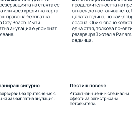
 резервацията на стаята се
продължителността на прес
 или чрез кредитна карта.
отнася до настаняването, 
маш право на безплатна
цялата година, но най-доб
 City Beach. Имай
сезона. Обикновено колкот
латна анулация е упоменат
една стая, толкова по-евт
няване.
резервирай хотел в Panama
седмица.
ланираш сигурно
Пестиш повече
зервирай без притеснения с
Атрактивни цени и специални
ция за безплатна анулация.
оферти за регистрирани
потребители.