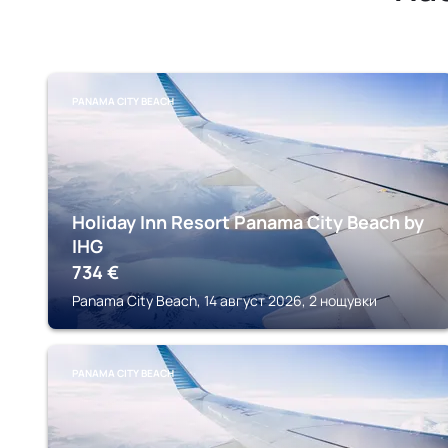
PANAMA CITY BEACH
Holiday Inn Resort Panama City Beach by
IHG
734
€
Panama City Beach, 14 август 2026, 2 нощувки
PANAMA CITY BEACH