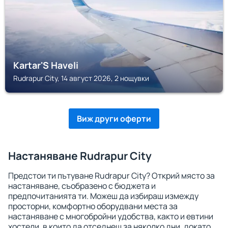
Kartar'S Haveli
Rudrapur City, 14 август 2026, 2 нощувки
Виж други оферти
Настаняване Rudrapur City
Предстои ти пътуване Rudrapur City? Открий място за
настаняване, съобразено с бюджета и
предпочитанията ти. Можеш да избираш измежду
просторни, комфортно оборудвани места за
настаняване с многобройни удобства, както и евтини
хостели, в които да отседнеш за няколко дни, докато