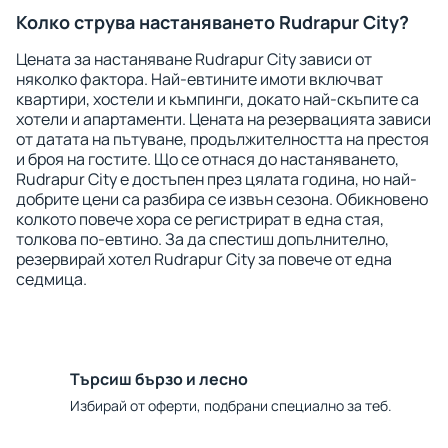
Колко струва настаняването Rudrapur City?
Цената за настаняване Rudrapur City зависи от
няколко фактора. Най-евтините имоти включват
квартири, хостели и къмпинги, докато най-скъпите са
хотели и апартаменти. Цената на резервацията зависи
от датата на пътуване, продължителността на престоя
и броя на гостите. Що се отнася до настаняването,
Rudrapur City е достъпен през цялата година, но най-
добрите цени са разбира се извън сезона. Обикновено
колкото повече хора се регистрират в една стая,
толкова по-евтино. За да спестиш допълнително,
резервирай хотел Rudrapur City за повече от една
седмица.
Търсиш бързо и лесно
Избирай от оферти, подбрани специално за теб.