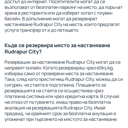
достъп до интернет. Посетителите могат да се
възползват от безплатен паркинг на място, да поръчат
храна в ресторанта или да изберат хотел с плувен
басейн. В допълнение могат да резервират
настаняване Rudrapur City на места, които предлагат
услуга трансфер от и до летището.
Къде се резервира място за настаняване
Rudrapur City?
Резервации за настаняване Rudrapur City могат да се
направят онлайн. Когато резервираш чрез eSky.bg,
избираш само от проверени места за настаняване.
Така, след като пристигнеш Rudrapur City, можеш да си
сигурен, че стаята е подготвена. Плащането за
резервацията на стаята се осъществява чрез
платежна система или чрез кредитна карта. В случай
на отказ от пътуването, имаш право на безплатна
анулация на резервацията Rudrapur City. Имай
предвид, че крайният срок за безплатна анулация е
упоменат при търсенето на мястото за настаняване.