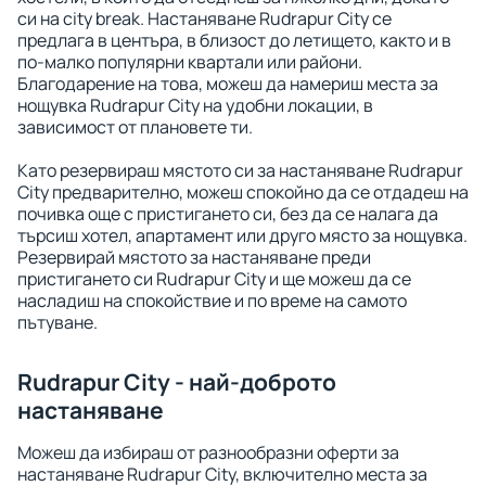
си на city break. Настаняване Rudrapur City се
предлага в центъра, в близост до летището, както и в
по-малко популярни квартали или райони.
Благодарение на това, можеш да намериш места за
нощувка Rudrapur City на удобни локации, в
зависимост от плановете ти.
Като резервираш мястото си за настаняване Rudrapur
City предварително, можеш спокойно да се отдадеш на
почивка още с пристигането си, без да се налага да
търсиш хотел, апартамент или друго място за нощувка.
Резервирай мястото за настаняване преди
пристигането си Rudrapur City и ще можеш да се
насладиш на спокойствие и по време на самото
пътуване.
Rudrapur City - най-доброто
настаняване
Можеш да избираш от разнообразни оферти за
настаняване Rudrapur City, включително места за