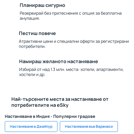
Планираш сигурно
Резервирай без притеснения с опция за безплатна
анулация.
Пестиш повече
Атрактивни цени и специални оферти за регистрирани
потребители.
Намираш желаното настаняване
Избирай от над 1.3 млн. места: хотели, апартаменти,
хостели и др.
Най-търсените места за настаняване от
потребителите на eSky
Настаняване в Индия - Популярни градове
Настаняване в Джайпур
Настаняване във Варанаси