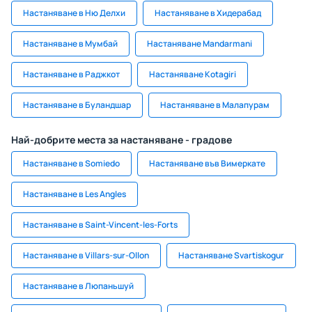
Настаняване в Ню Делхи
Настаняване в Хидерабад
Настаняване в Мумбай
Настаняване Mandarmani
Настаняване в Раджкот
Настаняване Kotagiri
Настаняване в Буландшар
Настаняване в Малапурам
Най-добрите места за настаняване - градове
Настаняване в Somiedo
Настаняване във Вимеркате
Настаняване в Les Angles
Настаняване в Saint-Vincent-les-Forts
Настаняване в Villars-sur-Ollon
Настаняване Svartiskogur
Настаняване в Люпаньшуй