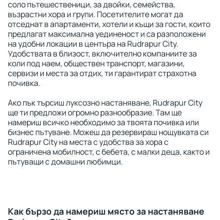
соло пътешественици, за двойки, семейства,
възрастни хора и групи. Посетителите могат да
отседнат в апартаменти, хотели и къщи за гости, които
предлагат максимална уединеност и са разположени
на удобни локации в центъра на Rudrapur City.
Удобствата в близост, включително компаниите за
коли под наем, обществен транспорт, магазини,
сервизи и места за отдих, ти гарантират страхотна
почивка.
Ако пък търсиш луксозно настаняване, Rudrapur City
ще ти предложи огромно разнообразие. Там ще
намериш всичко необходимо за твоята почивка или
бизнес пътуване. Можеш да резервираш нощувката си
Rudrapur City на места с удобства за хора с
ограничена мобилност, с бебета, с малки деца, както и
пътуващи с домашни любимци.
Как бързо да намериш място за настаняване