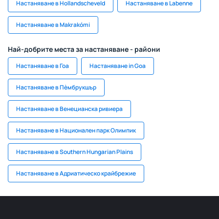
Настаняване в Hollandscheveld
Настаняване в Labenne
Настаняване в Makrakómi
Най-добрите места за настаняване - райони
Настаняване в Гоа
Настаняване in Goa
Настаняване в Пѐмбрукшър
Настаняване в Венецианска ривиера
Настаняване в Национален парк Олимпик
Настаняване в Southern Hungarian Plains
Настаняване в Адриатическо крайбрежие