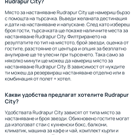
Rudrapur City?
Място за настаняване Rudrapur City ще намериш бързо
с помощта на търсачка. Въведи желаната дестинация
и дати на настаняване и напускане. След като избереш
броя гости, търсачката ще покаже наличните места за
настаняване Rudrapur City. Филтрирането на
резултатите по тип на мястото, брой звезди, оценка от
гостите, разстояние от центъра и опция за безплатно
анулиране ще те улесни при търсенето. Така само за
няколко минути ще можеш да намериш място за
настаняване Rudrapur City. В зависимост от нуждите
ти можеш да резервираш настаняване отделно или в
комбинация от полет + хотел.
Какви удобства предлагат хотелите Rudrapur
City?
Удобствата Rudrapur City зависят от типа място за
настаняване и броя звезди. Обикновено гостите могат
да използват стаи с кухненски бокс, балкони,
климатик, машина за кафе и чай, комплект кърпи и