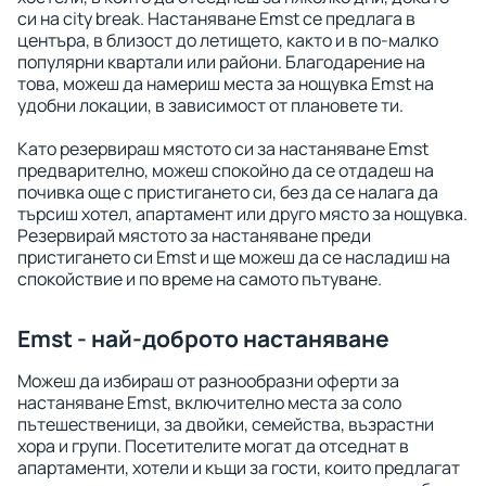
си на city break. Настаняване Emst се предлага в
центъра, в близост до летището, както и в по-малко
популярни квартали или райони. Благодарение на
това, можеш да намериш места за нощувка Emst на
удобни локации, в зависимост от плановете ти.
Като резервираш мястото си за настаняване Emst
предварително, можеш спокойно да се отдадеш на
почивка още с пристигането си, без да се налага да
търсиш хотел, апартамент или друго място за нощувка.
Резервирай мястото за настаняване преди
пристигането си Emst и ще можеш да се насладиш на
спокойствие и по време на самото пътуване.
Emst - най-доброто настаняване
Можеш да избираш от разнообразни оферти за
настаняване Emst, включително места за соло
пътешественици, за двойки, семейства, възрастни
хора и групи. Посетителите могат да отседнат в
апартаменти, хотели и къщи за гости, които предлагат