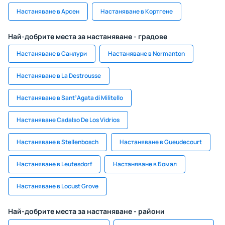
Настаняване в Арсен
Настаняване в Кортгене
Най-добрите места за настаняване - градове
Настаняване в Санлури
Настаняване в Normanton
Настаняване в La Destrousse
Настаняване в SantʼAgata di Militello
Настаняване Cadalso De Los Vidrios
Настаняване в Stellenbosch
Настаняване в Gueudecourt
Настаняване в Leutesdorf
Настаняване в Бомал
Настаняване в Locust Grove
Най-добрите места за настаняване - райони