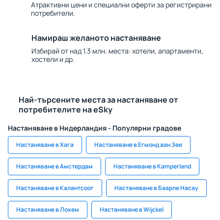
Атрактивни цени и специални оферти за регистрирани
потребители.
Намираш желаното настаняване
Избирай от над 1.3 млн. места: хотели, апартаменти,
хостели и др.
Най-търсените места за настаняване от
потребителите на eSky
Настаняване в Нидерландия - Популярни градове
Настаняване в Хага
Настаняване в Егмонд аан Зее
Настаняване в Амстердам
Настаняване в Kamperland
Настаняване в Калантсоог
Настаняване в Баарле Насау
Настаняване в Лохем
Настаняване в Wijckel