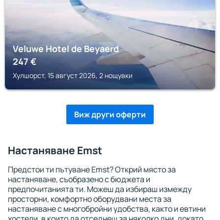
Veluwe Hotel de Beyaerd
247
€
Хулшорст, 15 август 2026, 2 нощувки
Виж други оферти
Настаняване Emst
Предстои ти пътуване Emst? Открий място за
настаняване, съобразено с бюджета и
предпочитанията ти. Можеш да избираш измежду
просторни, комфортно оборудвани места за
настаняване с многобройни удобства, както и евтини
хостели, в които да отседнеш за няколко дни, докато