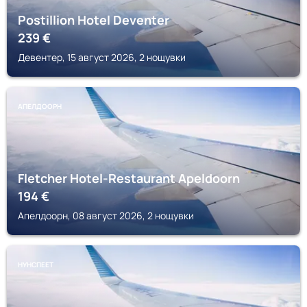
Postillion Hotel Deventer
239
€
Девентер, 15 август 2026, 2 нощувки
АПЕЛДООРН
Fletcher Hotel-Restaurant Apeldoorn
194
€
Апелдоорн, 08 август 2026, 2 нощувки
НУНСПЕЕТ