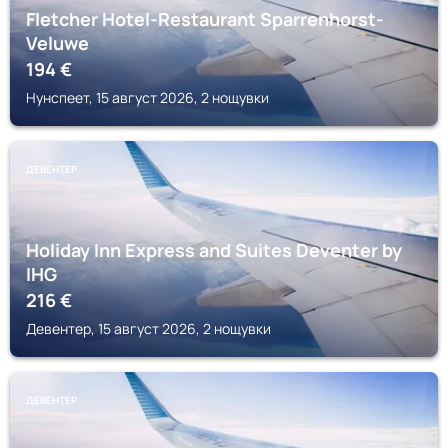
Fletcher Hotel-Restaurant Sparrenhorst-
Veluwe
194
€
Нунспеет, 15 август 2026, 2 нощувки
ДЕВЕНТЕР
Holiday Inn Express and Suites Deventer by
IHG
216
€
Девентер, 15 август 2026, 2 нощувки
ДЕВЕНТЕР