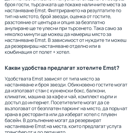
броя гости, търсачката ще покаже наличните места за
настаняване Emst. Филтрирането на резултатите по
тип на мястото, брой звезди, оценка от гостите,
разстояние от центъра и опция за безплатно
анулиране ще те улесни при търсенето. Така само за
няколко минути ще можеш да намериш място за
настаняване Emst. В зависимост от нуждите ти можеш
да резервираш настаняване отделно или в
комбинация от полет + хотел.
Какви удобства предлагат хотелите Emst?
Удобствата Emst зависят от типа място за
настаняване и броя звезди. Обикновено гостите могат
да използват стаи с кухненски бокс, балкони,
климатик, машина за кафе и чай, комплект кърпи и
достъп до интернет. Посетителите могат да се
възползват от безплатен паркинг на място, да поръчат
храна в ресторанта или да изберат хотел с плувен
басейн. В допълнение могат да резервират
настаняване Emst на места, които предлагат услуга
трансфер от и до летището.