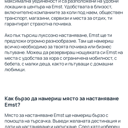
максимална уединеност и са разположени на удобни
локации в центъра на Emst. Удобствата в близост,
включително компаниите за коли под наем, обществен
транспорт, магазини, сервизи и места за отдих, ти
гарантират страхотна почивка.
Ако пък търсиш луксозно настаняване, Emst ще ти
предложи огромно разнообразие. Там ще намериш
всичко необходимо за твоята почивка или бизнес
пътуване. Можеш да резервираш нощувката си Emst на
места с удобства за хора с ограничена мобилност, с
бебета, с малки деца, както и пътуващи с домашни
любимци.
Как бързо да намериш място за настаняване
Emst?
Място за настаняване Emst ще намериш бързо с
помощта на търсачка. Въведи желаната дестинация и
дати на настаняване и напускане. След като избереш