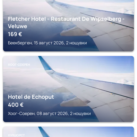
Fletcher Hotel - Restaurant De Wipselberg -
Veluwe
169
€
Беекберген, 15 август 2026, 2 нощувки
ХООГ-СОЕРЕН
Hotel de Echoput
400
€
Хоог-Соерен, 08 август 2026, 2 нощувки
ХУЛШОРСТ