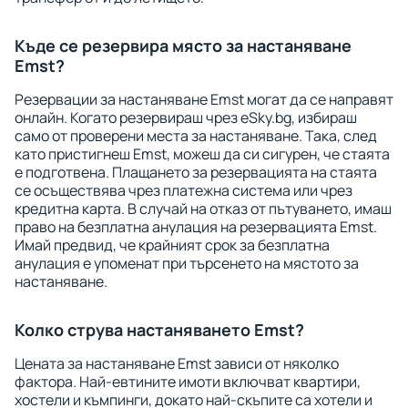
Къде се резервира място за настаняване
Emst?
Резервации за настаняване Emst могат да се направят
онлайн. Когато резервираш чрез eSky.bg, избираш
само от проверени места за настаняване. Така, след
като пристигнеш Emst, можеш да си сигурен, че стаята
е подготвена. Плащането за резервацията на стаята
се осъществява чрез платежна система или чрез
кредитна карта. В случай на отказ от пътуването, имаш
право на безплатна анулация на резервацията Emst.
Имай предвид, че крайният срок за безплатна
анулация е упоменат при търсенето на мястото за
настаняване.
Колко струва настаняването Emst?
Цената за настаняване Emst зависи от няколко
фактора. Най-евтините имоти включват квартири,
хостели и къмпинги, докато най-скъпите са хотели и