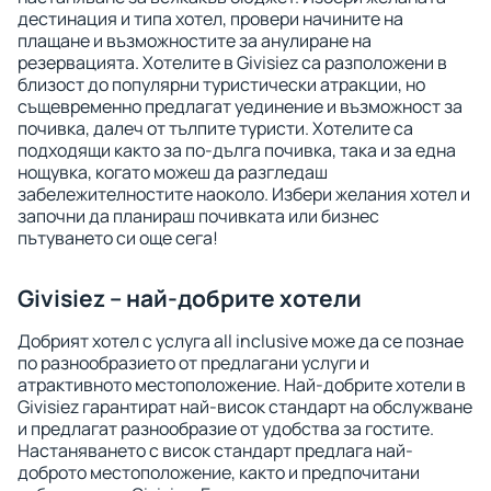
дестинация и типа хотел, провери начините на
плащане и възможностите за анулиране на
резервацията. Хотелите в Givisiez са разположени в
близост до популярни туристически атракции, но
същевременно предлагат уединение и възможност за
почивка, далеч от тълпите туристи. Хотелите са
подходящи както за по-дълга почивка, така и за една
нощувка, когато можеш да разгледаш
забележителностите наоколо. Избери желания хотел и
започни да планираш почивката или бизнес
пътуването си още сега!
Givisiez – най-добрите хотели
Добрият хотел с услуга all inclusive може да се познае
по разнообразието от предлагани услуги и
атрактивното местоположение. Най-добрите хотели в
Givisiez гарантират най-висок стандарт на обслужване
и предлагат разнообразие от удобства за гостите.
Настаняването с висок стандарт предлага най-
доброто местоположение, както и предпочитани