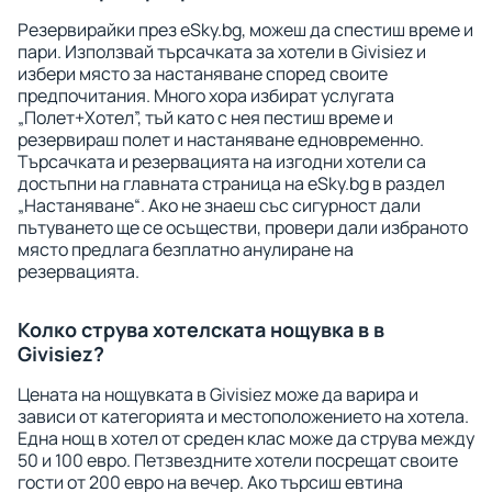
Резервирайки през eSky.bg, можеш да спестиш време и
пари. Използвай търсачката за хотели в Givisiez и
избери място за настаняване според своите
предпочитания. Много хора избират услугата
„Полет+Хотел”, тъй като с нея пестиш време и
резервираш полет и настаняване едновременно.
Търсачката и резервацията на изгодни хотели са
достъпни на главната страница на eSky.bg в раздел
„Настаняване“. Ако не знаеш със сигурност дали
пътуването ще се осъществи, провери дали избраното
място предлага безплатно анулиране на
резервацията.
Колко струва хотелската нощувка в в
Givisiez?
Цената на нощувката в Givisiez може да варира и
зависи от категорията и местоположението на хотела.
Една нощ в хотел от среден клас може да струва между
50 и 100 евро. Петзвездните хотели посрещат своите
гости от 200 евро на вечер. Ако търсиш евтина