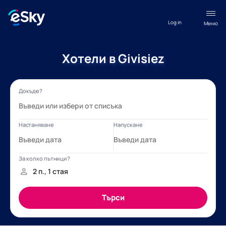
Log in
Меню
Хотели в Givisiez