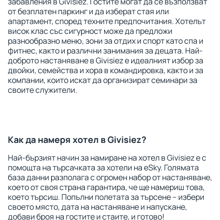
забавления в Givisiez. Гостите могат да се възползват
от безплатен паркинг и да изберат стая или
апартамент, според техните предпочитания. Хотелът
висок клас със сигурност може да предложи
разнообразно меню, зони за отдих и спорт като спа и
фитнес, както и различни занимания за децата. Най-
доброто настаняване в Givisiez е идеалният избор за
двойки, семейства и хора в командировка, както и за
компании, които искат да организират семинари за
своите служители.
Как да намеря хотел в Givisiez?
Най-бързият начин за намиране на хотел в Givisiez е с
помощта на търсачката за хотели на eSky. Голямата
база данни разполага с огромен набор от настаняване,
което от своя страна гарантира, че ще намериш това,
което търсиш. Попълни полетата за търсене – избери
своето място, дата на настаняване и напускане,
добави броя на гостите и стаите, и готово!