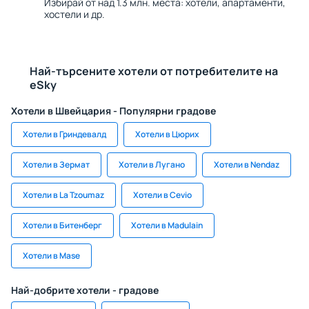
Избирай от над 1.3 млн. места: хотели, апартаменти,
хостели и др.
Най-търсените хотели от потребителите на
eSky
Хотели в Швейцария - Популярни градове
Хотели в Гриндевалд
Хотели в Цюрих
Хотели в Зермат
Хотели в Лугано
Хотели в Nendaz
Хотели в La Tzoumaz
Хотели в Cevio
Хотели в Битенберг
Хотели в Madulain
Хотели в Mase
Най-добрите хотели - градове