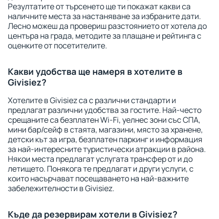
Резултатите от търсенето ще ти покажат какви са
наличните места за настаняване за избраните дати.
Лесно можеш да провериш разстоянието от хотела до
центъра на града, методите за плащане и рейтинга с
оценките от посетителите.
Какви удобства ще намеря в хотелите в
Givisiez?
Хотелите в Givisiez са с различни стандарти и
предлагат различни удобства за гостите. Най-често
срещаните са безплатен Wi-Fi, уелнес зони със СПА,
мини бар/сейф в стаята, магазини, място за хранене,
детски кът за игра, безплатен паркинг и информация
за най-интересните туристически атракции в района.
Някои места предлагат услугата трансфер от и до
летището. Понякога те предлагат и други услуги, с
които насърчават посещаването на най-важните
забележителности в Givisiez.
Къде да резервирам хотели в Givisiez?