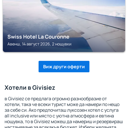
Swiss Hotel La Couronne
Авенш, 14 август 2026, 2 нощувки
Виж други оферти
Хотели в Givisiez
в Givisiez се предлага огромно разнообразие от
хотели, така че всеки турист може да намери по нещо
за себе си. Ако предпочиташ луксозен хотел с услуга
all inclusive или място с уютна атмосфера и евтина
нощувка, то в Givisiez можеш да намериш и резервираш
настаняване за всякакъв бюджет. Избери желаната