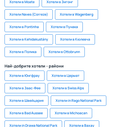
Хотели в Moate
Хотели в Зигонг
Хотели Naves (Correze)
Хотели в Wagenberg
Хотели в Pontinha
Хотели в Пунака
Хотели в Kehidakustány
Хотели в Кюлевча
Хотели в Полика
Хотели в Ottobrunn
Най-добрите хотели - райони
Хотели в Юнгфрау
Хотели в Цермат
Хотели в Заас-Фее
Хотели в Swiss Alps
Хотели в Швейцария
Хотели in Rago National Park
Хотели в Bad Aussee
Хотели в Michoacan
Хотели in Drawa National Park
Хотели в Вахау