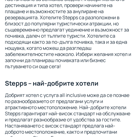
дестинация и типа хотел, провери начините на
плащане и възможностите за анулиране на
резервацията. Хотелите Stepps са разположени в
близост до популярни туристически атракции, но
същевременно предлагат уединение и възможност за
почивка, далеч от тълпите туристи. Хотелите са
подходящи както за по-дълга почивка, така и за една
нощувка, когато можеш да разгледаш
забележителностите наоколо. Избери желания хотел и
започни да планираш почивката или бизнес
пътуването си още сега!
Stepps – най-добрите хотели
Добрият хотел с услуга all inclusive може да се познае
по разнообразието от предлагани услуги и
атрактивното местоположение. Най-добрите хотели
Stepps гарантират най-висок стандарт на обслужване
и предлагат разнообразие от удобства за гостите.
Настаняването с висок стандарт предлага най-
доброто местоположение, както и предпочитани