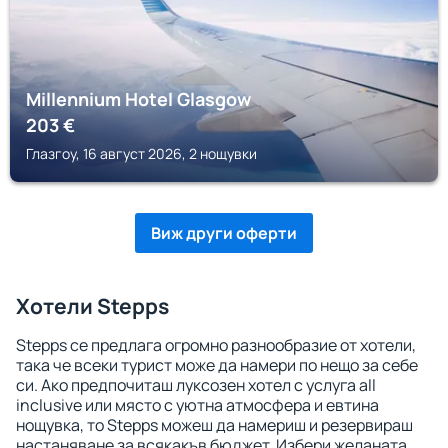
Millennium Hotel Glasgow
203
€
Глазгоу, 16 август 2026, 2 нощувки
Виж други оферти
Хотели Stepps
Stepps се предлага огромно разнообразие от хотели,
така че всеки турист може да намери по нещо за себе
си. Ако предпочиташ луксозен хотел с услуга all
inclusive или място с уютна атмосфера и евтина
нощувка, то Stepps можеш да намериш и резервираш
настаняване за всякакъв бюджет. Избери желаната