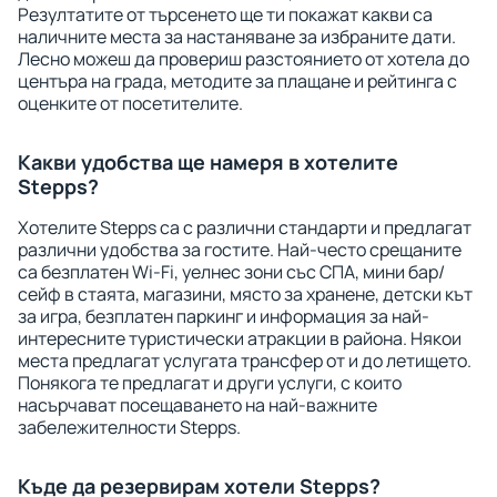
Резултатите от търсенето ще ти покажат какви са
наличните места за настаняване за избраните дати.
Лесно можеш да провериш разстоянието от хотела до
центъра на града, методите за плащане и рейтинга с
оценките от посетителите.
Какви удобства ще намеря в хотелите
Stepps?
Хотелите Stepps са с различни стандарти и предлагат
различни удобства за гостите. Най-често срещаните
са безплатен Wi-Fi, уелнес зони със СПА, мини бар/
сейф в стаята, магазини, място за хранене, детски кът
за игра, безплатен паркинг и информация за най-
интересните туристически атракции в района. Някои
места предлагат услугата трансфер от и до летището.
Понякога те предлагат и други услуги, с които
насърчават посещаването на най-важните
забележителности Stepps.
Къде да резервирам хотели Stepps?