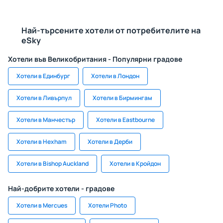
Най-търсените хотели от потребителите на
eSky
Хотели във Великобритания - Популярни градове
Хотели в Единбург
Хотели в Лондон
Хотели в Ливърпул
Хотели в Бирмингам
Хотели в Манчестър
Хотели в Eastbourne
Хотели в Hexham
Хотели в Дерби
Хотели в Bishop Auckland
Хотели в Кройдон
Най-добрите хотели - градове
Хотели в Mercues
Хотели Photo