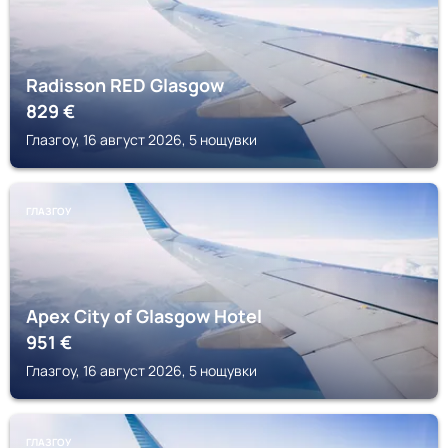
Radisson RED Glasgow
829
€
Глазгоу, 16 август 2026, 5 нощувки
ГЛАЗГОУ
Apex City of Glasgow Hotel
951
€
Глазгоу, 16 август 2026, 5 нощувки
ГЛАЗГОУ