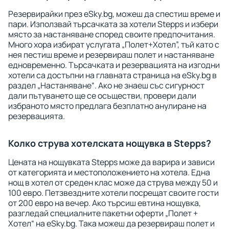
Резервирайки през eSky.bg, можеш да спестиш време и
пари. Използвай търсачката за хотели Stepps и избери
място за настаняване според своите предпочитания.
Много хора избират услугата „Полет+Хотел”, тъй като с
нея пестиш време и резервираш полет и настаняване
едновременно. Търсачката и резервацията на изгодни
хотели са достъпни на главната страница на eSky.bg в
раздел „Настаняване“. Ако не знаеш със сигурност
дали пътуването ще се осъществи, провери дали
избраното място предлага безплатно анулиране на
резервацията.
Колко струва хотелската нощувка в Stepps?
Цената на нощувката Stepps може да варира и зависи
от категорията и местоположението на хотела. Една
нощ в хотел от среден клас може да струва между 50 и
100 евро. Петзвездните хотели посрещат своите гости
от 200 евро на вечер. Ако търсиш евтина нощувка,
разгледай специалните пакетни оферти „Полет +
Хотел“ на eSky.bg. Така можеш да резервираш полет и