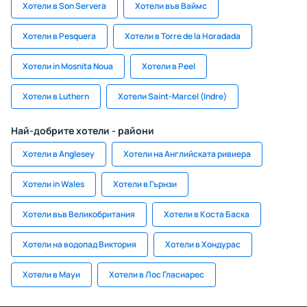
Хотели в Son Servera
Хотели във Ваймс
Хотели в Pesquera
Хотели в Torre de la Horadada
Хотели in Mosnita Noua
Хотели в Peel
Хотели в Luthern
Хотели Saint-Marcel (Indre)
Най-добрите хотели - райони
Хотели в Anglesey
Хотели на Английската ривиера
Хотели in Wales
Хотели в Гърнзи
Хотели във Великобритания
Хотели в Коста Баска
Хотели на водопад Виктория
Хотели в Хондурас
Хотели в Мауи
Хотели в Лос Гласиарес