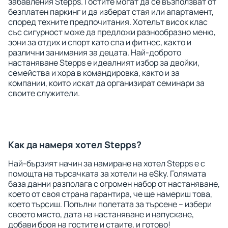
забавления Stepps. Гостите могат да се възползват от
безплатен паркинг и да изберат стая или апартамент,
според техните предпочитания. Хотелът висок клас
със сигурност може да предложи разнообразно меню,
зони за отдих и спорт като спа и фитнес, както и
различни занимания за децата. Най-доброто
настаняване Stepps е идеалният избор за двойки,
семейства и хора в командировка, както и за
компании, които искат да организират семинари за
своите служители.
Как да намеря хотел Stepps?
Най-бързият начин за намиране на хотел Stepps е с
помощта на търсачката за хотели на eSky. Голямата
база данни разполага с огромен набор от настаняване,
което от своя страна гарантира, че ще намериш това,
което търсиш. Попълни полетата за търсене – избери
своето място, дата на настаняване и напускане,
добави броя на гостите и стаите, и готово!