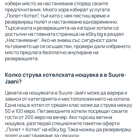
избери място за настаняване според своите
предпочитания. Много хора избират услугата
„Полет+Хотел”, тъй като с нея пестиш време и
резервираш полет и настаняване едновременно.
Търсачката и резервацията на изгодни хотели са
достъпни на главната страница на eSky.bg в раздел
„Настаняване“. Ако не знаеш със сигурност дали
пътуването ще се осъществи, провери дали избраното
място предлага безплатно анулиране на
резервацията.
Колко струва хотелската нощувка в в Suure-
Jaani?
Цената на нощувката в Suure-Jaani може да варира и
зависи от категорията и местоположението на хотела.
Една нощ в хотел от среден клас може да струва между
50 и 100 евро. Петзвездните хотели посрещат своите
гости от 200 евро на вечер. Ако търсиш евтина
нощувка, разгледай специалните пакетни оферти
„Полет + Хотел“ на eSky.bg. Така можеш да резервираш
полет и настаняване за секунди.