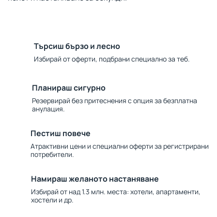
Търсиш бързо и лесно
Избирай от оферти, подбрани специално за теб.
Планираш сигурно
Резервирай без притеснения с опция за безплатна
анулация.
Пестиш повече
Атрактивни цени и специални оферти за регистрирани
потребители.
Намираш желаното настаняване
Избирай от над 1.3 млн. места: хотели, апартаменти,
хостели и др.