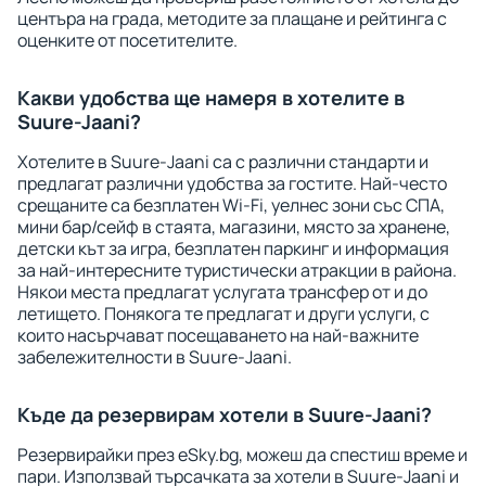
центъра на града, методите за плащане и рейтинга с
оценките от посетителите.
Какви удобства ще намеря в хотелите в
Suure-Jaani?
Хотелите в Suure-Jaani са с различни стандарти и
предлагат различни удобства за гостите. Най-често
срещаните са безплатен Wi-Fi, уелнес зони със СПА,
мини бар/сейф в стаята, магазини, място за хранене,
детски кът за игра, безплатен паркинг и информация
за най-интересните туристически атракции в района.
Някои места предлагат услугата трансфер от и до
летището. Понякога те предлагат и други услуги, с
които насърчават посещаването на най-важните
забележителности в Suure-Jaani.
Къде да резервирам хотели в Suure-Jaani?
Резервирайки през eSky.bg, можеш да спестиш време и
пари. Използвай търсачката за хотели в Suure-Jaani и