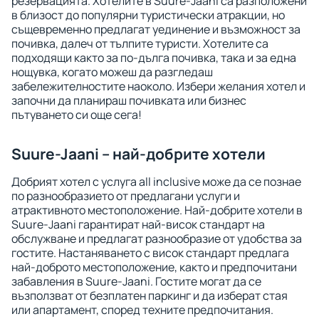
резервацията. Хотелите в Suure-Jaani са разположени
в близост до популярни туристически атракции, но
същевременно предлагат уединение и възможност за
почивка, далеч от тълпите туристи. Хотелите са
подходящи както за по-дълга почивка, така и за една
нощувка, когато можеш да разгледаш
забележителностите наоколо. Избери желания хотел и
започни да планираш почивката или бизнес
пътуването си още сега!
Suure-Jaani – най-добрите хотели
Добрият хотел с услуга all inclusive може да се познае
по разнообразието от предлагани услуги и
атрактивното местоположение. Най-добрите хотели в
Suure-Jaani гарантират най-висок стандарт на
обслужване и предлагат разнообразие от удобства за
гостите. Настаняването с висок стандарт предлага
най-доброто местоположение, както и предпочитани
забавления в Suure-Jaani. Гостите могат да се
възползват от безплатен паркинг и да изберат стая
или апартамент, според техните предпочитания.