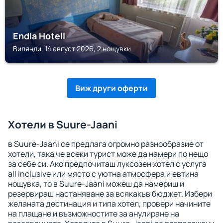
Endla Hotell
Вилянди, 14 август 2026, 2 нощувки
Виж други оферти
Хотели в Suure-Jaani
в Suure-Jaani се предлага огромно разнообразие от
хотели, така че всеки турист може да намери по нещо
за себе си. Ако предпочиташ луксозен хотел с услуга
all inclusive или място с уютна атмосфера и евтина
нощувка, то в Suure-Jaani можеш да намериш и
резервираш настаняване за всякакъв бюджет. Избери
желаната дестинация и типа хотел, провери начините
на плащане и възможностите за анулиране на