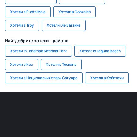
Хотели в Punta Mala
Хотели в Gonzales
Хотели в Troy
Хотели Die Barakke
Най-добрите хотели - райони
Хотели in Lahemaa National Park
Хотели in Laguna Beach
Хотели в Кос
Хотели в Тоскана
Хотели в Националният парк Сагуаро
Хотели в Кейптаун