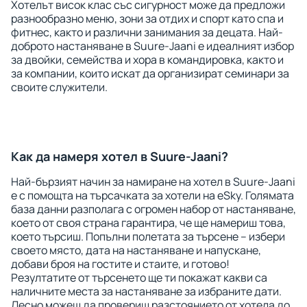
Хотелът висок клас със сигурност може да предложи
разнообразно меню, зони за отдих и спорт като спа и
фитнес, както и различни занимания за децата. Най-
доброто настаняване в Suure-Jaani е идеалният избор
за двойки, семейства и хора в командировка, както и
за компании, които искат да организират семинари за
своите служители.
Как да намеря хотел в Suure-Jaani?
Най-бързият начин за намиране на хотел в Suure-Jaani
е с помощта на търсачката за хотели на eSky. Голямата
база данни разполага с огромен набор от настаняване,
което от своя страна гарантира, че ще намериш това,
което търсиш. Попълни полетата за търсене – избери
своето място, дата на настаняване и напускане,
добави броя на гостите и стаите, и готово!
Резултатите от търсенето ще ти покажат какви са
наличните места за настаняване за избраните дати.
Лесно можеш да провериш разстоянието от хотела до