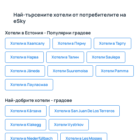
Най-търсените хотели от потребителите на
eSky
Хотели в Естония - Популярни градове
Хотели в Хаапсалу
Хотели в Пярну
Хотели в Тарту
Хотели в Нарва
Хотели в Талин
Хотели Saulepa
Хотели в Jäneda
Хотели Suuremoisa
Хотели Pamma
Хотели в Лауласмаа
Най-добрите хотели - градове
Хотели в Kārsava
Хотели в San Juan De Los Terreros
Хотели в Klakegg
Хотели Vystrkov
Хотели в Niederfüllbach
Хотели в Les Mosses