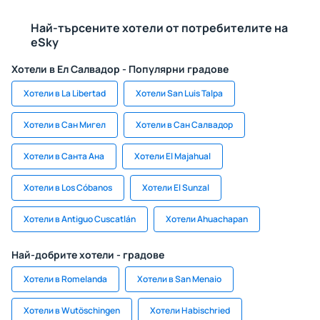
Най-търсените хотели от потребителите на
eSky
Хотели в Ел Салвадор - Популярни градове
Хотели в La Libertad
Хотели San Luis Talpa
Хотели в Сан Мигел
Хотели в Сан Салвадор
Хотели в Санта Ана
Хотели El Majahual
Хотели в Los Cóbanos
Хотели El Sunzal
Хотели в Antiguo Cuscatlán
Хотели Ahuachapan
Най-добрите хотели - градове
Хотели в Romelanda
Хотели в San Menaio
Хотели в Wutöschingen
Хотели Habischried