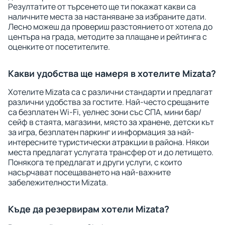
Резултатите от търсенето ще ти покажат какви са
наличните места за настаняване за избраните дати.
Лесно можеш да провериш разстоянието от хотела до
центъра на града, методите за плащане и рейтинга с
оценките от посетителите.
Какви удобства ще намеря в хотелите Mizata?
Хотелите Mizata са с различни стандарти и предлагат
различни удобства за гостите. Най-често срещаните
са безплатен Wi-Fi, уелнес зони със СПА, мини бар/
сейф в стаята, магазини, място за хранене, детски кът
за игра, безплатен паркинг и информация за най-
интересните туристически атракции в района. Някои
места предлагат услугата трансфер от и до летището.
Понякога те предлагат и други услуги, с които
насърчават посещаването на най-важните
забележителности Mizata.
Къде да резервирам хотели Mizata?