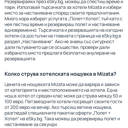
Резервирайки през eSky.bg, можеш да спестиш време и
пари. Използвай търсачката за хотели Mizata и избери
място за настаняване според своите предпочитания.
Много хора избират услугата „Полет+Хотел”, тъй като с
нея пестиш време и резервираш полет и настаняване
едновременно. Търсачката и резервацията на изгодни
хотели са достъпни на главната страница на eSky.bg в
раздел „Настаняване“. Ако не знаеш със сигурност
дали пътуването ще се осъществи, провери дали
избраното място предлага безплатно анулиране на
резервацията.
Колко струва хотелската нощувка в Mizata?
Цената на нощувката Mizata може да варира и зависи
от категорията и местоположението на хотела. Една
нощ в хотел от среден клас може да струва между 50 и
100 евро. Петзвездните хотели посрещат своите гости
от 200 евро на вечер. Ако търсиш евтина нощувка,
разгледай специалните пакетни оферти „Полет +
Хотел“ на eSky.bg. Така можеш да резервираш полет и
настаняване за секунди.