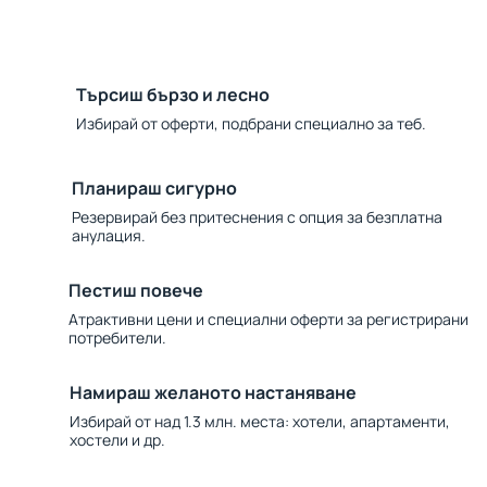
Търсиш бързо и лесно
Избирай от оферти, подбрани специално за теб.
Планираш сигурно
Резервирай без притеснения с опция за безплатна
анулация.
Пестиш повече
Атрактивни цени и специални оферти за регистрирани
потребители.
Намираш желаното настаняване
Избирай от над 1.3 млн. места: хотели, апартаменти,
хостели и др.