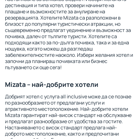
дестинация и типа хотел, провери начините на
плащане и възможностите за анулиране на
резервацията. Хотелите Mizata са разположени в
близост до популярни туристически атракции, но
същевременно предлагат уединение и възможност за
почивка, далеч от тълпите туристи. Хотелите са
подходящи както за по-дълга почивка, така и за една
нощувка, когато можеш да разгледаш
забележителностите наоколо. Избери желания хотел и
започни да планираш почивката или бизнес
пътуването си още сега!
Mizata – най-добрите хотели
Добрият хотел с услуга all inclusive може да се познае
по разнообразието от предлагани услуги и
атрактивното местоположение. Най-добрите хотели
Mizata гарантират най-висок стандарт на обслужване
и предлагат разнообразие от удобства за гостите.
Настаняването с висок стандарт предлага най-
доброто местоположение, както и предпочитани