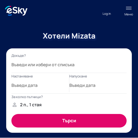
Log in
Меню
Хотели Mizata