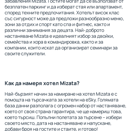
забавления Mizata. Гостите могат да се възползват от
безплатен паркинг и да изберат стая или апартамент,
според техните предпочитания. Хотелът висок клас
със сигурност може да предложи разнообразно меню,
зони за отдих и спорт като спа и фитнес, както и
различни занимания за децата. Най-доброто
настаняване Mizata е идеалният избор за двойки,
семейства и хора в командировка, както и за
компании, които искат да организират семинари за
своите служители.
Как да намеря хотел Mizata?
Най-бързият начин за намиране на хотел Mizata е с
помощта на търсачката за хотели на eSky. Голямата
база данни разполага с огромен набор от настаняване,
което от своя страна гарантира, че ще намериш това,
което търсиш. Попълни полетата за търсене – избери
своето място, дата на настаняване и напускане,
добави броя на гостите и стаите, и готово!