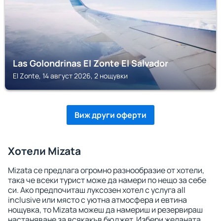
Las Golondrinas El Zonte El Salvador
El Zonte, 14 август 2026, 2 нощувки
Виж други оферти
Хотели Mizata
Mizata се предлага огромно разнообразие от хотели,
така че всеки турист може да намери по нещо за себе
си. Ако предпочиташ луксозен хотел с услуга all
inclusive или място с уютна атмосфера и евтина
нощувка, то Mizata можеш да намериш и резервираш
настаняване за всякакъв бюджет. Избери желаната