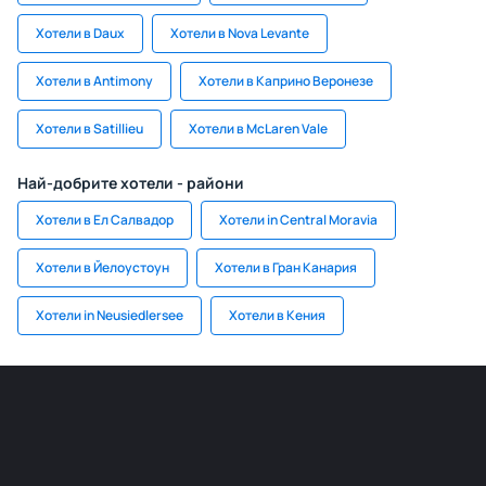
Хотели в Daux
Хотели в Nova Levante
Хотели в Antimony
Хотели в Каприно Веронезе
Хотели в Satillieu
Хотели в McLaren Vale
Най-добрите хотели - райони
Хотели в Ел Салвадор
Хотели in Central Moravia
Хотели в Йелоустоун
Хотели в Гран Канария
Хотели in Neusiedlersee
Хотели в Кения