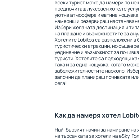
всеки турист може да намери по нещ
предпочиташ луксозен хотел с услуга
уютна атмосфера и евтина нощувка,
намериш и резервираш настаняване
Избери желаната дестинация и типа
на плащане и възможностите за ану
Хотелите Lobitos са разположени в 
туристически атракции, но същевр
уединение и възможност за почивка
туристи. Хотелите са подходящи как
така и за една нощувка, когато мож
забележителностите наоколо. Избе
започни да планираш почивката или
сега!
Как да намеря хотел Lobi
Най-бързият начин за намиране на х
на търсачката за хотели на eSky. Г