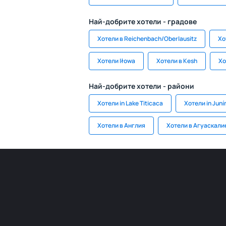
Най-добрите хотели - градове
Хотели в Reichenbach/Oberlausitz
Хо
Хотели Iłowa
Хотели в Kesh
Хо
Най-добрите хотели - райони
Хотели in Lake Titicaca
Хотели in Juní
Хотели в Англия
Хотели в Агуаскали