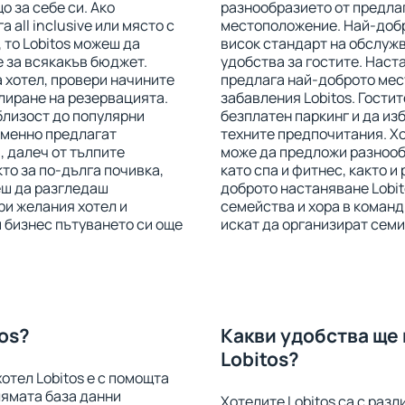
о за себе си. Ако
разнообразието от предлаг
 all inclusive или място с
местоположение. Най-добри
 то Lobitos можеш да
висок стандарт на обслужв
 за всякакъв бюджет.
удобства за гостите. Наст
 хотел, провери начините
предлага най-доброто мес
лиране на резервацията.
забавления Lobitos. Гостит
близост до популярни
безплатен паркинг и да из
еменно предлагат
техните предпочитания. Хо
, далеч от тълпите
може да предложи разнообр
то за по-дълга почивка,
като спа и фитнес, както и
еш да разгледаш
доброто настаняване Lobit
ри желания хотел и
семейства и хора в команд
 бизнес пътуването си още
искат да организират семи
tos?
Какви удобства ще
Lobitos?
отел Lobitos е с помощта
олямата база данни
Хотелите Lobitos са с раз