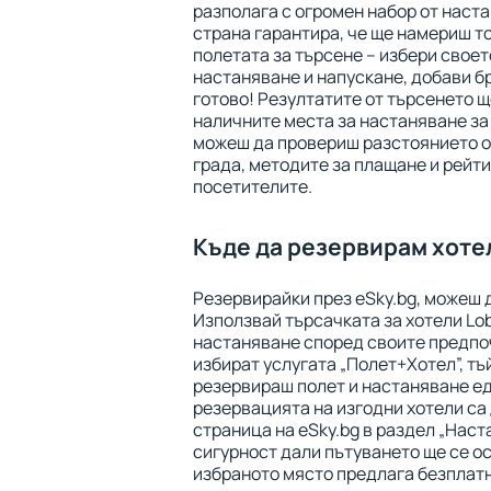
разполага с огромен набор от наста
страна гарантира, че ще намериш т
полетата за търсене – избери своет
настаняване и напускане, добави бр
готово! Резултатите от търсенето щ
наличните места за настаняване за
можеш да провериш разстоянието от
града, методите за плащане и рейти
посетителите.
Къде да резервирам хотел
Резервирайки през eSky.bg, можеш 
Използвай търсачката за хотели Lob
настаняване според своите предпо
избират услугата „Полет+Хотел”, тъ
резервираш полет и настаняване е
резервацията на изгодни хотели са
страница на eSky.bg в раздел „Наст
сигурност дали пътуването ще се о
избраното място предлага безплат