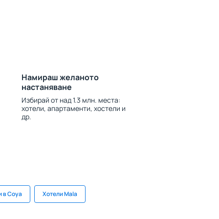
Намираш желаното
настаняване
Избирай от над 1.3 млн. места:
хотели, апартаменти, хостели и
др.
и в Coya
Хотели Mala