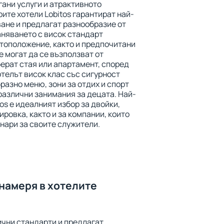
ани услуги и атрактивното
те хотели Lobitos гарантират най-
ане и предлагат разнообразие от
аняването с висок стандарт
тоположение, както и предпочитани
е могат да се възползват от
берат стая или апартамент, според
телът висок клас със сигурност
азно меню, зони за отдих и спорт
 различни занимания за децата. Най-
os е идеалният избор за двойки,
ировка, както и за компании, които
нари за своите служители.
 намеря в хотелите
лични стандарти и предлагат