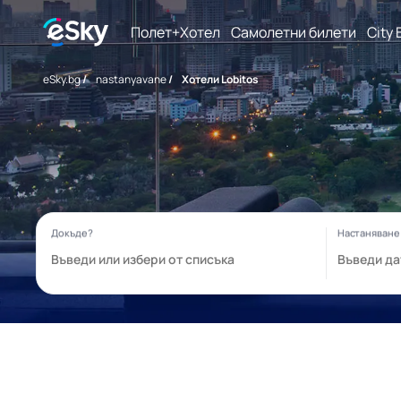
Полет+Хотел
Самолетни билети
City 
eSky.bg
/
nastanyavane
/
Хотели Lobitos