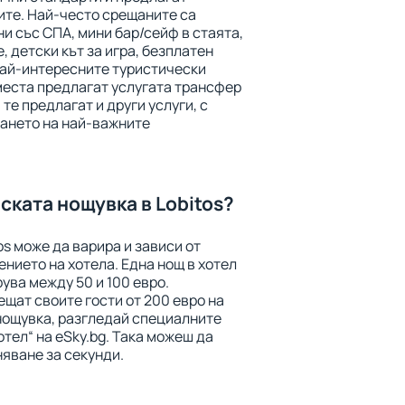
ите. Най-често срещаните са
ни със СПА, мини бар/сейф в стаята,
, детски кът за игра, безплатен
най-интересните туристически
места предлагат услугата трансфер
 те предлагат и други услуги, с
ането на най-важните
ската нощувка в Lobitos?
os може да варира и зависи от
нието на хотела. Една нощ в хотел
ува между 50 и 100 евро.
щат своите гости от 200 евро на
 нощувка, разгледай специалните
отел“ на eSky.bg. Така можеш да
яване за секунди.