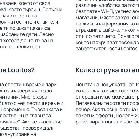
няване, което от своя
различни удобства за гост
ова, което търсиш. Попълни
безплатен Wi-Fi, уелнес зо
о място, дата на
магазини, място за хранене
оя на гостите и стаите, и
паркинг и информация за 
е ти покажат какви са
атракции в района. Някои 
 избраните дати. Лесно
от и до летището. Понякога
 хотела до центъра на
които насърчават посещав
нга с оценките от
забележителности Lobitos.
и Lobitos?
Колко струва хотел
да спестиш време и пари.
Цената на нощувката Lobit
itos и избери място за
категорията и местоположе
читания. Много хора
от среден клас може да стр
й като с нея пестиш време и
Петзвездните хотели посре
дновременно. Търсачката и
вечер. Ако търсиш евтина
 достъпни на главната
пакетни оферти „Полет + Х
аняване“. Ако не знаеш със
резервираш полет и настан
съществи, провери дали
но анулиране на