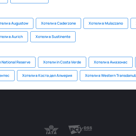
тели в Augustow
Хотели в Caderzone
Хотели в Mulazzano
тели в Aurich
Хотели в Sustinente
n National Reserve
Хотели in Costa Verde
Хотели в Амазонас
ентес
Хотели в Коста дел Алмерия
Хотели в Western Transdanub