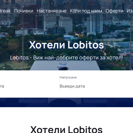
Break
Почивки
Настаняване
Коли под наем
Оферти
Из
Хотели Lobitos
Lobitos - Виж най-добрите оферти за хотел!
Хотели Lobitos