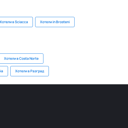
Хотели в Sciacca
Хотели in Brosteni
Хотели в Costa Norte
ia
Хотели в Разград