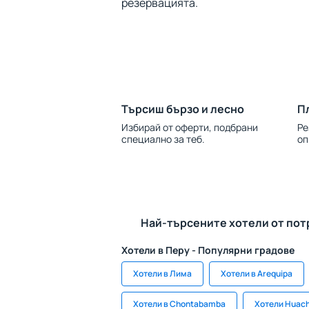
резервацията.
Търсиш бързо и лесно
П
Избирай от оферти, подбрани
Ре
специално за теб.
оп
Най-търсените хотели от пот
Хотели в Перу - Популярни градове
Хотели в Лима
Хотели в Arequipa
Хотели в Chontabamba
Хотели Huac