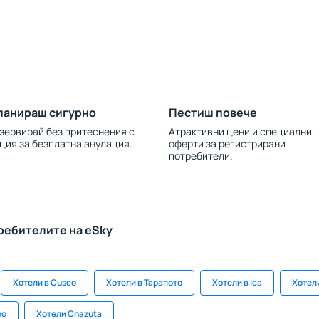
ланираш сигурно
Пестиш повече
зервирай без притеснения с
Атрактивни цени и специални
ция за безплатна анулация.
оферти за регистрирани
потребители.
ребителите на eSky
Хотели в Cusco
Хотели в Тарапото
Хотели в Ica
Хотел
ho
Хотели Chazuta