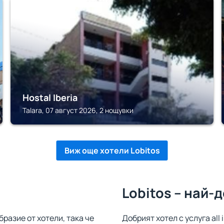
TALARA
Hostal Iberia
Talara, 07 август 2026, 2 нощувки
Виж още хотели Lobitos
Lobitos – най-
бразие от хотели, така че
Добрият хотел с услуга all 