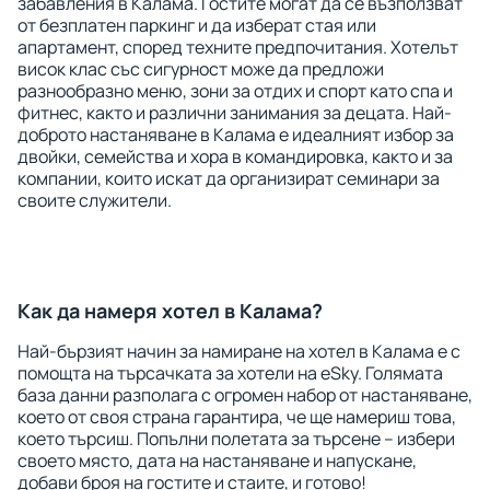
забавления в Калама. Гостите могат да се възползват
от безплатен паркинг и да изберат стая или
апартамент, според техните предпочитания. Хотелът
висок клас със сигурност може да предложи
разнообразно меню, зони за отдих и спорт като спа и
фитнес, както и различни занимания за децата. Най-
доброто настаняване в Калама е идеалният избор за
двойки, семейства и хора в командировка, както и за
компании, които искат да организират семинари за
своите служители.
Как да намеря хотел в Калама?
Най-бързият начин за намиране на хотел в Калама е с
помощта на търсачката за хотели на eSky. Голямата
база данни разполага с огромен набор от настаняване,
което от своя страна гарантира, че ще намериш това,
което търсиш. Попълни полетата за търсене – избери
своето място, дата на настаняване и напускане,
добави броя на гостите и стаите, и готово!