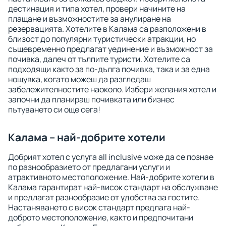
дестинация и типа хотел, провери начините на
плащане и възможностите за анулиране на
резервацията. Хотелите в Калама са разположени в
близост до популярни туристически атракции, но
същевременно предлагат уединение и възможност за
почивка, далеч от тълпите туристи. Хотелите са
подходящи както за по-дълга почивка, така и за една
нощувка, когато можеш да разгледаш
забележителностите наоколо. Избери желания хотел и
започни да планираш почивката или бизнес
пътуването си още сега!
Калама – най-добрите хотели
Добрият хотел с услуга all inclusive може да се познае
по разнообразието от предлагани услуги и
атрактивното местоположение. Най-добрите хотели в
Калама гарантират най-висок стандарт на обслужване
и предлагат разнообразие от удобства за гостите.
Настаняването с висок стандарт предлага най-
доброто местоположение, както и предпочитани