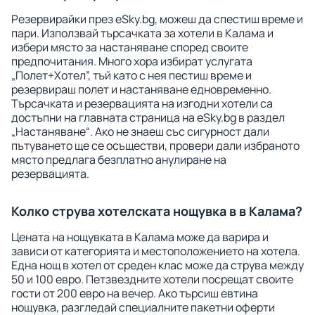
Резервирайки през eSky.bg, можеш да спестиш време и
пари. Използвай търсачката за хотели в Калама и
избери място за настаняване според своите
предпочитания. Много хора избират услугата
„Полет+Хотел”, тъй като с нея пестиш време и
резервираш полет и настаняване едновременно.
Търсачката и резервацията на изгодни хотели са
достъпни на главната страница на eSky.bg в раздел
„Настаняване“. Ако не знаеш със сигурност дали
пътуването ще се осъществи, провери дали избраното
място предлага безплатно анулиране на
резервацията.
Колко струва хотелската нощувка в в Калама?
Цената на нощувката в Калама може да варира и
зависи от категорията и местоположението на хотела.
Една нощ в хотел от среден клас може да струва между
50 и 100 евро. Петзвездните хотели посрещат своите
гости от 200 евро на вечер. Ако търсиш евтина
нощувка, разгледай специалните пакетни оферти