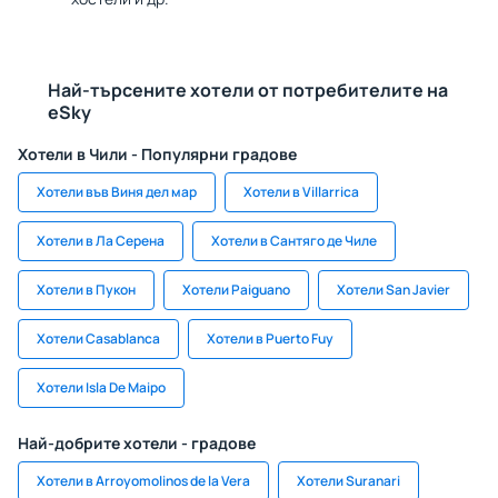
Най-търсените хотели от потребителите на
eSky
Хотели в Чили - Популярни градове
Хотели във Виня дел мар
Хотели в Villarrica
Хотели в Ла Серена
Хотели в Сантяго де Чиле
Хотели в Пукон
Хотели Paiguano
Хотели San Javier
Хотели Casablanca
Хотели в Puerto Fuy
Хотели Isla De Maipo
Най-добрите хотели - градове
Хотели в Arroyomolinos de la Vera
Хотели Suranari