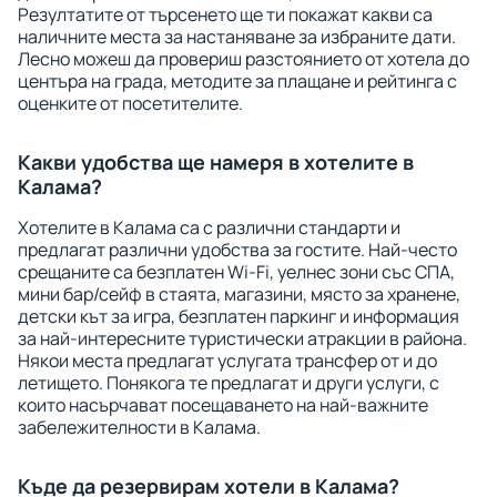
Резултатите от търсенето ще ти покажат какви са
наличните места за настаняване за избраните дати.
Лесно можеш да провериш разстоянието от хотела до
центъра на града, методите за плащане и рейтинга с
оценките от посетителите.
Какви удобства ще намеря в хотелите в
Калама?
Хотелите в Калама са с различни стандарти и
предлагат различни удобства за гостите. Най-често
срещаните са безплатен Wi-Fi, уелнес зони със СПА,
мини бар/сейф в стаята, магазини, място за хранене,
детски кът за игра, безплатен паркинг и информация
за най-интересните туристически атракции в района.
Някои места предлагат услугата трансфер от и до
летището. Понякога те предлагат и други услуги, с
които насърчават посещаването на най-важните
забележителности в Калама.
Къде да резервирам хотели в Калама?