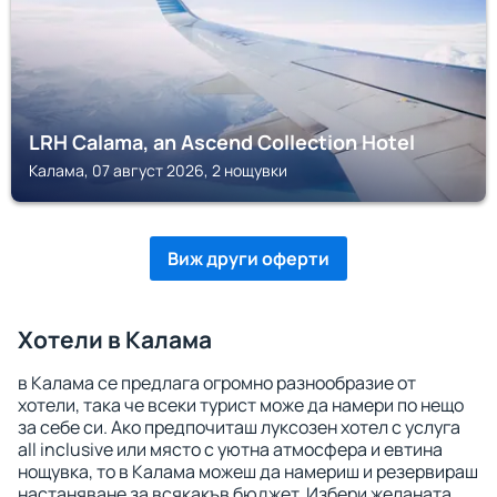
LRH Calama, an Ascend Collection Hotel
Калама, 07 август 2026, 2 нощувки
Виж други оферти
Хотели в Калама
в Калама се предлага огромно разнообразие от
хотели, така че всеки турист може да намери по нещо
за себе си. Ако предпочиташ луксозен хотел с услуга
all inclusive или място с уютна атмосфера и евтина
нощувка, то в Калама можеш да намериш и резервираш
настаняване за всякакъв бюджет. Избери желаната