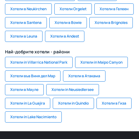
Хотели в Neukirchen
Хотели Orgelet
Хотели в Гелеен
Хотели в Santena
Хотели в Bowie
Хотели в Brignoles
Хотели в Leuna
Хотели в Andest
Най-добрите хотели - райони
Хотели in Villarrica National Park
Хотели in Maipo Canyon
Хотели във Виня дел Мар
Хотели в Атакама
Хотели в Мауле
Хотели in Neusiedlersee
Хотели in La Guajira
Хотели in Quindio
Хотели в Гиза
Хотели in Lake Nacimiento