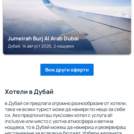
Jumeirah Burj Al Arab Dubai
Дубай, 14 август 2026, 2 нощувки
Виж други оферти
Хотели в Дубай
в Дубай се предлага огромно разнообразие от хотели,
така че всеки турист може да намери по нещо за себе
си. Ако предпочиташ луксозен хотел с услуга all
inclusive или място с уютна атмосфера и евтина
нощувка, то в Дубай можеш да намериш и резервираш
настаняване за всякакъв бюджет. Избери желаната