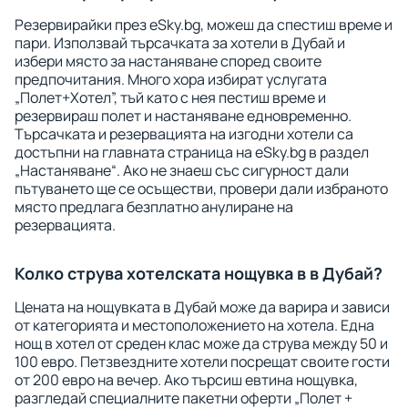
Резервирайки през eSky.bg, можеш да спестиш време и
пари. Използвай търсачката за хотели в Дубай и
избери място за настаняване според своите
предпочитания. Много хора избират услугата
„Полет+Хотел”, тъй като с нея пестиш време и
резервираш полет и настаняване едновременно.
Търсачката и резервацията на изгодни хотели са
достъпни на главната страница на eSky.bg в раздел
„Настаняване“. Ако не знаеш със сигурност дали
пътуването ще се осъществи, провери дали избраното
място предлага безплатно анулиране на
резервацията.
Колко струва хотелската нощувка в в Дубай?
Цената на нощувката в Дубай може да варира и зависи
от категорията и местоположението на хотела. Една
нощ в хотел от среден клас може да струва между 50 и
100 евро. Петзвездните хотели посрещат своите гости
от 200 евро на вечер. Ако търсиш евтина нощувка,
разгледай специалните пакетни оферти „Полет +