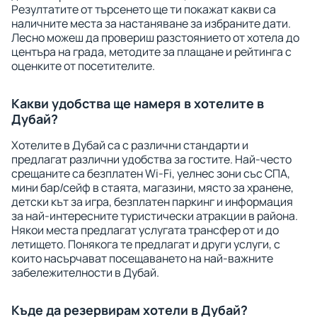
Резултатите от търсенето ще ти покажат какви са
наличните места за настаняване за избраните дати.
Лесно можеш да провериш разстоянието от хотела до
центъра на града, методите за плащане и рейтинга с
оценките от посетителите.
Какви удобства ще намеря в хотелите в
Дубай?
Хотелите в Дубай са с различни стандарти и
предлагат различни удобства за гостите. Най-често
срещаните са безплатен Wi-Fi, уелнес зони със СПА,
мини бар/сейф в стаята, магазини, място за хранене,
детски кът за игра, безплатен паркинг и информация
за най-интересните туристически атракции в района.
Някои места предлагат услугата трансфер от и до
летището. Понякога те предлагат и други услуги, с
които насърчават посещаването на най-важните
забележителности в Дубай.
Къде да резервирам хотели в Дубай?