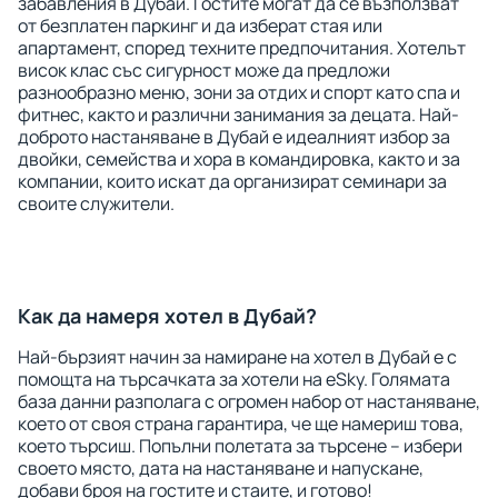
забавления в Дубай. Гостите могат да се възползват
от безплатен паркинг и да изберат стая или
апартамент, според техните предпочитания. Хотелът
висок клас със сигурност може да предложи
разнообразно меню, зони за отдих и спорт като спа и
фитнес, както и различни занимания за децата. Най-
доброто настаняване в Дубай е идеалният избор за
двойки, семейства и хора в командировка, както и за
компании, които искат да организират семинари за
своите служители.
Как да намеря хотел в Дубай?
Най-бързият начин за намиране на хотел в Дубай е с
помощта на търсачката за хотели на eSky. Голямата
база данни разполага с огромен набор от настаняване,
което от своя страна гарантира, че ще намериш това,
което търсиш. Попълни полетата за търсене – избери
своето място, дата на настаняване и напускане,
добави броя на гостите и стаите, и готово!