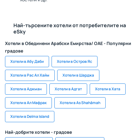
Най-търсените хотели от потребителите на
eSky
Хотели в Обединени Арабски Емирства/ ОАЕ - Популярни
градове
Хотели в Абу Даби
Хотели в Остров Яс
Хотели в Рас Ал Хайм
Хотели в Шарджа
Хотели в Аджман
Хотели в Адгат
Хотели в Хата
Хотели в Ал Мафрак
Хотели в As Shahāmah
Хотели в Delma Island
Най-добрите хотели - градове