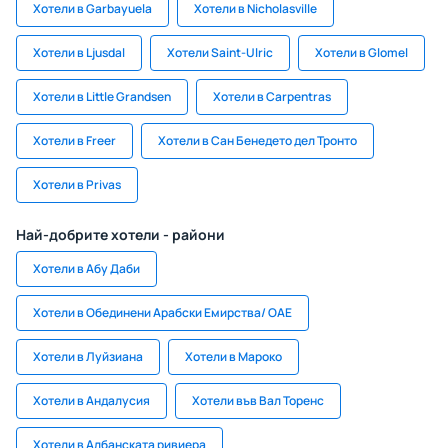
Хотели в Garbayuela
Хотели в Nicholasville
Хотели в Ljusdal
Хотели Saint-Ulric
Хотели в Glomel
Хотели в Little Grandsen
Хотели в Carpentras
Хотели в Freer
Хотели в Сан Бенедето дел Тронто
Хотели в Privas
Най-добрите хотели - райони
Хотели в Абу Даби
Хотели в Обединени Арабски Емирства/ ОАЕ
Хотели в Луйзиана
Хотели в Мароко
Хотели в Андалусия
Хотели във Вал Торенс
Хотели в Албанската ривиера