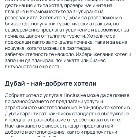
дестинация и типа хотел, провери начините на
плащане и възможностите за анулиране на
резервацията. Хотелите в Дубай са разположени в
близост до популярни туристически атракции, но
същевременно предлагат уединение и възможност за
почивка, далеч от тълпите туристи. Хотелите са
подходящи както за по-дълга почивка, така и за една
нощувка, когато можеш да разгледаш
забележителностите наоколо. Избери желания хотел и
започни да планираш почивката или бизнес
пътуването си още сега!
Дубай – най-добрите хотели
Добрият хотел с услуга all inclusive може да се познае
по разнообразието от предлагани услуги и
атрактивното местоположение. Най-добрите хотели в
Дубай гарантират най-висок стандарт на обслужване
и предлагат разнообразие от удобства за гостите.
Настаняването с висок стандарт предлага най-
доброто местоположение, както и предпочитани