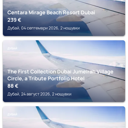
Centara Mirage Beach Resort Dubai
239
€
Дубай, 04 септември 2026, 2 нощувки
ДУБАЙ
The First Collection Dubai Jumeirah Village
Circle, a Tribute Portfolio Hotel
88
€
Дубай, 24 август 2026, 2 нощувки
ДУБАЙ