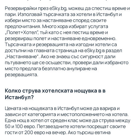
Резервирайки през eSky.bg, можеш да спестиш време и
пари. Използвай търсачката за хотели в Истанбул и
избери място за настаняване според своите
предпочитания. Много хора избират услугата
„Полет+Хотел”, тъй като с нея пестиш време и
резервираш полет и настаняване едновременно.
Търсачката и резервацията на изгодни хотели са
достъпни на главната страница на eSky.bg в раздел
„Настаняване“. Ако не знаеш със сигурност дали
пътуването ще се осъществи, провери дали избраното
място предлага безплатно анулиране на
резервацията.
Колко струва хотелската нощувка в в
Истанбул?
Цената на нощувката в Истанбул може да варира и
зависи от категорията и местоположението на хотела.
Една нощ в хотел от среден клас може да струва между
50 и 100 евро. Петзвездните хотели посрещат своите
гости от 200 евро на вечер. Ако търсиш евтина