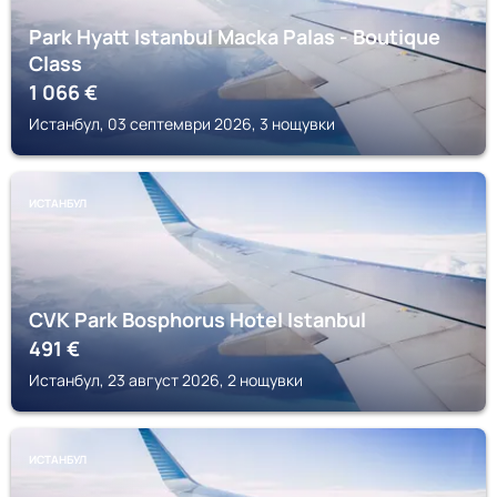
Park Hyatt Istanbul Macka Palas - Boutique
Class
1 066
€
Истанбул, 03 септември 2026, 3 нощувки
ИСТАНБУЛ
CVK Park Bosphorus Hotel Istanbul
491
€
Истанбул, 23 август 2026, 2 нощувки
ИСТАНБУЛ