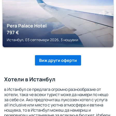
Pera Palace Hotel
797
€
Истанбул, 03 септември 2026, 3 нощувки
Виж други оферти
Хотели в Истанбул
в Истанбул се предлага огромно разнообразие от
хотели, така че всеки турист може да намери по нещо
за себе си. Ако предпочиташ луксозен хотел с услуга
all inclusive или място с уютна атмосфера и евтина
нощувка, то в Истанбул можеш да намериш и
резервираш настаняване за всякакъв бюджет. Избери