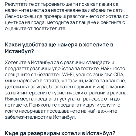
Резултатите от търсенето ще ти покажат какви са
наличните места за настаняване за избраните дати.
Лесно можеш да провериш разстоянието от хотела до
центъра на града, методите за плащане и рейтинга с
оценките от посетителите.
Какви удобства ще намеря в хотелите в
Истанбул?
Хотелите в Истанбул са с различни стандарти и
предлагат различни удобства за гостите. Най-често
срещаните са безплатен Wi-Fi, уелнес зони със СПА,
мини бар/сейф в стаята, магазини, място за хранене,
детски кът за игра, безплатен паркинг и информация
за най-интересните туристически атракции в района.
Някои места предлагат услугата трансфер от и до
летището. Понякога те предлагат и други услуги, с
които насърчават посещаването на най-важните
забележителности в Истанбул.
Къде да резервирам хотели в Истанбул?