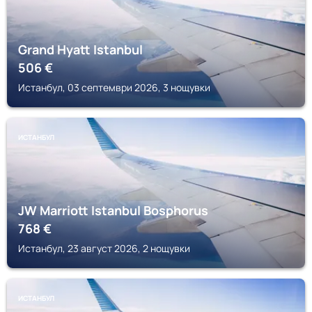
Grand Hyatt Istanbul
506
€
Истанбул, 03 септември 2026, 3 нощувки
ИСТАНБУЛ
JW Marriott Istanbul Bosphorus
768
€
Истанбул, 23 август 2026, 2 нощувки
ИСТАНБУЛ