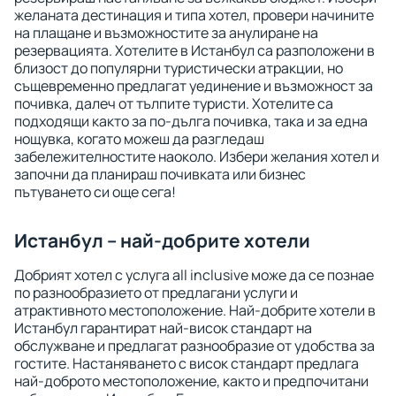
желаната дестинация и типа хотел, провери начините
на плащане и възможностите за анулиране на
резервацията. Хотелите в Истанбул са разположени в
близост до популярни туристически атракции, но
същевременно предлагат уединение и възможност за
почивка, далеч от тълпите туристи. Хотелите са
подходящи както за по-дълга почивка, така и за една
нощувка, когато можеш да разгледаш
забележителностите наоколо. Избери желания хотел и
започни да планираш почивката или бизнес
пътуването си още сега!
Истанбул – най-добрите хотели
Добрият хотел с услуга all inclusive може да се познае
по разнообразието от предлагани услуги и
атрактивното местоположение. Най-добрите хотели в
Истанбул гарантират най-висок стандарт на
обслужване и предлагат разнообразие от удобства за
гостите. Настаняването с висок стандарт предлага
най-доброто местоположение, както и предпочитани