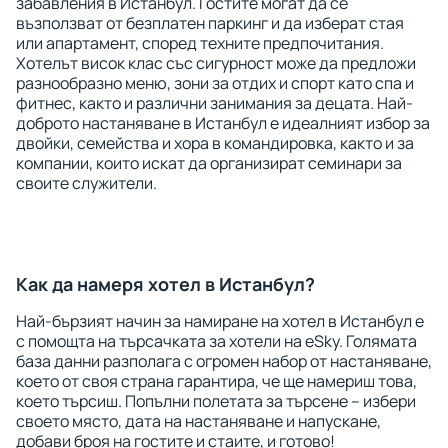
забавления в Истанбул. Гостите могат да се
възползват от безплатен паркинг и да изберат стая
или апартамент, според техните предпочитания.
Хотелът висок клас със сигурност може да предложи
разнообразно меню, зони за отдих и спорт като спа и
фитнес, както и различни занимания за децата. Най-
доброто настаняване в Истанбул е идеалният избор за
двойки, семейства и хора в командировка, както и за
компании, които искат да организират семинари за
своите служители.
Как да намеря хотел в Истанбул?
Най-бързият начин за намиране на хотел в Истанбул е
с помощта на търсачката за хотели на eSky. Голямата
база данни разполага с огромен набор от настаняване,
което от своя страна гарантира, че ще намериш това,
което търсиш. Попълни полетата за търсене – избери
своето място, дата на настаняване и напускане,
добави броя на гостите и стаите, и готово!