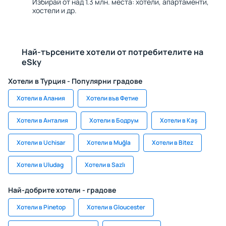
Избирай от над 1.3 млн. места: хотели, апартаменти,
хостели и др.
Най-търсените хотели от потребителите на
eSky
Хотели в Турция - Популярни градове
Хотели в Алания
Хотели във Фетие
Хотели в Анталия
Хотели в Бодрум
Хотели в Kaş
Хотели в Uchisar
Хотели в Muğla
Хотели в Bitez
Хотели в Uludag
Хотели в Sazlı
Най-добрите хотели - градове
Хотели в Pinetop
Хотели в Gloucester