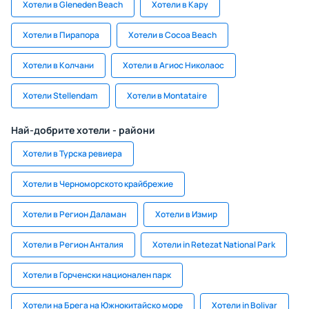
Хотели в Gleneden Beach
Хотели в Кару
Хотели в Пирапора
Хотели в Cocoa Beach
Хотели в Колчани
Хотели в Агиос Николаос
Хотели Stellendam
Хотели в Montataire
Най-добрите хотели - райони
Хотели в Турска ревиера
Хотели в Черноморското крайбрежие
Хотели в Регион Даламан
Хотели в Измир
Хотели в Регион Анталия
Хотели in Retezat National Park
Хотели в Горченски национален парк
Хотели на Брега на Южнокитайско море
Хотели in Bolivar