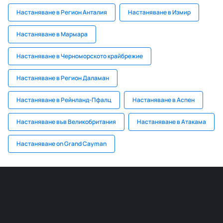
Настаняване в Регион Анталия
Настаняване в Измир
Настаняване в Мармара
Настаняване в Черноморското крайбрежие
Настаняване в Регион Даламан
Настаняване в Рейнланд-Пфалц
Настаняване в Аспен
Настаняване във Великобритания
Настаняване в Атакама
Настаняване on Grand Cayman