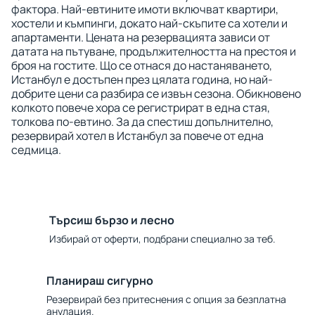
фактора. Най-евтините имоти включват квартири,
хостели и къмпинги, докато най-скъпите са хотели и
апартаменти. Цената на резервацията зависи от
датата на пътуване, продължителността на престоя и
броя на гостите. Що се отнася до настаняването,
Истанбул е достъпен през цялата година, но най-
добрите цени са разбира се извън сезона. Обикновено
колкото повече хора се регистрират в една стая,
толкова по-евтино. За да спестиш допълнително,
резервирай хотел в Истанбул за повече от една
седмица.
Търсиш бързо и лесно
Избирай от оферти, подбрани специално за теб.
Планираш сигурно
Резервирай без притеснения с опция за безплатна
анулация.