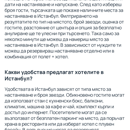
дати на настаняване и напускане. След като избереш
броя гости, търсачката ще покаже наличните места за
настаняване в Истанбул. Филтрирането на
резултатите по тип на мястото, брой звезди, оценка от
гостите, разстояние от центъра и опция за безплатно
анулиране ще те улесни при търсенето. Така само за
няколко минути ще можеш да намериш място за
настаняване в Истанбул. В зависимост от нуждите ти
можеш да резервираш настаняване отделно или в
комбинация от полет + хотел.
Какви удобства предлагат хотелите в
Истанбул?
Удобствата в Истанбул зависят от типа място за
настаняване и броя звезди. Обикновено гостите могат
да използват стаи с кухненски бокс, балкони,
климатик, машина за кафе и чай, комплект кърпи и
достъп до интернет. Посетителите могат да се
възползват от безплатен паркинг на място, да поръчат
храна в ресторанта или да изберат хотел с плувен
басейн. В допълнение могат да резервират