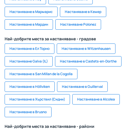
Настаняване в Мармарис
Настаняване в Кемер
Настаняване в Мардин
Настаняване Polonez
Най-добрите места за настаняване - градове
Настаняване в Ел Торно
Настаняване в Witzenhausen
Настаняване Galva (IL)
Настаняване в Castets-en-Dorthe
Настаняване в San Millan de la Cogolla
Настаняване в Höllviken
Настаняване в Guillerval
Настаняване в Хърствил (Сидни)
Настаняване в Alcolea
Настаняване в Brusno
Най-добрите места за настаняване - райони