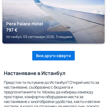
Pera Palace Hotel
797
€
Истанбул, 03 септември 2026, 3 нощувки
Виж други оферти
Настаняване в Истанбул
Предстои ти пътуване до Истанбул? Открий място за
настаняване, съобразено с бюджета и
предпочитанията ти. Можеш да избираш измежду
просторни, комфортно оборудвани места за
настаняване с многобройни удобства, както и евтини
хостели, в които да отседнеш за няколко дни, докато