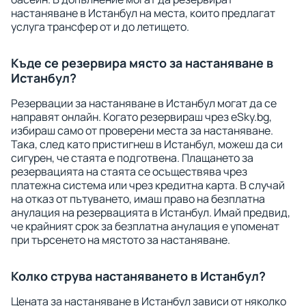
настаняване в Истанбул на места, които предлагат
услуга трансфер от и до летището.
Къде се резервира място за настаняване в
Истанбул?
Резервации за настаняване в Истанбул могат да се
направят онлайн. Когато резервираш чрез eSky.bg,
избираш само от проверени места за настаняване.
Така, след като пристигнеш в Истанбул, можеш да си
сигурен, че стаята е подготвена. Плащането за
резервацията на стаята се осъществява чрез
платежна система или чрез кредитна карта. В случай
на отказ от пътуването, имаш право на безплатна
анулация на резервацията в Истанбул. Имай предвид,
че крайният срок за безплатна анулация е упоменат
при търсенето на мястото за настаняване.
Колко струва настаняването в Истанбул?
Цената за настаняване в Истанбул зависи от няколко