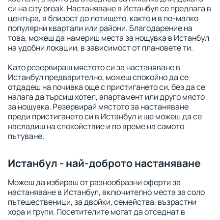
си на city break. Настаняване в Истанбул се предлага в
центъра, в близост до летището, както и в по-малко
популярни квартали или райони. Благодарение на
това, можеш да намериш места за нощувка в Истанбул
на удобни локации, в зависимост от плановете ти.
Като резервираш мястото си за настаняване в
Истанбул предварително, можеш спокойно да се
отдадеш на почивка още с пристигането си, без да се
налага да търсиш хотел, апартамент или друго място
за нощувка. Резервирай мястото за настаняване
преди пристигането си в Истанбул и ще можеш да се
насладиш на спокойствие и по време на самото
пътуване.
Истанбул - най-доброто настаняване
Можеш да избираш от разнообразни оферти за
настаняване в Истанбул, включително места за соло
пътешественици, за двойки, семейства, възрастни
хора и групи. Посетителите могат да отседнат в