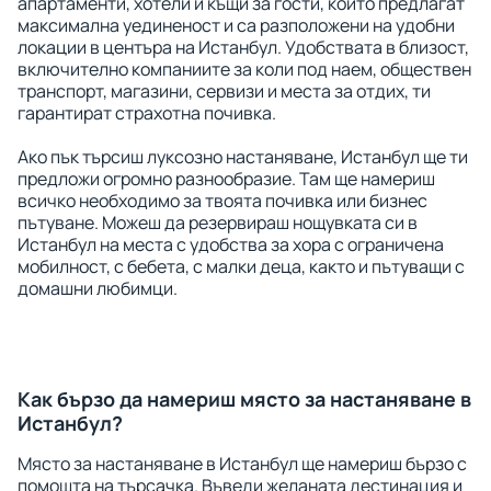
апартаменти, хотели и къщи за гости, които предлагат
максимална уединеност и са разположени на удобни
локации в центъра на Истанбул. Удобствата в близост,
включително компаниите за коли под наем, обществен
транспорт, магазини, сервизи и места за отдих, ти
гарантират страхотна почивка.
Ако пък търсиш луксозно настаняване, Истанбул ще ти
предложи огромно разнообразие. Там ще намериш
всичко необходимо за твоята почивка или бизнес
пътуване. Можеш да резервираш нощувката си в
Истанбул на места с удобства за хора с ограничена
мобилност, с бебета, с малки деца, както и пътуващи с
домашни любимци.
Как бързо да намериш място за настаняване в
Истанбул?
Място за настаняване в Истанбул ще намериш бързо с
помощта на търсачка. Въведи желаната дестинация и