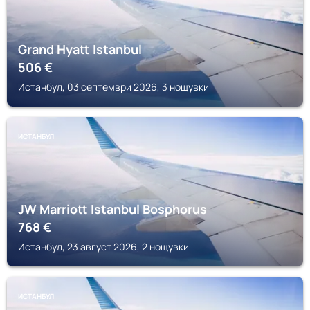
Grand Hyatt Istanbul
506
€
Истанбул, 03 септември 2026, 3 нощувки
ИСТАНБУЛ
JW Marriott Istanbul Bosphorus
768
€
Истанбул, 23 август 2026, 2 нощувки
ИСТАНБУЛ