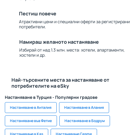
Пестиш повече
Атрактивни цени и специални оферти за регистрирани
потребители.
Намираш желаното настаняване
Избирай от над 1.3 млн. места: хотели, апартаменти,
хостели и др.
Най-търсените места за настаняване от
потребителите на eSky
Настаняване в Турция - Популярни градове
Настаняване в Анталия
Настаняване в Алания
Настаняване във Фетие
Настаняване в Бодрум
Настаняване в Kaş
Настаняване Cesme