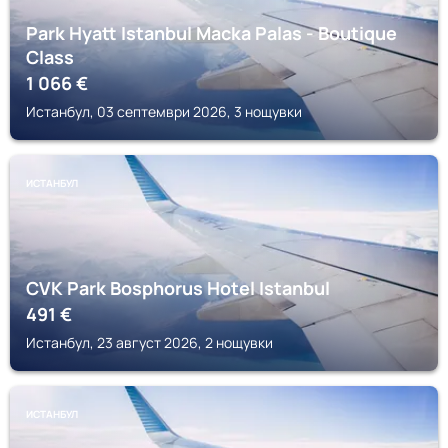
Park Hyatt Istanbul Macka Palas - Boutique
Class
1 066
€
Истанбул, 03 септември 2026, 3 нощувки
ИСТАНБУЛ
CVK Park Bosphorus Hotel Istanbul
491
€
Истанбул, 23 август 2026, 2 нощувки
ИСТАНБУЛ