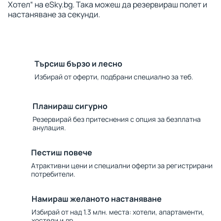
Хотел“ на eSky.bg. Така можеш да резервираш полет и
настаняване за секунди.
Търсиш бързо и лесно
Избирай от оферти, подбрани специално за теб.
Планираш сигурно
Резервирай без притеснения с опция за безплатна
анулация.
Пестиш повече
Атрактивни цени и специални оферти за регистрирани
потребители.
Намираш желаното настаняване
Избирай от над 1.3 млн. места: хотели, апартаменти,
хостели и др.