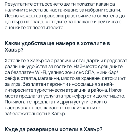
Резултатите от търсенето ще ти покажат какви са
наличните места за настаняване за избраните дати.
Лесно можеш да провериш разстоянието от хотела до
центъра на града, методите за плащане и рейтинга с
оценките от посетителите.
Какви удобства ще намеря в хотелите в
Хавър?
Хотелите в Хавър са с различни стандарти и предлагат
различни удобства за гостите. Най-често срещаните
са безплатен Wi-Fi, уелнес зони със СПА, мини бар/
сейф в стаята, магазини, място за хранене, детски кът
за игра, безплатен паркинг и информация за най-
интересните туристически атракции в района. Някои
места предлагат услугата трансфер от и до летището.
Понякога те предлагат и други услуги, с които
насърчават посещаването на най-важните
забележителности в Хавър.
Къде да резервирам хотели в Хавър?