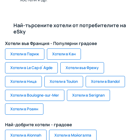
Най-търсените хотели от потребителите на
eSky
Хотели във Франция - Популярни градове
Хотели в Париж
Хотели в Кан
Хотели в Le Cap d`Agde
Хотели във Фрежу
Хотели в Ница
Хотели в Toulon
Хотели в Bandol
Хотели в Boulogne-sur-Mer
Хотели в Serignan
Хотели в Роаян
Най-добрите хотели - градове
Хотели в Alonnah
Хотели в Мойогалпа