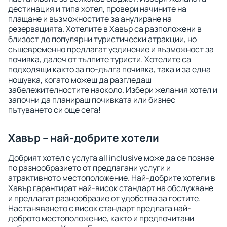
дестинация и типа хотел, провери начините на
плащане и възможностите за анулиране на
резервацията. Хотелите в Хавър са разположени в
близост до популярни туристически атракции, но
същевременно предлагат уединение и възможност за
почивка, далеч от тълпите туристи. Хотелите са
подходящи както за по-дълга почивка, така и за една
нощувка, когато можеш да разгледаш
забележителностите наоколо. Избери желания хотел и
започни да планираш почивката или бизнес
пътуването си още сега!
Хавър – най-добрите хотели
Добрият хотел с услуга all inclusive може да се познае
по разнообразието от предлагани услуги и
атрактивното местоположение. Най-добрите хотели в
Хавър гарантират най-висок стандарт на обслужване
и предлагат разнообразие от удобства за гостите.
Настаняването с висок стандарт предлага най-
доброто местоположение, както и предпочитани