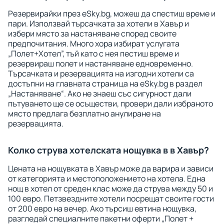
Резервирайки през eSky.bg, можеш да спестиш време и
пари. Използвай търсачката за хотели в Хавър и
избери място за настаняване според своите
предпочитания. Много хора избират услугата
„Полет+Хотел”, тъй като с нея пестиш време и
резервираш полет и настаняване едновременно.
Търсачката и резервацията на изгодни хотели са
достъпни на главната страница на eSky.bg в раздел
„Настаняване“. Ако не знаеш със сигурност дали
пътуването ще се осъществи, провери дали избраното
място предлага безплатно анулиране на
резервацията.
Колко струва хотелската нощувка в в Хавър?
Цената на нощувката в Хавър може да варира и зависи
от категорията и местоположението на хотела. Една
нощ в хотел от среден клас може да струва между 50 и
100 евро. Петзвездните хотели посрещат своите гости
от 200 евро на вечер. Ако търсиш евтина нощувка,
разгледай специалните пакетни оферти „Полет +