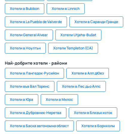
Хотели в Bubikon
Хотели в Linnich
Хотели в La Puebla de Valverde
Хотели в Саранди Гранде
Хотели General Alvear
Хотели Utjeha-Bušat
Хотели в Ноултън
Хотели Templeton (CA)
Най-добрите хотели - райони
Хотели в Лангедок-Русийон
Хотели в Алп дЮез
Хотели във Вал Торенс
Хотели в Лес дьо Алпс
Хотели в Юра
Хотели в Милос
Хотели в Дубровник-Неретва
Хотели в Близък изток
Хотели в Баска автономна област
Хотели в Борнхолм