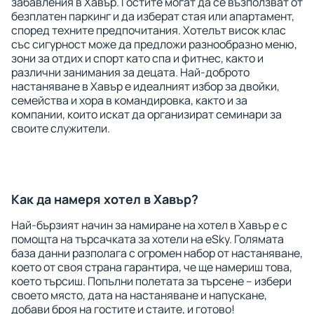
забавления в Хавър. Гостите могат да се възползват от
безплатен паркинг и да изберат стая или апартамент,
според техните предпочитания. Хотелът висок клас
със сигурност може да предложи разнообразно меню,
зони за отдих и спорт като спа и фитнес, както и
различни занимания за децата. Най-доброто
настаняване в Хавър е идеалният избор за двойки,
семейства и хора в командировка, както и за
компании, които искат да организират семинари за
своите служители.
Как да намеря хотел в Хавър?
Най-бързият начин за намиране на хотел в Хавър е с
помощта на търсачката за хотели на eSky. Голямата
база данни разполага с огромен набор от настаняване,
което от своя страна гарантира, че ще намериш това,
което търсиш. Попълни полетата за търсене – избери
своето място, дата на настаняване и напускане,
добави броя на гостите и стаите, и готово!