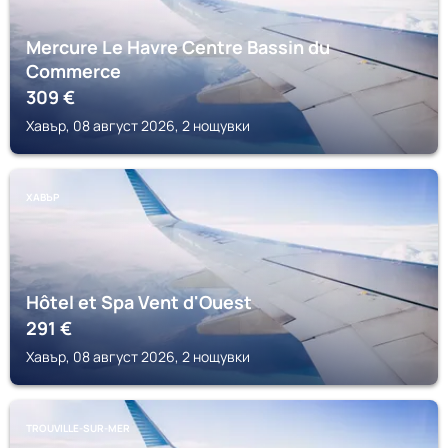
Mercure Le Havre Centre Bassin du
Commerce
309
€
Хавър, 08 август 2026, 2 нощувки
ХАВЪР
Hôtel et Spa Vent d'Ouest
291
€
Хавър, 08 август 2026, 2 нощувки
TROUVILLE-SUR-MER