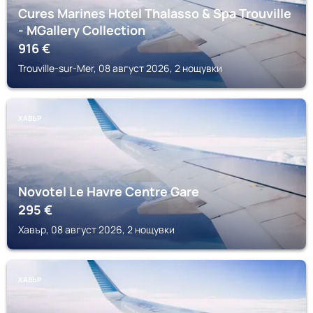
Cures Marines Hotel Thalasso & Spa Trouville
- MGallery Collection
916
€
Trouville-sur-Mer, 08 август 2026, 2 нощувки
ХАВЪР
Novotel Le Havre Centre Gare
295
€
Хавър, 08 август 2026, 2 нощувки
ХАВЪР