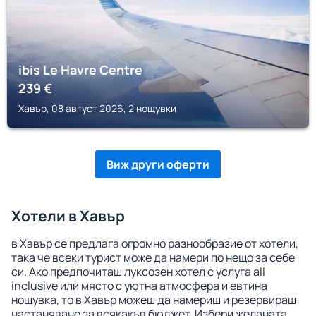
ibis Le Havre Centre
239
€
Хавър, 08 август 2026, 2 нощувки
Виж други оферти
Хотели в Хавър
в Хавър се предлага огромно разнообразие от хотели,
така че всеки турист може да намери по нещо за себе
си. Ако предпочиташ луксозен хотел с услуга all
inclusive или място с уютна атмосфера и евтина
нощувка, то в Хавър можеш да намериш и резервираш
настаняване за всякакъв бюджет. Избери желаната