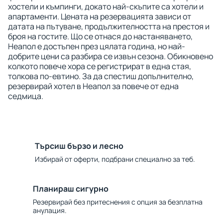
хостели и къмпинги, докато най-скъпите са хотели и
апартаменти. Цената на резервацията зависи от
датата на пътуване, продължителността на престоя и
броя на гостите. Що се отнася до настаняването,
Неапол е достъпен през цялата година, но най-
добрите цени са разбира се извън сезона. Обикновено
колкото повече хора се регистрират в една стая,
толкова по-евтино. За да спестиш допълнително,
резервирай хотел в Неапол за повече от една
седмица.
Търсиш бързо и лесно
Избирай от оферти, подбрани специално за теб.
Планираш сигурно
Резервирай без притеснения с опция за безплатна
анулация.