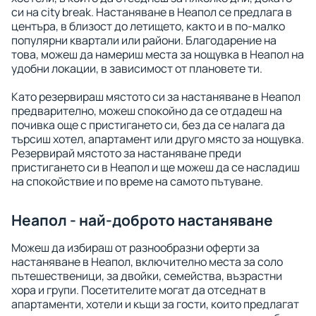
си на city break. Настаняване в Неапол се предлага в
центъра, в близост до летището, както и в по-малко
популярни квартали или райони. Благодарение на
това, можеш да намериш места за нощувка в Неапол на
удобни локации, в зависимост от плановете ти.
Като резервираш мястото си за настаняване в Неапол
предварително, можеш спокойно да се отдадеш на
почивка още с пристигането си, без да се налага да
търсиш хотел, апартамент или друго място за нощувка.
Резервирай мястото за настаняване преди
пристигането си в Неапол и ще можеш да се насладиш
на спокойствие и по време на самото пътуване.
Неапол - най-доброто настаняване
Можеш да избираш от разнообразни оферти за
настаняване в Неапол, включително места за соло
пътешественици, за двойки, семейства, възрастни
хора и групи. Посетителите могат да отседнат в
апартаменти, хотели и къщи за гости, които предлагат