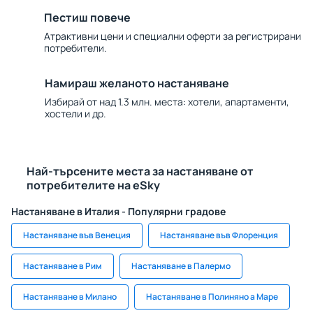
Пестиш повече
Атрактивни цени и специални оферти за регистрирани
потребители.
Намираш желаното настаняване
Избирай от над 1.3 млн. места: хотели, апартаменти,
хостели и др.
Най-търсените места за настаняване от
потребителите на eSky
Настаняване в Италия - Популярни градове
Настаняване във Венеция
Настаняване във Флоренция
Настаняване в Рим
Настаняване в Палермо
Настаняване в Милано
Настаняване в Полиняно а Маре