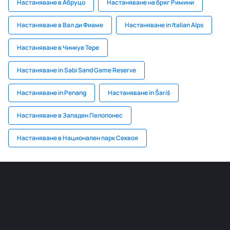
Настаняване в Абруцо
Настаняване на бряг Римини
Настаняване в Вал ди Фиаме
Настаняване in Italian Alps
Настаняване в Чинкуе Тере
Настаняване in Sabi Sand Game Reserve
Настаняване in Penang
Настаняване in Šariš
Настаняване в Западен Пелопонес
Настаняване в Национален парк Секвоя