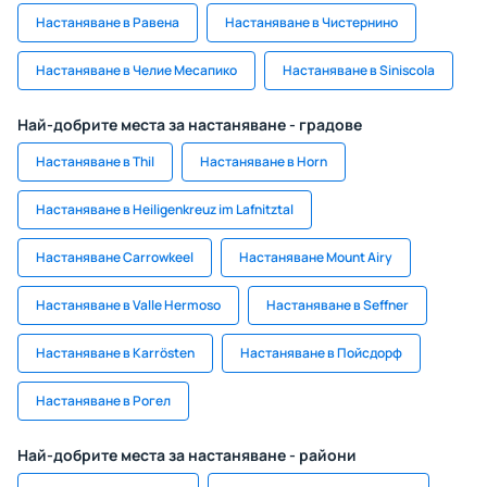
Настаняване в Равена
Настаняване в Чистернино
Настаняване в Челие Месапико
Настаняване в Siniscola
Най-добрите места за настаняване - градове
Настаняване в Thil
Настаняване в Horn
Настаняване в Heiligenkreuz im Lafnitztal
Настаняване Carrowkeel
Настаняване Mount Airy
Настаняване в Valle Hermoso
Настаняване в Seffner
Настаняване в Karrösten
Настаняване в Пойсдорф
Настаняване в Рогел
Най-добрите места за настаняване - райони