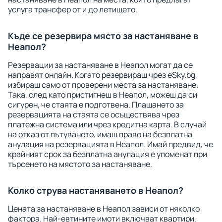
услуга трансфер от и до летището.
Къде се резервира място за настаняване в
Неапол?
Резервации за настаняване в Неапол могат да се
направят онлайн. Когато резервираш чрез eSky.bg,
избираш само от проверени места за настаняване.
Така, след като пристигнеш в Неапол, можеш да си
сигурен, че стаята е подготвена. Плащането за
резервацията на стаята се осъществява чрез
платежна система или чрез кредитна карта. В случай
на отказ от пътуването, имаш право на безплатна
анулация на резервацията в Неапол. Имай предвид, че
крайният срок за безплатна анулация е упоменат при
търсенето на мястото за настаняване.
Колко струва настаняването в Неапол?
Цената за настаняване в Неапол зависи от няколко
фактора. Най-евтините имоти включват квартири,