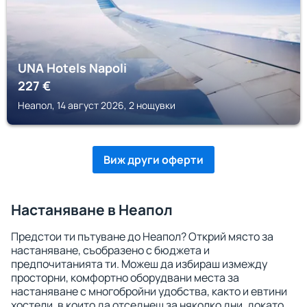
UNA Hotels Napoli
227
€
Неапол, 14 август 2026, 2 нощувки
Виж други оферти
Настаняване в Неапол
Предстои ти пътуване до Неапол? Открий място за
настаняване, съобразено с бюджета и
предпочитанията ти. Можеш да избираш измежду
просторни, комфортно оборудвани места за
настаняване с многобройни удобства, както и евтини
хостели, в които да отседнеш за няколко дни, докато