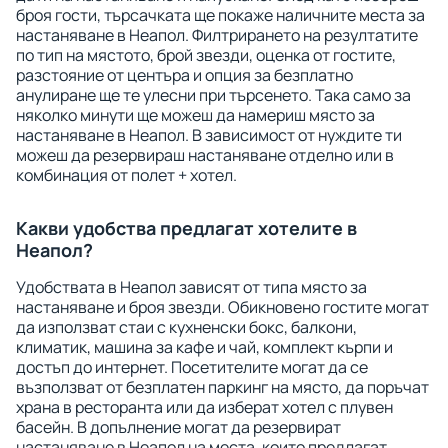
броя гости, търсачката ще покаже наличните места за
настаняване в Неапол. Филтрирането на резултатите
по тип на мястото, брой звезди, оценка от гостите,
разстояние от центъра и опция за безплатно
анулиране ще те улесни при търсенето. Така само за
няколко минути ще можеш да намериш място за
настаняване в Неапол. В зависимост от нуждите ти
можеш да резервираш настаняване отделно или в
комбинация от полет + хотел.
Какви удобства предлагат хотелите в
Неапол?
Удобствата в Неапол зависят от типа място за
настаняване и броя звезди. Обикновено гостите могат
да използват стаи с кухненски бокс, балкони,
климатик, машина за кафе и чай, комплект кърпи и
достъп до интернет. Посетителите могат да се
възползват от безплатен паркинг на място, да поръчат
храна в ресторанта или да изберат хотел с плувен
басейн. В допълнение могат да резервират
настаняване в Неапол на места, които предлагат