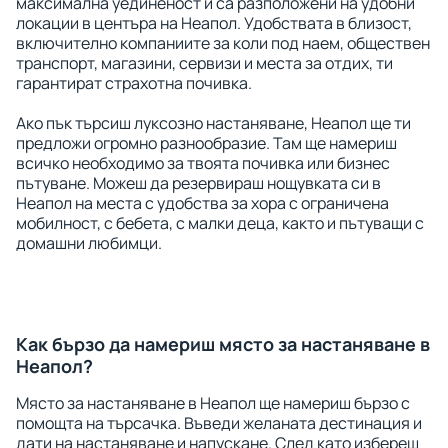
максимална уединеност и са разположени на удобни
локации в центъра на Неапол. Удобствата в близост,
включително компаниите за коли под наем, обществен
транспорт, магазини, сервизи и места за отдих, ти
гарантират страхотна почивка.
Ако пък търсиш луксозно настаняване, Неапол ще ти
предложи огромно разнообразие. Там ще намериш
всичко необходимо за твоята почивка или бизнес
пътуване. Можеш да резервираш нощувката си в
Неапол на места с удобства за хора с ограничена
мобилност, с бебета, с малки деца, както и пътуващи с
домашни любимци.
Как бързо да намериш място за настаняване в
Неапол?
Място за настаняване в Неапол ще намериш бързо с
помощта на търсачка. Въведи желаната дестинация и
дати на настаняване и напускане. След като избереш