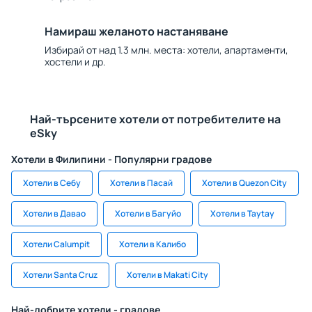
Намираш желаното настаняване
Избирай от над 1.3 млн. места: хотели, апартаменти,
хостели и др.
Най-търсените хотели от потребителите на
eSky
Хотели в Филипини - Популярни градове
Хотели в Себу
Хотели в Пасай
Хотели в Quezon City
Хотели в Давао
Хотели в Багуйо
Хотели в Taytay
Хотели Calumpit
Хотели в Калибо
Хотели Santa Cruz
Хотели в Makati City
Най-добрите хотели - градове