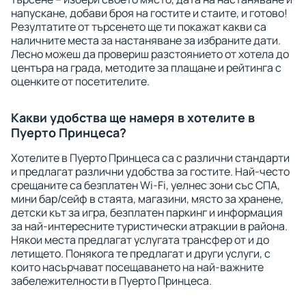
напускане, добави броя на гостите и стаите, и готово!
Резултатите от търсенето ще ти покажат какви са
наличните места за настаняване за избраните дати.
Лесно можеш да провериш разстоянието от хотела до
центъра на града, методите за плащане и рейтинга с
оценките от посетителите.
Какви удобства ще намеря в хотелите в
Пуерто Принцеса?
Хотелите в Пуерто Принцеса са с различни стандарти
и предлагат различни удобства за гостите. Най-често
срещаните са безплатен Wi-Fi, уелнес зони със СПА,
мини бар/сейф в стаята, магазини, място за хранене,
детски кът за игра, безплатен паркинг и информация
за най-интересните туристически атракции в района.
Някои места предлагат услугата трансфер от и до
летището. Понякога те предлагат и други услуги, с
които насърчават посещаването на най-важните
забележителности в Пуерто Принцеса.