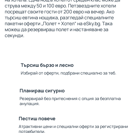
струва между 50 и 100 евро. Петзвездните хотели
посрещат своите гости от 200 евро на вечер. Ако
търсиш евтина нощувка, разгледай специалните
пакетни оферти „Полет + Хотел“ на eSky.bg. Така
можеш да резервираш полет и настаняване за
секунди.
Търсиш бързо и лесно
Избирай от оферти, подбрани специално за теб.
Планираш сигурно
Резервирай без притеснения с опция за безплатна
анулация.
Пестиш повече
Атрактивни цени и специални оферти за регистрирани
потребители.