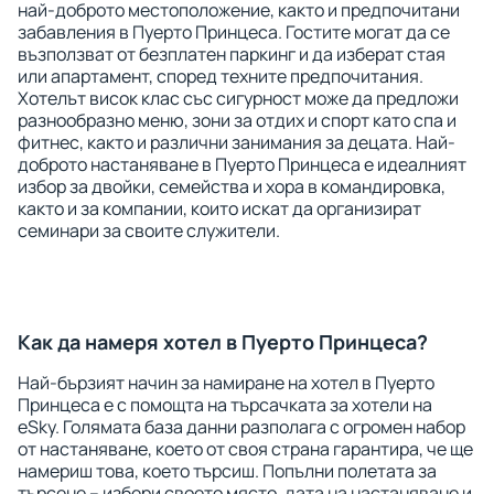
най-доброто местоположение, както и предпочитани
забавления в Пуерто Принцеса. Гостите могат да се
възползват от безплатен паркинг и да изберат стая
или апартамент, според техните предпочитания.
Хотелът висок клас със сигурност може да предложи
разнообразно меню, зони за отдих и спорт като спа и
фитнес, както и различни занимания за децата. Най-
доброто настаняване в Пуерто Принцеса е идеалният
избор за двойки, семейства и хора в командировка,
както и за компании, които искат да организират
семинари за своите служители.
Как да намеря хотел в Пуерто Принцеса?
Най-бързият начин за намиране на хотел в Пуерто
Принцеса е с помощта на търсачката за хотели на
eSky. Голямата база данни разполага с огромен набор
от настаняване, което от своя страна гарантира, че ще
намериш това, което търсиш. Попълни полетата за
търсене – избери своето място, дата на настаняване и