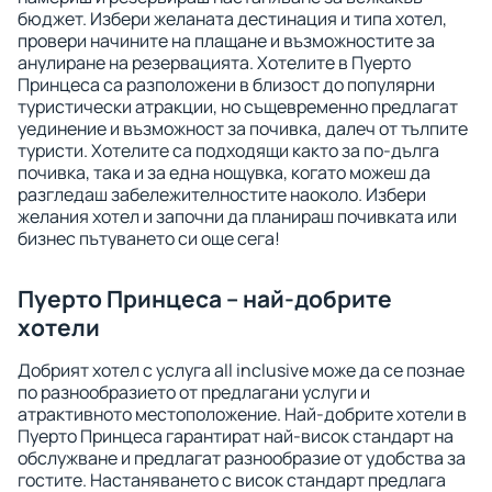
бюджет. Избери желаната дестинация и типа хотел,
провери начините на плащане и възможностите за
анулиране на резервацията. Хотелите в Пуерто
Принцеса са разположени в близост до популярни
туристически атракции, но същевременно предлагат
уединение и възможност за почивка, далеч от тълпите
туристи. Хотелите са подходящи както за по-дълга
почивка, така и за една нощувка, когато можеш да
разгледаш забележителностите наоколо. Избери
желания хотел и започни да планираш почивката или
бизнес пътуването си още сега!
Пуерто Принцеса – най-добрите
хотели
Добрият хотел с услуга all inclusive може да се познае
по разнообразието от предлагани услуги и
атрактивното местоположение. Най-добрите хотели в
Пуерто Принцеса гарантират най-висок стандарт на
обслужване и предлагат разнообразие от удобства за
гостите. Настаняването с висок стандарт предлага