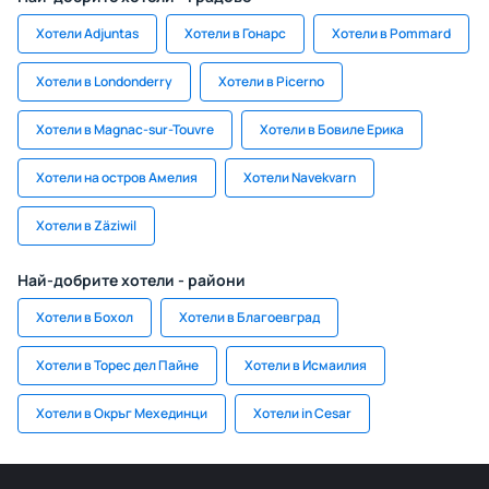
Хотели Adjuntas
Хотели в Гонарс
Хотели в Pommard
Хотели в Londonderry
Хотели в Picerno
Хотели в Magnac-sur-Touvre
Хотели в Бовиле Ерика
Хотели на остров Амелия
Хотели Navekvarn
Хотели в Zäziwil
Най-добрите хотели - райони
Хотели в Бохол
Хотели в Благоевград
Хотели в Торес дел Пайне
Хотели в Исмаилия
Хотели в Окръг Мехединци
Хотели in Cesar