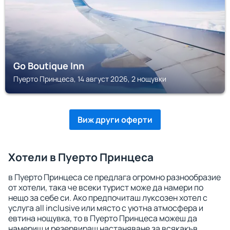
Go Boutique Inn
Пуерто Принцеса, 14 август 2026, 2 нощувки
Виж други оферти
Хотели в Пуерто Принцеса
в Пуерто Принцеса се предлага огромно разнообразие
от хотели, така че всеки турист може да намери по
нещо за себе си. Ако предпочиташ луксозен хотел с
услуга all inclusive или място с уютна атмосфера и
евтина нощувка, то в Пуерто Принцеса можеш да
намериш и резервираш настаняване за всякакъв