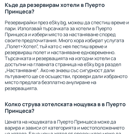
Къде да резервирам хотели в Пуерто
Принцеса?
Резервирайки през eSky.bg, можеш да спестиш време и
пари. Използвай търсачката за хотели в Пуерто
Принцеса и избери място за настаняване според
своите предпочитания. Много хора избират услугата
„Полет+Хотел”, тъй като с нея пестиш време и
резервираш полет и настаняване едновременно.
Търсачката и резервацията на изгодни хотели са
достъпни на главната страница на eSky.bg в раздел
„Настаняване“. Ако не знаеш със сигурност дали
пътуването ще се осъществи, провери дали избраното
място предлага безплатно анулиране на
резервацията.
Колко струва хотелската нощувка в в Пуерто
Принцеса?
Цената на нощувката в Пуерто Принцеса може да
варира и зависи от категорията и местоположението
на хотела. Една нощ в хотел от среден клас може да