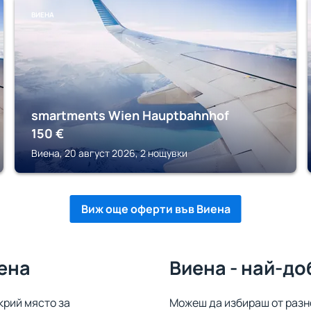
ВИЕНА
smartments Wien Hauptbahnhof
150
€
Виена, 20 август 2026, 2 нощувки
Виж още оферти във Виена
ена
Виена - най-д
крий място за
Можеш да избираш от разн