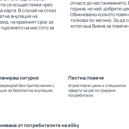
отнася до настаняването, 
ята се осъществява чрез
година, но най-добрите це
 карта. В случай на отказ
Обикновено колкото повече
латна анулация на
толкова по-евтино. За да 
вид, че крайният срок за
хотел във Виена за повече
 търсенето на мястото за
ланираш сигурно
Пестиш повече
зервирай без притеснения с
Атрактивни цени и специални
ция за безплатна анулация.
оферти за регистрирани
потребители.
аняване от потребителите на eSky