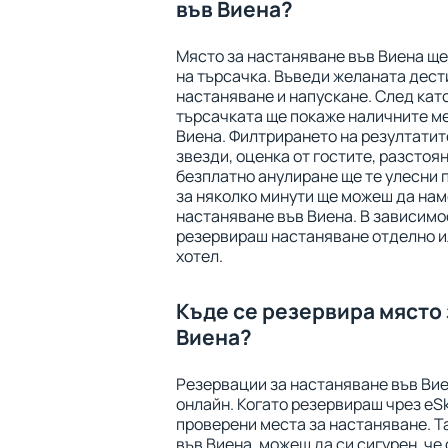
във Виена?
Място за настаняване във Виена щ
на търсачка. Въведи желаната дест
настаняване и напускане. След като
търсачката ще покаже наличните ме
Виена. Филтрирането на резултатите
звезди, оценка от гостите, разстоян
безплатно анулиране ще те улесни 
за няколко минути ще можеш да нам
настаняване във Виена. В зависимо
резервираш настаняване отделно ил
хотел.
Къде се резервира място 
Виена?
Резервации за настаняване във Вие
онлайн. Когато резервираш чрез eSk
проверени места за настаняване. Т
във Виена, можеш да си сигурен, че