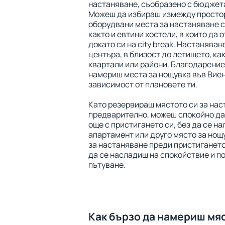
настаняване, съобразено с бюджета
Можеш да избираш измежду просто
оборудвани места за настаняване с
както и евтини хостели, в които да 
докато си на city break. Настаняван
центъра, в близост до летището, ка
квартали или райони. Благодарение
намериш места за нощувка във Виен
зависимост от плановете ти.
Като резервираш мястото си за нас
предварително, можеш спокойно да
още с пристигането си, без да се на
апартамент или друго място за нощ
за настаняване преди пристигането
да се насладиш на спокойствие и п
пътуване.
Как бързо да намериш мя