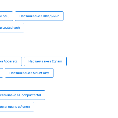
 Грац
Настаняване в Шладминг
в Leutschach
 в Abbaretz
Настаняване в Egham
Настаняване в Mount Airy
станяване в Hochpustertal
астаняване в Аспен