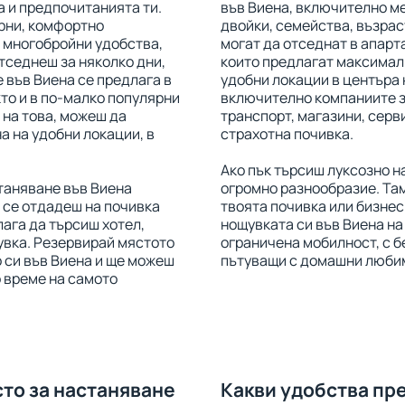
 и предпочитанията ти.
във Виена, включително ме
рни, комфортно
двойки, семейства, възрас
 многобройни удобства,
могат да отседнат в апарта
отседнеш за няколко дни,
които предлагат максимал
е във Виена се предлага в
удобни локации в центъра 
кто и в по-малко популярни
включително компаниите з
 на това, можеш да
транспорт, магазини, серви
а на удобни локации, в
страхотна почивка.
Ако пък търсиш луксозно н
таняване във Виена
огромно разнообразие. Та
 се отдадеш на почивка
твоята почивка или бизне
лага да търсиш хотел,
нощувката си във Виена на 
увка. Резервирай мястото
ограничена мобилност, с бе
 си във Виена и ще можеш
пътуващи с домашни люби
о време на самото
сто за настаняване
Какви удобства пр