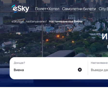
Полет+Хотел
Самолетни билети
City 
eSky.bg
/
nastanyavane
/
Настаняване във Виена
И