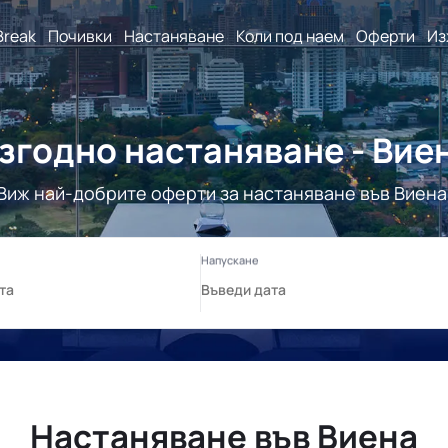
Break
Почивки
Настаняване
Коли под наем
Оферти
Из
згодно настаняване - Вие
Виж най-добрите оферти за настаняване във Виена
Настаняване във Виена