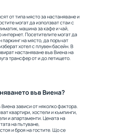
сят от типа място за настаняване и
остите могат да използват стаи с
лиматик, машина за кафе и чай,
о интернет. Посетителите могат да
н паркинг на място, да поръчат
изберат хотел с плувен басейн. В
рвират настаняване във Виена на
луга трансфер от и до летището.
аняването във Виена?
 Виена зависи от няколко фактора.
ат квартири, хостели и къмпинги,
ели и апартаменти. Цената на
тата на пътуване,
тоя и броя на гостите. Що се