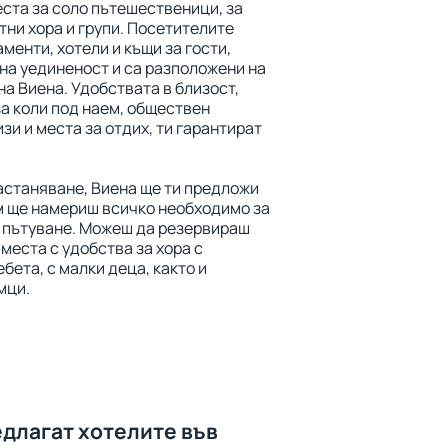
ста за соло пътешественици, за
тни хора и групи. Посетителите
менти, хотели и къщи за гости,
на уединеност и са разположени на
на Виена. Удобствата в близост,
а коли под наем, обществен
зи и места за отдих, ти гарантират
астаняване, Виена ще ти предложи
м ще намериш всичко необходимо за
с пътуване. Можеш да резервираш
места с удобства за хора с
бета, с малки деца, както и
мци.
едлагат хотелите във