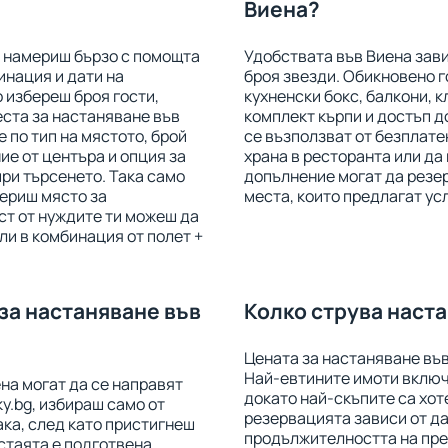
Виена?
е намериш бързо с помощта
Удобствата във Виена зави
инация и дати на
броя звезди. Обикновено г
 избереш броя гости,
кухненски бокс, балкони, к
ста за настаняване във
комплект кърпи и достъп д
 по тип на мястото, брой
се възползват от безплате
ие от центъра и опция за
храна в ресторанта или да 
при търсенето. Така само
допълнение могат да резе
ериш място за
места, които предлагат ус
ст от нуждите ти можеш да
и в комбинация от полет +
за настаняване във
Колко струва наст
Цената за настаняване във
Най-евтините имоти включв
на могат да се направят
докато най-скъпите са хот
y.bg, избираш само от
резервацията зависи от да
ака, след като пристигнеш
продължителността на прес
 стаята е подготвена.