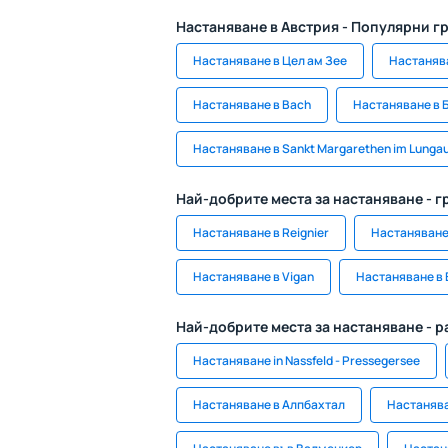
Настаняване в Австрия - Популярни г
Настаняване в Цел ам Зее
Настаняв
Настаняване в Bach
Настаняване в 
Настаняване в Sankt Margarethen im Lunga
Най-добрите места за настаняване - г
Настаняване в Reignier
Настаняване
Настаняване в Vigan
Настаняване в 
Най-добрите места за настаняване - 
Настаняване in Nassfeld - Pressegersee
Настаняване в Алпбахтал
Настанява