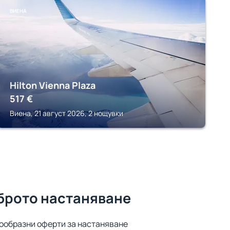
ВИЕНА
Hilton Vienna Plaza
517
€
Виена, 21 август 2026, 2 нощувки
оброто настаняване
ообразни оферти за настаняване