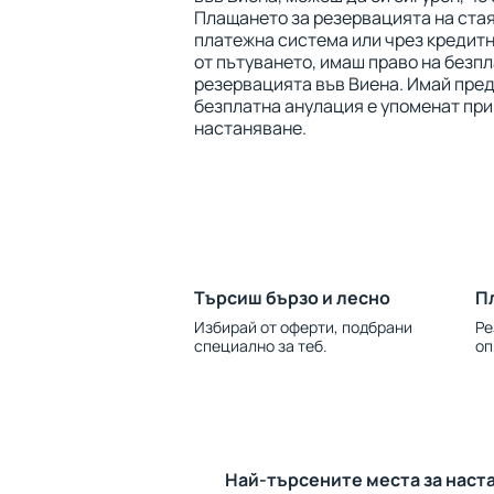
Плащането за резервацията на ста
платежна система или чрез кредитна
от пътуването, имаш право на безп
резервацията във Виена. Имай пред
безплатна анулация е упоменат при
настаняване.
Търсиш бързо и лесно
П
Избирай от оферти, подбрани
Ре
специално за теб.
оп
Най-търсените места за наст