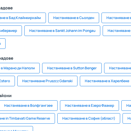
радове
ане в Бад Клайнкирхайм
Настаняване в Сьолден
Настаняване в
Бибервиер
Настаняване в Sankt Johann im Pongau
Настаняване 
u
радове
 в Марано ди Наполи
Настаняване в Sutton Benger
Настаняване
Estero
Настаняване Pruszcz Gdanski
Настаняване в Харелбеке
райони
Настаняване в Волфгангзее
Настаняване в Езеро Фаакер
На
не in Timbavati Game Reserve
Настаняване в София (област)
Н