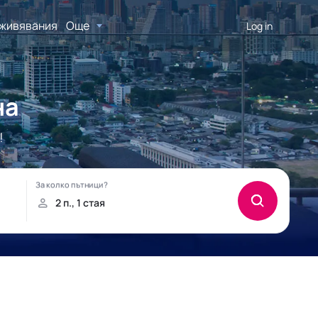
живявания
Още
Log in
на
!