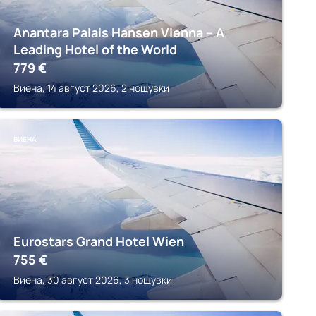
Anantara Palais Hansen Vienna – A
Leading Hotel of the World
779
€
Виена, 14 август 2026, 2 нощувки
ВИЕНА
Eurostars Grand Hotel Wien
755
€
Виена, 30 август 2026, 3 нощувки