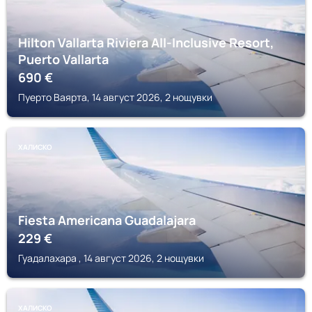
Hilton Vallarta Riviera All-Inclusive Resort,
Puerto Vallarta
690
€
Пуерто Ваярта, 14 август 2026, 2 нощувки
ХАЛИСКО
Fiesta Americana Guadalajara
229
€
Гуадалахара , 14 август 2026, 2 нощувки
ХАЛИСКО