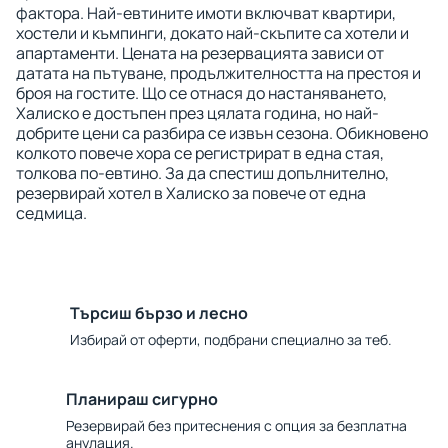
фактора. Най-евтините имоти включват квартири,
хостели и къмпинги, докато най-скъпите са хотели и
апартаменти. Цената на резервацията зависи от
датата на пътуване, продължителността на престоя и
броя на гостите. Що се отнася до настаняването,
Халиско е достъпен през цялата година, но най-
добрите цени са разбира се извън сезона. Обикновено
колкото повече хора се регистрират в една стая,
толкова по-евтино. За да спестиш допълнително,
резервирай хотел в Халиско за повече от една
седмица.
Търсиш бързо и лесно
Избирай от оферти, подбрани специално за теб.
Планираш сигурно
Резервирай без притеснения с опция за безплатна
анулация.