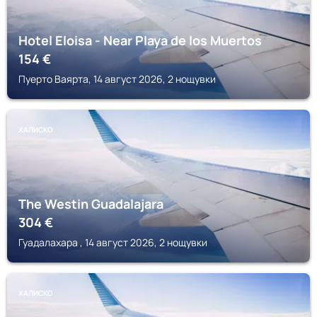
Hotel Eloisa - Near Playa de los Muertos
154
€
Пуерто Ваярта, 14 август 2026, 2 нощувки
ХАЛИСКО
The Westin Guadalajara
304
€
Гуадалахара , 14 август 2026, 2 нощувки
ХАЛИСКО