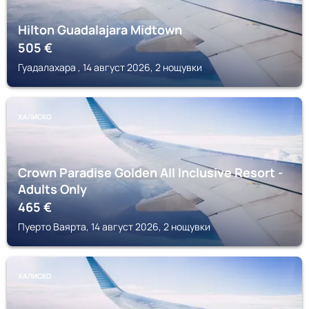
Hilton Guadalajara Midtown
505
€
Гуадалахара , 14 август 2026, 2 нощувки
ХАЛИСКО
Crown Paradise Golden All Inclusive Resort -
Adults Only
465
€
Пуерто Ваярта, 14 август 2026, 2 нощувки
ХАЛИСКО