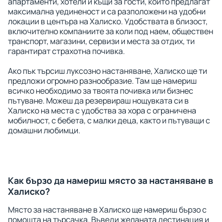
апартаменти, хотели и къщи за гости, които предлагат
максимална уединеност и са разположени на удобни
локации в центъра на Халиско. Удобствата в близост,
включително компаниите за коли под наем, обществен
транспорт, магазини, сервизи и места за отдих, ти
гарантират страхотна почивка.
Ако пък търсиш луксозно настаняване, Халиско ще ти
предложи огромно разнообразие. Там ще намериш
всичко необходимо за твоята почивка или бизнес
пътуване. Можеш да резервираш нощувката си в
Халиско на места с удобства за хора с ограничена
мобилност, с бебета, с малки деца, както и пътуващи с
домашни любимци.
Как бързо да намериш място за настаняване в
Халиско?
Място за настаняване в Халиско ще намериш бързо с
помощта на търсачка. Въведи желаната дестинация и