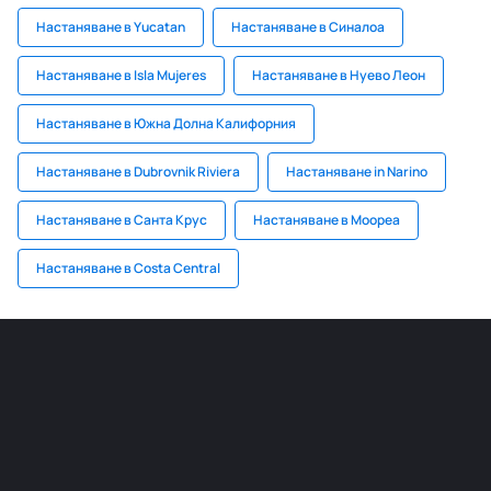
Настаняване в Yucatan
Настаняване в Синалоа
Настаняване в Isla Mujeres
Настаняване в Нуево Леон
Настаняване в Южна Долна Калифорния
Настаняване в Dubrovnik Riviera
Настаняване in Narino
Настаняване в Санта Крус
Настаняване в Моореа
Настаняване в Costa Central