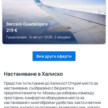
Barceló Guadalajara
219
€
Гуадалахара , 14 август 2026, 2 нощувки
Виж други оферти
Настаняване в Халиско
Предстои ти пътуване до Халиско? Открий място за
настаняване, съобразено с бюджета и
предпочитанията ти. Можеш да избираш измежду
просторни, комфортно оборудвани места за
настаняване с многобройни удобства, както и евтини
хостели, в които да отседнеш за няколко дни, докато