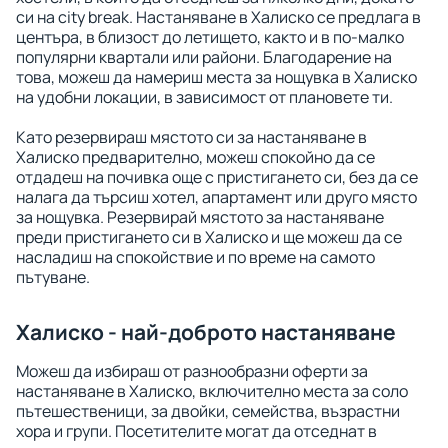
си на city break. Настаняване в Халиско се предлага в
центъра, в близост до летището, както и в по-малко
популярни квартали или райони. Благодарение на
това, можеш да намериш места за нощувка в Халиско
на удобни локации, в зависимост от плановете ти.
Като резервираш мястото си за настаняване в
Халиско предварително, можеш спокойно да се
отдадеш на почивка още с пристигането си, без да се
налага да търсиш хотел, апартамент или друго място
за нощувка. Резервирай мястото за настаняване
преди пристигането си в Халиско и ще можеш да се
насладиш на спокойствие и по време на самото
пътуване.
Халиско - най-доброто настаняване
Можеш да избираш от разнообразни оферти за
настаняване в Халиско, включително места за соло
пътешественици, за двойки, семейства, възрастни
хора и групи. Посетителите могат да отседнат в