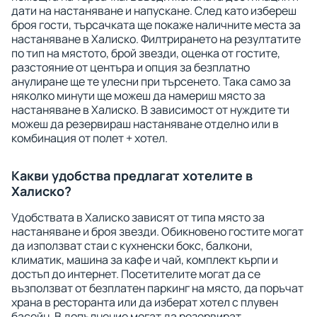
дати на настаняване и напускане. След като избереш
броя гости, търсачката ще покаже наличните места за
настаняване в Халиско. Филтрирането на резултатите
по тип на мястото, брой звезди, оценка от гостите,
разстояние от центъра и опция за безплатно
анулиране ще те улесни при търсенето. Така само за
няколко минути ще можеш да намериш място за
настаняване в Халиско. В зависимост от нуждите ти
можеш да резервираш настаняване отделно или в
комбинация от полет + хотел.
Какви удобства предлагат хотелите в
Халиско?
Удобствата в Халиско зависят от типа място за
настаняване и броя звезди. Обикновено гостите могат
да използват стаи с кухненски бокс, балкони,
климатик, машина за кафе и чай, комплект кърпи и
достъп до интернет. Посетителите могат да се
възползват от безплатен паркинг на място, да поръчат
храна в ресторанта или да изберат хотел с плувен
басейн. В допълнение могат да резервират