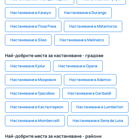
Настаняване в Канкун
Настаняване в Durango
Настаняване в Поза Рика
Настаняване в Matamoros
Настаняване в Silao
Настаняване в Malinalco
Най-добрите места за настаняване - градове
Настаняване Kjolur
Настаняване в Орапа
Настаняване в Монровия
Настаняване в Adamov
Настаняване в Грасобио
Настаняване в Garibaldi
Настаняване в Кастелтеркол
Настаняване в Lumberton
Настаняване в Mombercelli
Настаняване в Sena de Luna
Най-добрите места за настаняване - райони