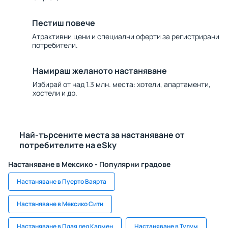
Пестиш повече
Атрактивни цени и специални оферти за регистрирани
потребители.
Намираш желаното настаняване
Избирай от над 1.3 млн. места: хотели, апартаменти,
хостели и др.
Най-търсените места за настаняване от
потребителите на eSky
Настаняване в Мексико - Популярни градове
Настаняване в Пуерто Ваярта
Настаняване в Мексико Сити
Настаняване в Плая дел Кармен
Настаняване в Тулум