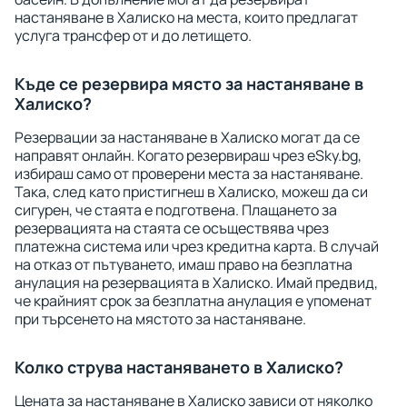
настаняване в Халиско на места, които предлагат
услуга трансфер от и до летището.
Къде се резервира място за настаняване в
Халиско?
Резервации за настаняване в Халиско могат да се
направят онлайн. Когато резервираш чрез eSky.bg,
избираш само от проверени места за настаняване.
Така, след като пристигнеш в Халиско, можеш да си
сигурен, че стаята е подготвена. Плащането за
резервацията на стаята се осъществява чрез
платежна система или чрез кредитна карта. В случай
на отказ от пътуването, имаш право на безплатна
анулация на резервацията в Халиско. Имай предвид,
че крайният срок за безплатна анулация е упоменат
при търсенето на мястото за настаняване.
Колко струва настаняването в Халиско?
Цената за настаняване в Халиско зависи от няколко