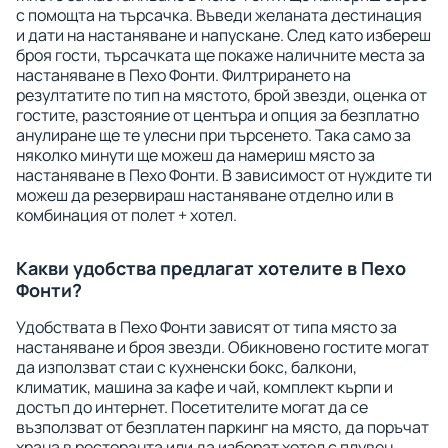
с помощта на търсачка. Въведи желаната дестинация
и дати на настаняване и напускане. След като избереш
броя гости, търсачката ще покаже наличните места за
настаняване в Пехо Фонти. Филтрирането на
резултатите по тип на мястото, брой звезди, оценка от
гостите, разстояние от центъра и опция за безплатно
анулиране ще те улесни при търсенето. Така само за
няколко минути ще можеш да намериш място за
настаняване в Пехо Фонти. В зависимост от нуждите ти
можеш да резервираш настаняване отделно или в
комбинация от полет + хотел.
Какви удобства предлагат хотелите в Пехо
Фонти?
Удобствата в Пехо Фонти зависят от типа място за
настаняване и броя звезди. Обикновено гостите могат
да използват стаи с кухненски бокс, балкони,
климатик, машина за кафе и чай, комплект кърпи и
достъп до интернет. Посетителите могат да се
възползват от безплатен паркинг на място, да поръчат
храна в ресторанта или да изберат хотел с плувен