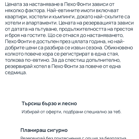
Цената за настаняване в Пехо Фонти зависи от
няколко фактора. Най-евтините имоти включват
квартири, хостели и къмпинги, докато най-скъпите са
хотели и апартаменти. Цената на резервацията зависи
от датата на пътуване, продължителността на престоя
и броя на гостите. Що се отнася до настаняването,
Пехо Фонти е достъпен през цялата година, но най-
добрите цени са разбира се извън сезона. Обикновено
колкото повече хора се регистрират в една стая,
толкова по-евтино. За да спестиш допълнително,
резервирай хотел в Пехо Фонти за повече от една
седмица.
Търсиш бързо и лесно
Избирай от оферти, подбрани специално за теб.
Планираш сигурно
Резервирай без притеснения с опция за безплатна