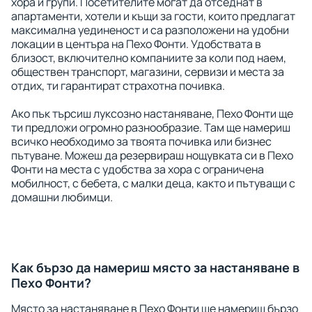
хора и групи. Посетителите могат да отседнат в
апартаменти, хотели и къщи за гости, които предлагат
максимална уединеност и са разположени на удобни
локации в центъра на Пехо Фонти. Удобствата в
близост, включително компаниите за коли под наем,
обществен транспорт, магазини, сервизи и места за
отдих, ти гарантират страхотна почивка.
Ако пък търсиш луксозно настаняване, Пехо Фонти ще
ти предложи огромно разнообразие. Там ще намериш
всичко необходимо за твоята почивка или бизнес
пътуване. Можеш да резервираш нощувката си в Пехо
Фонти на места с удобства за хора с ограничена
мобилност, с бебета, с малки деца, както и пътуващи с
домашни любимци.
Как бързо да намериш място за настаняване в
Пехо Фонти?
Място за настаняване в Пехо Фонти ще намериш бързо