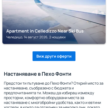
Apartment in Celledizzo Near Ski Bus
Челедицо, 14 август 2026, 2 нощувки
Виж други оферти
Настаняване в Пехо Фонти
Предстои ти пътуване до Пехо Фонти? Открий място за
настаняване, съобразено с бюджета и
предпочитанията ти. Можеш да избираш измежду
просторни, комфортно оборудвани места за
настаняване с многобройни удобства, както и евтини
хостели, в които да отседнеш за няколко дни, докато