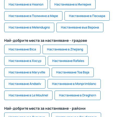
Настаняване в Неапол
Настаняване в Империя
Настаняване в Полиняно а Маре
Настаняване в Пескара
Настаняване в Melendugno
Настаняване във Верона
Най-добрите места за настаняване - градове
Настаняване Bica
Настаняване в Zhejiang
Настаняване в Хосур
Настаняване Rafales
Настаняване в Maryville
Настаняване Toa Baja
Настаняване Andselv
Настаняване в Monprimblanc
Настаняване в Le Moulinel
Настаняване в Dreghorn
Най-добрите места за настаняване - райони