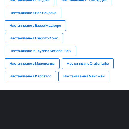
Настаняване в Лигурия
Настаняване в Ломбардия
Настаняване в Вал Рендена
Настаняване в Езеро Маджоре
Настаняване в Езерото Комо
Настаняване in Tayrona National Park
Настаняване в Малополша
Настаняване Crater Lake
Настаняване в Карпатос
Настаняване в Чанг Май