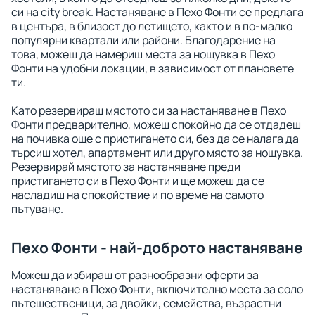
си на city break. Настаняване в Пехо Фонти се предлага
в центъра, в близост до летището, както и в по-малко
популярни квартали или райони. Благодарение на
това, можеш да намериш места за нощувка в Пехо
Фонти на удобни локации, в зависимост от плановете
ти.
Като резервираш мястото си за настаняване в Пехо
Фонти предварително, можеш спокойно да се отдадеш
на почивка още с пристигането си, без да се налага да
търсиш хотел, апартамент или друго място за нощувка.
Резервирай мястото за настаняване преди
пристигането си в Пехо Фонти и ще можеш да се
насладиш на спокойствие и по време на самото
пътуване.
Пехо Фонти - най-доброто настаняване
Можеш да избираш от разнообразни оферти за
настаняване в Пехо Фонти, включително места за соло
пътешественици, за двойки, семейства, възрастни