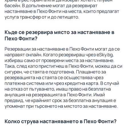
басейн. В допълнение могат да резервират
настаняване в Пехо Фонти на места, които предлагат
услуга трансфер от и до летището.
Къде се резервира място за настаняване в
Пехо Фонти?
Резервации за настаняване в Пехо Фонти могат да се
направят онлайн. Когато резервираш чрез eSky.bg,
избираш само от проверени места за настаняване.
Така, след като пристигнеш в Пехо Фонти, можеш да си
сигурен, че стаята е подготвена. Плащането за
резервацията на стаята се осъществява чрез
платежна система или чрез кредитна карта. В случай
на отказ от пътуването, имаш право на безплатна
анулация на резервацията в Пехо Фонти. Имай
предвид, че крайният срок за безплатна анулация е
упоменат при търсенето на мястото за настаняване.
Колко струва настаняването в Пехо Фонти?