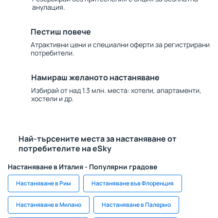
анулация.
Пестиш повече
Атрактивни цени и специални оферти за регистрирани
потребители.
Намираш желаното настаняване
Избирай от над 1.3 млн. места: хотели, апартаменти,
хостели и др.
Най-търсените места за настаняване от
потребителите на eSky
Настаняване в Италия - Популярни градове
Настаняване в Рим
Настаняване във Флоренция
Настаняване в Милано
Настаняване в Палермо