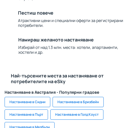
Пестиш повече
Атрактивни цени и специални оферти за регистрирани
потребители.
Намираш желаното настаняване
Избирай от над 1.3 млн. места: хотели, апартаменти,
хостели и др.
Най-търсените места за настаняване от
потребителите на eSky
Настаняване в Австралия - Популярни градове
Настаняване в Сидни
Настаняване в Бризбейн
Настаняване в Пърт
Настаняване в Голд Коуст
Настаняване в Мелбърн