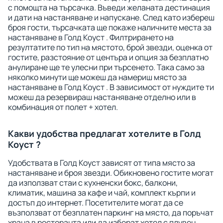
с помощта на търсачка. Въведи желаната дестинация
и дати на настаняване и напускане. След като избереш
броя гости, търсачката ще покаже наличните места за
настаняване в Голд Коуст . Филтрирането на
резултатите по тип на мястото, брой звезди, оценка от
гостите, разстояние от центъра и опция за безплатно
анулиране ще те улесни при търсенето. Така само за
няколко минути ще можеш да намериш място за
настаняване в Голд Коуст . В зависимост от нуждите ти
можеш да резервираш настаняване отделно или в
комбинация от полет + хотел.
Какви удобства предлагат хотелите в Голд
Коуст ?
Удобствата в Голд Коуст зависят от типа място за
настаняване и броя звезди. Обикновено гостите могат
да използват стаи с кухненски бокс, балкони,
климатик, машина за кафе и чай, комплект кърпи и
достъп до интернет. Посетителите могат да се
възползват от безплатен паркинг на място, да поръчат
храна в ресторанта или да изберат хотел с плувен