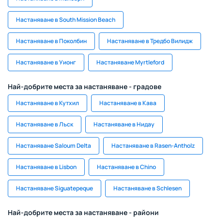
Настаняване в South Mission Beach
Настаняване в Поколбин
Настаняване в Тредбо Вилидж
Настаняване в Уионг
Настаняване Myrtleford
Най-добрите места за настаняване - градове
Настаняване в Кутхил
Настаняване в Кава
Настаняване в Лъск
Настаняване в Нидау
Настаняване Saloum Delta
Настаняване в Rasen-Antholz
Настаняване в Lisbon
Настаняване в Chino
Настаняване Siguatepeque
Настаняване в Schlesen
Най-добрите места за настаняване - райони