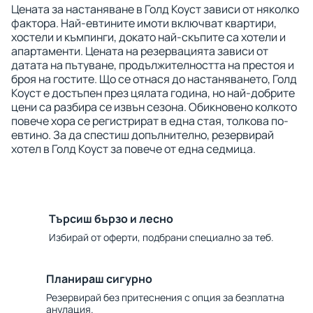
Цената за настаняване в Голд Коуст зависи от няколко
фактора. Най-евтините имоти включват квартири,
хостели и къмпинги, докато най-скъпите са хотели и
апартаменти. Цената на резервацията зависи от
датата на пътуване, продължителността на престоя и
броя на гостите. Що се отнася до настаняването, Голд
Коуст е достъпен през цялата година, но най-добрите
цени са разбира се извън сезона. Обикновено колкото
повече хора се регистрират в една стая, толкова по-
евтино. За да спестиш допълнително, резервирай
хотел в Голд Коуст за повече от една седмица.
Търсиш бързо и лесно
Избирай от оферти, подбрани специално за теб.
Планираш сигурно
Резервирай без притеснения с опция за безплатна
анулация.