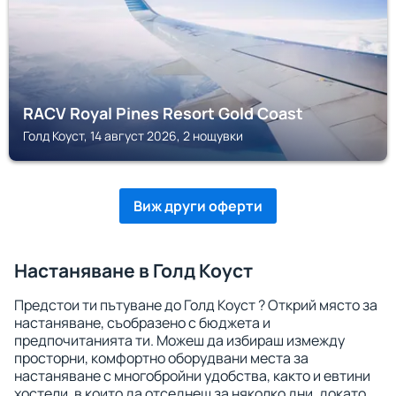
RACV Royal Pines Resort Gold Coast
Голд Коуст, 14 август 2026, 2 нощувки
Виж други оферти
Настаняване в Голд Коуст
Предстои ти пътуване до Голд Коуст ? Открий място за
настаняване, съобразено с бюджета и
предпочитанията ти. Можеш да избираш измежду
просторни, комфортно оборудвани места за
настаняване с многобройни удобства, както и евтини
хостели, в които да отседнеш за няколко дни, докато