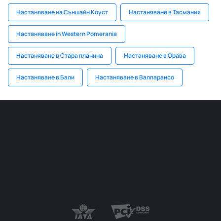
Настаняване на Съншайн Коуст
Настаняване в Тасмания
Настаняване in Western Pomerania
Настаняване в Стара планина
Настаняване в Орава
Настаняване в Бали
Настаняване в Валпараисо