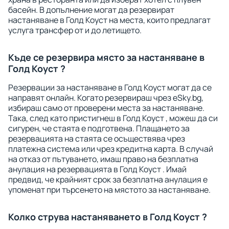
басейн. В допълнение могат да резервират
настаняване в Голд Коуст на места, които предлагат
услуга трансфер от и до летището.
Къде се резервира място за настаняване в
Голд Коуст ?
Резервации за настаняване в Голд Коуст могат да се
направят онлайн. Когато резервираш чрез eSky.bg,
избираш само от проверени места за настаняване.
Така, след като пристигнеш в Голд Коуст , можеш да си
сигурен, че стаята е подготвена. Плащането за
резервацията на стаята се осъществява чрез
платежна система или чрез кредитна карта. В случай
на отказ от пътуването, имаш право на безплатна
анулация на резервацията в Голд Коуст . Имай
предвид, че крайният срок за безплатна анулация е
упоменат при търсенето на мястото за настаняване.
Колко струва настаняването в Голд Коуст ?