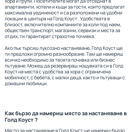
хора и групи. Посетителите могат да отседнат в
апартаменти, хотели и къщи за гости, които предлагат
максимална уединеност и са разположени на удобни
локации в центъра на Голд Коуст . Удобствата в
близост, включително компаниите за коли под наем,
обществен транспорт, магазини, сервизи и места за
отдих, ти гарантират страхотна почивка.
Ако пък търсиш луксозно настаняване, Голд Коуст ще
ти предложи огромно разнообразие. Там ще намериш
всичко необходимо за твоята почивка или бизнес
пътуване. Можеш да резервираш нощувката си в Голд
Коуст на места с удобства за хора с ограничена
мобилност, с бебета, с малки деца, както и пътуващи с
домашни любимци.
Как бързо да намериш място за настаняване в
Голд Коуст ?
Място за настаняване в Голд Коуст ще намериш бързо