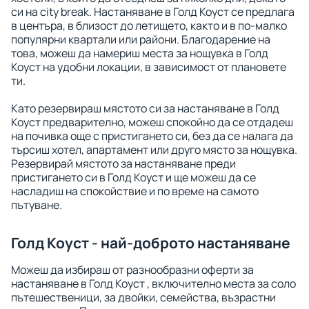
си на city break. Настаняване в Голд Коуст се предлага
в центъра, в близост до летището, както и в по-малко
популярни квартали или райони. Благодарение на
това, можеш да намериш места за нощувка в Голд
Коуст на удобни локации, в зависимост от плановете
ти.
Като резервираш мястото си за настаняване в Голд
Коуст предварително, можеш спокойно да се отдадеш
на почивка още с пристигането си, без да се налага да
търсиш хотел, апартамент или друго място за нощувка.
Резервирай мястото за настаняване преди
пристигането си в Голд Коуст и ще можеш да се
насладиш на спокойствие и по време на самото
пътуване.
Голд Коуст - най-доброто настаняване
Можеш да избираш от разнообразни оферти за
настаняване в Голд Коуст , включително места за соло
пътешественици, за двойки, семейства, възрастни