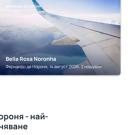
ФЕРНАНДО ДЕ НОРОНЯ
Bella Rosa Noronha
Фернандо де Нороня, 14 август 2026, 2 нощувки
роня - най-
няване