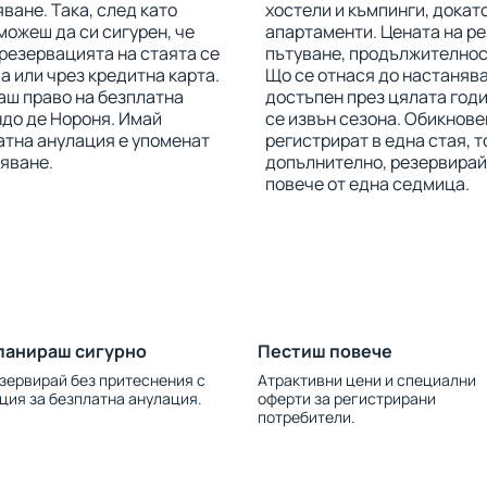
ване. Така, след като
хостели и къмпинги, докат
можеш да си сигурен, че
апартаменти. Цената на ре
 резервацията на стаята се
пътуване, продължителност
 или чрез кредитна карта.
Що се отнася до настанява
маш право на безплатна
достъпен през цялата годи
ндо де Нороня. Имай
се извън сезона. Обикнове
латна анулация е упоменат
регистрират в една стая, 
няване.
допълнително, резервирай
повече от една седмица.
ланираш сигурно
Пестиш повече
зервирай без притеснения с
Атрактивни цени и специални
ция за безплатна анулация.
оферти за регистрирани
потребители.