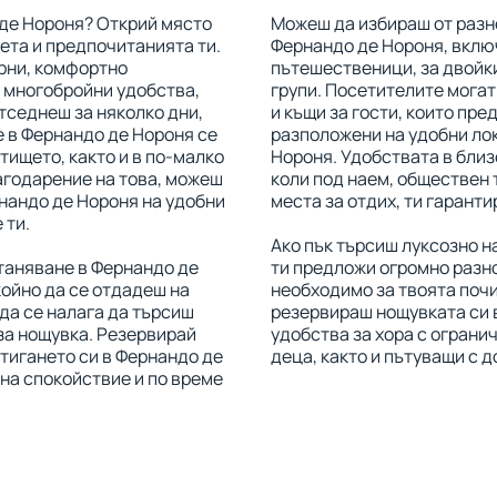
 де Нороня? Открий място
Можеш да избираш от разн
ета и предпочитанията ти.
Фернандо де Нороня, вклю
рни, комфортно
пътешественици, за двойки
 многобройни удобства,
групи. Посетителите могат
отседнеш за няколко дни,
и къщи за гости, които пр
не в Фернандо де Нороня се
разположени на удобни ло
тището, както и в по-малко
Нороня. Удобствата в близ
агодарение на това, можеш
коли под наем, обществен 
нандо де Нороня на удобни
места за отдих, ти гаранти
 ти.
Ако пък търсиш луксозно 
таняване в Фернандо де
ти предложи огромно разн
ойно да се отдадеш на
необходимо за твоята поч
 да се налага да търсиш
резервираш нощувката си 
 за нощувка. Резервирай
удобства за хора с огранич
тигането си в Фернандо де
деца, както и пътуващи с
на спокойствие и по време