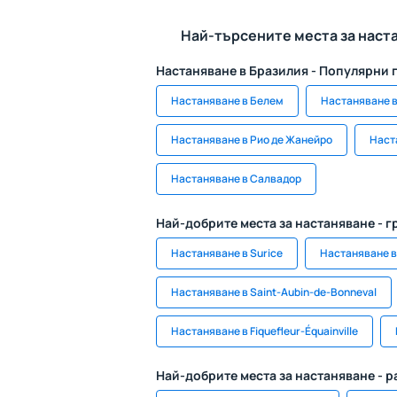
Най-търсените места за наст
Настаняване в Бразилия - Популярни 
Настаняване в Белем
Настаняване в
Настаняване в Рио де Жанейро
Наст
Настаняване в Салвадор
Най-добрите места за настаняване - г
Настаняване в Surice
Настаняване в
Настаняване в Saint-Aubin-de-Bonneval
Настаняване в Fiquefleur-Équainville
Най-добрите места за настаняване - 