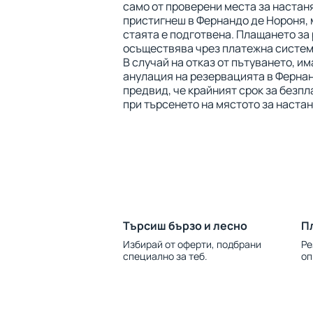
само от проверени места за настаня
пристигнеш в Фернандо де Нороня, 
стаята е подготвена. Плащането за
осъществява чрез платежна система
В случай на отказ от пътуването, и
анулация на резервацията в Ферна
предвид, че крайният срок за безп
при търсенето на мястото за наста
Търсиш бързо и лесно
П
Избирай от оферти, подбрани
Ре
специално за теб.
оп