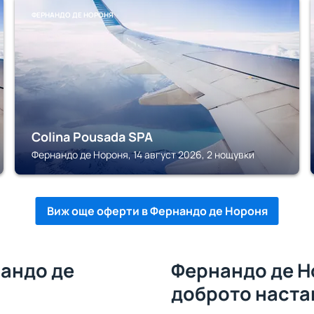
ФЕРНАНДО ДЕ НОРОНЯ
Colina Pousada SPA
Фернандо де Нороня, 14 август 2026, 2 нощувки
Виж още оферти в Фернандо де Нороня
нандо де
Фернандо де Но
доброто наста