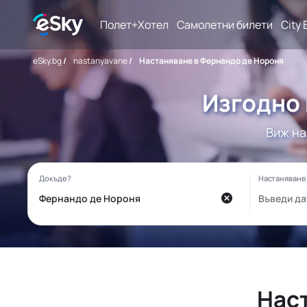
Полет+Хотел
Самолетни билети
City 
eSky.bg
/
nastanyavane
/
Настаняване в Фернандо де Нороня
Изгодно 
Виж на
Нас