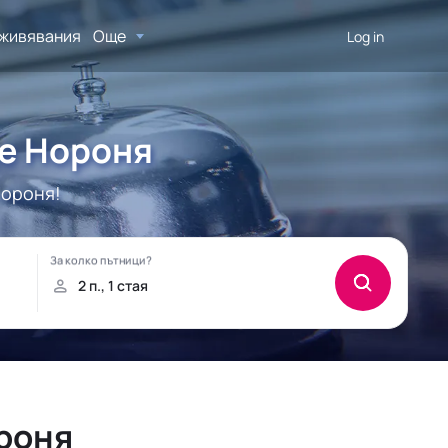
живявания
Още
Log in
де Нороня
Нороня!
роня