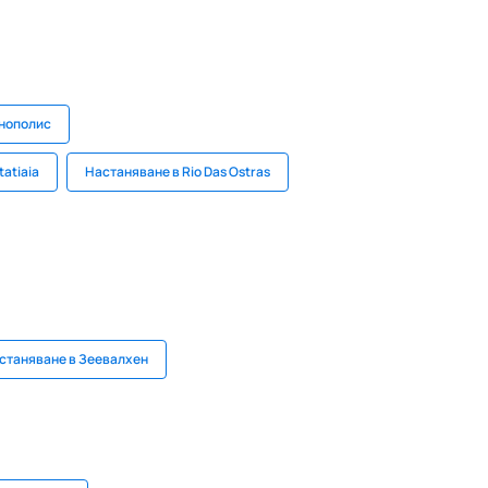
нополис
tatiaia
Настаняване в Rio Das Ostras
станяване в Зеевалхен