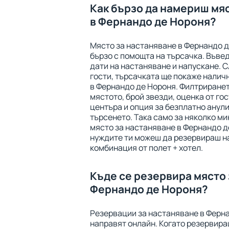
Как бързо да намериш мя
в Фернандо де Нороня?
Място за настаняване в Фернандо 
бързо с помощта на търсачка. Въве
дати на настаняване и напускане. 
гости, търсачката ще покаже налич
в Фернандо де Нороня. Филтрирането
мястото, брой звезди, оценка от го
центъра и опция за безплатно анули
търсенето. Така само за няколко м
място за настаняване в Фернандо д
нуждите ти можеш да резервираш н
комбинация от полет + хотел.
Къде се резервира място 
Фернандо де Нороня?
Резервации за настаняване в Ферна
направят онлайн. Когато резервира