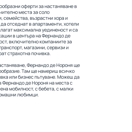
ообразни оферти за настаняване в
чително места за соло
, семейства, възрастни хора и
 да отседнат в апартаменти, хотели
едлагат максимална уединеност и са
кации в центъра на Фернандо де
ост, включително компаниите за
транспорт, магазини, сервизи и
рат страхотна почивка.
настаняване, Фернандо де Нороня ще
ообразие. Там ще намериш всичко
ивка или бизнес пътуване. Можеш да
в Фернандо де Нороня на места с
ена мобилност, с бебета, с малки
 домашни любимци.