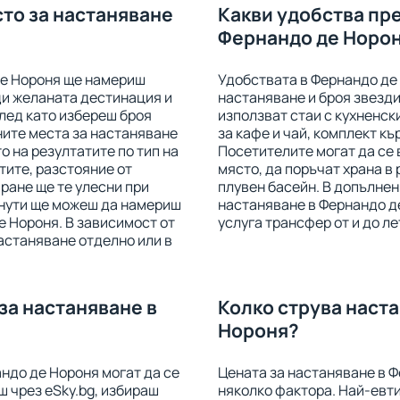
сто за настаняване
Какви удобства пр
Фернандо де Норо
де Нороня ще намериш
Удобствата в Фернандо де 
ди желаната дестинация и
настаняване и броя звезди
След като избереш броя
използват стаи с кухненск
ните места за настаняване
за кафе и чай, комплект къ
 на резултатите по тип на
Посетителите могат да се 
стите, разстояние от
място, да поръчат храна в 
ране ще те улесни при
плувен басейн. В допълнен
инути ще можеш да намериш
настаняване в Фернандо де
е Нороня. В зависимост от
услуга трансфер от и до л
астаняване отделно или в
за настаняване в
Колко струва наст
Нороня?
ндо де Нороня могат да се
Цената за настаняване в Ф
ш чрез eSky.bg, избираш
няколко фактора. Най-евт