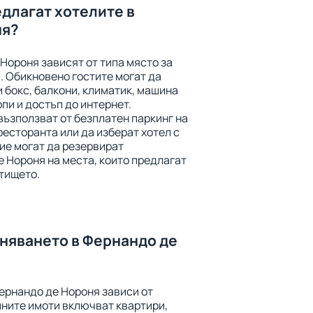
едлагат хотелите в
ня?
Нороня зависят от типа място за
. Обикновено гостите могат да
и бокс, балкони, климатик, машина
рпи и достъп до интернет.
възползват от безплатен паркинг на
ресторанта или да изберат хотел с
ие могат да резервират
 Нороня на места, които предлагат
етището.
аняването в Фернандо де
ернандо де Нороня зависи от
ините имоти включват квартири,