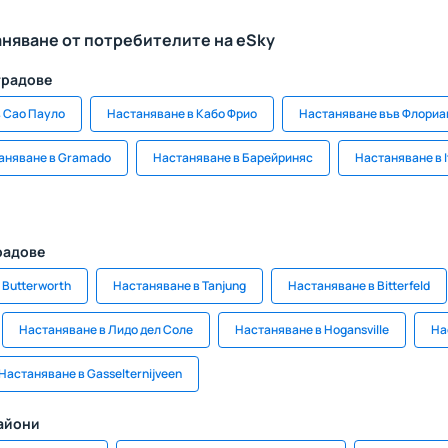
аняване от потребителите на eSky
градове
 Сао Пауло
Настаняване в Кабо Фрио
Настаняване във Флориа
аняване в Gramado
Настаняване в Барейриняс
Настаняване в I
радове
 Butterworth
Настаняване в Tanjung
Настаняване в Bitterfeld
Настаняване в Лидо дел Соле
Настаняване в Hogansville
На
Настаняване в Gasselternijveen
райони