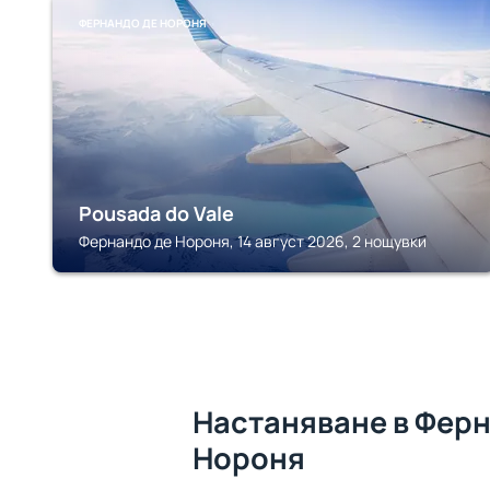
ФЕРНАНДО ДЕ НОРОНЯ
Pousada do Vale
Фернандо де Нороня, 14 август 2026, 2 нощувки
Настаняване в Фер
Нороня