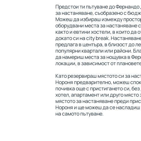
Предстои ти пътуване до Фернандо
за настаняване, съобразено с бюдж
Можеш да избираш измежду просто
оборудвани места за настаняване с
както и евтини хостели, в които да 
докато си на city break. Настанява
предлага в центъра, в близост до ле
популярни квартали или райони. Бл
да намериш места за нощувка в Фер
локации, в зависимост от плановете
Като резервираш мястото си за нас
Нороня предварително, можеш спок
почивка още с пристигането си, без
хотел, апартамент или друго място
мястото за настаняване преди прис
Нороня и ще можеш да се насладиш 
на самото пътуване.