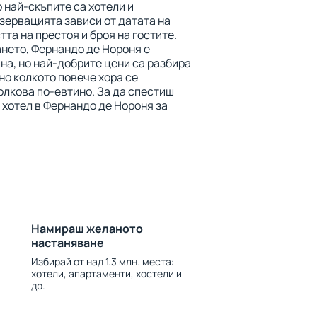
о най-скъпите са хотели и
зервацията зависи от датата на
та на престоя и броя на гостите.
нето, Фернандо де Нороня е
на, но най-добрите цени са разбира
но колкото повече хора се
толкова по-евтино. За да спестиш
 хотел в Фернандо де Нороня за
Намираш желаното
настаняване
Избирай от над 1.3 млн. места:
хотели, апартаменти, хостели и
др.