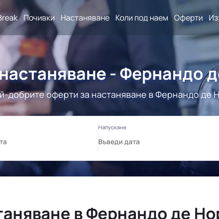
Break
Почивки
Настаняване
Коли под наем
Оферти
Из
настаняване - Фернандо 
й-добрите оферти за настаняване в Фернандо де 
таняване в Фернандо де Но