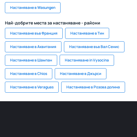
Настаняване в Wasungen
Най-добрите места за настаняване - райони
Настаняване във Франция
Настаняване в Тин
Настаняване в Аквитания
Настаняване във Вал Сенис
Настаняване в Шампан
Настаняване in Vysocina
Настаняване в Chios
Настаняване в Джърси
Настаняване в Veraguas
Настаняване в Розова долина