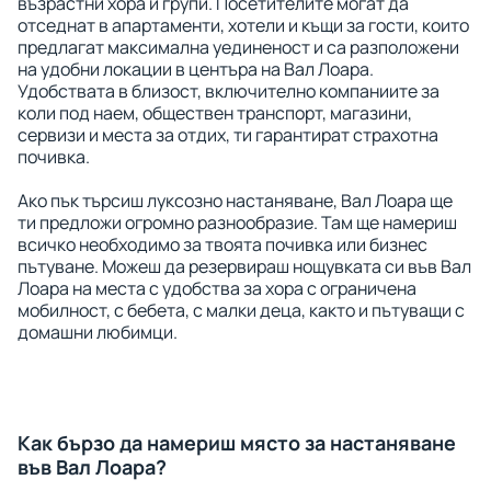
възрастни хора и групи. Посетителите могат да
отседнат в апартаменти, хотели и къщи за гости, които
предлагат максимална уединеност и са разположени
на удобни локации в центъра на Вал Лоара.
Удобствата в близост, включително компаниите за
коли под наем, обществен транспорт, магазини,
сервизи и места за отдих, ти гарантират страхотна
почивка.
Ако пък търсиш луксозно настаняване, Вал Лоара ще
ти предложи огромно разнообразие. Там ще намериш
всичко необходимо за твоята почивка или бизнес
пътуване. Можеш да резервираш нощувката си във Вал
Лоара на места с удобства за хора с ограничена
мобилност, с бебета, с малки деца, както и пътуващи с
домашни любимци.
Как бързо да намериш място за настаняване
във Вал Лоара?