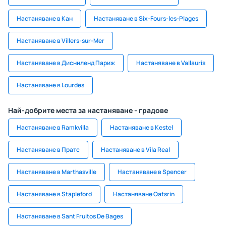
Настаняване в Кан
Настаняване в Six-Fours-les-Plages
Настаняване в Villers-sur-Mer
Настаняване в Дисниленд Париж
Настаняване в Vallauris
Настаняване в Lourdes
Най-добрите места за настаняване - градове
Настаняване в Ramkvilla
Настаняване в Kestel
Настаняване в Пратс
Настаняване в Vila Real
Настаняване в Marthasville
Настаняване в Spencer
Настаняване в Stapleford
Настаняване Qatsrin
Настаняване в Sant Fruitos De Bages