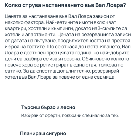
Колко струва настаняването във Вал Лоара?
Цената за настаняване във Вал Лоара зависи от
няколко фактора. Най-евтините имоти включват
квартири, хостели и къмпинги, докато най-скъпите са
хотели и апартаменти. Цената на резервацията зависи
от датата на пътуване, продължителността на престоя
и броя на гостите. Що се отнася до настаняването, Вал
Лоара е достъпен през цялата година, но най-добрите
цени са разбира се извън сезона. Обикновено колкото
повече хора се регистрират в една стая, толкова по-
евтино. За да спестиш допълнително, резервирай
хотел във Вал Лоара за повече от една седмица.
Търсиш бързо и лесно
Избирай от оферти, подбрани специално за теб.
Планираш сигурно