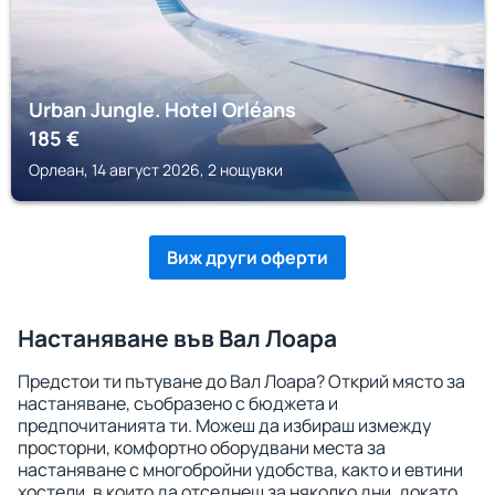
Urban Jungle. Hotel Orléans
185
€
Орлеан, 14 август 2026, 2 нощувки
Виж други оферти
Настаняване във Вал Лоара
Предстои ти пътуване до Вал Лоара? Открий място за
настаняване, съобразено с бюджета и
предпочитанията ти. Можеш да избираш измежду
просторни, комфортно оборудвани места за
настаняване с многобройни удобства, както и евтини
хостели, в които да отседнеш за няколко дни, докато