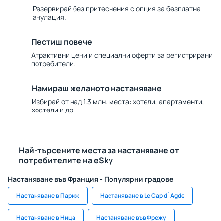
Резервирай без притеснения с опция за безплатна
анулация.
Пестиш повече
Атрактивни цени и специални оферти за регистрирани
потребители.
Намираш желаното настаняване
Избирай от над 1.3 млн. места: хотели, апартаменти,
хостели и др.
Най-търсените места за настаняване от
потребителите на eSky
Настаняване във Франция - Популярни градове
Настаняване в Париж
Настаняване в Le Cap d`Agde
Настаняване в Ница
Настаняване във Фрежу