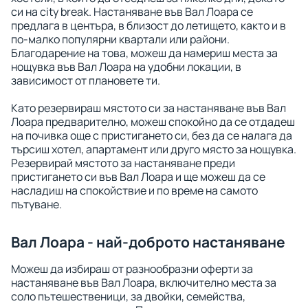
си на city break. Настаняване във Вал Лоара се
предлага в центъра, в близост до летището, както и в
по-малко популярни квартали или райони.
Благодарение на това, можеш да намериш места за
нощувка във Вал Лоара на удобни локации, в
зависимост от плановете ти.
Като резервираш мястото си за настаняване във Вал
Лоара предварително, можеш спокойно да се отдадеш
на почивка още с пристигането си, без да се налага да
търсиш хотел, апартамент или друго място за нощувка.
Резервирай мястото за настаняване преди
пристигането си във Вал Лоара и ще можеш да се
насладиш на спокойствие и по време на самото
пътуване.
Вал Лоара - най-доброто настаняване
Можеш да избираш от разнообразни оферти за
настаняване във Вал Лоара, включително места за
соло пътешественици, за двойки, семейства,