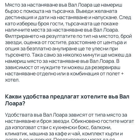
Място за настаняване във Вал Лоара ще намериш
бързо с помощта на търсачка. Въведи желаната
дестинация и дати на настаняване и напускане. След
като избереш броя гости, търсачката ще покаже
наличните места за настаняване във Вал Лоара.
Филтрирането на резултатите по тип на мястото, брой
звезди, оценка от гостите, разстояние от центъра и
опция за безплатно анулиране ще те улесни при
търсенето. Така само за няколко минути ще можеш да
намериш място за настаняване във Вал Лоара. В
зависимост от нуждите ти можеш да резервираш
настаняване отделно или в комбинация от полет +
хотел.
Какви удобства предлагат хотелите във Вал
Лоара?
Удобствата във Вал Лоара зависят от типа място за
настаняване и броя звезди. Обикновено гостите могат
да използват стаи с кухненски бокс, балкони,
климатик, машина за кафе и чай, комплект кърпи и
достъп до интернет. Посетителите могат да се