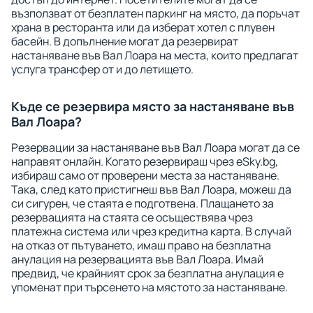
възползват от безплатен паркинг на място, да поръчат
храна в ресторанта или да изберат хотел с плувен
басейн. В допълнение могат да резервират
настаняване във Вал Лоара на места, които предлагат
услуга трансфер от и до летището.
Къде се резервира място за настаняване във
Вал Лоара?
Резервации за настаняване във Вал Лоара могат да се
направят онлайн. Когато резервираш чрез eSky.bg,
избираш само от проверени места за настаняване.
Така, след като пристигнеш във Вал Лоара, можеш да
си сигурен, че стаята е подготвена. Плащането за
резервацията на стаята се осъществява чрез
платежна система или чрез кредитна карта. В случай
на отказ от пътуването, имаш право на безплатна
анулация на резервацията във Вал Лоара. Имай
предвид, че крайният срок за безплатна анулация е
упоменат при търсенето на мястото за настаняване.