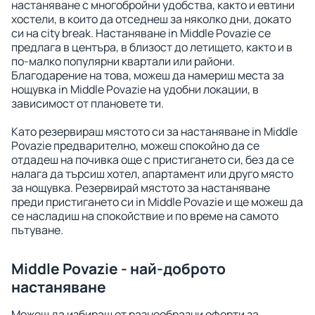
настаняване с многобройни удобства, както и евтини
хостели, в които да отседнеш за няколко дни, докато
си на city break. Настаняване in Middle Povazie се
предлага в центъра, в близост до летището, както и в
по-малко популярни квартали или райони.
Благодарение на това, можеш да намериш места за
нощувка in Middle Povazie на удобни локации, в
зависимост от плановете ти.
Като резервираш мястото си за настаняване in Middle
Povazie предварително, можеш спокойно да се
отдадеш на почивка още с пристигането си, без да се
налага да търсиш хотел, апартамент или друго място
за нощувка. Резервирай мястото за настаняване
преди пристигането си in Middle Povazie и ще можеш да
се насладиш на спокойствие и по време на самото
пътуване.
Middle Povazie - най-доброто
настаняване
Можеш да избираш от разнообразни оферти за