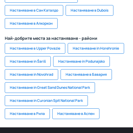
Настаняване в Сан Каталдо
Настаняване в Dubois
Настаняване в Алкоркон
Най-добрите места за настаняване - райони
Настаняване в Upper Povazie
Настаняване in Horehronie
Настаняване in Šariš
Настаняване in Podunajsko
Настаняване in Novohrad
Настаняване в Бавария
Настаняване in Great Sand Dunes National Park
Настаняване in Curonian Spit National Park
Настаняване в Рила
Настаняване в Аспен