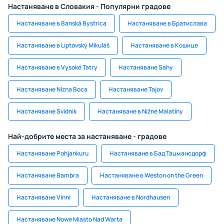
Настаняване в Словакия - Популярни градове
Настаняване в Banská Bystrica
Настаняване в Братислава
Настаняване в Liptovský Mikuláš
Настаняване в Кошице
Настаняване в Vysoké Tatry
Настаняване Sahy
Настаняване Nizna Boca
Настаняване Tajov
Настаняване Svidnik
Настаняване в Nižné Malatíny
Най-добрите места за настаняване - градове
Настаняване Pohjankuru
Настаняване в Бад Тацмансдорф
Настаняване Bambra
Настаняване в Weston on the Green
Настаняване Vinni
Настаняване в Nordhausen
Настаняване Nowe Miasto Nad Warta