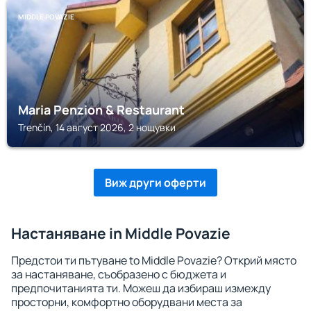
MIDDLE POVAZIE
Maria Penzion & Restaurant
Trenčín, 14 август 2026, 2 нощувки
Виж други оферти
Настаняване in Middle Povazie
Предстои ти пътуване to Middle Povazie? Открий място
за настаняване, съобразено с бюджета и
предпочитанията ти. Можеш да избираш измежду
просторни, комфортно оборудвани места за