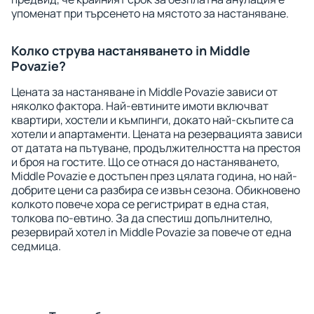
упоменат при търсенето на мястото за настаняване.
Колко струва настаняването in Middle
Povazie?
Цената за настаняване in Middle Povazie зависи от
няколко фактора. Най-евтините имоти включват
квартири, хостели и къмпинги, докато най-скъпите са
хотели и апартаменти. Цената на резервацията зависи
от датата на пътуване, продължителността на престоя
и броя на гостите. Що се отнася до настаняването,
Middle Povazie е достъпен през цялата година, но най-
добрите цени са разбира се извън сезона. Обикновено
колкото повече хора се регистрират в една стая,
толкова по-евтино. За да спестиш допълнително,
резервирай хотел in Middle Povazie за повече от една
седмица.