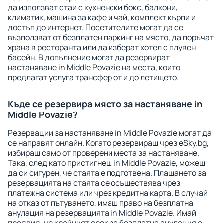
да използват стаи с кухненски бокс, балкони,
климатик, машина за кафе и чай, комплект кърпи и
достъп до интернет. Посетителите могат да се
възползват от безплатен паркинг на място, да поръчат
храна в ресторанта или да изберат хотел с плувен
басейн. В допълнение могат да резервират
настаняване in Middle Povazie на места, които
предлагат услуга трансфер от и до летището.
Къде се резервира място за настаняване in
Middle Povazie?
Резервации за настаняване in Middle Povazie могат да
се направят онлайн. Когато резервираш чрез eSky.bg,
избираш само от проверени места за настаняване.
Така, след като пристигнеш in Middle Povazie, можеш
да си сигурен, че стаята е подготвена. Плащането за
резервацията на стаята се осъществява чрез
платежна система или чрез кредитна карта. В случай
на отказ от пътуването, имаш право на безплатна
анулация на резервацията in Middle Povazie. Имай
предвид, че крайният срок за безплатна анулация е