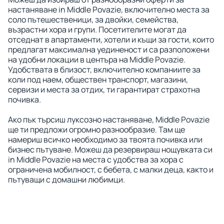
настаняване in Middle Povazie, включително места за
соло пътешественици, за двойки, семейства,
възрастни хора и групи. Посетителите могат да
отседнат в апартаменти, хотели и къщи за гости, които
предлагат максимална уединеност и са разположени
на удобни локации в центъра на Middle Povazie.
Удобствата в близост, включително компаниите за
коли под наем, обществен транспорт, магазини,
сервизи и места за отдих, ти гарантират страхотна
почивка.
Ако пък търсиш луксозно настаняване, Middle Povazie
ще ти предложи огромно разнообразие. Там ще
намериш всичко необходимо за твоята почивка или
бизнес пътуване. Можеш да резервираш нощувката си
in Middle Povazie на места с удобства за хора с
ограничена мобилност, с бебета, с малки деца, както и
пътуващи с домашни любимци.