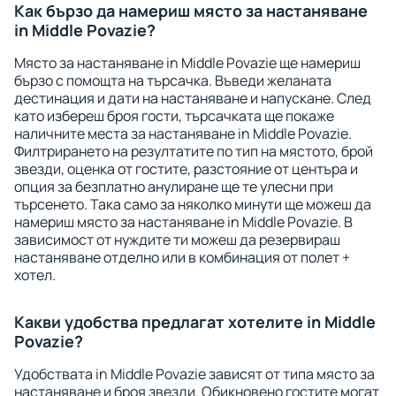
Как бързо да намериш място за настаняване
in Middle Povazie?
Място за настаняване in Middle Povazie ще намериш
бързо с помощта на търсачка. Въведи желаната
дестинация и дати на настаняване и напускане. След
като избереш броя гости, търсачката ще покаже
наличните места за настаняване in Middle Povazie.
Филтрирането на резултатите по тип на мястото, брой
звезди, оценка от гостите, разстояние от центъра и
опция за безплатно анулиране ще те улесни при
търсенето. Така само за няколко минути ще можеш да
намериш място за настаняване in Middle Povazie. В
зависимост от нуждите ти можеш да резервираш
настаняване отделно или в комбинация от полет +
хотел.
Какви удобства предлагат хотелите in Middle
Povazie?
Удобствата in Middle Povazie зависят от типа място за
настаняване и броя звезди. Обикновено гостите могат