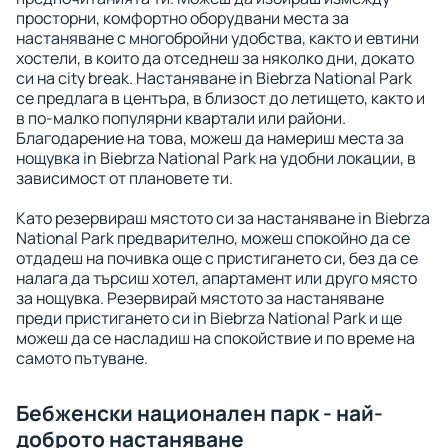
просторни, комфортно оборудвани места за
настаняване с многобройни удобства, както и евтини
хостели, в които да отседнеш за няколко дни, докато
си на city break. Настаняване in Biebrza National Park
се предлага в центъра, в близост до летището, както и
в по-малко популярни квартали или райони.
Благодарение на това, можеш да намериш места за
нощувка in Biebrza National Park на удобни локации, в
зависимост от плановете ти.
Като резервираш мястото си за настаняване in Biebrza
National Park предварително, можеш спокойно да се
отдадеш на почивка още с пристигането си, без да се
налага да търсиш хотел, апартамент или друго място
за нощувка. Резервирай мястото за настаняване
преди пристигането си in Biebrza National Park и ще
можеш да се насладиш на спокойствие и по време на
самото пътуване.
Бебженски национален парк - най-
доброто настаняване