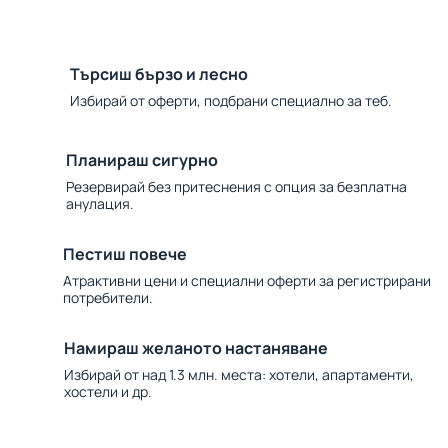
Търсиш бързо и лесно
Избирай от оферти, подбрани специално за теб.
Планираш сигурно
Резервирай без притеснения с опция за безплатна
анулация.
Пестиш повече
Атрактивни цени и специални оферти за регистрирани
потребители.
Намираш желаното настаняване
Избирай от над 1.3 млн. места: хотели, апартаменти,
хостели и др.