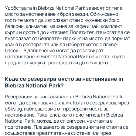
Удобствата in Biebrza National Park зависят от типа
място за настаняване и броя звезди. Обикновено
гостите могат да използват стаи с кухненски бокс,
балкони, климатик, машина за кафе и чай, комплект
кърпи и достъп до интернет. Посетителите могат да се
възползват от безплатен паркинг на място, да поръчат
храна в ресторанта или да изберат хотел с плувен
басейн. В допълнение могат да резервират
настаняване in Biebrza National Park на места, които
предлагат услуга трансфер от и до летището.
Къде се резервира място за настаняване in
Biebrza National Park?
Резервации за настаняване in Biebrza National Park
могат да се направят онлайн. Когато резервираш чрез
eSky.bg, избираш само от проверени места за
настаняване. Така, след като пристигнеш in Biebrza
National Park, можеш да си сигурен, че стаята е
подготвена. Плащането за резервацията на стаята се
осъществява чрез платежна система или чрез