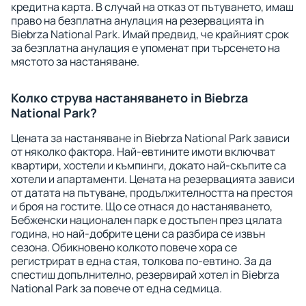
кредитна карта. В случай на отказ от пътуването, имаш
право на безплатна анулация на резервацията in
Biebrza National Park. Имай предвид, че крайният срок
за безплатна анулация е упоменат при търсенето на
мястото за настаняване.
Колко струва настаняването in Biebrza
National Park?
Цената за настаняване in Biebrza National Park зависи
от няколко фактора. Най-евтините имоти включват
квартири, хостели и къмпинги, докато най-скъпите са
хотели и апартаменти. Цената на резервацията зависи
от датата на пътуване, продължителността на престоя
и броя на гостите. Що се отнася до настаняването,
Бебженски национален парк е достъпен през цялата
година, но най-добрите цени са разбира се извън
сезона. Обикновено колкото повече хора се
регистрират в една стая, толкова по-евтино. За да
спестиш допълнително, резервирай хотел in Biebrza
National Park за повече от една седмица.