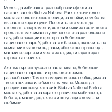
Можеш да избираш от разнообразни оферти за
настаняване in Biebrza National Park, включително
места за соло пътешественици, за двойки, семейства,
възрастни хора и групи. Посетителите могат да
отседнат в апартаменти, хотели и къщи за гости, които
предлагат максимална уединеност и са разположени
на удобни локации в центъра на Бебженски
национален парк. Удобствата в близост, включително
компаниите за коли под наем, обществен транспорт,
магазини, сервизи и места за отдих, ти гарантират
страхотна почивка.
Ако пък търсиш луксозно настаняване, Бебженски
национален парк ще ти предложи огромно
разнообразие. Там ще намериш всичко необходимо за
твоята почивка или бизнес пътуване. Можеш да
резервираш нощувката си in Biebrza National Park на
места с удобства за хора с ограничена мобилност, с
бебета, с малки деца, както и пътуващи с домашни
любимци.