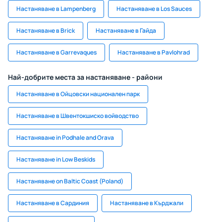
Настаняване в Lampenberg
Настаняване в Los Sauces
Настаняване в Brick
Настаняване в Гайда
Настаняване в Garrevaques
Настаняване в Pavlohrad
Най-добрите места за настаняване - райони
Настаняване в Ойцовски национален парк
Настаняване в Швентокшиско войводство
Настаняване in Podhale and Orava
Настаняване in Low Beskids
Настаняване on Baltic Coast (Poland)
Настаняване в Сардиния
Настаняване в Кърджали