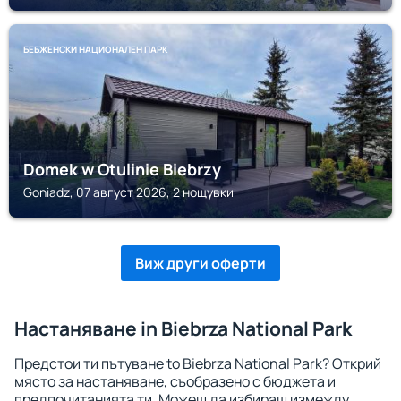
БЕБЖЕНСКИ НАЦИОНАЛЕН ПАРК
Domek w Otulinie Biebrzy
Goniadz, 07 август 2026, 2 нощувки
Виж други оферти
Настаняване in Biebrza National Park
Предстои ти пътуване to Biebrza National Park? Открий
място за настаняване, съобразено с бюджета и
предпочитанията ти. Можеш да избираш измежду