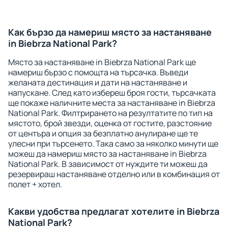
Как бързо да намериш място за настаняване
in Biebrza National Park?
Място за настаняване in Biebrza National Park ще
намериш бързо с помощта на търсачка. Въведи
желаната дестинация и дати на настаняване и
напускане. След като избереш броя гости, търсачката
ще покаже наличните места за настаняване in Biebrza
National Park. Филтрирането на резултатите по тип на
мястото, брой звезди, оценка от гостите, разстояние
от центъра и опция за безплатно анулиране ще те
улесни при търсенето. Така само за няколко минути ще
можеш да намериш място за настаняване in Biebrza
National Park. В зависимост от нуждите ти можеш да
резервираш настаняване отделно или в комбинация от
полет + хотел.
Какви удобства предлагат хотелите in Biebrza
National Park?