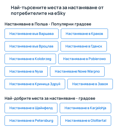
Най-търсените места за настаняване от
потребителите на eSky
Настаняване в Полша - Популярни градове
Настаняване във Варшава
Настаняване в Краков
Настаняване във Вроцлав
Настаняване в Гданск
Настаняване в Kolobrzeg
Настаняване в Pobierowo
Настаняване в Nysa
Настаняване Nowe Warpno
Настаняване в Криница Здруй
Настаняване в Завоя
Най-добрите места за настаняване - градове
Настаняване в Щайнфелд
Настаняване в Karjalohja
Настаняване в Petersburg
Настаняване в Glottertal