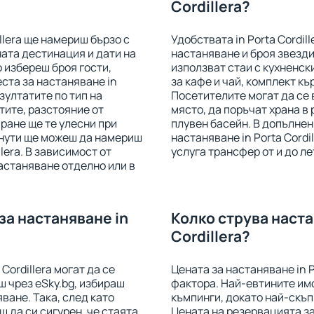
Cordillera?
llera ще намериш бързо с
Удобствата in Porta Cordill
ата дестинация и дати на
настаняване и броя звезди
 избереш броя гости,
използват стаи с кухненск
ста за настаняване in
за кафе и чай, комплект къ
езултатите по тип на
Посетителите могат да се 
стите, разстояние от
място, да поръчат храна в 
ране ще те улесни при
плувен басейн. В допълнен
инути ще можеш да намериш
настаняване in Porta Cordi
llera. В зависимост от
услуга трансфер от и до л
астаняване отделно или в
за настаняване in
Колко струва наста
Cordillera?
Cordillera могат да се
Цената за настаняване in P
ш чрез eSky.bg, избираш
фактора. Най-евтините имо
ване. Така, след като
къмпинги, докато най-скъп
еш да си сигурен, че стаята
Цената на резервацията за