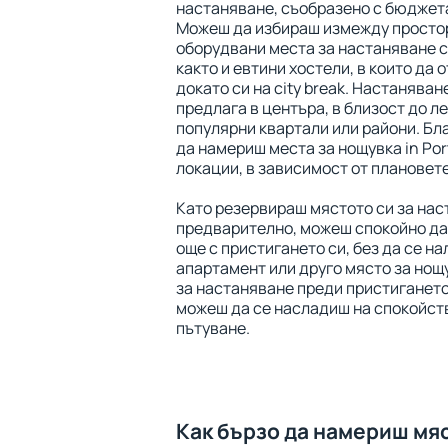
настаняване, съобразено с бюджета
Можеш да избираш измежду просто
оборудвани места за настаняване с
както и евтини хостели, в които да 
докато си на city break. Настаняване 
предлага в центъра, в близост до ле
популярни квартали или райони. Бл
да намериш места за нощувка in Port
локации, в зависимост от плановете
Като резервираш мястото си за наста
предварително, можеш спокойно да
още с пристигането си, без да се на
апартамент или друго място за нощ
за настаняване преди пристигането с
можеш да се насладиш на спокойств
пътуване.
Как бързо да намериш мя