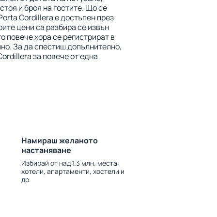
тоя и броя на гостите. Що се
orta Cordillera е достъпен през
рите цени са разбира се извън
о повече хора се регистрират в
ино. За да спестиш допълнително,
ordillera за повече от една
Намираш желаното
настаняване
Избирай от над 1.3 млн. места:
хотели, апартаменти, хостели и
др.