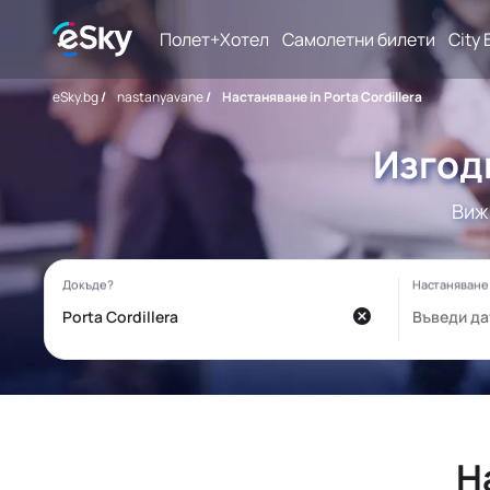
Полет+Хотел
Самолетни билети
City 
eSky.bg
/
nastanyavane
/
Настаняване in Porta Cordillera
Изгодн
Виж
Н