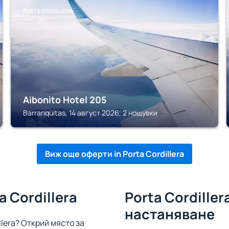
PORTA CORDILLERA
Aibonito Hotel 205
Barranquitas, 14 август 2026, 2 нощувки
Виж още оферти in Porta Cordillera
a Cordillera
Porta Cordiller
настаняване
llera? Открий място за