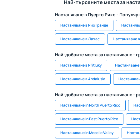
Най-търсените места за наст
Настаняване в Пуерто Рико - Популяр
Настаняване в Рио Гранде
Настанява
Настаняване в Лахас
Настаняване в
Най-добрите места за настаняване - г
Настаняване в Přítluky
Настаняване
Настаняване в Andalusia
Настаняван
Най-добрите места за настаняване - 
Настаняване in North Puerto Rico
Нас
Настаняване in East Puerto Rico
Наст
Настаняване in Moselle Valley
Настаня