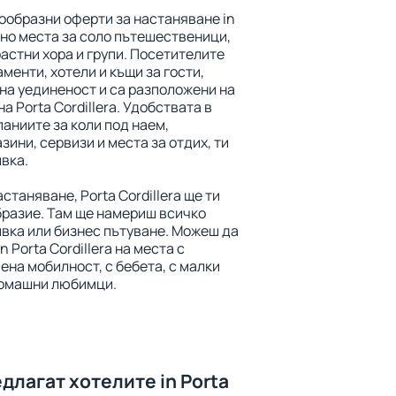
ообразни оферти за настаняване in
елно места за соло пътешественици,
растни хора и групи. Посетителите
менти, хотели и къщи за гости,
на уединеност и са разположени на
а Porta Cordillera. Удобствата в
аниите за коли под наем,
зини, сервизи и места за отдих, ти
вка.
станяване, Porta Cordillera ще ти
разие. Там ще намериш всичко
ивка или бизнес пътуване. Можеш да
 Porta Cordillera на места с
ена мобилност, с бебета, с малки
 домашни любимци.
длагат хотелите in Porta