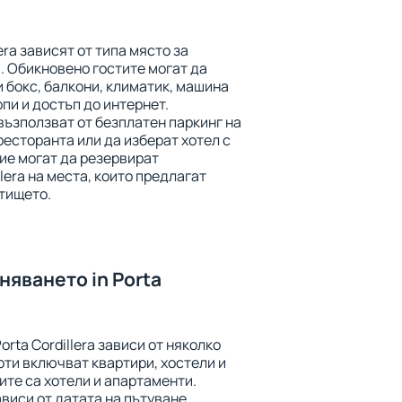
era зависят от типа място за
. Обикновено гостите могат да
и бокс, балкони, климатик, машина
рпи и достъп до интернет.
възползват от безплатен паркинг на
ресторанта или да изберат хотел с
ие могат да резервират
llera на места, които предлагат
етището.
няването in Porta
orta Cordillera зависи от няколко
ти включват квартири, хостели и
ите са хотели и апартаменти.
виси от датата на пътуване,