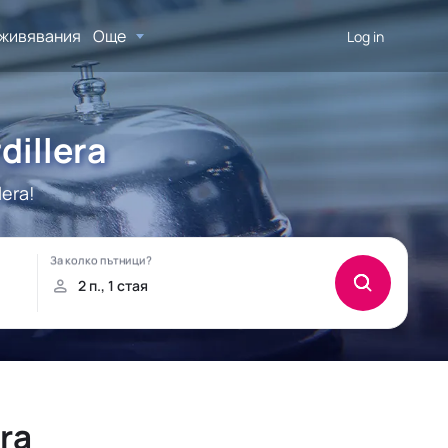
живявания
Още
Log in
dillera
era!
ra