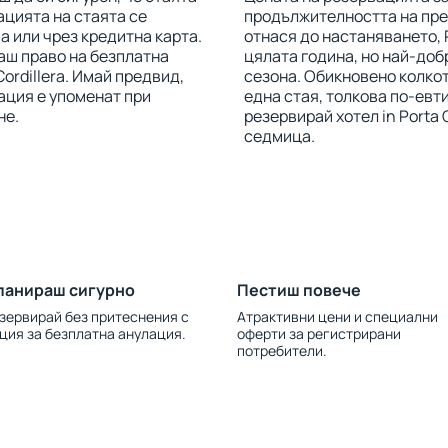
ацията на стаята се
продължителността на прес
 или чрез кредитна карта.
отнася до настаняването, P
маш право на безплатна
цялата година, но най-доб
ordillera. Имай предвид,
сезона. Обикновено колкот
ация е упоменат при
една стая, толкова по-евт
не.
резервирай хотел in Porta C
седмица.
ланираш сигурно
Пестиш повече
зервирай без притеснения с
Атрактивни цени и специални
ция за безплатна анулация.
оферти за регистрирани
потребители.