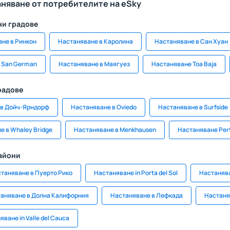
аняване от потребителите на eSky
ни градове
не в Ринкон
Настаняване в Каролина
Настаняване в Сан Хуан
 San German
Настаняване в Маягуез
Настаняване Toa Baja
радове
 в Дойч-Ярндорф
Настаняване в Oviedo
Настаняване в Surfside
е в Whaley Bridge
Настаняване в Menkhausen
Настаняване Per
райони
таняване в Пуерто Рико
Настаняване in Porta del Sol
Настанява
аняване в Долна Калифорния
Настаняване в Лефкада
Настаня
ване in Valle del Cauca