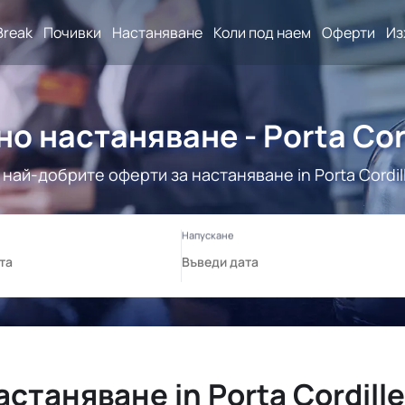
Break
Почивки
Настаняване
Коли под наем
Оферти
Из
о настаняване - Porta Cor
 най-добрите оферти за настаняване in Porta Cordill
астаняване in Porta Cordille