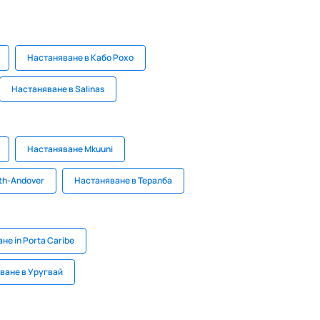
Настаняване в Кабо Рохо
Настаняване в Salinas
Настаняване Mkuuni
th-Andover
Настаняване в Тералба
не in Porta Caribe
ване в Уругвай