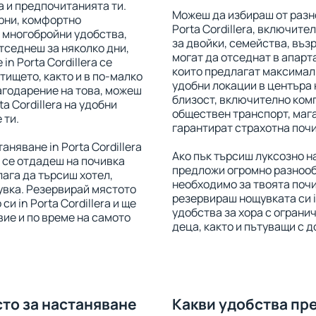
 и предпочитанията ти.
Можеш да избираш от разн
рни, комфортно
Porta Cordillera, включит
 многобройни удобства,
за двойки, семейства, въз
отседнеш за няколко дни,
могат да отседнат в апарта
in Porta Cordillera се
които предлагат максимал
тището, както и в по-малко
удобни локации в центъра н
агодарение на това, можеш
близост, включително комп
a Cordillera на удобни
обществен транспорт, мага
 ти.
гарантират страхотна почи
няване in Porta Cordillera
Ако пък търсиш луксозно на
 се отдадеш на почивка
предложи огромно разнооб
лага да търсиш хотел,
необходимо за твоята поч
увка. Резервирай мястото
резервираш нощувката си in
и in Porta Cordillera и ще
удобства за хора с огранич
ие и по време на самото
деца, както и пътуващи с
сто за настаняване
Какви удобства пре