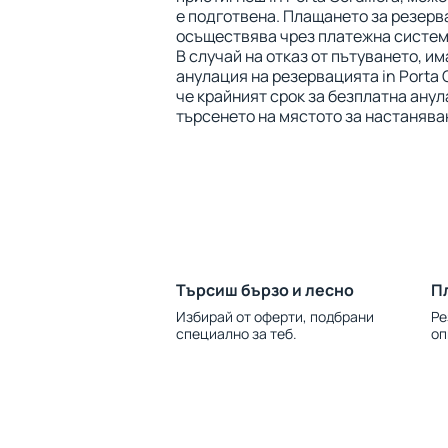
е подготвена. Плащането за резерв
осъществява чрез платежна система
В случай на отказ от пътуването, и
анулация на резервацията in Porta C
че крайният срок за безплатна анул
търсенето на мястото за настанява
Търсиш бързо и лесно
П
Избирай от оферти, подбрани
Ре
специално за теб.
оп