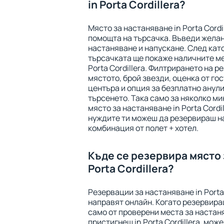
in Porta Cordillera?
Място за настаняване in Porta Cordi
помощта на търсачка. Въведи желан
настаняване и напускане. След като
търсачката ще покаже наличните ме
Porta Cordillera. Филтрирането на р
мястото, брой звезди, оценка от го
центъра и опция за безплатно анули
търсенето. Така само за няколко м
място за настаняване in Porta Cordi
нуждите ти можеш да резервираш н
комбинация от полет + хотел.
Къде се резервира място 
Porta Cordillera?
Резервации за настаняване in Porta 
направят онлайн. Когато резервира
само от проверени места за настаня
пристигнеш in Porta Cordillera, мож