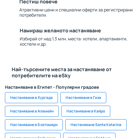
Пестиш повече
Атрактивни цени и специални оферти за регистрирани
потребители.
Намираш желаното настаняване
Избирай от над 1.3 млн. места: хотели, апартаменти,
хостели и др.
Най-търсените места за настаняване от
потребителите на eSky
Настаняване в Египет - Популярни градове
Настаняване в Хургада
Настаняване в Гиза
Настаняване в Аламейн
Настаняване в Кайро
Настаняване в 6 октомври
Настаняване Santa Katarina