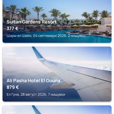
Sultan Gardens Resort
377
€
Шарм ел Шейх, 04 септември 2026, 2 нощувки
ЕГИПЕТ
Ali Pasha Hotel El Gouna
879
€
Ел Гуна, 28 август 2026, 7 нощувки
ЕГИПЕТ