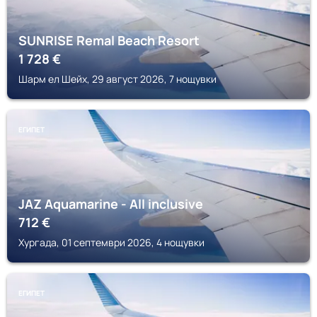
SUNRISE Remal Beach Resort
1 728
€
Шарм ел Шейх, 29 август 2026, 7 нощувки
ЕГИПЕТ
JAZ Aquamarine - All inclusive
712
€
Хургада, 01 септември 2026, 4 нощувки
ЕГИПЕТ