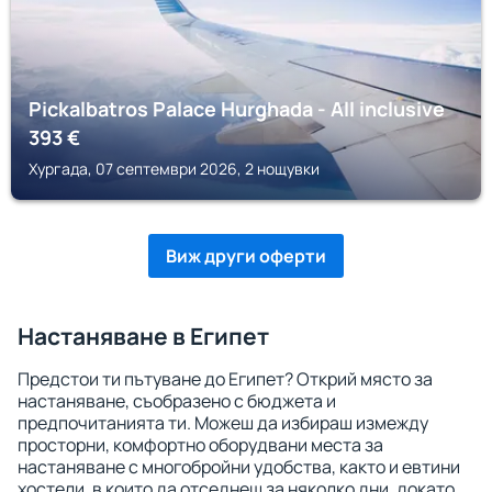
Pickalbatros Palace Hurghada - All inclusive
393
€
Хургада, 07 септември 2026, 2 нощувки
Виж други оферти
Настаняване в Египет
Предстои ти пътуване до Египет? Открий място за
настаняване, съобразено с бюджета и
предпочитанията ти. Можеш да избираш измежду
просторни, комфортно оборудвани места за
настаняване с многобройни удобства, както и евтини
хостели, в които да отседнеш за няколко дни, докато