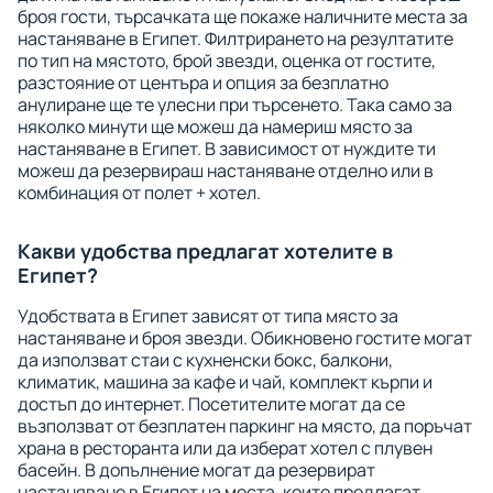
броя гости, търсачката ще покаже наличните места за
настаняване в Египет. Филтрирането на резултатите
по тип на мястото, брой звезди, оценка от гостите,
разстояние от центъра и опция за безплатно
анулиране ще те улесни при търсенето. Така само за
няколко минути ще можеш да намериш място за
настаняване в Египет. В зависимост от нуждите ти
можеш да резервираш настаняване отделно или в
комбинация от полет + хотел.
Какви удобства предлагат хотелите в
Египет?
Удобствата в Египет зависят от типа място за
настаняване и броя звезди. Обикновено гостите могат
да използват стаи с кухненски бокс, балкони,
климатик, машина за кафе и чай, комплект кърпи и
достъп до интернет. Посетителите могат да се
възползват от безплатен паркинг на място, да поръчат
храна в ресторанта или да изберат хотел с плувен
басейн. В допълнение могат да резервират
настаняване в Египет на места, които предлагат