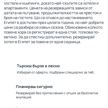
хостели и къмпинги, докато най-скъпите са хотели и
апартаменти. Цената на резервацията зависи от
датата на пътуване, продължителността на престоя и
броя на гостите. Що се отнася до настаняването,
Египет е достъпен през цялата година, но най-добрите
цени са разбира се извън сезона. Обикновено колкото
повече хора се регистрират в една стая, толкова по-
евтино. За да спестиш допълнително, резервирай
хотел в Египет за повече от една седмица.
Търсиш бързо и лесно
Избирай от оферти, подбрани специално за теб.
Планираш сигурно
Резервирай без притеснения с опция за безплатна
анулация.