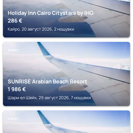
Holiday Inn Cairo Citystars by IHG
286
€
Кайро, 20 август 2026, 2 нощувки
ЕГИПЕТ
SUNRISE Arabian Beach Resort
1 986
€
Шарм ел Шейх, 29 август 2026, 7 нощувки
ЕГИПЕТ