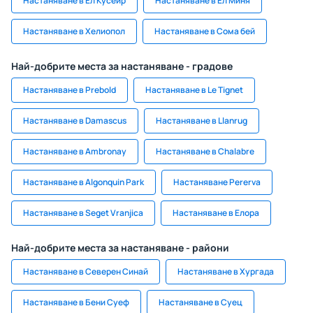
Настаняване в Ел Кусеир
Настаняване в Ел Миня
Настаняване в Хелиопол
Настаняване в Сома бей
Най-добрите места за настаняване - градове
Настаняване в Prebold
Настаняване в Le Tignet
Настаняване в Damascus
Настаняване в Llanrug
Настаняване в Ambronay
Настаняване в Chalabre
Настаняване в Algonquin Park
Настаняване Pererva
Настаняване в Seget Vranjica
Настаняване в Елора
Най-добрите места за настаняване - райони
Настаняване в Северен Синай
Настаняване в Хургада
Настаняване в Бени Суеф
Настаняване в Суец