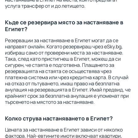
услуга трансфер от и до летището.
Къде се резервира място за настаняване в
Египет?
Резервации за настаняване в Египет могат да се
направят онлайн. Когато резервираш чрез eSky.bg,
избираш само от проверени места за настаняване.
Така, след като пристигнеш в Египет, можеш да си
сигурен, че стаята е подготвена. Плащането за
резервацията на стаята се осъществява чрез
платежна система или чрез кредитна карта. В случай
на отказ от пътуването, имаш право на безплатна
анулация на резервацията в Египет. Имай предвид, че
крайният срок за безплатна анулация е упоменат при
търсенето на мястото за настаняване.
Колко струва настаняването в Египет?
Цената за настаняване в Египет зависи от няколко
фактора. Най-евтините имоти включват квартири,