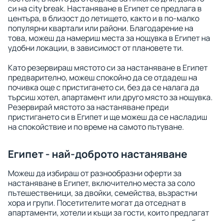
си на city break. Настаняване в Египет се предлага в
центъра, в близост до летището, както и в по-малко
популярни квартали или райони. Благодарение на
това, можеш да намериш места за нощувка в Египет на
удобни локации, в зависимост от плановете ти.
Като резервираш мястото си за настаняване в Египет
предварително, можеш спокойно да се отдадеш на
почивка още с пристигането си, без да се налага да
търсиш хотел, апартамент или друго място за нощувка.
Резервирай мястото за настаняване преди
пристигането си в Египет и ще можеш да се насладиш
на спокойствие и по време на самото пътуване.
Египет - най-доброто настаняване
Можеш да избираш от разнообразни оферти за
настаняване в Египет, включително места за соло
пътешественици, за двойки, семейства, възрастни
хора и групи. Посетителите могат да отседнат в
апартаменти, хотели и къщи за гости, които предлагат