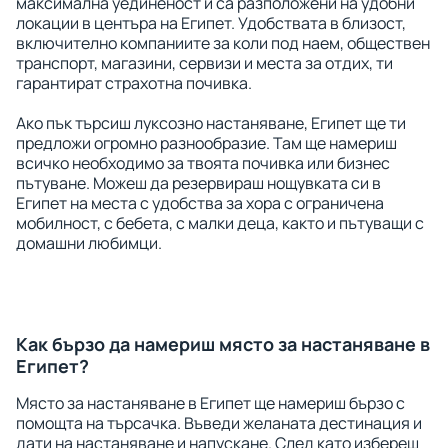
максимална уединеност и са разположени на удобни
локации в центъра на Египет. Удобствата в близост,
включително компаниите за коли под наем, обществен
транспорт, магазини, сервизи и места за отдих, ти
гарантират страхотна почивка.
Ако пък търсиш луксозно настаняване, Египет ще ти
предложи огромно разнообразие. Там ще намериш
всичко необходимо за твоята почивка или бизнес
пътуване. Можеш да резервираш нощувката си в
Египет на места с удобства за хора с ограничена
мобилност, с бебета, с малки деца, както и пътуващи с
домашни любимци.
Как бързо да намериш място за настаняване в
Египет?
Място за настаняване в Египет ще намериш бързо с
помощта на търсачка. Въведи желаната дестинация и
дати на настаняване и напускане. След като избереш