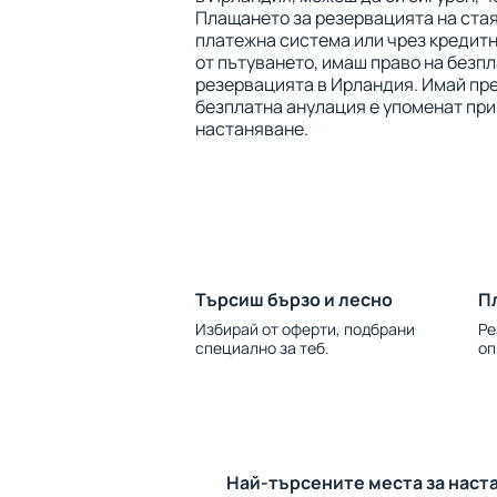
Плащането за резервацията на ста
платежна система или чрез кредитна
от пътуването, имаш право на безп
резервацията в Ирландия. Имай пре
безплатна анулация е упоменат при
настаняване.
Търсиш бързо и лесно
П
Избирай от оферти, подбрани
Ре
специално за теб.
оп
Най-търсените места за наст