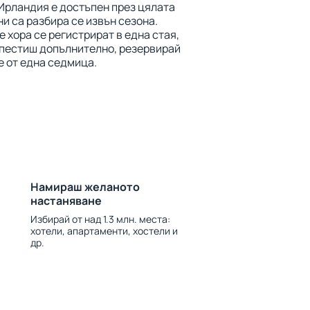
 Ирландия е достъпен през цялата
ни са разбира се извън сезона.
 хора се регистрират в една стая,
спестиш допълнително, резервирай
е от една седмица.
Намираш желаното
настаняване
Избирай от над 1.3 млн. места:
хотели, апартаменти, хостели и
др.