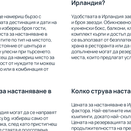
Ирландия?
ще намериш бързо с
Удобствата в Ирландия зав
ата дестинация и дати на
и броя звезди. Обикновено
 избереш броя гости,
кухненски бокс, балкони, к
ста за настаняване в
комплект кърпи и достъп д
тите по тип на мястото,
се възползват от безплате
зстояние от центъра и
храна в ресторанта или да 
 улесни при търсенето.
допълнение могат да резе
жеш да намериш място за
места, които предлагат ус
ост от нуждите ти можеш
о или в комбинация от
за настаняване в
Колко струва наст
Цената за настаняване в И
фактора. Най-евтините имо
дия могат да се направят
къмпинги, докато най-скъп
y.bg, избираш само от
Цената на резервацията за
ака, след като пристигнеш
продължителността на прес
е стаята е подготвена.