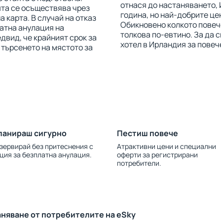
отнася до настаняването,
ята се осъществява чрез
година, но най-добрите це
 карта. В случай на отказ
Обикновено колкото повече
латна анулация на
толкова по-евтино. За да 
двид, че крайният срок за
хотел в Ирландия за повеч
 търсенето на мястото за
ланираш сигурно
Пестиш повече
зервирай без притеснения с
Атрактивни цени и специални
ция за безплатна анулация.
оферти за регистрирани
потребители.
аняване от потребителите на eSky