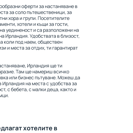
ообразни оферти за настаняване в
ста за соло пътешественици, за
тни хора и групи. Посетителите
менти, хотели и къщи за гости,
на уединеност и са разположени на
на Ирландия. Удобствата в близост,
а коли под наем, обществен
зи и места за отдих, ти гарантират
астаняване, Ирландия ще ти
разие. Там ще намериш всичко
ивка или бизнес пътуване. Можеш да
 Ирландия на места с удобства за
т, с бебета, с малки деца, както и
мци.
едлагат хотелите в