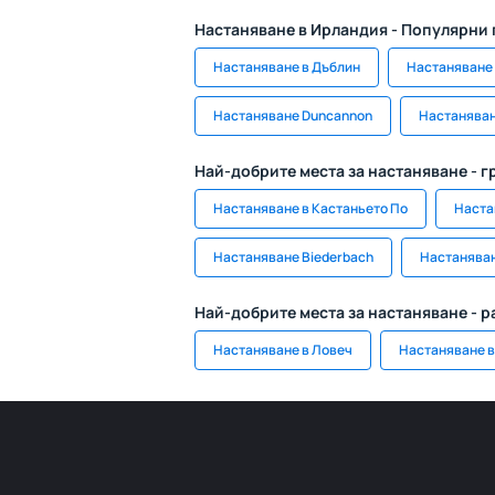
Настаняване в Ирландия - Популярни
Настаняване в Дъблин
Настаняване
Настаняване Duncannon
Настаняван
Най-добрите места за настаняване - г
Настаняване в Кастаньето По
Настан
Настаняване Biederbach
Настаняван
Най-добрите места за настаняване - 
Настаняване в Ловеч
Настаняване в