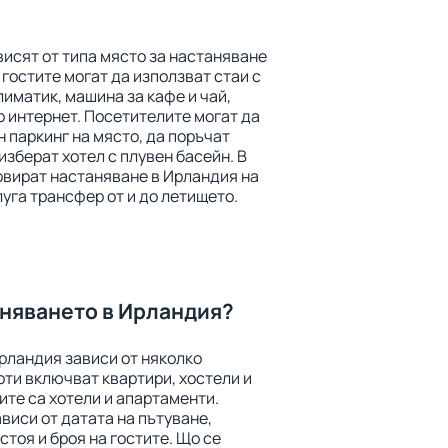
исят от типа място за настаняване
 гостите могат да използват стаи с
лиматик, машина за кафе и чай,
о интернет. Посетителите могат да
н паркинг на място, да поръчат
изберат хотел с плувен басейн. В
рвират настаняване в Ирландия на
луга трансфер от и до летището.
аняването в Ирландия?
рландия зависи от няколко
ти включват квартири, хостели и
ите са хотели и апартаменти.
виси от датата на пътуване,
тоя и броя на гостите. Що се