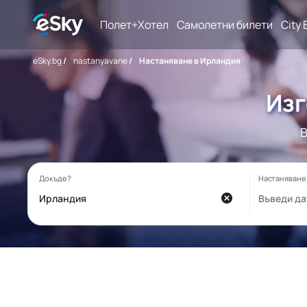
Полет+Хотел
Самолетни билети
City 
eSky.bg
/
nastanyavane
/
Настаняване в Ирландия
Изг
В