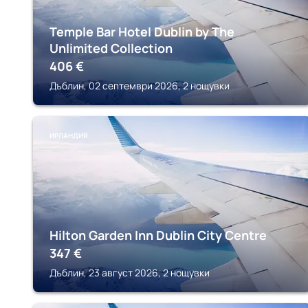
Temple Bar Hotel Dublin by The
Unlimited Collection
406
€
Дъблин, 02 септември 2026, 2 нощувки
ИРЛАНДИЯ
Hilton Garden Inn Dublin City Centre
347
€
Дъблин, 23 август 2026, 2 нощувки