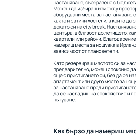
настаняване, съобразено с бюджета
Можеш да избираш измежду просто
оборудвани места за настаняване с
както и евтини хостели, в които да 
докато си на city break. Настаняван
центъра, в близост до летището, ка
квартали или райони. Благодарение
намериш места за нощувка в Ирланд
зависимост от плановете ти.
Като резервираш мястото си за на
предварително, можеш спокойно да
още с пристигането си, без да се на
апартамент или друго място за нощ
за настаняване преди пристигането
да се насладиш на спокойствие и п
пътуване.
Как бързо да намериш мя