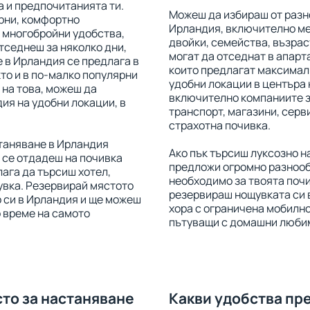
 и предпочитанията ти.
Можеш да избираш от разн
рни, комфортно
Ирландия, включително ме
 многобройни удобства,
двойки, семейства, възрас
отседнеш за няколко дни,
могат да отседнат в апарта
е в Ирландия се предлага в
които предлагат максимал
кто и в по-малко популярни
удобни локации в центъра 
 на това, можеш да
включително компаниите з
ия на удобни локации, в
транспорт, магазини, серви
страхотна почивка.
станяване в Ирландия
Ако пък търсиш луксозно н
 се отдадеш на почивка
предложи огромно разнооб
лага да търсиш хотел,
необходимо за твоята поч
увка. Резервирай мястото
резервираш нощувката си в
 си в Ирландия и ще можеш
хора с ограничена мобилнос
о време на самото
пътуващи с домашни люби
сто за настаняване
Какви удобства пр