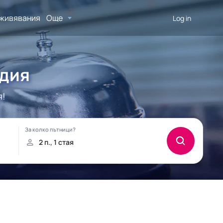
живявания
Още
Log in
ндия
я!