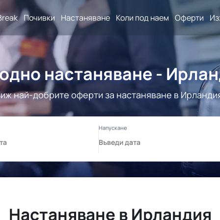
Break
Почивки
Настаняване
Коли под наем
Оферти
Из
одно настаняване - Ирла
иж най-добрите оферти за настаняване в Ирланди
Настаняване в Ирландия