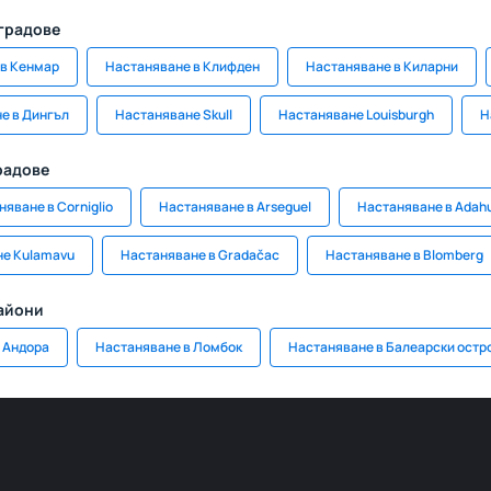
 градове
 в Кенмар
Настаняване в Клифден
Настаняване в Киларни
е в Дингъл
Настаняване Skull
Настаняване Louisburgh
Н
радове
яване в Corniglio
Настаняване в Arseguel
Настаняване в Adah
е Kulamavu
Настаняване в Gradačac
Настаняване в Blomberg
райони
 Андора
Настаняване в Ломбок
Настаняване в Балеарски остр