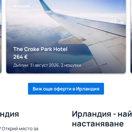
ИРЛАНДИЯ
The Croke Park Hotel
264
€
Дъблин, 31 август 2026, 2 нощувки
Виж още оферти в Ирландия
андия
Ирландия - на
настаняване
 Открий място за