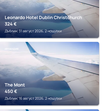
Leonardo Hotel Dublin Christchurch
324
€
Дъблин, 31 август 2026, 2 нощувки
ИРЛАНДИЯ
The Mont
450
€
Дъблин, 16 август 2026, 2 нощувки