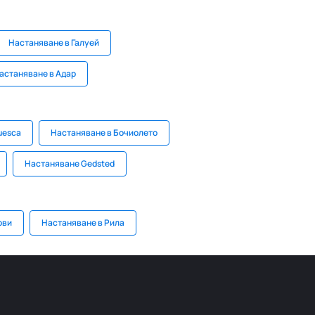
Настаняване в Галуей
астаняване в Адар
uesca
Настаняване в Бочиолето
Настаняване Gedsted
ови
Настаняване в Рила