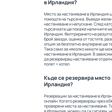
в Ирландия?
Място за настаняване в Ирландия 
помощта на търсачка. Въведи желан
настаняване и напускане. След като
търсачката ще покаже наличните ме
Ирландия. Филтрирането на резулта
брой звезди, оценка от гостите, ра
опция за безплатно анулиране ще те
Така само за няколко минути ще мо
настаняване в Ирландия. В зависим
да резервираш настаняване отделн
полет + хотел.
Къде се резервира място 
Ирландия?
Резервации за настаняване в Ирлан
онлайн. Когато резервираш чрез eSk
проверени места за настаняване. Т
в Ирландия, можеш да си сигурен, ч