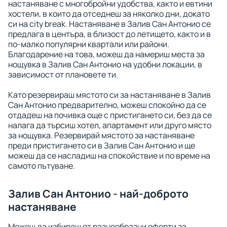
настаняване с многобройни удобства, както и евтини
хостели, в които да отседнеш за няколко дни, докато
си на city break. Настаняване в Залив Сан Антонио се
предлага в центъра, в близост до летището, както и в
по-малко популярни квартали или райони.
Благодарение на това, можеш да намериш места за
нощувка в Залив Сан Антонио на удобни локации, в
зависимост от плановете ти.
Като резервираш мястото си за настаняване в Залив
Сан Антонио предварително, можеш спокойно да се
отдадеш на почивка още с пристигането си, без да се
налага да търсиш хотел, апартамент или друго място
за нощувка. Резервирай мястото за настаняване
преди пристигането си в Залив Сан Антонио и ще
можеш да се насладиш на спокойствие и по време на
самото пътуване.
Залив Сан Антонио - най-доброто
настаняване
Можеш да избираш от разнообразни оферти за