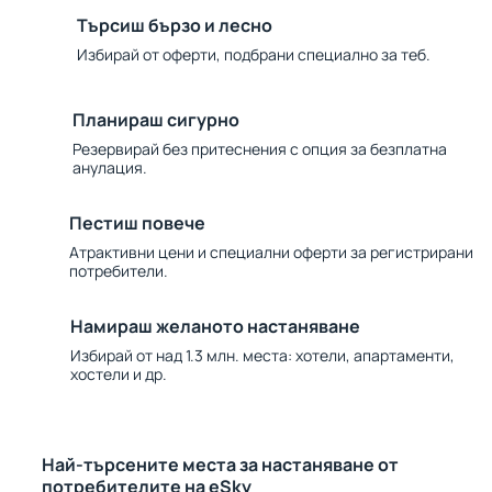
Търсиш бързо и лесно
Избирай от оферти, подбрани специално за теб.
Планираш сигурно
Резервирай без притеснения с опция за безплатна
анулация.
Пестиш повече
Атрактивни цени и специални оферти за регистрирани
потребители.
Намираш желаното настаняване
Избирай от над 1.3 млн. места: хотели, апартаменти,
хостели и др.
Най-търсените места за настаняване от
потребителите на eSky