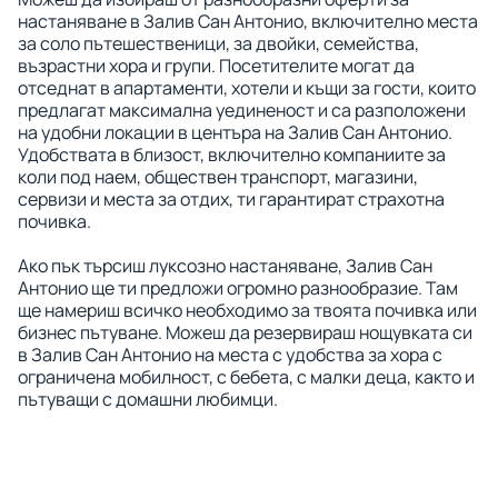
настаняване в Залив Сан Антонио, включително места
за соло пътешественици, за двойки, семейства,
възрастни хора и групи. Посетителите могат да
отседнат в апартаменти, хотели и къщи за гости, които
предлагат максимална уединеност и са разположени
на удобни локации в центъра на Залив Сан Антонио.
Удобствата в близост, включително компаниите за
коли под наем, обществен транспорт, магазини,
сервизи и места за отдих, ти гарантират страхотна
почивка.
Ако пък търсиш луксозно настаняване, Залив Сан
Антонио ще ти предложи огромно разнообразие. Там
ще намериш всичко необходимо за твоята почивка или
бизнес пътуване. Можеш да резервираш нощувката си
в Залив Сан Антонио на места с удобства за хора с
ограничена мобилност, с бебета, с малки деца, както и
пътуващи с домашни любимци.