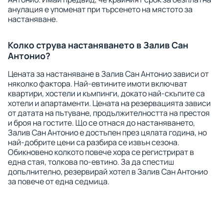
анулация е упоменат при търсенето на мястото за
настаняване.
Колко струва настаняването в Залив Сан
Антонио?
Цената за настаняване в Залив Сан Антонио зависи от
няколко фактора. Най-евтините имоти включват
квартири, хостели и къмпинги, докато най-скъпите са
хотели и апартаменти. Цената на резервацията зависи
от датата на пътуване, продължителността на престоя
и броя на гостите. Що се отнася до настаняването,
Залив Сан Антонио е достъпен през цялата година, но
най-добрите цени са разбира се извън сезона.
Обикновено колкото повече хора се регистрират в
една стая, толкова по-евтино. За да спестиш
допълнително, резервирай хотел в Залив Сан Антонио
за повече от една седмица.