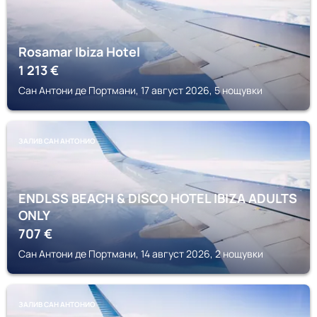
Rosamar Ibiza Hotel
1 213
€
Сан Антони де Портмани, 17 август 2026, 5 нощувки
ЗАЛИВ САН АНТОНИО
ENDLSS BEACH & DISCO HOTEL IBIZA ADULTS
ONLY
707
€
Сан Антони де Портмани, 14 август 2026, 2 нощувки
ЗАЛИВ САН АНТОНИО