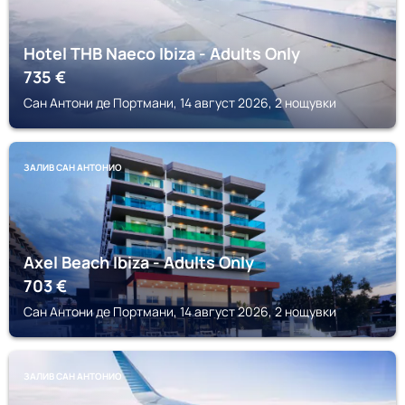
Hotel THB Naeco Ibiza - Adults Only
735
€
Сан Антони де Портмани, 14 август 2026, 2 нощувки
ЗАЛИВ САН АНТОНИО
Axel Beach Ibiza - Adults Only
703
€
Сан Антони де Портмани, 14 август 2026, 2 нощувки
ЗАЛИВ САН АНТОНИО