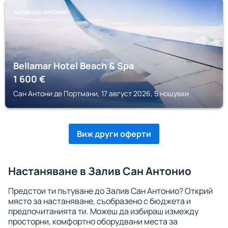
ЗАЛИВ САН АНТОНИО
Bellamar Hotel Beach & Spa
1 600
€
Сан Антони де Портмани, 17 август 2026, 5 нощувки
Виж други оферти
Настаняване в Залив Сан Антонио
Предстои ти пътуване до Залив Сан Антонио? Открий
място за настаняване, съобразено с бюджета и
предпочитанията ти. Можеш да избираш измежду
просторни, комфортно оборудвани места за