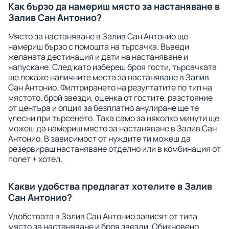
Как бързо да намериш място за настаняване в
Залив Сан Антонио?
Място за настаняване в Залив Сан Антонио ще
намериш бързо с помощта на търсачка. Въведи
желаната дестинация и дати на настаняване и
напускане. След като избереш броя гости, търсачката
ще покаже наличните места за настаняване в Залив
Сан Антонио. Филтрирането на резултатите по тип на
мястото, брой звезди, оценка от гостите, разстояние
от центъра и опция за безплатно анулиране ще те
улесни при търсенето. Така само за няколко минути ще
можеш да намериш място за настаняване в Залив Сан
Антонио. В зависимост от нуждите ти можеш да
резервираш настаняване отделно или в комбинация от
полет + хотел.
Какви удобства предлагат хотелите в Залив
Сан Антонио?
Удобствата в Залив Сан Антонио зависят от типа
място за настаняване и броя звезди. Обикновено