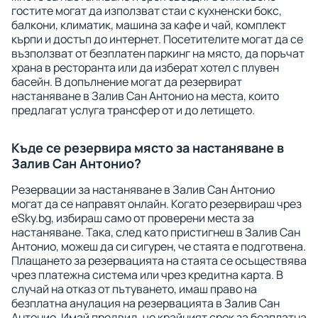
гостите могат да използват стаи с кухненски бокс,
балкони, климатик, машина за кафе и чай, комплект
кърпи и достъп до интернет. Посетителите могат да се
възползват от безплатен паркинг на място, да поръчат
храна в ресторанта или да изберат хотел с плувен
басейн. В допълнение могат да резервират
настаняване в Залив Сан Антонио на места, които
предлагат услуга трансфер от и до летището.
Къде се резервира място за настаняване в
Залив Сан Антонио?
Резервации за настаняване в Залив Сан Антонио
могат да се направят онлайн. Когато резервираш чрез
eSky.bg, избираш само от проверени места за
настаняване. Така, след като пристигнеш в Залив Сан
Антонио, можеш да си сигурен, че стаята е подготвена.
Плащането за резервацията на стаята се осъществява
чрез платежна система или чрез кредитна карта. В
случай на отказ от пътуването, имаш право на
безплатна анулация на резервацията в Залив Сан
Антонио. Имай предвид, че крайният срок за безплатна