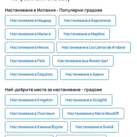
Настаняване в Испания - Популярни градове
Настаняване в Мадрид
Настаняване в Барселона
Настаняване в Малага
Настаняване в Марбея
Настаняване в Михас
Настаняване в Los Llanos de Aridane
Настаняване в Pals
Настаняване във Финестрат
Настаняване в Esquinzo
Настаняване в Адехе
Най-добрите места за настаняване - градове
Настаняване в Kingston
Настаняване в Scoglitti
Настаняване в Лонгевил
Настаняване в Maria Neustift
Настаняване в Камена Вурла
Настаняване в Svanå