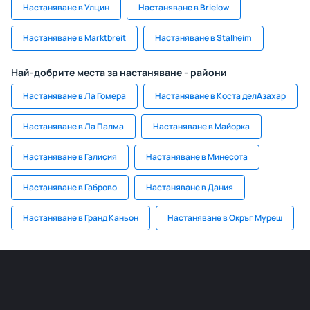
Настаняване в Улцин
Настаняване в Brielow
Настаняване в Marktbreit
Настаняване в Stalheim
Най-добрите места за настаняване - райони
Настаняване в Ла Гомера
Настаняване в Коста делАзахар
Настаняване в Ла Палма
Настаняване в Майорка
Настаняване в Галисия
Настаняване в Минесота
Настаняване в Габрово
Настаняване в Дания
Настаняване в Гранд Каньон
Настаняване в Окръг Муреш