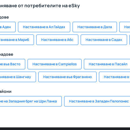
аняване от потребителите на eSky
дове
в Аден
Настаняване в Ал Гайдах
Настаняване в Дала
На
аняване в Мариб
Настаняване в Абс
Настаняване в Садах
радове
е във Васто
Настаняване в Campiellos
Настаняване в Пасайл
няване в Шангнау
Настаняване във Фраганяно
Настаняване в 
райони
е на Западния бряг на Шри Ланка
Настаняване в Западен Пелопонес