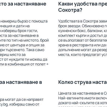
сто за настаняване
Какви удобства пр
Сокотра?
е намериш бързо с помощта
Удобствата в Сокотра зави
инация и дати на
броя звезди. Обикновено г
 избереш броя гости,
кухненски бокс, балкони, к
ста за настаняване в
комплект кърпи и достъп д
те по тип на мястото, брой
се възползват от безплате
ие от центъра и опция за
храна в ресторанта или да 
при търсенето. Така само
допълнение могат да резе
ериш място за
места, които предлагат ус
ст от нуждите ти можеш да
и в комбинация от полет +
за настаняване в
Колко струва наст
Цената за настаняване в С
Най-евтините имоти включв
ра могат да се направят
докато най-скъпите са хот
y.bg, избираш само от