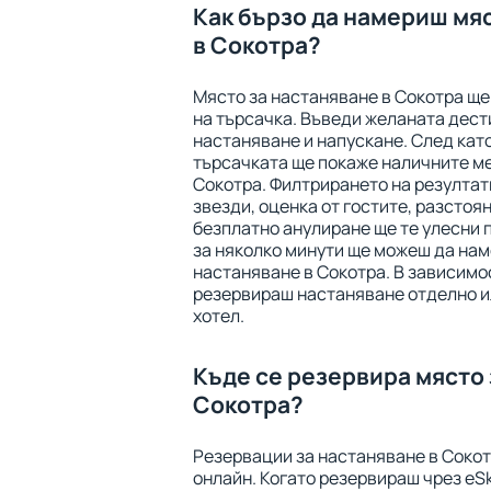
Как бързо да намериш мя
в Сокотра?
Място за настаняване в Сокотра щ
на търсачка. Въведи желаната дест
настаняване и напускане. След като
търсачката ще покаже наличните ме
Сокотра. Филтрирането на резултати
звезди, оценка от гостите, разстоян
безплатно анулиране ще те улесни 
за няколко минути ще можеш да нам
настаняване в Сокотра. В зависимо
резервираш настаняване отделно ил
хотел.
Къде се резервира място 
Сокотра?
Резервации за настаняване в Сокот
онлайн. Когато резервираш чрез eSk