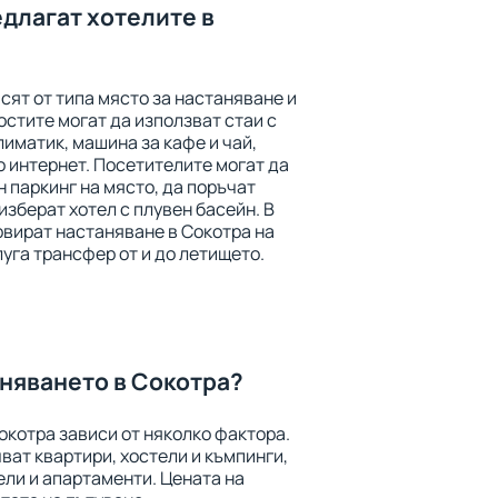
едлагат хотелите в
сят от типа място за настаняване и
остите могат да използват стаи с
лиматик, машина за кафе и чай,
о интернет. Посетителите могат да
н паркинг на място, да поръчат
изберат хотел с плувен басейн. В
рвират настаняване в Сокотра на
луга трансфер от и до летището.
аняването в Сокотра?
окотра зависи от няколко фактора.
ат квартири, хостели и къмпинги,
ели и апартаменти. Цената на