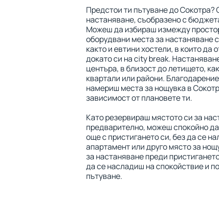
Предстои ти пътуване до Сокотра? 
настаняване, съобразено с бюджета
Можеш да избираш измежду просто
оборудвани места за настаняване с
както и евтини хостели, в които да 
докато си на city break. Настаняван
центъра, в близост до летището, ка
квартали или райони. Благодарение
намериш места за нощувка в Сокотр
зависимост от плановете ти.
Като резервираш мястото си за нас
предварително, можеш спокойно да
още с пристигането си, без да се на
апартамент или друго място за нощ
за настаняване преди пристигането
да се насладиш на спокойствие и п
пътуване.