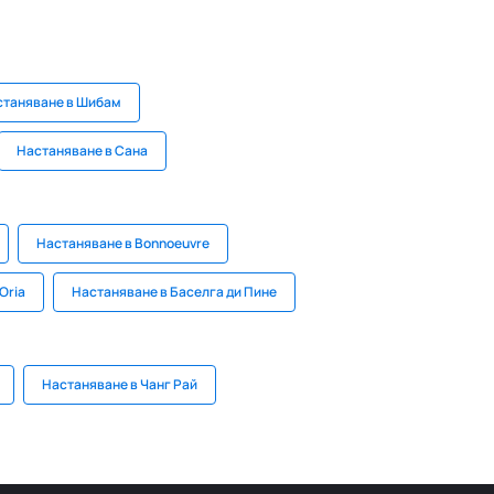
станяване в Шибам
Настаняване в Сана
Настаняване в Bonnoeuvre
Oria
Настаняване в Баселга ди Пине
Настаняване в Чанг Рай