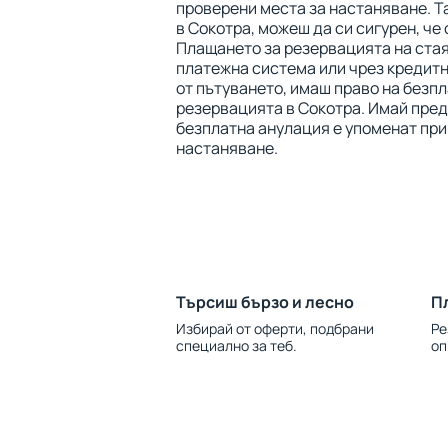
проверени места за настаняване. Т
в Сокотра, можеш да си сигурен, че 
Плащането за резервацията на ста
платежна система или чрез кредитна
от пътуването, имаш право на безп
резервацията в Сокотра. Имай предв
безплатна анулация е упоменат при
настаняване.
Търсиш бързо и лесно
П
Избирай от оферти, подбрани
Ре
специално за теб.
оп