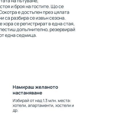
тата на пътуване,
тоя и броя на гостите. Що се
Сокотра е достъпен през цялата
ни са разбира се извън сезона.
 хора се регистрират в една стая,
спестиш допълнително, резервирай
 от една седмица.
Намираш желаното
настаняване
Избирай от над 1.3 млн. места:
хотели, апартаменти, хостели и
др.