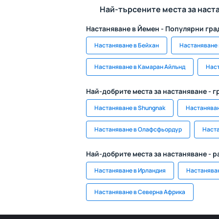
Най-търсените места за наст
Настаняване в Йемен - Популярни гра
Настаняване в Бейхан
Настаняване 
Настаняване в Камаран Айлънд
Наст
Най-добрите места за настаняване - г
Настаняване в Shungnak
Настаняван
Настаняване в Олафсфьордур
Наста
Най-добрите места за настаняване - 
Настаняване в Ирландия
Настаняван
Настаняване в Северна Африка