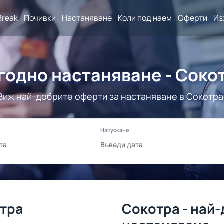
Break
Почивки
Настаняване
Коли под наем
Оферти
Из
годно настаняване - Соко
Виж най-добрите оферти за настаняване в Сокотра
отра
Сокотра - най