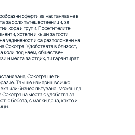
ообразни оферти за настаняване в
та за соло пътешественици, за
тни хора и групи. Посетителите
менти, хотели и къщи за гости,
на уединеност и са разположени на
на Сокотра. Удобствата в близост,
а коли под наем, обществен
зи и места за отдих, ти гарантират
астаняване, Сокотра ще ти
разие. Там ще намериш всичко
ивка или бизнес пътуване. Можеш да
 Сокотра на места с удобства за
т, с бебета, с малки деца, както и
мци.