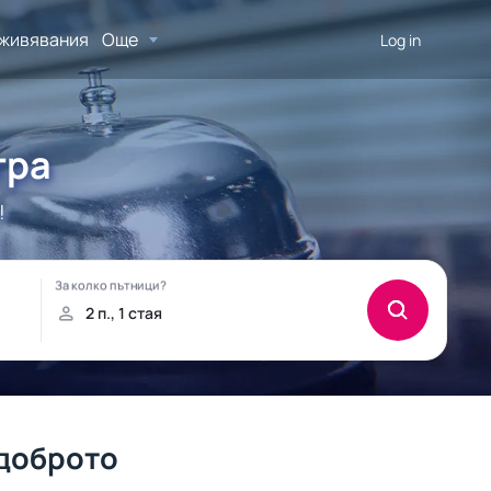
живявания
Още
Log in
тра
!
-доброто