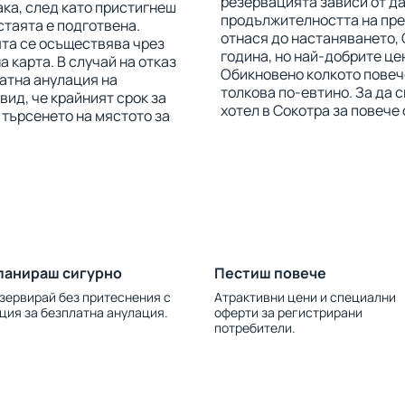
резервацията зависи от да
ака, след като пристигнеш
продължителността на прес
стаята е подготвена.
отнася до настаняването, 
ята се осъществява чрез
година, но най-добрите це
 карта. В случай на отказ
Обикновено колкото повече
латна анулация на
толкова по-евтино. За да 
ид, че крайният срок за
хотел в Сокотра за повече
 търсенето на мястото за
ланираш сигурно
Пестиш повече
зервирай без притеснения с
Атрактивни цени и специални
ция за безплатна анулация.
оферти за регистрирани
потребители.