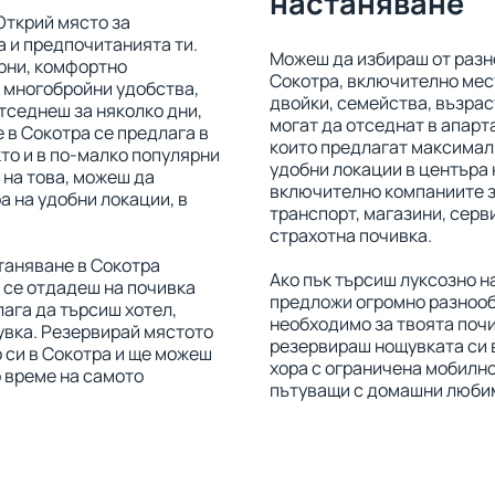
настаняване
Открий място за
 и предпочитанията ти.
Можеш да избираш от разн
рни, комфортно
Сокотра, включително мес
 многобройни удобства,
двойки, семейства, възрас
отседнеш за няколко дни,
могат да отседнат в апарта
е в Сокотра се предлага в
които предлагат максимал
кто и в по-малко популярни
удобни локации в центъра 
 на това, можеш да
включително компаниите з
а на удобни локации, в
транспорт, магазини, серви
страхотна почивка.
таняване в Сокотра
Ако пък търсиш луксозно н
 се отдадеш на почивка
предложи огромно разнооб
лага да търсиш хотел,
необходимо за твоята поч
увка. Резервирай мястото
резервираш нощувката си в
 си в Сокотра и ще можеш
хора с ограничена мобилнос
о време на самото
пътуващи с домашни люби