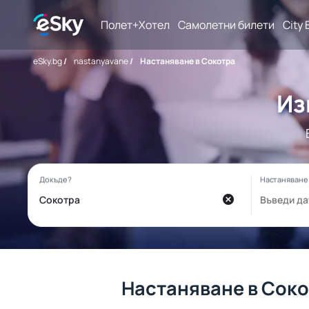
Полет+Хотел
Самолетни билети
City 
eSky.bg
/
nastanyavane
/
Настаняване в Сокотра
Из
Настаняване в Сок