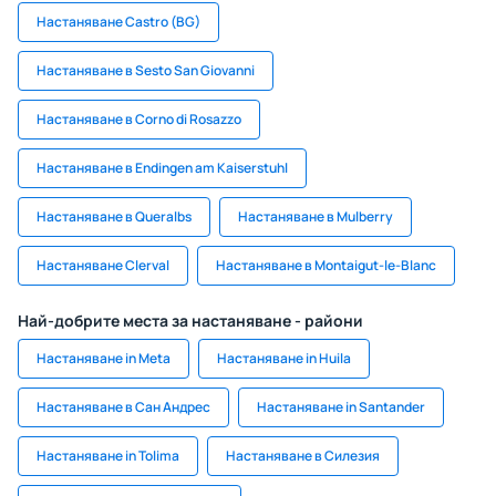
Настаняване Castro (BG)
Настаняване в Sesto San Giovanni
Настаняване в Corno di Rosazzo
Настаняване в Endingen am Kaiserstuhl
Настаняване в Queralbs
Настаняване в Mulberry
Настаняване Clerval
Настаняване в Montaigut-le-Blanc
Най-добрите места за настаняване - райони
Настаняване in Meta
Настаняване in Huila
Настаняване в Сан Андрес
Настаняване in Santander
Настаняване in Tolima
Настаняване в Силезия