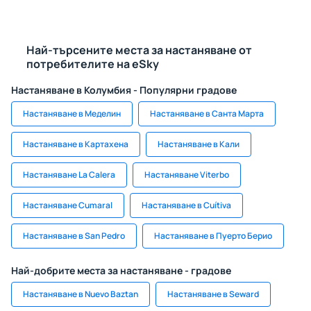
Най-търсените места за настаняване от
потребителите на eSky
Настаняване в Колумбия - Популярни градове
Настаняване в Меделин
Настаняване в Санта Марта
Настаняване в Картахена
Настаняване в Кали
Настаняване La Calera
Настаняване Viterbo
Настаняване Cumaral
Настаняване в Cuítiva
Настаняване в San Pedro
Настаняване в Пуерто Берио
Най-добрите места за настаняване - градове
Настаняване в Nuevo Baztan
Настаняване в Seward