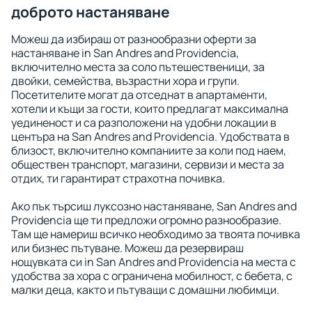
доброто настаняване
Можеш да избираш от разнообразни оферти за
настаняване in San Andres and Providencia,
включително места за соло пътешественици, за
двойки, семейства, възрастни хора и групи.
Посетителите могат да отседнат в апартаменти,
хотели и къщи за гости, които предлагат максимална
уединеност и са разположени на удобни локации в
центъра на San Andres and Providencia. Удобствата в
близост, включително компаниите за коли под наем,
обществен транспорт, магазини, сервизи и места за
отдих, ти гарантират страхотна почивка.
Ако пък търсиш луксозно настаняване, San Andres and
Providencia ще ти предложи огромно разнообразие.
Там ще намериш всичко необходимо за твоята почивка
или бизнес пътуване. Можеш да резервираш
нощувката си in San Andres and Providencia на места с
удобства за хора с ограничена мобилност, с бебета, с
малки деца, както и пътуващи с домашни любимци.