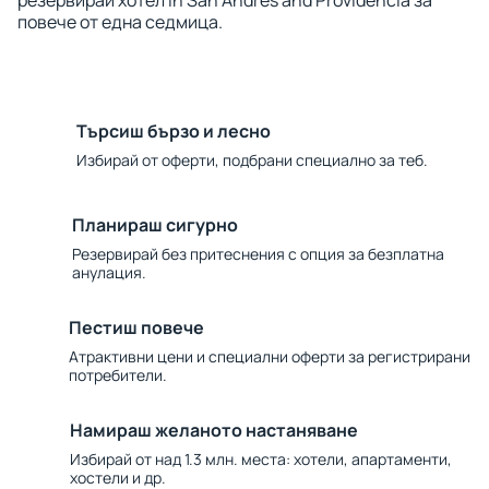
резервирай хотел in San Andres and Providencia за
повече от една седмица.
Търсиш бързо и лесно
Избирай от оферти, подбрани специално за теб.
Планираш сигурно
Резервирай без притеснения с опция за безплатна
анулация.
Пестиш повече
Атрактивни цени и специални оферти за регистрирани
потребители.
Намираш желаното настаняване
Избирай от над 1.3 млн. места: хотели, апартаменти,
хостели и др.