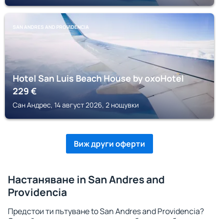
SAN ANDRES AND PROVIDENCIA
Hotel San Luis Beach House by oxoHotel
229
€
Сан Андрес, 14 август 2026, 2 нощувки
Виж други оферти
Настаняване in San Andres and
Providencia
Предстои ти пътуване to San Andres and Providencia?