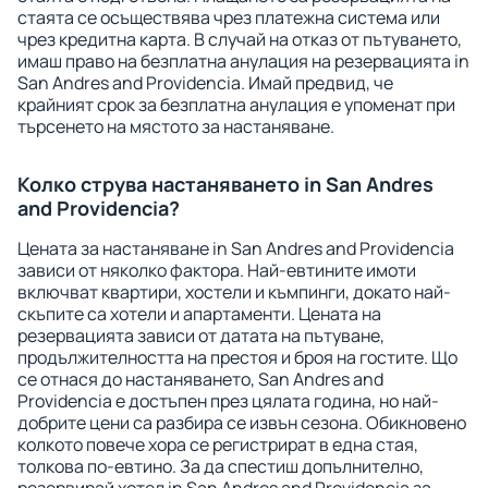
стаята се осъществява чрез платежна система или
чрез кредитна карта. В случай на отказ от пътуването,
имаш право на безплатна анулация на резервацията in
San Andres and Providencia. Имай предвид, че
крайният срок за безплатна анулация е упоменат при
търсенето на мястото за настаняване.
Колко струва настаняването in San Andres
and Providencia?
Цената за настаняване in San Andres and Providencia
зависи от няколко фактора. Най-евтините имоти
включват квартири, хостели и къмпинги, докато най-
скъпите са хотели и апартаменти. Цената на
резервацията зависи от датата на пътуване,
продължителността на престоя и броя на гостите. Що
се отнася до настаняването, San Andres and
Providencia е достъпен през цялата година, но най-
добрите цени са разбира се извън сезона. Обикновено
колкото повече хора се регистрират в една стая,
толкова по-евтино. За да спестиш допълнително,