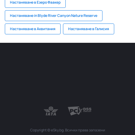
Настаняване в Езеро Фаакер
Настаняване in Blyde River Canyon Nature Reserve
Настаняване в Аквитания
Настаняване в Галисия
Copyright © eSky.bg. Всички права запазени