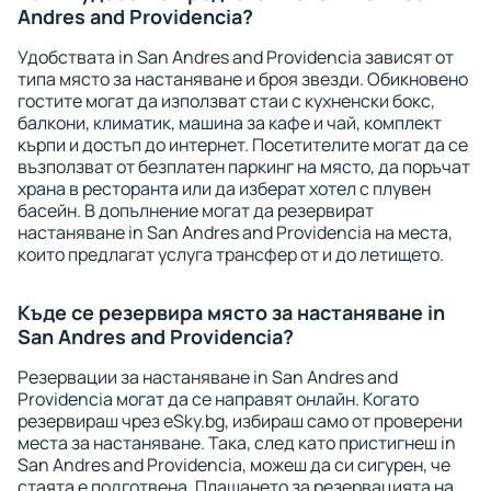
Andres and Providencia?
Удобствата in San Andres and Providencia зависят от
типа място за настаняване и броя звезди. Обикновено
гостите могат да използват стаи с кухненски бокс,
балкони, климатик, машина за кафе и чай, комплект
кърпи и достъп до интернет. Посетителите могат да се
възползват от безплатен паркинг на място, да поръчат
храна в ресторанта или да изберат хотел с плувен
басейн. В допълнение могат да резервират
настаняване in San Andres and Providencia на места,
които предлагат услуга трансфер от и до летището.
Къде се резервира място за настаняване in
San Andres and Providencia?
Резервации за настаняване in San Andres and
Providencia могат да се направят онлайн. Когато
резервираш чрез eSky.bg, избираш само от проверени
места за настаняване. Така, след като пристигнеш in
San Andres and Providencia, можеш да си сигурен, че
стаята е подготвена. Плащането за резервацията на