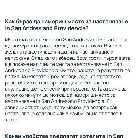
Как бързо да намериш място за настаняване
in San Andres and Providencia?
Място за настаняване in San Andres and Providencia
ще намериш бързо с помощта на търсачка. Въведи
желаната дестинация и дати на настаняване и
напускане. След като избереш броя гости, търсачката
ще покаже наличните места за настаняване in San
Andres and Providencia. Филтрирането на резултатите
по тип на мястото, брой звезди, оценка от гостите,
разстояние от центъра и опция за безплатно
анулиране ще те улесни при търсенето. Така само за
няколко минути ще можеш да намериш място за
настаняване in San Andres and Providencia. В
зависимост от нуждите ти можеш да резервираш
настаняване отделно или в комбинация от полет +
хотел.
Какви удобства предлагат хотелите in San