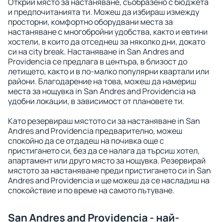
Открий място за настаняване, съобразено с бюджета
и предпочитанията ти. Можеш да избираш измежду
просторни, комфортно оборудвани места за
настаняване с многобройни удобства, както и евтини
хостели, в които да отседнеш за няколко дни, докато
си на city break. Настаняване in San Andres and
Providencia се предлага в центъра, в близост до
летището, както и в по-малко популярни квартали или
райони. Благодарение на това, можеш да намериш
места за нощувка in San Andres and Providencia на
удобни локации, в зависимост от плановете ти.
Като резервираш мястото си за настаняване in San
Andres and Providencia предварително, можеш
спокойно да се отдадеш на почивка още с
пристигането си, без да се налага да търсиш хотел,
апартамент или друго място за нощувка. Резервирай
мястото за настаняване преди пристигането си in San
Andres and Providencia и ще можеш да се насладиш на
спокойствие и по време на самото пътуване.
San Andres and Providencia - най-