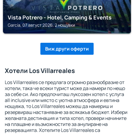
Vista Potrero - Hotel, Camping & Events
García, 07 август 2026, 2 нощувки
Виж други оферти
Хотели Los Villarreales
Los Villarreales се предлага огромно разнообразие от
хотели, така че всеки турист може да намери по нещо
за себе си. Ако предпочиташ луксозен хотел с услуга
all inclusive или място с уютна атмосфера и евтина
нощувка, то Los Villarreales можеш да намериш и
резервираш настаняване за всякакъв бюджет. Избери
желаната дестинация и типа хотел, провери начините
на плащане и възможностите за анулиране на
резервацията. Хотелите Los Villarreales са