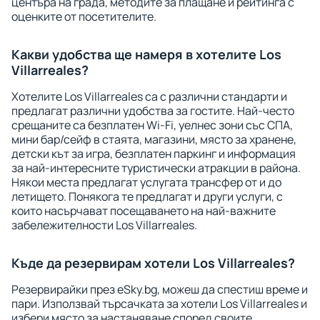
центъра на града, методите за плащане и рейтинга с
оценките от посетителите.
Какви удобства ще намеря в хотелите Los
Villarreales?
Хотелите Los Villarreales са с различни стандарти и
предлагат различни удобства за гостите. Най-често
срещаните са безплатен Wi-Fi, уелнес зони със СПА,
мини бар/сейф в стаята, магазини, място за хранене,
детски кът за игра, безплатен паркинг и информация
за най-интересните туристически атракции в района.
Някои места предлагат услугата трансфер от и до
летището. Понякога те предлагат и други услуги, с
които насърчават посещаването на най-важните
забележителности Los Villarreales.
Къде да резервирам хотели Los Villarreales?
Резервирайки през eSky.bg, можеш да спестиш време и
пари. Използвай търсачката за хотели Los Villarreales и
избери място за настаняване според своите