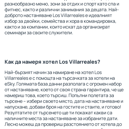
разнообразно меню, зони за отдих и спорт като спа и
фитнес, както и различни занимания за децата. Най-
доброто настаняване Los Villarreales е идеалният
избор за двойки, семейства и хора в командировка,
както и за компании, които искат да организират
семинари за своите служители.
Как да намеря хотел Los Villarreales?
Най-бързият начин за намиране на хотел Los
Villarreales е с помощта на търсачката за хотели на
eSky. Голямата база данни разполага с огромен набор
от настаняване, което от своя страна гарантира, че ще
намериш това, което търсиш. Попълни полетата за
търсене – избери своето място, дата на настаняване и
напускане, добави броя на гостите и стаите, и готово!
Резултатите от търсенето ще ти покажат какви са
наличните места за настаняване за избраните дати.
Лесно можеш да провериш разстоянието от хотела до