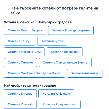
Най-търсените хотели от потребителите на
eSky
Хотели в Мексико - Популярни градове
Хотели в Пуерто Ваярта
Хотели в Плая дел Кармен
Хотели в Канкун
Хотели в Тулум
Хотели в Мексико Сити
Хотели в Тлакепаке
Хотели в Тампико
Хотели в Тлахомулко де Зунига
Хотели в Сан Кристобал де лас Касас
Хотели в Алтамира
Най-добрите хотели - градове
Хотели в Skrunda
Хотели в Whickham
Хотели в Улястай
Хотели в Рондонополис