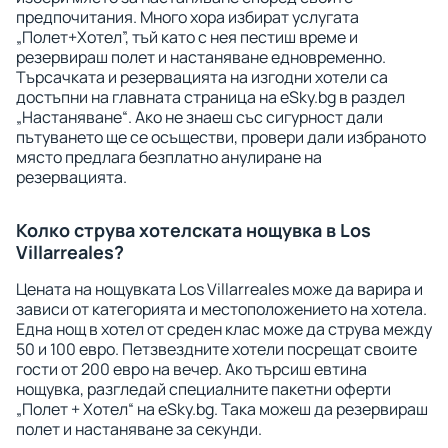
предпочитания. Много хора избират услугата
„Полет+Хотел”, тъй като с нея пестиш време и
резервираш полет и настаняване едновременно.
Търсачката и резервацията на изгодни хотели са
достъпни на главната страница на eSky.bg в раздел
„Настаняване“. Ако не знаеш със сигурност дали
пътуването ще се осъществи, провери дали избраното
място предлага безплатно анулиране на
резервацията.
Колко струва хотелската нощувка в Los
Villarreales?
Цената на нощувката Los Villarreales може да варира и
зависи от категорията и местоположението на хотела.
Една нощ в хотел от среден клас може да струва между
50 и 100 евро. Петзвездните хотели посрещат своите
гости от 200 евро на вечер. Ако търсиш евтина
нощувка, разгледай специалните пакетни оферти
„Полет + Хотел“ на eSky.bg. Така можеш да резервираш
полет и настаняване за секунди.