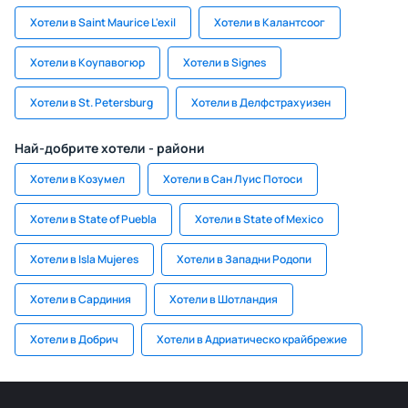
Хотели в Saint Maurice L'exil
Хотели в Калантсоог
Хотели в Коупавогюр
Хотели в Signes
Хотели в St. Petersburg
Хотели в Делфстрахуизен
Най-добрите хотели - райони
Хотели в Козумел
Хотели в Сан Луис Потоси
Хотели в State of Puebla
Хотели в State of Mexico
Хотели в Isla Mujeres
Хотели в Западни Родопи
Хотели в Сардиния
Хотели в Шотландия
Хотели в Добрич
Хотели в Адриатическо крайбрежие