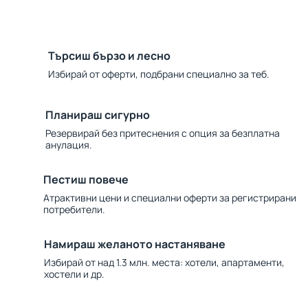
Търсиш бързо и лесно
Избирай от оферти, подбрани специално за теб.
Планираш сигурно
Резервирай без притеснения с опция за безплатна
анулация.
Пестиш повече
Атрактивни цени и специални оферти за регистрирани
потребители.
Намираш желаното настаняване
Избирай от над 1.3 млн. места: хотели, апартаменти,
хостели и др.