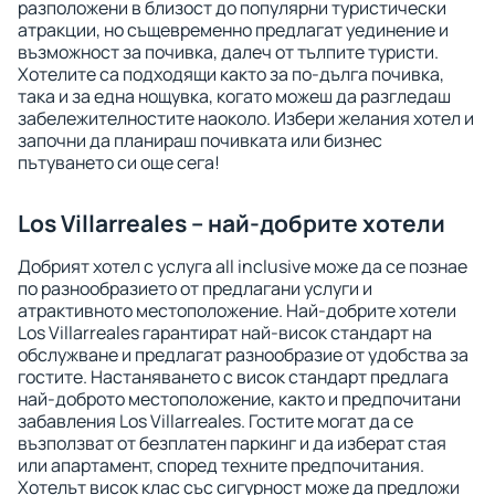
разположени в близост до популярни туристически
атракции, но същевременно предлагат уединение и
възможност за почивка, далеч от тълпите туристи.
Хотелите са подходящи както за по-дълга почивка,
така и за една нощувка, когато можеш да разгледаш
забележителностите наоколо. Избери желания хотел и
започни да планираш почивката или бизнес
пътуването си още сега!
Los Villarreales – най-добрите хотели
Добрият хотел с услуга all inclusive може да се познае
по разнообразието от предлагани услуги и
атрактивното местоположение. Най-добрите хотели
Los Villarreales гарантират най-висок стандарт на
обслужване и предлагат разнообразие от удобства за
гостите. Настаняването с висок стандарт предлага
най-доброто местоположение, както и предпочитани
забавления Los Villarreales. Гостите могат да се
възползват от безплатен паркинг и да изберат стая
или апартамент, според техните предпочитания.
Хотелът висок клас със сигурност може да предложи