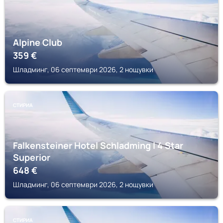
Alpine Club
359
€
Шладминг, 06 септември 2026, 2 нощувки
СТИРИА
Falkensteiner Hotel Schladming l 4 Star
Superior
648
€
Шладминг, 06 септември 2026, 2 нощувки
СТИРИА