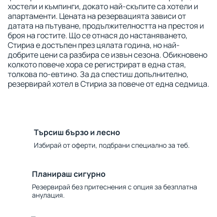
хостели и къмпинги, докато най-скъпите са хотели и
апартаменти. Цената на резервацията зависи от
датата на пътуване, продължителността на престоя и
броя на гостите. Що се отнася до настаняването,
Стириа е достъпен през цялата година, но най-
добрите цени са разбира се извън сезона. Обикновено
колкото повече хора се регистрират в една стая,
толкова по-евтино. За да спестиш допълнително,
резервирай хотел в Стириа за повече от една седмица.
Търсиш бързо и лесно
Избирай от оферти, подбрани специално за теб.
Планираш сигурно
Резервирай без притеснения с опция за безплатна
анулация.