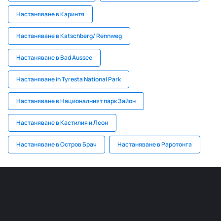
Настаняване в Каринтя
Настаняване в Katschberg/ Rennweg
Настаняване в Bad Aussee
Настаняване in Tyresta National Park
Настаняване в Националният парк Зайон
Настаняване в Кастилия и Леон
Настаняване в Остров Брач
Настаняване в Раротонга