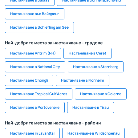
Настаняване в Dalaas
Настаняване в Donnersbachwald
Настаняване във Вайдринг
Настаняване в Schiefling am See
Най-добрите места за настаняване - градове
Настаняване Antrim (NH)
Настаняване в Ceret
Настаняване в National City
Настаняване в Sternberg
Настаняване Chongli
Настаняване в Flonheim
Настаняване Tropical Gulf Acres
Настаняване в Colerne
Настаняване в Portovenere
Настаняване в Tirau
Най-добрите места за настаняване - райони
Настаняване in Lavanttal
Настаняване в Wildschoenau