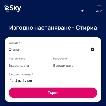
Log in
Меню
Изгодно настаняване - Стириа