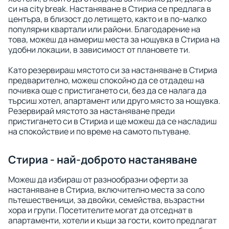
си на city break. Настаняване в Стириа се предлага в
центъра, в близост до летището, както и в по-малко
популярни квартали или райони. Благодарение на
това, можеш да намериш места за нощувка в Стириа на
удобни локации, в зависимост от плановете ти.
Като резервираш мястото си за настаняване в Стириа
предварително, можеш спокойно да се отдадеш на
почивка още с пристигането си, без да се налага да
търсиш хотел, апартамент или друго място за нощувка.
Резервирай мястото за настаняване преди
пристигането си в Стириа и ще можеш да се насладиш
на спокойствие и по време на самото пътуване.
Стириа - най-доброто настаняване
Можеш да избираш от разнообразни оферти за
настаняване в Стириа, включително места за соло
пътешественици, за двойки, семейства, възрастни
хора и групи. Посетителите могат да отседнат в
апартаменти, хотели и къщи за гости, които предлагат