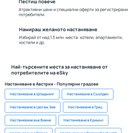
Пестиш повече
Атрактивни цени и специални оферти за регистрирани
потребители.
Намираш желаното настаняване
Избирай от над 1.3 млн. места: хотели, апартаменти,
хостели и др.
Най-търсените места за настаняване от
потребителите на eSky
Настаняване в Австрия - Популярни градове
Настаняване в Шладминг
Настаняване в Сьолден
Настаняване в Цел ам Зее
Настаняване в Грац
Настаняване във Виена
Настаняване в Кримъл