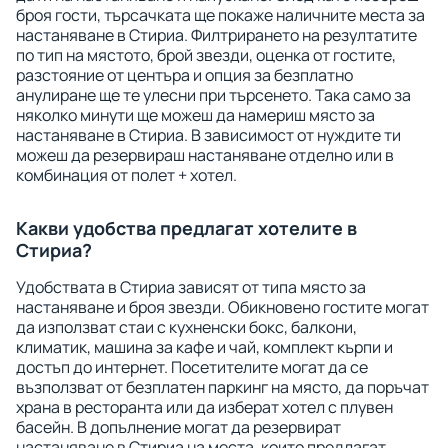
броя гости, търсачката ще покаже наличните места за
настаняване в Стириа. Филтрирането на резултатите
по тип на мястото, брой звезди, оценка от гостите,
разстояние от центъра и опция за безплатно
анулиране ще те улесни при търсенето. Така само за
няколко минути ще можеш да намериш място за
настаняване в Стириа. В зависимост от нуждите ти
можеш да резервираш настаняване отделно или в
комбинация от полет + хотел.
Какви удобства предлагат хотелите в
Стириа?
Удобствата в Стириа зависят от типа място за
настаняване и броя звезди. Обикновено гостите могат
да използват стаи с кухненски бокс, балкони,
климатик, машина за кафе и чай, комплект кърпи и
достъп до интернет. Посетителите могат да се
възползват от безплатен паркинг на място, да поръчат
храна в ресторанта или да изберат хотел с плувен
басейн. В допълнение могат да резервират
настаняване в Стириа на места, които предлагат