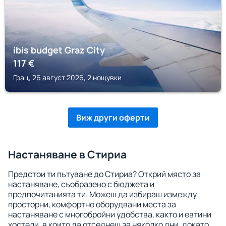
ibis budget Graz City
117
€
Грац, 26 август 2026, 2 нощувки
Виж други оферти
Настаняване в Стириа
Предстои ти пътуване до Стириа? Открий място за
настаняване, съобразено с бюджета и
предпочитанията ти. Можеш да избираш измежду
просторни, комфортно оборудвани места за
настаняване с многобройни удобства, както и евтини
хостели, в които да отседнеш за няколко дни, докато