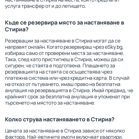
услуга трансфер от и до летището.
Къде се резервира място за настаняване в
Стириа?
Резервации за настаняване в Стириа могат да се
направят онлайн. Когато резервираш чрез eSky.bg,
избираш само от проверени места за настаняване.
Така, след като пристигнеш в Стириа, можеш да си
сигурен, че стаята е подготвена. Плащането за
резервацията на стаята се осъществява чрез
платежна система или чрез кредитна карта. В случай
на отказ от пътуването, имаш право на безплатна
анулация на резервацията в Стириа. Имай предвид, че
крайният срок за безплатна анулация е упоменат при
търсенето на мястото за настаняване.
Колко струва настаняването в Стириа?
Цената за настаняване в Стириа зависи от няколко
фактора. Най-евтините имоти включват квартири,