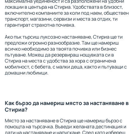
максимална уединеност и са разположени на удобни
локации в центъра на Стириа. Удобствата в близост,
включително компаниите за коли под наем, обществен
транспорт, магазини, сервизи и места за отдих, ти
гарантират страхотна почивка.
Ако пък търсиш луксозно настаняване, Стириа ще ти
предложи огромно разнообразие. Там ще намериш
всичко необходимо за твоята почивка или бизнес
пътуване. Можеш да резервираш нощувката си в
Стириа на места с удобства за хора с ограничена
мобилност, с бебета, с малки деца, както и пътуващи с
домашни любимци.
Как бързо да намериш място за настаняване в
Стириа?
Място за настаняване в Стириа ще намериш бързо с
помощта на търсачка. Въведи желаната дестинация и
дати на настаняване и напускане. След като избереш