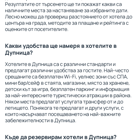
Резултатите от търсенето ще ти покажат какви са
наличните места за настаняване за избраните дати.
Лесно можеш да провериш разстоянието от хотела до
центъра на града, методите за плащане и рейтинга с
оценките от посетителите.
Какви удобства ще намеря в хотелите в
Дупница?
Хотелите в Дупница са с различни стандарти и
предлагат различни удобства за гостите. Най-често
срещаните са безплатен Wi-Fi, уелнес зони със СПА,
мини бар/сейф в стаята, магазини, място за хранене,
детски кът за игра, безплатен паркинг и информация
за най-интересните туристически атракции в района.
Някои места предлагат услугата трансфер от и до
летището. Понякога те предлагат и други услуги, с
които насърчават посещаването на най-важните
забележителности в Дупница.
Къде да резервирам хотели в Дупница?