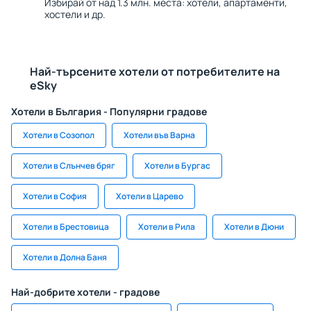
Избирай от над 1.3 млн. места: хотели, апартаменти,
хостели и др.
Най-търсените хотели от потребителите на
eSky
Хотели в България - Популярни градове
Хотели в Созопол
Хотели във Варна
Хотели в Слънчев бряг
Хотели в Бургас
Хотели в София
Хотели в Царево
Хотели в Брестовица
Хотели в Рила
Хотели в Дюни
Хотели в Долна Баня
Най-добрите хотели - градове