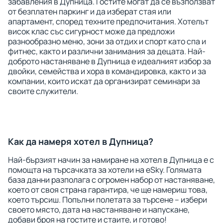
забавления в Дупница. Гостите могат да се възползват
от безплатен паркинг и да изберат стая или
апартамент, според техните предпочитания. Хотелът
висок клас със сигурност може да предложи
разнообразно меню, зони за отдих и спорт като спа и
фитнес, както и различни занимания за децата. Най-
доброто настаняване в Дупница е идеалният избор за
двойки, семейства и хора в командировка, както и за
компании, които искат да организират семинари за
своите служители.
Как да намеря хотел в Дупница?
Най-бързият начин за намиране на хотел в Дупница е с
помощта на търсачката за хотели на eSky. Голямата
база данни разполага с огромен набор от настаняване,
което от своя страна гарантира, че ще намериш това,
което търсиш. Попълни полетата за търсене – избери
своето място, дата на настаняване и напускане,
добави броя на гостите и стаите, и готово!