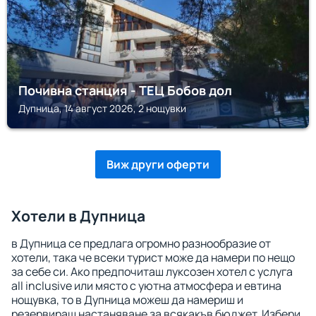
Почивна станция - ТЕЦ Бобов дол
Дупница, 14 август 2026, 2 нощувки
Виж други оферти
Хотели в Дупница
в Дупница се предлага огромно разнообразие от
хотели, така че всеки турист може да намери по нещо
за себе си. Ако предпочиташ луксозен хотел с услуга
all inclusive или място с уютна атмосфера и евтина
нощувка, то в Дупница можеш да намериш и
резервираш настаняване за всякакъв бюджет. Избери