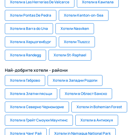
Хотели в Las Herrerias De Valcarce
Хотели в Кампала
Хотели Pontas De Pedra
Хотели Kenton-on-Sea
Хотели в Barra do Una
Хотели Nasviken
Хотели в Херцогенбург
Хотели Tluszcz
Хотели в Randegg
Хотели St-Raphael
Най-добрите хотели - райони
Хотели в Габрово
Хотели в Западни Родопи
Хотели в Златни пясъци
Хотели в Област Банско
Хотели в Северно Черноморие
Хотели in Bohemian Forest
Хотели в Грейт Смоуки Маунтинс
Хотели в Антиокуя
Хотели в Чанг Рай
Хотели in Namaqua National Park