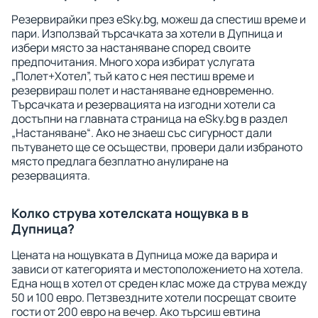
Резервирайки през eSky.bg, можеш да спестиш време и
пари. Използвай търсачката за хотели в Дупница и
избери място за настаняване според своите
предпочитания. Много хора избират услугата
„Полет+Хотел”, тъй като с нея пестиш време и
резервираш полет и настаняване едновременно.
Търсачката и резервацията на изгодни хотели са
достъпни на главната страница на eSky.bg в раздел
„Настаняване“. Ако не знаеш със сигурност дали
пътуването ще се осъществи, провери дали избраното
място предлага безплатно анулиране на
резервацията.
Колко струва хотелската нощувка в в
Дупница?
Цената на нощувката в Дупница може да варира и
зависи от категорията и местоположението на хотела.
Една нощ в хотел от среден клас може да струва между
50 и 100 евро. Петзвездните хотели посрещат своите
гости от 200 евро на вечер. Ако търсиш евтина