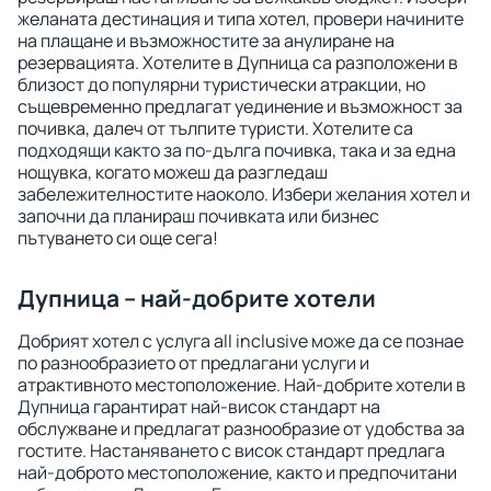
желаната дестинация и типа хотел, провери начините
на плащане и възможностите за анулиране на
резервацията. Хотелите в Дупница са разположени в
близост до популярни туристически атракции, но
същевременно предлагат уединение и възможност за
почивка, далеч от тълпите туристи. Хотелите са
подходящи както за по-дълга почивка, така и за една
нощувка, когато можеш да разгледаш
забележителностите наоколо. Избери желания хотел и
започни да планираш почивката или бизнес
пътуването си още сега!
Дупница – най-добрите хотели
Добрият хотел с услуга all inclusive може да се познае
по разнообразието от предлагани услуги и
атрактивното местоположение. Най-добрите хотели в
Дупница гарантират най-висок стандарт на
обслужване и предлагат разнообразие от удобства за
гостите. Настаняването с висок стандарт предлага
най-доброто местоположение, както и предпочитани